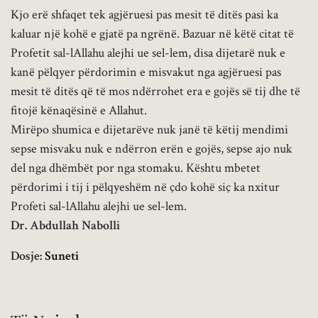
Kjo erë shfaqet tek agjëruesi pas mesit të ditës pasi ka
kaluar një kohë e gjatë pa ngrënë. Bazuar në këtë citat të
Profetit sal-lAllahu alejhi ue sel-lem, disa dijetarë nuk e
kanë pëlqyer përdorimin e misvakut nga agjëruesi pas
mesit të ditës që të mos ndërrohet era e gojës së tij dhe të
fitojë kënaqësinë e Allahut.
Mirëpo shumica e dijetarëve nuk janë të këtij mendimi
sepse misvaku nuk e ndërron erën e gojës, sepse ajo nuk
del nga dhëmbët por nga stomaku. Kështu mbetet
përdorimi i tij i pëlqyeshëm në çdo kohë siç ka nxitur
Profeti sal-lAllahu alejhi ue sel-lem.
Dr. Abdullah Nabolli
Dosje:
Suneti