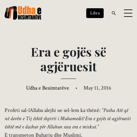
Libra
E
r
a
e
g
o
j
ë
s
s
ë
a
g
j
ë
r
u
e
s
i
t
Udha e Besimtarëve
•
May 11, 2016
Profeti sal-lAllahu alejhi ue sel-lem ka thënë:
“Pasha Atë që
në dorën e Tij është shpirti i Muhamedit! Era e gojës së agjëruesit
është më e dashur për Allahun sesa era e miskut.”
E transmeton Buhariu dhe Muslimi.