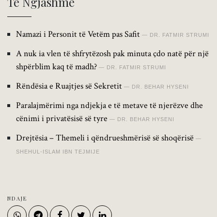
Të Ngjashme
Namazi i Personit të Vetëm pas Safit
DR. FATMIR STRUMI
A nuk ia vlen të shfrytëzosh pak minuta çdo natë për një
shpërblim kaq të madh?
DR. FATMIR STRUMI
Rëndësia e Ruajtjes së Sekretit
DR. BEHAR HYSENI
Paralajmërimi nga ndjekja e të metave të njerëzve dhe
cënimi i privatësisë së tyre
DR. BEHAR HYSENI
Drejtësia – Themeli i qëndrueshmërisë së shoqërisë
SHEHUL-ISLAM IBN TEJMIJE
NDAJE