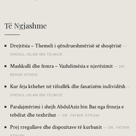
Të Ngjashme
Drejtësia – Themeli i qëndrueshmërisë së shoqërisë
SHEHUL-ISLAM IBN TEJMIJE
Mashkulli dhe femra – Vazhdimësia e njerëzimit
DR.
BEHAR HYSENI
Kur feja kthehet në tifozllëk dhe fanatizëm individësh
SHEHUL-ISLAM IBN TEJMIJE
Paralajmërimi i shejh AbdulAziz bin Baz nga fitneja e
tebdiut dhe texhrihut
DR. FATMIR STRUMI
Prej rregullave dhe dispozitave të kurbanit
DR. FATMIR
STRUMI