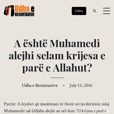
Libra
A
ë
s
h
t
ë
M
u
h
a
m
e
d
i
a
l
e
j
h
i
s
e
l
a
m
k
r
i
j
e
s
a
e
p
a
r
ë
e
A
l
l
a
h
u
t
?
Udha e Besimtarëve
•
July 15, 2016
Pyetje: A lejohet që muslimani të thotë në lavdërimin ndaj
Muhamedit sal-lAllahu alejhi ue sel-lem: “
O krijesa e parë e