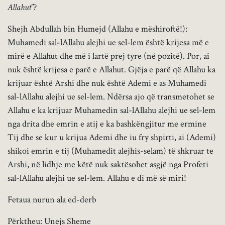
Allahut
”?
Shejh Abdullah bin Humejd (Allahu e mëshiroftë!):
Muhamedi sal-lAllahu alejhi ue sel-lem është krijesa më e
mirë e Allahut dhe më i lartë prej tyre (në pozitë). Por, ai
nuk është krijesa e parë e Allahut. Gjëja e parë që Allahu ka
krijuar është Arshi dhe nuk është Ademi e as Muhamedi
sal-lAllahu alejhi ue sel-lem. Ndërsa ajo që transmetohet se
Allahu e ka krijuar Muhamedin sal-lAllahu alejhi ue sel-lem
nga drita dhe emrin e atij e ka bashkëngjitur me ermine
Tij dhe se kur u krijua Ademi dhe iu fry shpirti, ai (Ademi)
shikoi emrin e tij (Muhamedit alejhis-selam) të shkruar te
Arshi, në lidhje me këtë nuk saktësohet asgjë nga Profeti
sal-lAllahu alejhi ue sel-lem. Allahu e di më së miri!
Fetaua nurun ala ed-derb
Përktheu: Unejs Sheme