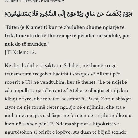
Allahu i Lartësuar ka thënë:
﴿يَوْمَ يُكْشَفُ عَنْ سَاقٍ وَيُدْعَوْنَ إِلَى السُّجُودِ فَلَا يَسْتَطِيعُونَ﴾
“Ditën (e Kiametit) kur të zbulohen shumë ngjarje të
frikshme ata do të thirren që të përulen në sexhde, por
nuk do të munden!”
| El Kalem: 42.
Në disa hadithe të sakta në Sahihët, në shumë rrugë
transmetimi tregohet hadithi i shfaqjes së Allahut për
robërit e Tij në vendtubim, kur të thuhet: “Le të ndjekë
çdo popull atë që adhuronte.” Atëherë idhujtarët ndjekin
idhujt e tyre, dhe mbeten besimtarët. Pastaj Zoti u shfaqet
atyre në një formë tjetër nga ajo që e njihnin, dhe ata e
mohojnë; më pas u shfaqet në formën që e njihnin dhe ata
bien në sexhde për Të. Ndërsa shpinat e hipokritëve
ngurtësohen si brirët e lopëve, ata duan të bëjnë sexhde