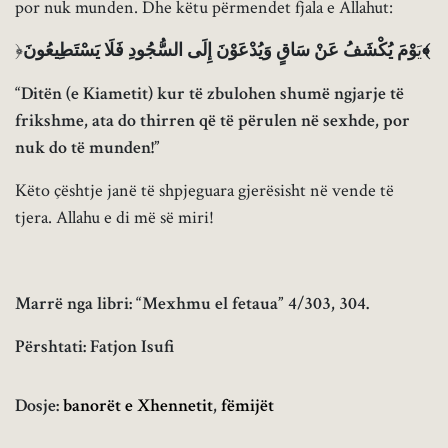
por nuk munden. Dhe këtu përmendet fjala e Allahut:
وْمَ يُكْشَفُ عَنْ سَاقٍ وَيُدْعَوْنَ إِلَى السُّجُودِ فَلَا يَسْتَطِيعُونَ﴾
﴿يَ
“Ditën (e Kiametit) kur të zbulohen shumë ngjarje të
frikshme, ata do thirren që të përulen në sexhde, por
nuk do të munden!”
Këto çështje janë të shpjeguara gjerësisht në vende të
tjera. Allahu e di më së miri!
Marrë nga libri: “Mexhmu el fetaua” 4/303, 304.
Përshtati: Fatjon Isufi
Dosje:
banorët e Xhennetit
,
fëmijët