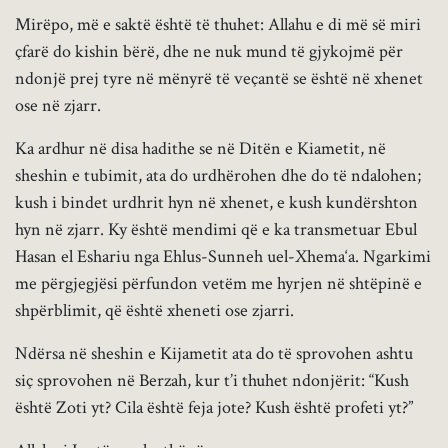
Mirëpo, më e saktë është të thuhet: Allahu e di më së miri
çfarë do kishin bërë, dhe ne nuk mund të gjykojmë për
ndonjë prej tyre në mënyrë të veçantë se është në xhenet
ose në zjarr.
Ka ardhur në disa hadithe se në Ditën e Kiametit, në
sheshin e tubimit, ata do urdhërohen dhe do të ndalohen;
kush i bindet urdhrit hyn në xhenet, e kush kundërshton
hyn në zjarr. Ky është mendimi që e ka transmetuar Ebul
Hasan el Eshariu nga Ehlus-Sunneh uel-Xhema‘a. Ngarkimi
me përgjegjësi përfundon vetëm me hyrjen në shtëpinë e
shpërblimit, që është xheneti ose zjarri.
Ndërsa në sheshin e Kijametit ata do të sprovohen ashtu
siç sprovohen në Berzah, kur t’i thuhet ndonjërit: “Kush
është Zoti yt? Cila është feja jote? Kush është profeti yt?”