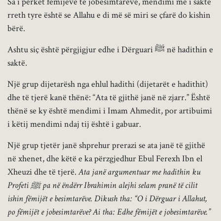
Sa i përket fëmijëve të jobesimtarëve, mendimi më i saktë
rreth tyre është se Allahu e di më së miri se çfarë do kishin
bërë.
Ashtu siç është përgjigjur edhe i Dërguari ﷺ në hadithin e
saktë.
Një grup dijetarësh nga ehlul hadithi (dijetarët e hadithit)
dhe të tjerë kanë thënë: “Ata të gjithë janë në zjarr.” Është
thënë se ky është mendimi i Imam Ahmedit, por artibuimi
i këtij mendimi ndaj tij është i gabuar.
Një grup tjetër janë shprehur prerazi se ata janë të gjithë
në xhenet, dhe këtë e ka përzgjedhur Ebul Ferexh Ibn el
Xheuzi dhe të tjerë.
Ata janë argumentuar me hadithin ku
Profeti ﷺ pa në ëndërr Ibrahimin alejhi selam pranë të cilit
ishin fëmijët e besimtarëve. Dikush tha: “O i Dërguar i Allahut,
po fëmijët e jobesimtarëve? Ai tha: Edhe fëmijët e jobesimtarëve.”