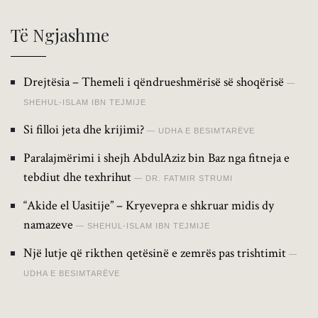
Të Ngjashme
Drejtësia – Themeli i qëndrueshmërisë së shoqërisë
SHEHUL-ISLAM IBN TEJMIJE
Si filloi jeta dhe krijimi?
UDHA E BESIMTARËVE
Paralajmërimi i shejh AbdulAziz bin Baz nga fitneja e
tebdiut dhe texhrihut
DR. FATMIR STRUMI
“Akide el Uasitije” – Kryevepra e shkruar midis dy
namazeve
SHEHUL-ISLAM IBN TEJMIJE
Një lutje që rikthen qetësinë e zemrës pas trishtimit
UDHA E BESIMTARËVE