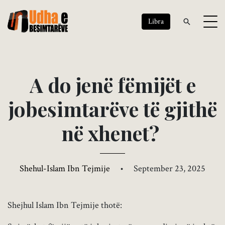
Libra
A
d
o
j
e
n
ë
f
ë
m
i
j
ë
t
e
j
o
b
e
s
i
m
t
a
r
ë
v
e
t
ë
g
j
i
t
h
ë
n
ë
x
h
e
n
e
t
?
Shehul-Islam Ibn Tejmije
•
September 23, 2025
Shejhul Islam Ibn Tejmije thotë: