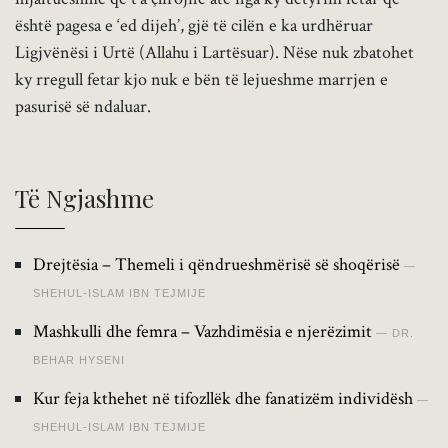
është pagesa e ‘ed dijeh’, gjë të cilën e ka urdhëruar
Ligjvënësi i Urtë (Allahu i Lartësuar). Nëse nuk zbatohet
ky rregull fetar kjo nuk e bën të lejueshme marrjen e
pasurisë së ndaluar.
Të Ngjashme
Drejtësia – Themeli i qëndrueshmërisë së shoqërisë
SHEHUL-ISLAM IBN TEJMIJE
Mashkulli dhe femra – Vazhdimësia e njerëzimit
DR.
BEHAR HYSENI
Kur feja kthehet në tifozllëk dhe fanatizëm individësh
SHEHUL-ISLAM IBN TEJMIJE