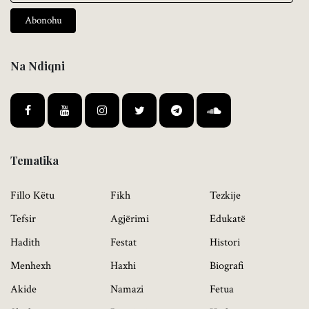
Abonohu
Na Ndiqni
Tematika
Fillo Këtu
Fikh
Tezkije
Tefsir
Agjërimi
Edukatë
Hadith
Festat
Histori
Menhexh
Haxhi
Biografi
Akide
Namazi
Fetua