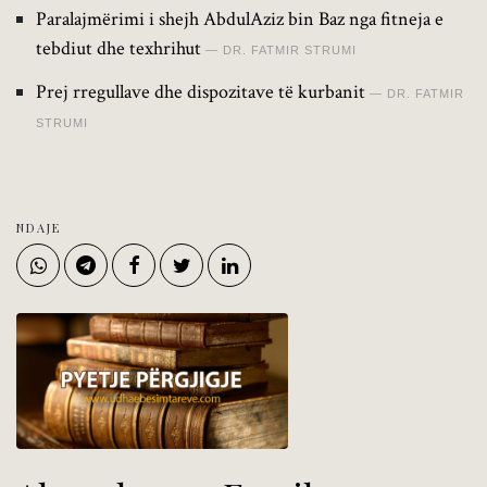
Paralajmërimi i shejh AbdulAziz bin Baz nga fitneja e
tebdiut dhe texhrihut
DR. FATMIR STRUMI
Prej rregullave dhe dispozitave të kurbanit
DR. FATMIR
STRUMI
NDAJE