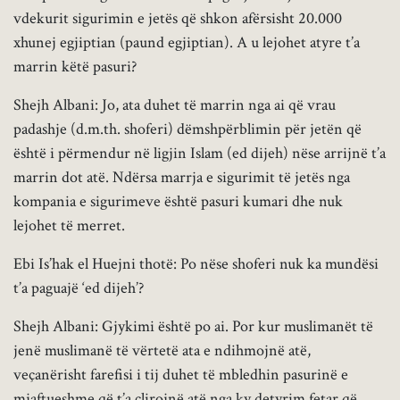
vdekurit sigurimin e jetës që shkon afërsisht 20.000
xhunej egjiptian (paund egjiptian). A u lejohet atyre t’a
marrin këtë pasuri?
Shejh Albani: Jo, ata duhet të marrin nga ai që vrau
padashje (d.m.th. shoferi) dëmshpërblimin për jetën që
është i përmendur në ligjin Islam (ed dijeh) nëse arrijnë t’a
marrin dot atë. Ndërsa marrja e sigurimit të jetës nga
kompania e sigurimeve është pasuri kumari dhe nuk
lejohet të merret.
Ebi Is’hak el Huejni thotë: Po nëse shoferi nuk ka mundësi
t’a paguajë ‘ed dijeh’?
Shejh Albani: Gjykimi është po ai. Por kur muslimanët të
jenë muslimanë të vërtetë ata e ndihmojnë atë,
veçanërisht farefisi i tij duhet të mbledhin pasurinë e
mjaftueshme që t’a çlirojnë atë nga ky detyrim fetar që