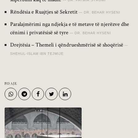
DR. FATMIR STRUMI
Rëndësia e Ruajtjes së Sekretit
DR. BEHAR HYSENI
Paralajmërimi nga ndjekja e të metave të njerëzve dhe
cënimi i privatësisë së tyre
DR. BEHAR HYSENI
Drejtësia – Themeli i qëndrueshmërisë së shoqërisë
SHEHUL-ISLAM IBN TEJMIJE
NDAJE