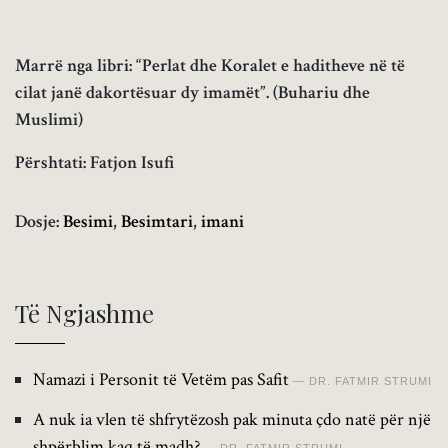
Marrë nga libri: “Perlat dhe Koralet e haditheve në të
cilat janë dakortësuar dy imamët”. (Buhariu dhe
Muslimi)
Përshtati: Fatjon Isufi
Dosje:
Besimi
,
Besimtari
,
imani
Të Ngjashme
Namazi i Personit të Vetëm pas Safit
DR. FATMIR STRUMI
A nuk ia vlen të shfrytëzosh pak minuta çdo natë për një
shpërblim kaq të madh?