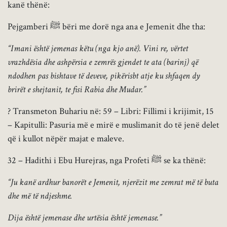
kanë thënë:
Pejgamberi ﷺ bëri me dorë nga ana e Jemenit dhe tha:
“Imani është jemenas këtu (nga kjo anë). Vini re, vërtet
vrazhdësia dhe ashpërsia e zemrës gjendet te ata (barinj) që
ndodhen pas bishtave të deveve, pikërisbt atje ku shfaqen dy
brirët e shejtanit, te fisi Rabia dhe Mudar.”
? Transmeton Buhariu në: 59 – Libri: Fillimi i krijimit, 15
– Kapitulli: Pasuria më e mirë e muslimanit do të jenë delet
që i kullot nëpër majat e maleve.
32 – Hadithi i Ebu Hurejras, nga Profeti ﷺ se ka thënë:
“Ju kanë ardhur banorët e Jemenit, njerëzit me zemrat më të buta
dhe më të ndjeshme.
Dija është jemenase dhe urtësia është jemenase.”