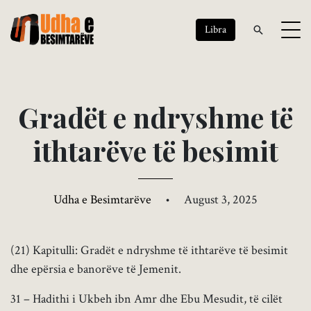
Libra
G
r
a
d
ë
t
e
n
d
r
y
s
h
m
e
t
ë
i
t
h
t
a
r
ë
v
e
t
ë
b
e
s
i
m
i
t
Udha e Besimtarëve
•
August 3, 2025
(21) Kapitulli: Gradët e ndryshme të ithtarëve të besimit
dhe epërsia e banorëve të Jemenit.
31 – Hadithi i Ukbeh ibn Amr dhe Ebu Mesudit, të cilët