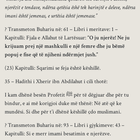
njerëzit e tendave, ndërsa qetësia ëshë tek barinjtë e deleve, ndërsa
imani është jemenas, e urtësia është jemenase.”
? Transmeton Buhariu në: 61 – Libri i meritave: 1 –
Kapitulli: Fjala e Allahut të Lartësuar:
“O ju njerëz! Ne ju
krijuam prej një mashkulli e një femre dhe ju bëmë
popuj e fise që të njiheni ndërmjet jush.”
(23) Kapitulli: Sqarimi se feja është këshillë.
35 – Hadithi i Xherir ibn Abdilahut i cili thotë:
I kam dhënë besën Profetit ﷺ për të dëgjuar dhe për tu
bindur, e ai më korigjoi duke më thënë: Në atë që ke
mundësi. Si dhe për t’i dhënë këshillë çdo muslimani.
? Transmeton Buhariu në: 93 – Libri i gjykimeve: 43 –
Kapitulli: Si e merr imami besatimin e njerëzve.