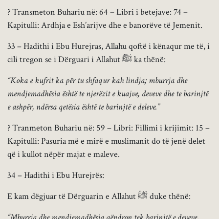
? Transmeton Buhariu në: 64 – Libri i betejave: 74 –
Kapitulli: Ardhja e Esh’arijve dhe e banorëve të Jemenit.
33 – Hadithi i Ebu Hurejras, Allahu qoftë i kënaqur me të, i
cili tregon se i Dërguari i Allahut ﷺ ka thënë:
“Koka e kufrit ka për tu shfaqur kah lindja; mburrja dhe
mendjemadhësia është te njerëzit e kuajve, deveve dhe te barinjtë
e ashpër, ndërsa qetësia është te barinjtë e deleve.”
? Tranmeton Buhariu në: 59 – Libri: Fillimi i krijimit: 15 –
Kapitulli: Pasuria më e mirë e muslimanit do të jenë delet
që i kullot nëpër majat e maleve.
34 – Hadithi i Ebu Hurejrës:
E kam dëgjuar të Dërguarin e Allahut ﷺ duke thënë:
“Mburrja dhe mendjemadhësia qëndron tek barinjtë e deveve,