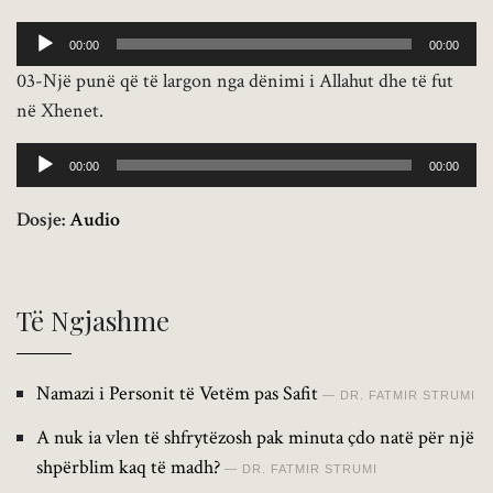
Audio
00:00
00:00
Player
03-Një punë që të largon nga dënimi i Allahut dhe të fut
në Xhenet.
Audio
00:00
00:00
Player
Dosje:
Audio
Të Ngjashme
Namazi i Personit të Vetëm pas Safit
DR. FATMIR STRUMI
A nuk ia vlen të shfrytëzosh pak minuta çdo natë për një
shpërblim kaq të madh?
DR. FATMIR STRUMI