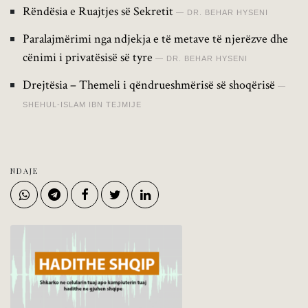
Rëndësia e Ruajtjes së Sekretit
DR. BEHAR HYSENI
Paralajmërimi nga ndjekja e të metave të njerëzve dhe
cënimi i privatësisë së tyre
DR. BEHAR HYSENI
Drejtësia – Themeli i qëndrueshmërisë së shoqërisë
SHEHUL-ISLAM IBN TEJMIJE
NDAJE