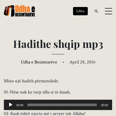
Libra
H
a
d
i
t
h
e
s
h
q
i
p
m
p
3
Udha e Besimtarëve
•
April 28, 2016
Mëso një hadith përmendësh:
01-Nëse nuk ke turp sillu si të duash.
Audio
00:00
00:00
Player
02-Kush është njeriu më i urryer tek Allahu?