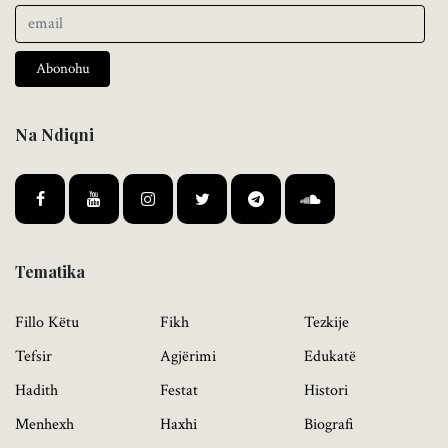
Abonohu
Na Ndiqni
Tematika
Fillo Këtu
Fikh
Tezkije
Tefsir
Agjërimi
Edukatë
Hadith
Festat
Histori
Menhexh
Haxhi
Biografi