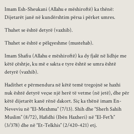
Imam Esh-Sheukani (Allahu e mëshiroftë) ka thënë:
Dijetarët janë në kundërshtim përsa i përket umres.
Thuhet se është detyrë (vaxhib).
Thuhet se është e pëlqyeshme (mustehab).
Imam Shafiu (Allahu e mëshiroftë) ka dy fjalë në lidhje me
këtë çështje, ku më e sakta e tyre është se umra është
detyrë (vaxhib).
Hadithet e përmendura në këtë temë tregojnë se haxhi
nuk është detyrë veçse një herë të vetme (në jetë), dhe për
këtë dijetarët kanë rënë dakort. Siç ka thënë imam En-
Neveviu në “El-Mexhmu” (7/13). Shih dhe “Sherh Sahih
Muslim” (8/72), Hafidhi (Ibën Haxheri) në “El-Fet’h”
(3/378) dhe në “Et-Telkhis” (2/420-421) etj.