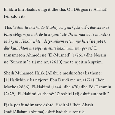
El Ekra bin Haabis u ngrit dhe tha: O i Dërguari i Allahut!
Për çdo vit?
Tha: “
Sikur ta thosha do të bëhej obligim
(çdo vit),
dhe sikur të
bëhej obligim ju nuk do ta kryenit atë dhe as nuk do të mundeni
ta kryeni. Haxhi është i detyrueshëm vetëm një herë
(në jetë),
dhe kush shton më tepër ai është haxh vullnetar për të
.” E
transmeton Ahmedi në “El-Musned” (1/255) dhe Nesaiu
në “Sunenin” e tij me nr. (2620) me të njëjtin kuptim.
Shejh Muhamed Halak (Allahu e mëshiroftë) ka thënë:
[1]
Hadithin e ka nxjerrë Ebu Daudi me nr. (1721), Ibën
Maxhe (2886), El-Hakimi (1/441 dhe 470) dhe Ed-Daramiu
(2/29). El-Hakimi ka thënë: “Zinxhiri i tij është autentik.”
Fjala përfundimtare është
: Hadithi i Ibën Abasit
(radijAllahun anhuma) është hadith autentik.