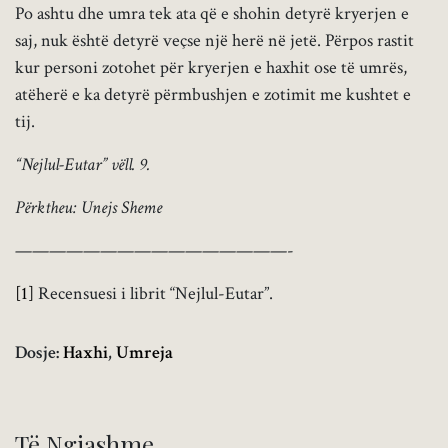
Po ashtu dhe umra tek ata që e shohin detyrë kryerjen e
saj, nuk është detyrë veçse një herë në jetë. Përpos rastit
kur personi zotohet për kryerjen e haxhit ose të umrës,
atëherë e ka detyrë përmbushjen e zotimit me kushtet e
tij.
“Nejlul-Eutar” vëll. 9.
Përktheu: Unejs Sheme
————————————————-
[1]
Recensuesi i librit “Nejlul-Eutar”.
Dosje:
Haxhi
,
Umreja
Të Ngjashme