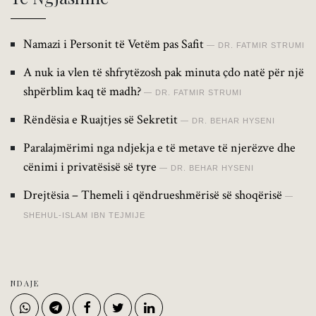
Namazi i Personit të Vetëm pas Safit
DR. FATMIR STRUMI
A nuk ia vlen të shfrytëzosh pak minuta çdo natë për një
shpërblim kaq të madh?
DR. FATMIR STRUMI
Rëndësia e Ruajtjes së Sekretit
DR. BEHAR HYSENI
Paralajmërimi nga ndjekja e të metave të njerëzve dhe
cënimi i privatësisë së tyre
DR. BEHAR HYSENI
Drejtësia – Themeli i qëndrueshmërisë së shoqërisë
SHEHUL-ISLAM IBN TEJMIJE
NDAJE