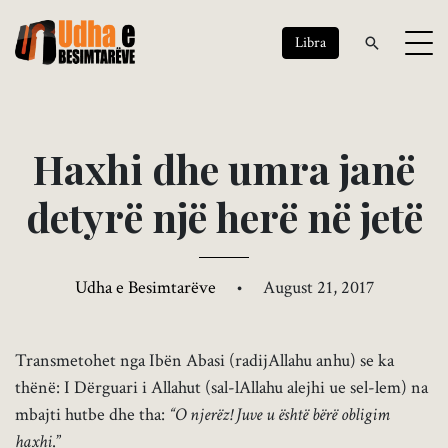
Libra
H
a
x
h
i
d
h
e
u
m
r
a
j
a
n
ë
d
e
t
y
r
ë
n
j
ë
h
e
r
ë
n
ë
j
e
t
ë
Udha e Besimtarëve
•
August 21, 2017
Transmetohet nga Ibën Abasi (radijAllahu anhu) se ka
thënë: I Dërguari i Allahut (sal-lAllahu alejhi ue sel-lem) na
mbajti hutbe dhe tha:
“O njerëz! Juve u është bërë obligim
haxhi
.”