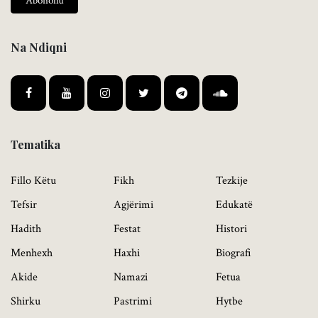
Abonohu
Na Ndiqni
Tematika
Fillo Këtu
Fikh
Tezkije
Tefsir
Agjërimi
Edukatë
Hadith
Festat
Histori
Menhexh
Haxhi
Biografi
Akide
Namazi
Fetua
Shirku
Pastrimi
Hytbe