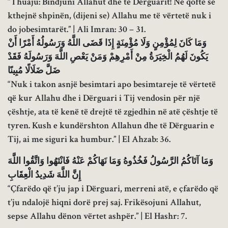
“Thuaju: Bindjuni Allahut dhe të Dërguarit! Në qoftë se
kthejnë shpinën, (dijeni se) Allahu me të vërtetë nuk i
do jobesimtarët.” | Ali Imran: 30 – 31.
وَمَا كَانَ لِمُؤْمِنٍ وَلَا مُؤْمِنَةٍ إِذَا قَضَى اللَّهُ وَرَسُولُهُ أَمْرًا أَنْ
يَكُونَ لَهُمُ الْخِيَرَةُ مِنْ أَمْرِهِمْ وَمَنْ يَعْصِ اللَّهَ وَرَسُولَهُ فَقَدْ
ضَلَّ ضَلَالًا مُبِينًا
“Nuk i takon asnjë besimtari apo besimtareje të vërtetë
që kur Allahu dhe i Dërguari i Tij vendosin për një
çështje, ata të kenë të drejtë të zgjedhin në atë çështje të
tyren. Kush e kundërshton Allahun dhe të Dërguarin e
Tij, ai me siguri ka humbur.” | El Ahzab: 36.
وَمَا آتَاكُمُ الرَّسُولُ فَخُذُوهُ وَمَا نَهَاكُمْ عَنْهُ فَانْتَهُوا وَاتَّقُوا اللَّهَ
إِنَّ اللَّهَ شَدِيدُ الْعِقَابِ
“Çfarëdo që t’ju jap i Dërguari, merreni atë, e çfarëdo që
t’ju ndalojë hiqni dorë prej saj. Frikësojuni Allahut,
sepse Allahu dënon vërtet ashpër.” | El Hashr: 7.