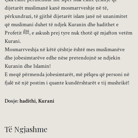
dijetarët muslimanë kanë mosmarrveshje në të,
përkundrazi, të gjithë dijetarët islam janë në unanimitet
që muslimani duhet të ndjek Kuranin dhe hadithet e
Profetit ﷺ, e askush prej tyre nuk thotë që mjafton vetëm
Kurani.
Mosmarrveshja në këtë çështje është mes muslimanëve
dhe jobesimtarëve edhe nëse pretendojnë se ndjekin
Kuranin dhe Islamin!
E meqë përmenda jobesimtarët, më pëlqeu që personi në
fjalë në një postim i quante kundërshtarët e tij mushrikë!
Dosje:
hadithi
,
Kurani
Të Ngjashme