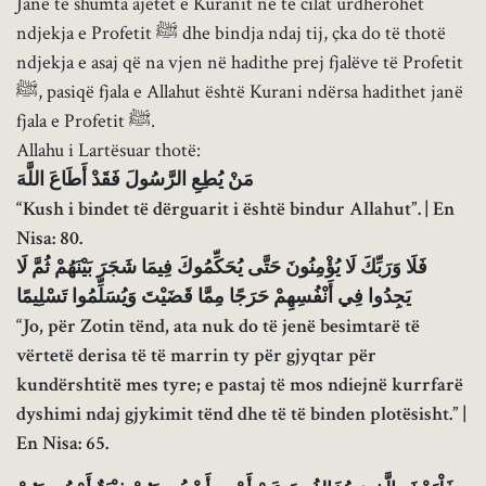
Janë të shumta ajetet e Kuranit në të cilat urdhërohet
ndjekja e Profetit ﷺ dhe bindja ndaj tij, çka do të thotë
ndjekja e asaj që na vjen në hadithe prej fjalëve të Profetit
ﷺ, pasiqë fjala e Allahut është Kurani ndërsa hadithet janë
fjala e Profetit ﷺ.
Allahu i Lartësuar thotë:
مَنْ يُطِعِ الرَّسُولَ فَقَدْ أَطَاعَ اللَّهَ
“Kush i bindet të dërguarit i është bindur Allahut”. | En
Nisa: 80.
فَلَا وَرَبِّكَ لَا يُؤْمِنُونَ حَتَّى يُحَكِّمُوكَ فِيمَا شَجَرَ بَيْنَهُمْ ثُمَّ لَا
يَجِدُوا فِي أَنْفُسِهِمْ حَرَجًا مِمَّا قَضَيْتَ وَيُسَلِّمُوا تَسْلِيمًا
“Jo, për Zotin tënd, ata nuk do të jenë besimtarë të
vërtetë derisa të të marrin ty për gjyqtar për
kundërshtitë mes tyre; e pastaj të mos ndiejnë kurrfarë
dyshimi ndaj gjykimit tënd dhe të të binden plotësisht.” |
En Nisa: 65.