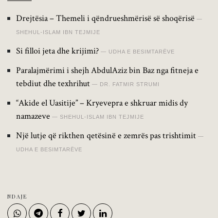
Drejtësia – Themeli i qëndrueshmërisë së shoqërisë
SHEHUL-ISLAM IBN TEJMIJE
Si filloi jeta dhe krijimi?
UDHA E BESIMTARËVE
Paralajmërimi i shejh AbdulAziz bin Baz nga fitneja e
tebdiut dhe texhrihut
DR. FATMIR STRUMI
“Akide el Uasitije” – Kryevepra e shkruar midis dy
namazeve
SHEHUL-ISLAM IBN TEJMIJE
Një lutje që rikthen qetësinë e zemrës pas trishtimit
UDHA E BESIMTARËVE
NDAJE