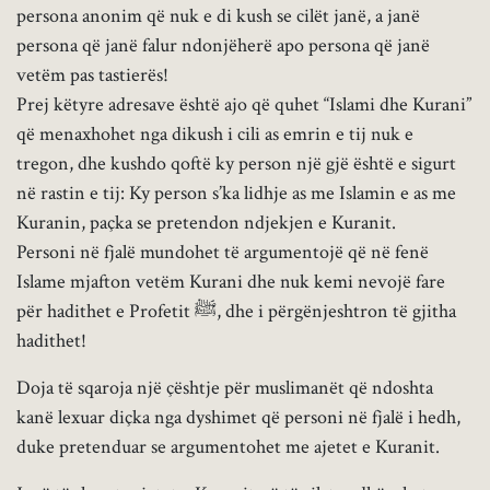
persona anonim që nuk e di kush se cilët janë, a janë
persona që janë falur ndonjëherë apo persona që janë
vetëm pas tastierës!
Prej këtyre adresave është ajo që quhet “Islami dhe Kurani”
që menaxhohet nga dikush i cili as emrin e tij nuk e
tregon, dhe kushdo qoftë ky person një gjë është e sigurt
në rastin e tij: Ky person s’ka lidhje as me Islamin e as me
Kuranin, paçka se pretendon ndjekjen e Kuranit.
Personi në fjalë mundohet të argumentojë që në fenë
Islame mjafton vetëm Kurani dhe nuk kemi nevojë fare
për hadithet e Profetit ﷺ, dhe i përgënjeshtron të gjitha
hadithet!
Doja të sqaroja një çështje për muslimanët që ndoshta
kanë lexuar diçka nga dyshimet që personi në fjalë i hedh,
duke pretenduar se argumentohet me ajetet e Kuranit.