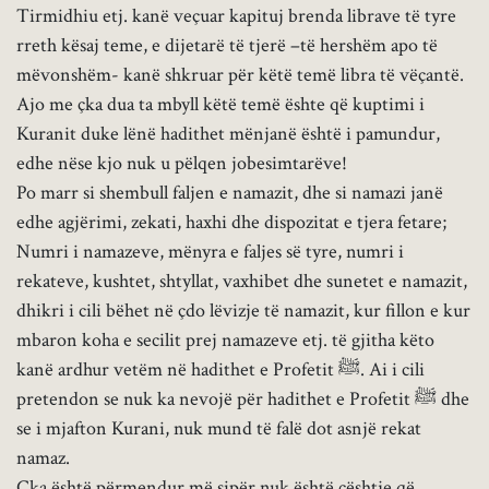
Tirmidhiu etj. kanë veçuar kapituj brenda librave të tyre
rreth kësaj teme, e dijetarë të tjerë –të hershëm apo të
mëvonshëm- kanë shkruar për këtë temë libra të vëçantë.
Ajo me çka dua ta mbyll këtë temë ështe që kuptimi i
Kuranit duke lënë hadithet mënjanë është i pamundur,
edhe nëse kjo nuk u pëlqen jobesimtarëve!
Po marr si shembull faljen e namazit, dhe si namazi janë
edhe agjërimi, zekati, haxhi dhe dispozitat e tjera fetare;
Numri i namazeve, mënyra e faljes së tyre, numri i
rekateve, kushtet, shtyllat, vaxhibet dhe sunetet e namazit,
dhikri i cili bëhet në çdo lëvizje të namazit, kur fillon e kur
mbaron koha e secilit prej namazeve etj. të gjitha këto
kanë ardhur vetëm në hadithet e Profetit ﷺ. Ai i cili
pretendon se nuk ka nevojë për hadithet e Profetit ﷺ dhe
se i mjafton Kurani, nuk mund të falë dot asnjë rekat
namaz.
Çka është përmendur më sipër nuk është çështje që