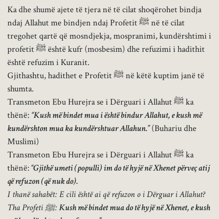
Ka dhe shumë ajete të tjera në të cilat shoqërohet bindja
ndaj Allahut me bindjen ndaj Profetit ﷺ në të cilat
tregohet qartë që mosndjekja, mospranimi, kundërshtimi i
profetit ﷺ është kufr (mosbesim) dhe refuzimi i hadithit
është refuzim i Kuranit.
Gjithashtu, hadithet e Profetit ﷺ në këtë kuptim janë të
shumta.
Transmeton Ebu Hurejra se i Dërguari i Allahut ﷺ ka
thënë:
“Kush më bindet mua i është bindur Allahut, e kush më
kundërshton mua ka kundërshtuar Allahun.”
(Buhariu dhe
Muslimi)
Transmeton Ebu Hurejra se i Dërguari i Allahut ﷺ ka
thënë:
“Gjithë umeti (populli) im do të hyjë në Xhenet përveç atij
që refuzon (që nuk do).
I thanë sahabët: E cili është ai që refuzon o i Dërguar i Allahut?
Tha Profeti ﷺ:
Kush më bindet mua do të hyjë në Xhenet, e kush