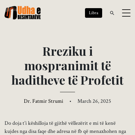
Libra
R
r
e
z
i
k
u
i
m
o
s
p
r
a
n
i
m
i
t
t
ë
h
a
d
i
t
h
e
v
e
t
ë
P
r
o
f
e
t
i
t
Dr. Fatmir Strumi
•
March 26, 2025
Do doja t’i këshilloja të gjithë vëllezërit e mi të kenë
kujdes nga disa faqe dhe adresa në fb që menaxhohen nga