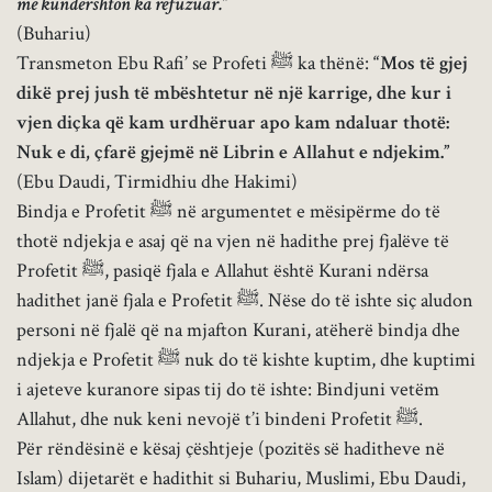
më kundërshton ka refuzuar.”
(Buhariu)
Transmeton Ebu Rafi’ se Profeti ﷺ ka thënë:
“Mos të gjej
dikë prej jush të mbështetur në një karrige, dhe kur i
vjen diçka që kam urdhëruar apo kam ndaluar thotë:
Nuk e di, çfarë gjejmë në Librin e Allahut e ndjekim.”
(Ebu Daudi, Tirmidhiu dhe Hakimi)
Bindja e Profetit ﷺ në argumentet e mësipërme do të
thotë ndjekja e asaj që na vjen në hadithe prej fjalëve të
Profetit ﷺ, pasiqë fjala e Allahut është Kurani ndërsa
hadithet janë fjala e Profetit ﷺ. Nëse do të ishte siç aludon
personi në fjalë që na mjafton Kurani, atëherë bindja dhe
ndjekja e Profetit ﷺ nuk do të kishte kuptim, dhe kuptimi
i ajeteve kuranore sipas tij do të ishte: Bindjuni vetëm
Allahut, dhe nuk keni nevojë t’i bindeni Profetit ﷺ.
Për rëndësinë e kësaj çështjeje (pozitës së haditheve në
Islam) dijetarët e hadithit si Buhariu, Muslimi, Ebu Daudi,