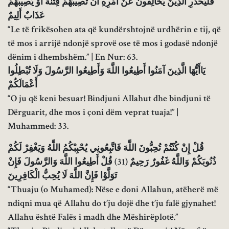
فَلْيَحْذَرِ الَّذِينَ يُخَالِفُونَ عَنْ أَمْرِهِ أَنْ تُصِيبَهُمْ فِتْنَةٌ أَوْ يُصِيبَهُمْ
عَذَابٌ أَلِيمٌ
“Le të frikësohen ata që kundërshtojnë urdhërin e tij, që
të mos i arrijë ndonjë sprovë ose të mos i godasë ndonjë
dënim i dhembshëm.” | En Nur: 63.
يَاأَيُّهَا الَّذِينَ آمَنُوا أَطِيعُوا اللَّهَ وَأَطِيعُوا الرَّسُولَ وَلَا تُبْطِلُوا
أَعْمَالَكُمْ
“O ju që keni besuar! Bindjuni Allahut dhe bindjuni të
Dërguarit, dhe mos i çoni dëm veprat tuaja!” |
Muhammed: 33.
قُلْ إِنْ كُنْتُمْ تُحِبُّونَ اللَّهَ فَاتَّبِعُونِي يُحْبِبْكُمُ اللَّهُ وَيَغْفِرْ لَكُمْ
ذُنُوبَكُمْ وَاللَّهُ غَفُورٌ رَحِيمٌ (31) قُلْ أَطِيعُوا اللَّهَ وَالرَّسُولَ فَإِنْ
تَوَلَّوْا فَإِنَّ اللَّهَ لَا يُحِبُّ الْكَافِرِينَ
“Thuaju (o Muhamed): Nëse e doni Allahun, atëherë më
ndiqni mua që Allahu do t’ju dojë dhe t’ju falë gjynahet!
Allahu është Falës i madh dhe Mëshirëplotë.”