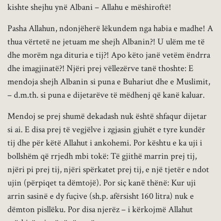
kishte shejhu ynë Albani – Allahu e mëshiroftë!
Pasha Allahun, ndonjëherë lëkundem nga habia e madhe! A
thua vërtetë ne jetuam me shejh Albanin?! U ulëm me të
dhe morëm nga dituria e tij?! Apo këto janë vetëm ëndrra
dhe imagjinatë?! Njëri prej vëllezërve tanë thoshte: E
mendoja shejh Albanin si puna e Buhariut dhe e Muslimit,
– d.m.th. si puna e dijetarëve të mëdhenj që kanë kaluar.
Mendoj se prej shumë dekadash nuk është shfaqur dijetar
si ai. E disa prej të vegjëlve i zgjasin gjuhët e tyre kundër
tij dhe për këtë Allahut i ankohemi. Por kështu e ka uji i
bollshëm që rrjedh mbi tokë: Të gjithë marrin prej tij,
njëri pi prej tij, njëri spërkatet prej tij, e një tjetër e ndot
ujin (përpiqet ta dëmtojë). Por siç kanë thënë: Kur uji
arrin sasinë e dy fuçive (sh.p. afërsisht 160 litra) nuk e
dëmton pisllëku. Por disa njerëz – i kërkojmë Allahut