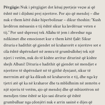
Përgjigje:
Nuk i përgjigjet dot kësaj pyetjeje veçse ai që
është më i dijshmi prej njerëzve. Por ajo që mendoj – dhe
nuk e them këtë duke hiperbolizuar – dikur thoshin: “Kush
lavdëron mësuesin e tij është sikur ka lavdëruar veten e
tij.” Por unë shpresoj tek Allahu të jem i zhveshur nga
ndikimet dhe emocionet kur e them këtë fjalë: Sikur
dituria e hadithit që gjendet në kraharorët e njerëzve sot e
cila është shpërndarë në zemra të grumbullohej tek një
njeri i vetëm, nuk do të kishte arritur diturinë që kishte
shejh Albani! Dituria e hadithit që gjendet në mendjet e
njerëzve të shpërndarë në të gjithë dynjanë, sikur të
merrnim atë që ka dikush në kraharorin e tij, dhe nga ky
tjetri atë që ka në kraharor dhe ta mblidhnim në zemrën e
një njeriu të vetëm, ajo që mendoj dhe që mbizotëron në
mendjen time është se kjo sasi diturie që është
grumbulluar nga çdonjëri nuk e arrin sasinë e dijes që