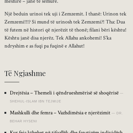
mëshirë – janë të sëmurë.
Një beduin urinoi tek uji i Zemzemit. I thanë: Urinon tek
Zemzemi!!!? Si mund të urinosh tek Zemzemi?! Tha: Dua
të futem në histori që njerëzit të thonë; filani bëri kështu!
Kështu janë disa njerëz. Tek Allahu ankohemi! S’ka
ndryshim e as fuqi pa fuqinë e Allahut!
Të Ngjashme
Drejtësia – Themeli i qëndrueshmërisë së shoqërisë
SHEHUL-ISLAM IBN TEJMIJE
Mashkulli dhe femra – Vazhdimësia e njerëzimit
DR.
BEHAR HYSENI
Kur feja kthehet në tifozllëk dhe fanatizëm individësh