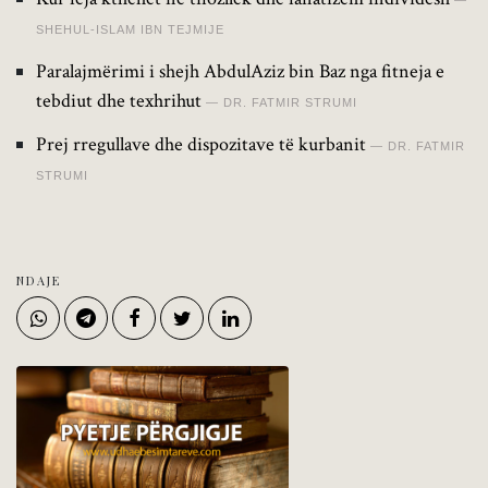
SHEHUL-ISLAM IBN TEJMIJE
Paralajmërimi i shejh AbdulAziz bin Baz nga fitneja e
tebdiut dhe texhrihut
DR. FATMIR STRUMI
Prej rregullave dhe dispozitave të kurbanit
DR. FATMIR
STRUMI
NDAJE