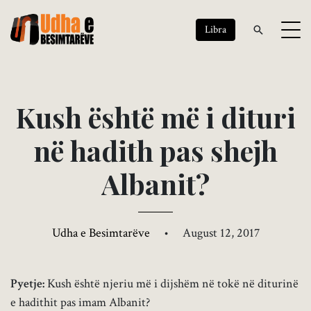
Libra
K
u
s
h
ë
s
h
t
ë
m
ë
i
d
i
t
u
r
i
n
ë
h
a
d
i
t
h
p
a
s
s
h
e
j
h
A
l
b
a
n
i
t
?
Udha e Besimtarëve
•
August 12, 2017
Pyetje:
Kush është njeriu më i dijshëm në tokë në diturinë
e hadithit pas imam Albanit?