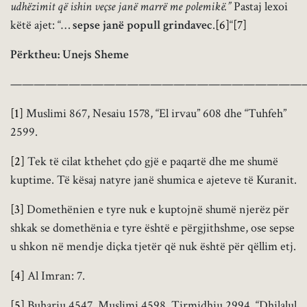
udhëzimit që ishin veçse janë marrë me polemikë.”
Pastaj lexoi
këtë ajet: “…
sepse janë popull grindavec
.
[6]
“
[7]
Përktheu: Unejs Sheme
—————————————————————————
[1]
Muslimi 867, Nesaiu 1578, “El irvau” 608 dhe “Tuhfeh”
2599.
[2]
Tek të cilat kthehet çdo gjë e paqartë dhe me shumë
kuptime. Të kësaj natyre janë shumica e ajeteve të Kuranit.
[3]
Domethënien e tyre nuk e kuptojnë shumë njerëz për
shkak se domethënia e tyre është e përgjithshme, ose sepse
u shkon në mendje diçka tjetër që nuk është për qëllim etj.
[4]
Al Imran: 7.
[5]
Buhariu 4547, Muslimi 4598, Tirmidhiu 2994, “Dhilalul