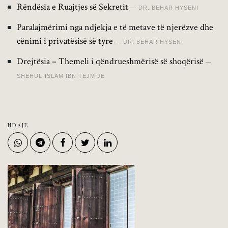
Rëndësia e Ruajtjes së Sekretit
DR. BEHAR HYSENI
Paralajmërimi nga ndjekja e të metave të njerëzve dhe
cënimi i privatësisë së tyre
DR. BEHAR HYSENI
Drejtësia – Themeli i qëndrueshmërisë së shoqërisë
SHEHUL-ISLAM IBN TEJMIJE
NDAJE