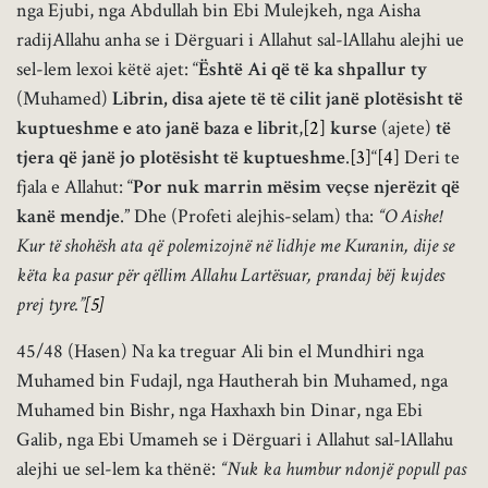
nga Ejubi, nga Abdullah bin Ebi Mulejkeh, nga Aisha
radijAllahu anha se i Dërguari i Allahut sal-lAllahu alejhi ue
sel-lem lexoi këtë ajet: “
Është Ai që të ka shpallur ty
(Muhamed)
Librin, disa ajete të të cilit janë plotësisht të
kuptueshme e ato janë baza e librit
,
[2]
kurse
(ajete)
të
tjera që janë jo plotësisht të kuptueshme
.
[3]
“
[4]
Deri te
fjala e Allahut: “
Por nuk marrin mësim veçse njerëzit që
kanë mendje
.” Dhe (Profeti alejhis-selam) tha:
“O Aishe!
Kur të shohësh ata që polemizojnë në lidhje me Kuranin, dije se
këta ka pasur për qëllim Allahu Lartësuar, prandaj bëj kujdes
prej tyre.”
[5]
45/48 (Hasen) Na ka treguar Ali bin el Mundhiri nga
Muhamed bin Fudajl, nga Hautherah bin Muhamed, nga
Muhamed bin Bishr, nga Haxhaxh bin Dinar, nga Ebi
Galib, nga Ebi Umameh se i Dërguari i Allahut sal-lAllahu
alejhi ue sel-lem ka thënë:
“Nuk ka humbur ndonjë popull pas