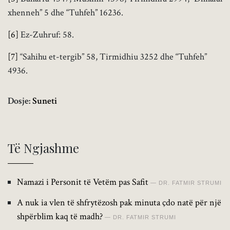
xhenneh” 5 dhe “Tuhfeh” 16236.
[6]
Ez-Zuhruf: 58.
[7]
“Sahihu et-tergib” 58, Tirmidhiu 3252 dhe “Tuhfeh”
4936.
Dosje:
Suneti
Të Ngjashme
Namazi i Personit të Vetëm pas Safit
DR. FATMIR STRUMI
A nuk ia vlen të shfrytëzosh pak minuta çdo natë për një
shpërblim kaq të madh?
DR. FATMIR STRUMI