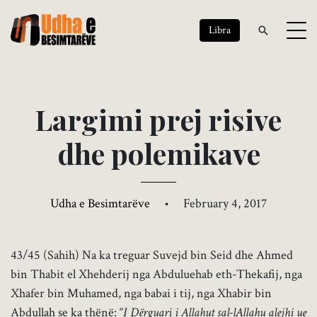
Libra
L
a
r
g
i
m
i
p
r
e
j
r
i
s
i
v
e
d
h
e
p
o
l
e
m
i
k
a
v
e
Udha e Besimtarëve
•
February 4, 2017
43/45 (Sahih) Na ka treguar Suvejd bin Seid dhe Ahmed
bin Thabit el Xhehderij nga Abduluehab eth-Thekafij, nga
Xhafer bin Muhamed, nga babai i tij, nga Xhabir bin
Abdullah se ka thënë: “
I Dërguari i Allahut sal-lAllahu alejhi ue