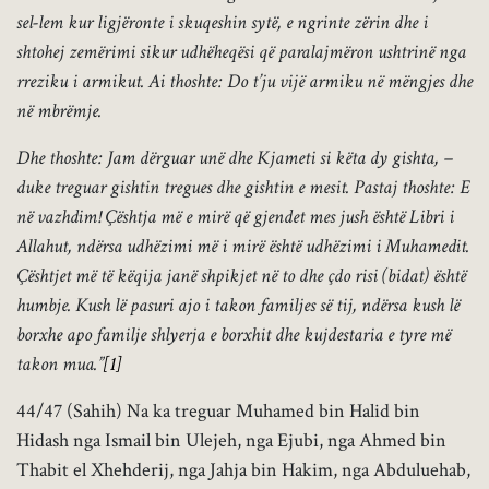
sel-lem kur ligjëronte i skuqeshin sytë, e ngrinte zërin dhe i
shtohej zemërimi sikur udhëheqësi që paralajmëron ushtrinë nga
rreziku i armikut. Ai thoshte: Do t’ju vijë armiku në mëngjes dhe
në mbrëmje.
Dhe thoshte: Jam dërguar unë dhe Kjameti si këta dy gishta, –
duke treguar gishtin tregues dhe gishtin e mesit. Pastaj thoshte: E
në vazhdim! Çështja më e mirë që gjendet mes jush është Libri i
Allahut, ndërsa udhëzimi më i mirë është udhëzimi i Muhamedit.
Çështjet më të këqija janë shpikjet në to dhe çdo risi (bidat) është
humbje. Kush lë pasuri ajo i takon familjes së tij, ndërsa kush lë
borxhe apo familje shlyerja e borxhit dhe kujdestaria e tyre më
takon mua.”
[1]
44/47 (Sahih) Na ka treguar Muhamed bin Halid bin
Hidash nga Ismail bin Ulejeh, nga Ejubi, nga Ahmed bin
Thabit el Xhehderij, nga Jahja bin Hakim, nga Abduluehab,