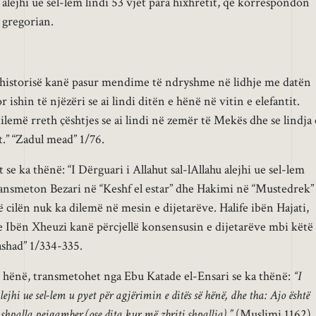
alejhi ue sel-lem lindi 53 vjet para hixhretit, që korrespondon
 gregorian.
ë historisë kanë pasur mendime të ndryshme në lidhje me datën
r ishin të njëzëri se ai lindi ditën e hënë në vitin e elefantit.
lemë rreth çështjes se ai lindi në zemër të Mekës dhe se lindja 
t.” “Zadul mead” 1/76.
e ka thënë: “I Dërguari i Allahut sal-lAllahu alejhi ue sel-lem
 Transmeton Bezari në “Keshf el estar” dhe Hakimi në “Mustedrek”
ë cilën nuk ka dilemë në mesin e dijetarëve. Halife ibën Hajati,
e Ibën Xheuzi kanë përcjellë konsensusin e dijetarëve mbi këtë
ashad” 1/334-335.
 e hënë, transmetohet nga Ebu Katade el-Ensari se ka thënë:
“I
ejhi ue sel-lem u pyet për agjërimin e ditës së hënë, dhe tha: Ajo është
 shpalla pejgamber (ose dita kur më zbriti shpallja).”
(Muslimi 1162)