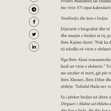
Profeti Muhamed sal-lAllahu 
me vitin 571 sipas kalendarit
Vendlindja dhe data e lindjes:
Dijetarët e biografisë dhe t
dhe muajin e lindjes së tij, po
Ibën Kajimi thotë: “Nuk ka di
tij ndodhi në vitin e elefanti
Nga Ibën Abasi transmetohet s
lindi në vitin e elefantit.”
me zinxhir të mirë, gjë për t
Ibën Xhezari, Ibën Dihje dh
çështje. “Subulul Huda uer-r
Sa i përket lindjes në ditën
Dërguari i Allahut sal-lAllahu al
dita kur u linda, dhe dita kur u