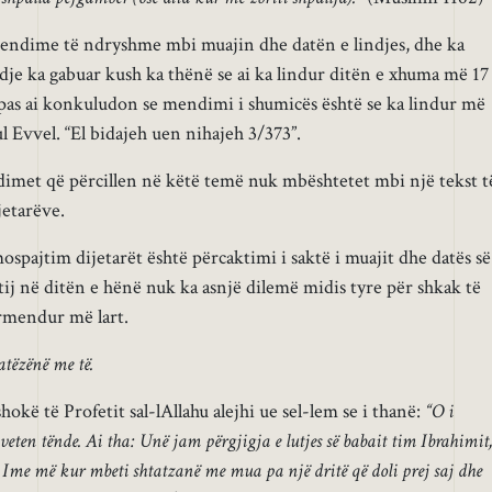
 mendime të ndryshme mbi muajin dhe datën e lindjes, dhe ka
adje ka gabuar kush ka thënë se ai ka lindur ditën e xhuma më 17
pas ai konkuludon se mendimi i shumicës është se ka lindur më
 Evvel. “El bidajeh uen nihajeh 3/373”.
dimet që përcillen në këtë temë nuk mbështetet mbi një tekst t
jetarëve.
ospajtim dijetarët është përcaktimi i saktë i muajit dhe datës së
 tij në ditën e hënë nuk ka asnjë dilemë midis tyre për shkak të
ërmendur më lart.
atëzënë me të.
shokë të Profetit sal-lAllahu alejhi ue sel-lem se i thanë:
“O i
veten tënde. Ai tha: Unë jam përgjigja e lutjes së babait tim Ibrahimit
it. Ime më kur mbeti shtatzanë me mua pa një dritë që doli prej saj dhe