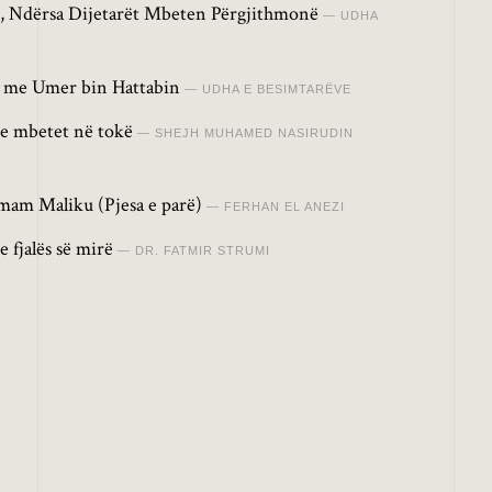
 Ndërsa Dijetarët Mbeten Përgjithmonë
UDHA
it me Umer bin Hattabin
UDHA E BESIMTARËVE
ve mbetet në tokë
SHEJH MUHAMED NASIRUDIN
 Imam Maliku (Pjesa e parë)
FERHAN EL ANEZI
 fjalës së mirë
DR. FATMIR STRUMI