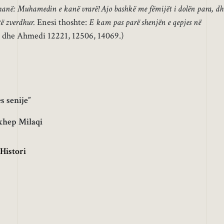
thanë: Muhamedin e kanë vrarë! Ajo bashkë me fëmijët i dolën para, dh
ë zverdhur.
Enesi thoshte:
E kam pas parë shenjën e qepjes në
 dhe Ahmedi 12221, 12506, 14069.)
s senije”
xhep Milaqi
Histori