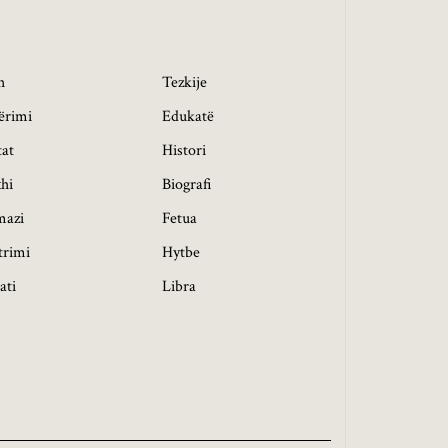
h
Tezkije
ërimi
Edukatë
tat
Histori
hi
Biografi
mazi
Fetua
trimi
Hytbe
ati
Libra