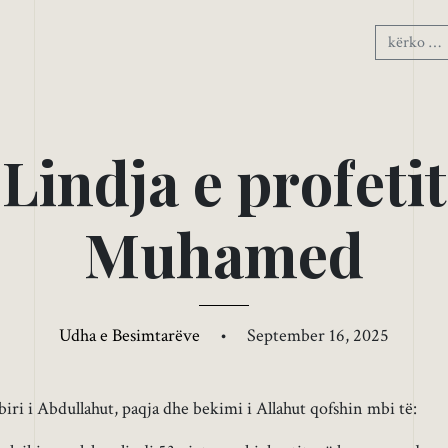
L
i
n
d
j
a
e
p
r
o
f
e
t
i
t
M
u
h
a
m
e
d
Udha e Besimtarëve
•
September 16, 2025
iri i Abdullahut, paqja dhe bekimi i Allahut qofshin mbi të: