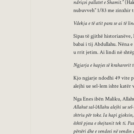
ndriçoi pallatet e Shamit.”
(Hak
nubuvveh” 1/83 me zinxhir t
Vdekja e të atit para se ai të lin
Sipas të gjithë historianëve, 
babai i tij Abdullahu. Nëna e 
u rrit jetim. Ai lindi në sht
Ngjarja e hapjes së kraharorit t
Kjo ngjarje ndodhi 49 vite p
alejhi ue sel-lem ishte katër
Nga Enes ibën Maliku, Allahu
Allahut sal-lAllahu alejhi ue sel
shtriu për toke. Ia hapi gjoksin
është pjesa e shejtanit tek ti. P
përsëri dhe e vendosi në vendin 