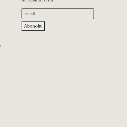
Abonohu
ë
,