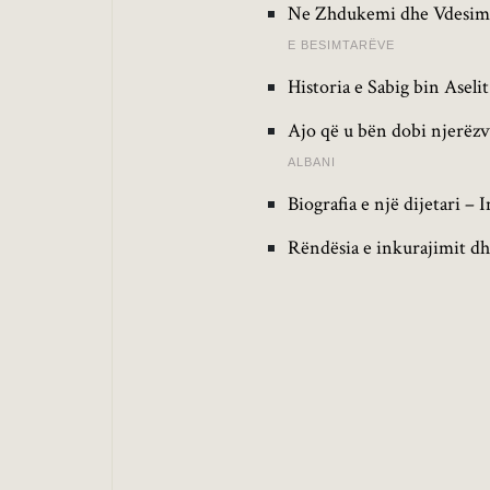
Ne Zhdukemi dhe Vdesim,
E BESIMTARËVE
Historia e Sabig bin Asel
Ajo që u bën dobi njerëz
ALBANI
Biografia e një dijetari –
Rëndësia e inkurajimit dhe