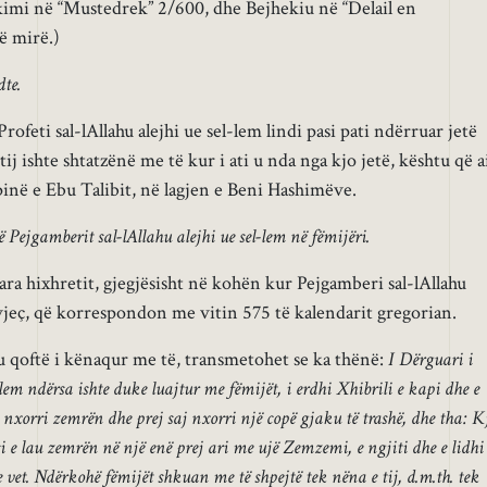
imi në “Mustedrek” 2/600, dhe Bejhekiu në “Delail en
ë mirë.)
dte.
Profeti sal-lAllahu alejhi ue sel-lem lindi pasi pati ndërruar jetë
tij ishte shtatzënë me të kur i ati u nda nga kjo jetë, kështu që a
ëpinë e Ebu Talibit, në lagjen e Beni Hashimëve.
ë Pejgamberit sal-lAllahu alejhi ue sel-lem në fëmijëri.
ara hixhretit, gjegjësisht në kohën kur Pejgamberi sal-lAllahu
 vjeç, që korrespondon me vitin 575 të kalendarit gregorian.
 qoftë i kënaqur me të, transmetohet se ka thënë:
I Dërguari i
-lem ndërsa ishte duke luajtur me fëmijët, i erdhi Xhibrili e kapi dhe e
, nxorri zemrën dhe prej saj nxorri një copë gjaku të trashë, dhe tha: K
asi e lau zemrën në një enë prej ari me ujë Zemzemi, e ngjiti dhe e lidhi
e vet. Ndërkohë fëmijët shkuan me të shpejtë tek nëna e tij, d.m.th. tek