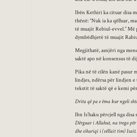
Ibën Kethiri ka cituar disa
thënë: “Nuk ia ka qëlluar, m
të muajit Rebiul-evvel.” Më 
dymbëdhjetë të muajit Rabiul
Megjithatë, asnjëri nga men
saktë apo në konsensus të di
Pika në të cilën kanë pasur m
lindjes, ndërsa për lindjen e
tekstit të saktë që e kemi p
Drita që pa e ëma kur ngeli sht
Ibn Is’haku përcjell nga disa 
Dërguar i Allahut, na trego për 
dhe sihariqi i (vëllait tim) Isa