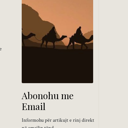
e
Abonohu me
Email
Informohu për artikujt e rinj direkt
në emailin tënd.