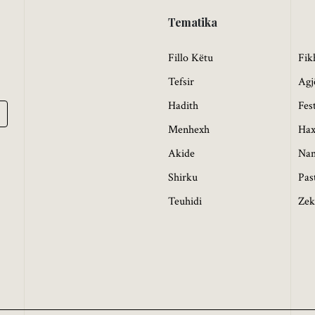
Tematika
Fillo Këtu
Fik
Tefsir
Agj
Hadith
Fes
Menhexh
Hax
Akide
Na
Shirku
Pas
Teuhidi
Zek