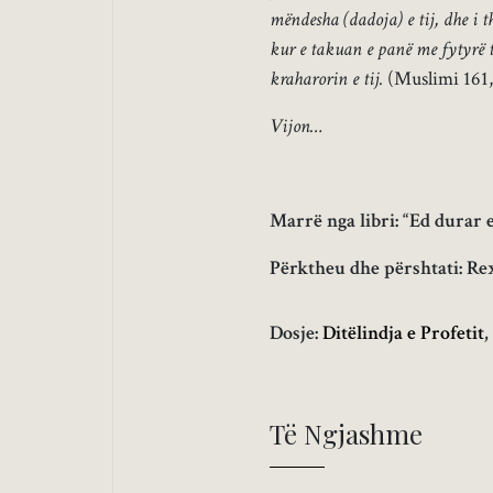
mëndesha (dadoja) e tij, dhe i 
kur e takuan e panë me fytyrë t
kraharorin e tij.
(Muslimi 161,
Vijon…
Marrë nga libri: “Ed durar e
Përktheu dhe përshtati: Re
Dosje:
Ditëlindja e Profetit
,
Të Ngjashme