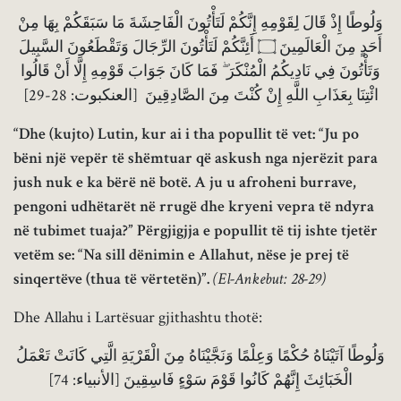
وَلُوطًا إِذْ قَالَ لِقَوْمِهِ إِنَّكُمْ لَتَأْتُونَ الْفَاحِشَةَ مَا سَبَقَكُمْ بِهَا مِنْ
أَحَدٍ مِنَ الْعَالَمِينَ ۝ أَئِنَّكُمْ لَتَأْتُونَ الرِّجَالَ وَتَقْطَعُونَ السَّبِيلَ
وَتَأْتُونَ فِي نَادِيكُمُ الْمُنْكَرَ ۖ فَمَا كَانَ جَوَابَ قَوْمِهِ إِلَّا أَنْ قَالُوا
ائْتِنَا بِعَذَابِ اللَّهِ إِنْ كُنْتَ مِنَ الصَّادِقِينَ [العنكبوت: 28-29]
“Dhe (kujto) Lutin, kur ai i tha popullit të vet: “Ju po
bëni një vepër të shëmtuar që askush nga njerëzit para
jush nuk e ka bërë në botë. A ju u afroheni burrave,
pengoni udhëtarët në rrugë dhe kryeni vepra të ndyra
në tubimet tuaja?” Përgjigjja e popullit të tij ishte tjetër
vetëm se: “Na sill dënimin e Allahut, nëse je prej të
sinqertëve (thua të vërtetën)”.
(El-Ankebut: 28-29)
Dhe Allahu i Lartësuar gjithashtu thotë:
وَلُوطًا آتَيْنَاهُ حُكْمًا وَعِلْمًا وَنَجَّيْنَاهُ مِنَ الْقَرْيَةِ الَّتِي كَانَتْ تَعْمَلُ
الْخَبَائِثَ إِنَّهُمْ كَانُوا قَوْمَ سَوْءٍ فَاسِقِينَ [الأنبياء: 74]