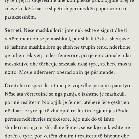
ty të njëjtat shqetësime dhe komplekse psikologjike prej të
cilave ke kërkuar të shpëtosh përmes këtij operacioni të
pasuksesshëm.
Së treti:
Nëse mashkulloria jote nuk është e sigurt dhe ti
vetëm mendon se je mashkull, për shkak të disa shenjave
të jashtme mashkullore që sheh në trupin tënd, ndërkohë
që ndien tek vetja cilësi femërore, prirje emocionale ndaj
meshkujve dhe tërheqje seksuale ndaj tyre, atëherë mos u
nxito. Mos e ndërmerr operacionin që përmende.
Drejtohu te specialistët me përvojë dhe paraqitu para tyre.
Nëse ata vërtetojnë se nga pamja e jashtme je mashkull,
por në realitetin biologjik je femër, atëherë lëre çështjen
në duart e tyre që të zbulojnë realitetin e gjendjes tënde
përmes ndërhyrjes mjekësore. Kjo nuk do të ishte
shndërrim nga mashkull në femër, sepse kjo nuk është në
dorën e tyre, por vetëm zbulim i realitetit të fshehur dhe