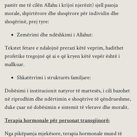
pastër me të cilën Allahu i krijoi njerëzit) sjell pasoja
morale, shpirtërore dhe shoqërore për individin dhe
shoqërinë, prej tyre:
Zemërimi dhe ndëshkimi i Allahut:
Tekstet fetare e ndalojnë prerazi këtë veprim, hadithet
profetike tregojnë që ai e që kryen këtë vepër është i
mallkuar.
Shkatërrimi i strukturës familjare:
Dobësimi i institucionit natyror të martesës, i cili bazohet
në riprodhim dhe ndërtimin e shoqërive të qëndrueshme,
duke çuar në dobësimin e sistemit të vlerave dhe moralit.
Terapia hormonale për personat transgjinorë:
Nga pikëpamja mjekësore, terapia hormonale mund të