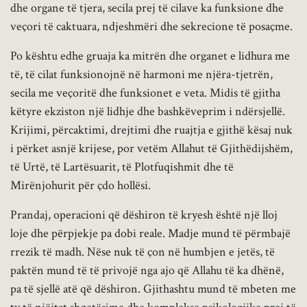
dhe organe të tjera, secila prej të cilave ka funksione dhe
veçori të caktuara, ndjeshmëri dhe sekrecione të posaçme.
Po kështu edhe gruaja ka mitrën dhe organet e lidhura me
të, të cilat funksionojnë në harmoni me njëra-tjetrën,
secila me veçoritë dhe funksionet e veta. Midis të gjitha
këtyre ekziston një lidhje dhe bashkëveprim i ndërsjellë.
Krijimi, përcaktimi, drejtimi dhe ruajtja e gjithë kësaj nuk
i përket asnjë krijese, por vetëm Allahut të Gjithëdijshëm,
të Urtë, të Lartësuarit, të Plotfuqishmit dhe të
Mirënjohurit për çdo hollësi.
Prandaj, operacioni që dëshiron të kryesh është një lloj
loje dhe përpjekje pa dobi reale. Madje mund të përmbajë
rrezik të madh. Nëse nuk të çon në humbjen e jetës, të
paktën mund të të privojë nga ajo që Allahu të ka dhënë,
pa të sjellë atë që dëshiron. Gjithashtu mund të mbeten me