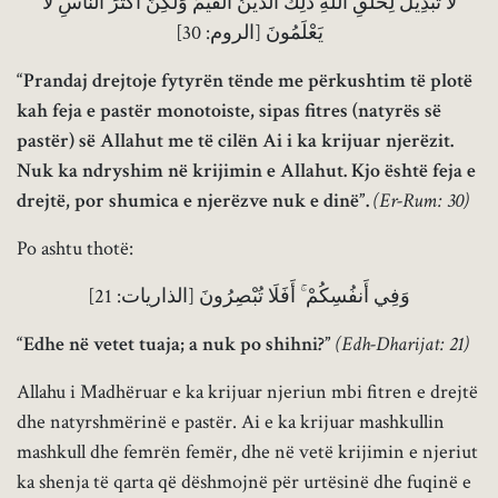
لَا تَبْدِيلَ لِخَلْقِ اللَّهِ ذَلِكَ الدِّينُ الْقَيِّمُ وَلَكِنَّ أَكْثَرَ النَّاسِ لَا
يَعْلَمُونَ [الروم: 30]
“Prandaj drejtoje fytyrën tënde me përkushtim të plotë
kah feja e pastër monotoiste, sipas fitres (natyrës së
pastër) së Allahut me të cilën Ai i ka krijuar njerëzit.
Nuk ka ndryshim në krijimin e Allahut. Kjo është feja e
drejtë, por shumica e njerëzve nuk e dinë”.
(Er-Rum: 30)
Po ashtu thotë:
وَفِي أَنفُسِكُمْ ۚ أَفَلَا تُبْصِرُونَ [الذاريات: 21]
“Edhe në vetet tuaja; a nuk po shihni?”
(Edh-Dharijat: 21)
Allahu i Madhëruar e ka krijuar njeriun mbi fitren e drejtë
dhe natyrshmërinë e pastër. Ai e ka krijuar mashkullin
mashkull dhe femrën femër, dhe në vetë krijimin e njeriut
ka shenja të qarta që dëshmojnë për urtësinë dhe fuqinë e