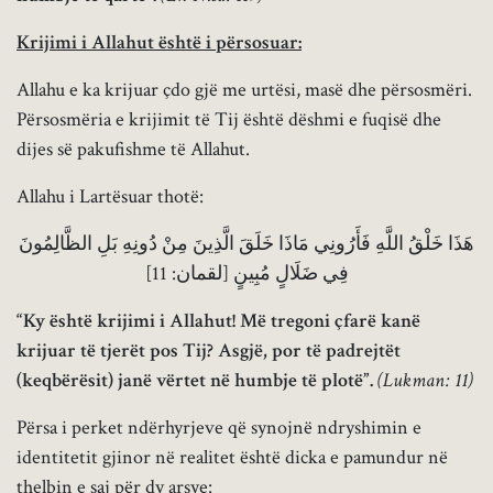
Krijimi i Allahut është i përsosuar:
Allahu e ka krijuar çdo gjë me urtësi, masë dhe përsosmëri.
Përsosmëria e krijimit të Tij është dëshmi e fuqisë dhe
dijes së pakufishme të Allahut.
Allahu i Lartësuar thotë:
هَذَا خَلْقُ اللَّهِ فَأَرُونِي مَاذَا خَلَقَ الَّذِينَ مِنْ دُونِهِ بَلِ الظَّالِمُونَ
فِي ضَلَالٍ مُبِينٍ [لقمان: 11]
“Ky është krijimi i Allahut! Më tregoni çfarë kanë
krijuar të tjerët pos Tij? Asgjë, por të padrejtët
(keqbërësit) janë vërtet në humbje të plotë”.
(Lukman: 11)
Përsa i perket ndërhyrjeve që synojnë ndryshimin e
identitetit gjinor në realitet është dicka e pamundur në
thelbin e saj për dy arsye: