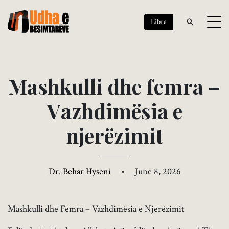
Libra
M
a
s
h
k
u
l
l
i
d
h
e
f
e
m
r
a
–
V
a
z
h
d
i
m
ë
s
i
a
e
n
j
e
r
ë
z
i
m
i
t
Dr. Behar Hyseni
•
June 8, 2026
Mashkulli dhe Femra – Vazhdimësia e Njerëzimit