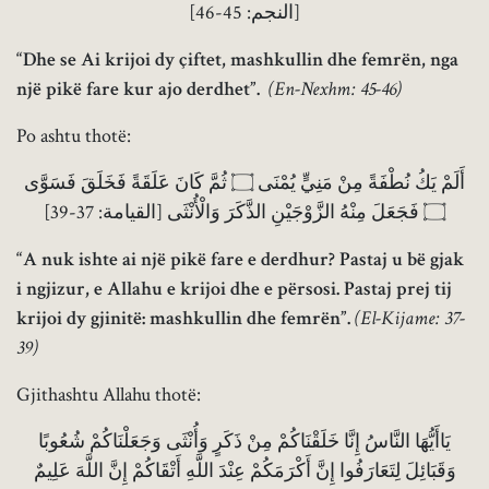
[النجم: 45-46]
“Dhe se Ai krijoi dy çiftet, mashkullin dhe femrën, nga
një pikë fare kur ajo derdhet”.
(En-Nexhm: 45-46)
Po ashtu thotë:
أَلَمْ يَكُ نُطْفَةً مِنْ مَنِيٍّ يُمْنَى ۝ ثُمَّ كَانَ عَلَقَةً فَخَلَقَ فَسَوَّى
۝ فَجَعَلَ مِنْهُ الزَّوْجَيْنِ الذَّكَرَ وَالْأُنْثَى [القيامة: 37-39]
“A nuk ishte ai një pikë fare e derdhur? Pastaj u bë gjak
i ngjizur, e Allahu e krijoi dhe e përsosi. Pastaj prej tij
krijoi dy gjinitë: mashkullin dhe femrën”.
(El-Kijame: 37-
39)
Gjithashtu Allahu thotë:
يَاأَيُّهَا النَّاسُ إِنَّا خَلَقْنَاكُمْ مِنْ ذَكَرٍ وَأُنْثَى وَجَعَلْنَاكُمْ شُعُوبًا
وَقَبَائِلَ لِتَعَارَفُوا إِنَّ أَكْرَمَكُمْ عِنْدَ اللَّهِ أَتْقَاكُمْ إِنَّ اللَّهَ عَلِيمٌ