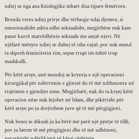
ndiej se nga ana fiziologjike mbart disa tipare femërore.
Brenda vetes ndiej prirje dhe tërheqje ndaj djemve, si
emocionalisht ashtu edhe seksualisht, megjithëse nuk kam
pasur kurrë marrëdhënie seksuale me asnjë njeri. Në
njëfarë mënyre ndiej se duhej të isha vajzë, por nuk mund
ta shpreh feminitetin tim, sepse trupi im është trup
mashkulli.
Për këtë arsye, unë mendoj se kryerja e një operacioni
kirurgjikal për ndërrimin e gjinisë do të më ndihmonte në
trajtimin e gjendjes sime. Megjithatë, nuk do ta kryej këtë
operacion nëse nuk lejohet në Islam, dhe pikërisht për
këtë arsye po ju drejtohem juve që të më përgjigjeni.
Nuk besoj se dikush ju ka bërë më parë një pyetje të tillë,
por ju lutem të më përgjigjeni dhe të më udhëzoni,
pavarësisht ndërlikimit të kësaj çështjeje.