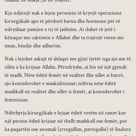
Kjo ndjenjë nuk e lejon personin të kryejë operacione
kirurgjikale apo të përdorë barna dhe hormone për të
ndryshuar pamjen e tij të jashtme. Ai duhet të jetë i
kënaqur me caktimin e Allahut dhe ta trajtojë veten me
iman, bindje dhe adhurim.
Nuk i lejohet askujt të shfaqet me gjini tjetër nga ajo me të
cilën e ka krijuar Allahu. Përndryshe, ai bie në një gjynah
të madh. Nëse është femër në realitet dhe sillet si burrë,
ajo konsiderohet e maskulinizuar; ndërsa nëse është
mashkull në realitet dhe sillet si femër, ai konsiderohet i
feminizuar.
Ndërhyrja kirurgjikale e lejuar është vetëm në rastet kur
një person është krijuar në thelb mashkull ose femër, por
ka paqartësi ose anomali (çrregullim, parregullsi) të lindura