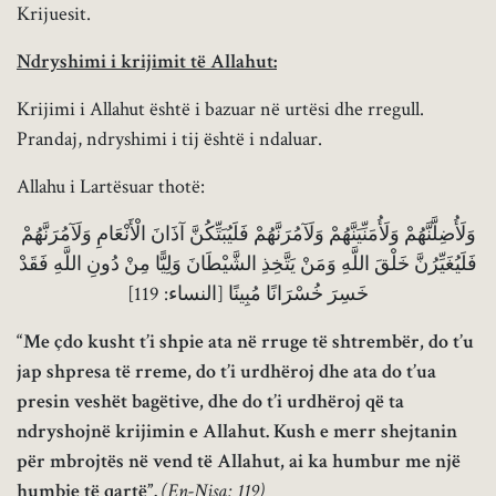
Krijuesit.
Ndryshimi i krijimit të Allahut:
Krijimi i Allahut është i bazuar në urtësi dhe rregull.
Prandaj, ndryshimi i tij është i ndaluar.
Allahu i Lartësuar thotë:
وَلَأُضِلَّنَّهُمْ وَلَأُمَنِّيَنَّهُمْ وَلَآمُرَنَّهُمْ فَلَيُبَتِّكُنَّ آذَانَ الْأَنْعَامِ وَلَآمُرَنَّهُمْ
فَلَيُغَيِّرُنَّ خَلْقَ اللَّهِ وَمَنْ يَتَّخِذِ الشَّيْطَانَ وَلِيًّا مِنْ دُونِ اللَّهِ فَقَدْ
خَسِرَ خُسْرَانًا مُبِينًا [النساء: 119]
“Me çdo kusht t’i shpie ata në rruge të shtrembër, do t’u
jap shpresa të rreme, do t’i urdhëroj dhe ata do t’ua
presin veshët bagëtive, dhe do t’i urdhëroj që ta
ndryshojnë krijimin e Allahut. Kush e merr shejtanin
për mbrojtës në vend të Allahut, ai ka humbur me një
humbje të qartë”.
(En-Nisa: 119)