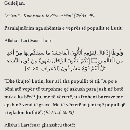
Gudejjan.
“Fetvatë e Komisionit të Përhershëm” (25/45–49).
Paralajmërim nga shëmtia e veprës së popullit të Lutit:
Allahu i Lartësuar thotë:
وَلُوطًا إِذْ قَالَ لِقَوْمِهِ أَتَأْتُونَ الْفَاحِشَةَ مَا سَبَقَكُمْ بِهَا مِنْ أَحَدٍ
مِنَ الْعَالَمِينَ ۝ إِنَّكُمْ لَتَأْتُونَ الرِّجَالَ شَهْوَةً مِنْ دُونِ النِّسَاءِ
بَلْ أَنْتُمْ قَوْمٌ مُسْرِفُونَ [الأعراف: 80-81]
“Dhe (kujto) Lutin, kur ai i tha popullit të tij: “A po e
bëni atë vepër të turpshme që askush para jush në botë
nuk e ka bërë? Ju, me të vërtetë, u afroheni burrave me
epsh në vend të grave. Me të vërtetë ju jeni një popull që
i tejkalon kufijtë”.
(El-A‘raf: 80-81)
Allahu i Lartësuar gjithashtu thotë: