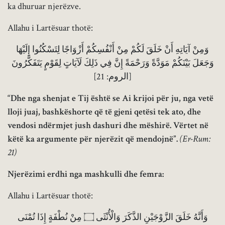
ka dhuruar njerëzve.
Allahu i Lartësuar thotë:
وَمِنْ آيَاتِهِ أَنْ خَلَقَ لَكُمْ مِنْ أَنْفُسِكُمْ أَزْوَاجًا لِتَسْكُنُوا إِلَيْهَا
وَجَعَلَ بَيْنَكُمْ مَوَدَّةً وَرَحْمَةً إِنَّ فِي ذَلِكَ لَآيَاتٍ لِقَوْمٍ يَتَفَكَّرُونَ
[الروم: 21]
“Dhe nga shenjat e Tij është se Ai krijoi për ju, nga vetë
lloji juaj, bashkëshorte që të gjeni qetësi tek ato, dhe
vendosi ndërmjet jush dashuri dhe mëshirë. Vërtet në
këtë ka argumente për njerëzit që mendojnë”.
(Er-Rum:
21)
Njerëzimi erdhi nga mashkulli dhe femra:
Allahu i Lartësuar thotë:
وَأَنَّهُ خَلَقَ الزَّوْجَيْنِ الذَّكَرَ وَالْأُنْثَى ۝ مِنْ نُطْفَةٍ إِذَا تُمْنَى