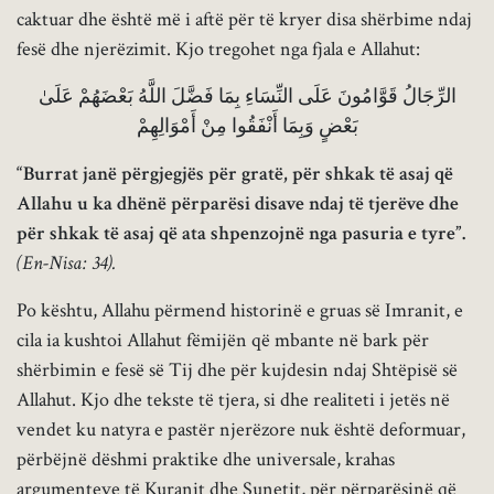
caktuar dhe është më i aftë për të kryer disa shërbime ndaj
fesë dhe njerëzimit. Kjo tregohet nga fjala e Allahut:
الرِّجَالُ قَوَّامُونَ عَلَى النِّسَاءِ بِمَا فَضَّلَ اللَّهُ بَعْضَهُمْ عَلَىٰ
بَعْضٍ وَبِمَا أَنْفَقُوا مِنْ أَمْوَالِهِمْ
“Burrat janë përgjegjës për gratë, për shkak të asaj që
Allahu u ka dhënë përparësi disave ndaj të tjerëve dhe
për shkak të asaj që ata shpenzojnë nga pasuria e tyre”.
(En-Nisa: 34).
Po kështu, Allahu përmend historinë e gruas së Imranit, e
cila ia kushtoi Allahut fëmijën që mbante në bark për
shërbimin e fesë së Tij dhe për kujdesin ndaj Shtëpisë së
Allahut. Kjo dhe tekste të tjera, si dhe realiteti i jetës në
vendet ku natyra e pastër njerëzore nuk është deformuar,
përbëjnë dëshmi praktike dhe universale, krahas
argumenteve të Kuranit dhe Sunetit, për përparësinë që