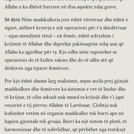
Allahu u ka dhënë burrave në disa aspekte ndaj grave.
Së dyti:
Nëse mashkulloria jote është vërtetuar dhe është e
sigurt, atëherë kryerja e një operacioni për t’u shndërruar
– sipas mendimit tënd – në femër, është ndryshim i
krijimit të Allahut dhe shprehje pakënaqësie ndaj asaj që
Allahu ka zgjedhur për ty. Kjo edhe nëse supozohet se
operacioni do të kishte sukses dhe do të sillte atë që
dëshiron nga tiparet femërore.
Por kjo është shumë larg realizimit, sepse secila prej gjinisë
mashkullore dhe femërore ka sistemin e vet të lindur dhe
të krijuar, të cilin askush nuk mund ta krijojë dhe t’i japë
veçoritë e tij përveç Allahut të Lartësuar. Çështja nuk
kufizohet vetëm në organin mashkullor tek burri apo në
hapjen gjenitale tek gruaja. Burri ka një sistem të plotë, të
harmonizuar dhe të ndërlidhur, që përbëhet nga testikujt