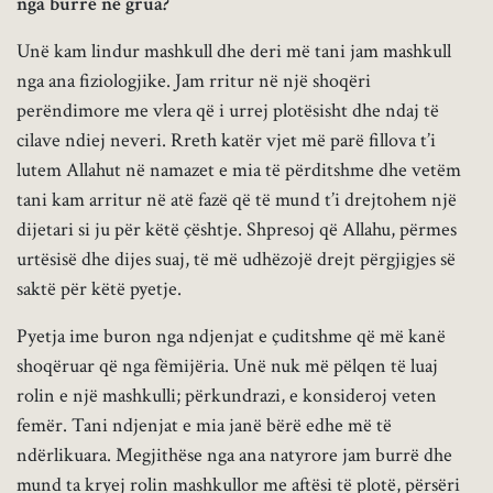
nga burrë në grua?
Unë kam lindur mashkull dhe deri më tani jam mashkull
nga ana fiziologjike. Jam rritur në një shoqëri
perëndimore me vlera që i urrej plotësisht dhe ndaj të
cilave ndiej neveri. Rreth katër vjet më parë fillova t’i
lutem Allahut në namazet e mia të përditshme dhe vetëm
tani kam arritur në atë fazë që të mund t’i drejtohem një
dijetari si ju për këtë çështje. Shpresoj që Allahu, përmes
urtësisë dhe dijes suaj, të më udhëzojë drejt përgjigjes së
saktë për këtë pyetje.
Pyetja ime buron nga ndjenjat e çuditshme që më kanë
shoqëruar që nga fëmijëria. Unë nuk më pëlqen të luaj
rolin e një mashkulli; përkundrazi, e konsideroj veten
femër. Tani ndjenjat e mia janë bërë edhe më të
ndërlikuara. Megjithëse nga ana natyrore jam burrë dhe
mund ta kryej rolin mashkullor me aftësi të plotë, përsëri