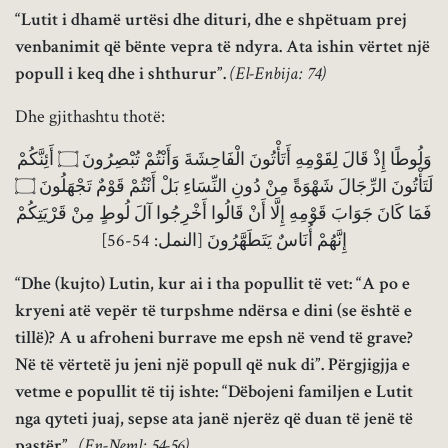
“Lutit i dhamë urtësi dhe dituri, dhe e shpëtuam prej
venbanimit që bënte vepra të ndyra. Ata ishin vërtet një
popull i keq dhe i shthurur”.
(El-Enbija: 74)
Dhe gjithashtu thotë:
وَلُوطًا إِذْ قَالَ لِقَوْمِهِ أَتَأْتُونَ الْفَاحِشَةَ وَأَنْتُمْ تُبْصِرُونَ ۝ أَئِنَّكُمْ
لَتَأْتُونَ الرِّجَالَ شَهْوَةً مِنْ دُونِ النِّسَاءِ بَلْ أَنْتُمْ قَوْمٌ تَجْهَلُونَ ۝
فَمَا كَانَ جَوَابَ قَوْمِهِ إِلَّا أَنْ قَالُوا أَخْرِجُوا آلَ لُوطٍ مِنْ قَرْيَتِكُمْ
إِنَّهُمْ أُنَاسٌ يَتَطَهَّرُونَ [النمل: 54-56]
“Dhe (kujto) Lutin, kur ai i tha popullit të vet: “A po e
kryeni atë vepër të turpshme ndërsa e dini (se është e
tillë)? A u afroheni burrave me epsh në vend të grave?
Në të vërtetë ju jeni një popull që nuk di”. Përgjigjja e
vetme e popullit të tij ishte: “Dëbojeni familjen e Lutit
nga qyteti juaj, sepse ata janë njerëz që duan të jenë të
pastër”.
(En-Neml: 54-56)