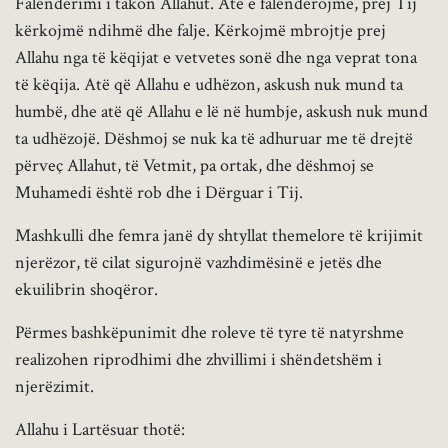
Falënderimi i takon Allahut. Atë e falënderojmë, prej Tij
kërkojmë ndihmë dhe falje. Kërkojmë mbrojtje prej
Allahu nga të këqijat e vetvetes sonë dhe nga veprat tona
të këqija. Atë që Allahu e udhëzon, askush nuk mund ta
humbë, dhe atë që Allahu e lë në humbje, askush nuk mund
ta udhëzojë. Dëshmoj se nuk ka të adhuruar me të drejtë
përveç Allahut, të Vetmit, pa ortak, dhe dëshmoj se
Muhamedi është rob dhe i Dërguar i Tij.
Mashkulli dhe femra janë dy shtyllat themelore të krijimit
njerëzor, të cilat sigurojnë vazhdimësinë e jetës dhe
ekuilibrin shoqëror.
Përmes bashkëpunimit dhe roleve të tyre të natyrshme
realizohen riprodhimi dhe zhvillimi i shëndetshëm i
njerëzimit.
Allahu i Lartësuar thotë: