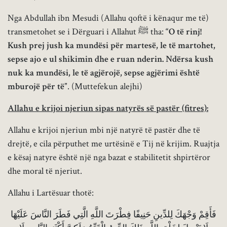
Nga Abdullah ibn Mesudi (Allahu qoftë i kënaqur me të)
transmetohet se i Dërguari i Allahut ﷺ tha:
“O të rinj!
Kush prej jush ka mundësi për martesë, le të martohet,
sepse ajo e ul shikimin dhe e ruan nderin. Ndërsa kush
nuk ka mundësi, le të agjërojë, sepse agjërimi është
mburojë për të”
. (Muttefekun alejhi)
Allahu e krijoi njeriun sipas natyrës së pastër (fitres):
Allahu e krijoi njeriun mbi një natyrë të pastër dhe të
drejtë, e cila përputhet me urtësinë e Tij në krijim. Ruajtja
e kësaj natyre është një nga bazat e stabilitetit shpirtëror
dhe moral të njeriut.
Allahu i Lartësuar thotë:
فَأَقِمْ وَجْهَكَ لِلدِّينِ حَنِيفًا فِطْرَتَ اللَّهِ الَّتِي فَطَرَ النَّاسَ عَلَيْهَا