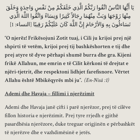
يَا أَيُّهَا النَّاسُ اتَّقُوا رَبَّكُمُ الَّذِي خَلَقَكُمْ مِنْ نَفْسٍ وَاحِدَةٍ وَخَلَقَ
مِنْهَا زَوْجَهَا وَبَثَّ مِنْهُمَا رِجَالاً كَثِيرًا وَنِسَاءً وَاتَّقُوا اللَّهَ الَّذِي
تَسَاءلُونَ بِهِ وَالأرْحَامَ إِنَّ اللَّهَ كَانَ عَلَيْكُمْ رَقِيبًا [النساء: 1]
“
O njerëz! Frikësojuni Zotit tuaj, i Cili ju krijoi prej një
shpirti të vetëm, krijoi prej tij bashkëshorten e tij dhe
prej atyre të dyve përhapi shumë burra dhe gra. Kijeni
frikë Allahun, me emrin e të Cilit kërkoni të drejtat e
njëri-tjetrit, dhe respektoni lidhjet farefisnore. Vërtet
Allahu është Mbikëqyrës mbi ju
”
.
(En-Nisâ :1)
Ademi dhe Havaja – fillimi i njerëzimit
Ademi dhe Havaja janë çifti i parë njerëzor, prej të cilëve
fillon historia e njerëzimit. Prej tyre rrjedh e gjithë
pasardhësia njerëzore, duke treguar origjinën e përbashkët
të njerëzve dhe e vazhdimësinë e jetës.