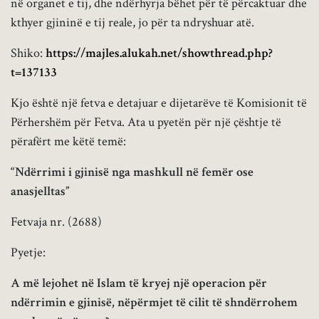
në organet e tij, dhe ndërhyrja bëhet për të përcaktuar dhe
kthyer gjininë e tij reale, jo për ta ndryshuar atë.
Shiko:
https://majles.alukah.net/showthread.php?
t=137133
Kjo është një fetva e detajuar e dijetarëve të Komisionit të
Përhershëm për Fetva. Ata u pyetën për një çështje të
përafërt me këtë temë:
“Ndërrimi i gjinisë nga mashkull në femër ose
anasjelltas”
Fetvaja nr. (2688)
Pyetje:
A më lejohet në Islam të kryej një operacion për
ndërrimin e gjinisë, nëpërmjet të cilit të shndërrohem