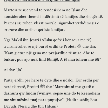
Martesa zë një vend të rëndësishëm në Islam dhe
konsiderohet themel i ndërtimit të familjes dhe shoqërisë.
Përmes saj ruhen vlerat morale, sigurohet vazhdimësia e
brezave dhe arrihet qetësia familjare.
Nga Ma’kil ibn Jesari (Allahu qoftë i kënaqur me të)
transmetohet se një burrë erdhi te Profeti ﷺ dhe tha:
“Kam gjetur një grua me prejardhje të mirë, dhe të
bukur, por ajo nuk lind fëmijë. A të martohem me të?”
Ai tha:
“Jo”.
Pastaj erdhi për herë të dytë dhe e ndaloi. Kur erdhi për
herë të tretë, Profeti ﷺ tha:
“Martohuni me gratë e
dashura qw lindin fwmijw, sepse unë do të krenohem
me shumësinë tuaj para popujve”
. (Hadith sahih; Ebu
Davudi, Nesaiu dhe Ibn Hibani)