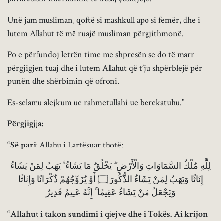
Unë jam musliman, qoftë si mashkull apo si femër, dhe i
lutem Allahut të më ruajë musliman përgjithmonë.
Po e përfundoj letrën time me shpresën se do të marr
përgjigjen tuaj dhe i lutem Allahut që t’ju shpërblejë për
punën dhe shërbimin që ofroni.
Es-selamu alejkum ue rahmetullahi ue berekatuhu.”
Përgjigjja:
“Së pari:
Allahu i Lartësuar thotë:
لِلَّهِ مُلْكُ السَّمَاوَاتِ وَالْأَرْضِ ۖ يَخْلُقُ مَا يَشَاءُ ۚ يَهَبُ لِمَنْ يَشَاءُ
إِنَاثًا وَيَهَبُ لِمَنْ يَشَاءُ الذُّكُورَ ۝ أَوْ يُزَوِّجُهُمْ ذُكْرَانًا وَإِنَاثًا
وَيَجْعَلُ مَنْ يَشَاءُ عَقِيمًا ۚ إِنَّهُ عَلِيمٌ قَدِيرٌ
“Allahut i takon sundimi i qiejve dhe i Tokës. Ai krijon