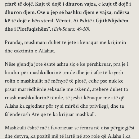
çfarë të dojë. Kujt të dojë i dhuron vajza, e kujt të dojë i
dhuron djem. Ose u jep së bashku djem e vajza, ndërsa
kë të dojë e bën steril. Vërtet, Ai është i Gjithëdijshëm
dhe i Plotfuqishëm”.
(Esh-Shura: 49-50).
Prandaj, muslimani duhet të jetë i kënaqur me krijimin
dhe caktimin e Allahut.
Nëse gjendja jote është ashtu siç e ke përshkruar, pra je i
bindur për mashkullorinë tënde dhe je i aftë të kryesh
rolin e mashkullit në mënyrë të plotë, edhe pse nuk ke
pasur marrëdhënie seksuale me askënd, atëherë duhet ta
ruash mashkullorinë tënde, të jesh i kënaqur me atë që
Allahu ka zgjedhur për ty si mirësi dhe privilegj, dhe ta
falënderosh Atë që të ka krijuar mashkull.
Mashkulli është më i favorizuar se femra në disa përgjegjësi
dhe detyra, ka pozitë më të lartë në ato role që Allahu i ka