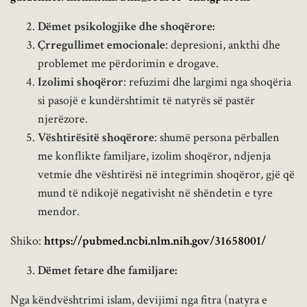
Dëmet psikologjike dhe shoqërore:
Çrregullimet emocionale
: depresioni, ankthi dhe
problemet me përdorimin e drogave.
Izolimi shoqëror
: refuzimi dhe largimi nga shoqëria
si pasojë e kundërshtimit të natyrës së pastër
njerëzore.
Vështirësitë shoqërore
: shumë persona përballen
me konflikte familjare, izolim shoqëror, ndjenja
vetmie dhe vështirësi në integrimin shoqëror, gjë që
mund të ndikojë negativisht në shëndetin e tyre
mendor.
Shiko:
https://pubmed.ncbi.nlm.nih.gov/31658001/
Dëmet fetare dhe familjare:
Nga këndvështrimi islam, devijimi nga fitra (natyra e