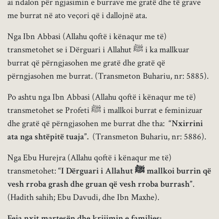
ai ndalon për ngjasimin e burrave me gratë dhe të grave
me burrat në ato veçori që i dallojnë ata.
Nga Ibn Abbasi (Allahu qoftë i kënaqur me të)
transmetohet se i Dërguari i Allahut ﷺ i ka mallkuar
burrat që përngjasohen me gratë dhe gratë që
përngjasohen me burrat. (Transmeton Buhariu, nr: 5885).
Po ashtu nga Ibn Abbasi (Allahu qoftë i kënaqur me të)
transmetohet se Profeti ﷺ i mallkoi burrat e feminizuar
dhe gratë që përngjasohen me burrat dhe tha:
“Nxirrini
ata nga shtëpitë tuaja”.
(Transmeton Buhariu, nr: 5886).
Nga Ebu Hurejra (Allahu qoftë i kënaqur me të)
transmetohet:
“I Dërguari i Allahut
ﷺ
mallkoi burrin që
vesh rroba grash dhe gruan që vesh rroba burrash”
.
(Hadith sahih; Ebu Davudi, dhe Ibn Maxhe).
Feja nxit martesën dhe krijimin e familjes: