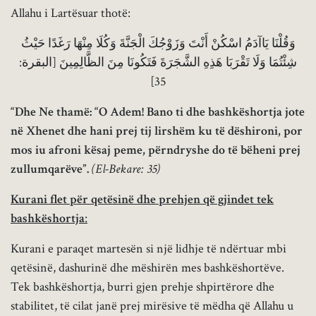
Allahu i Lartësuar thotë:
وَقُلْنَا يَاآدَمُ اسْكُنْ أَنْتَ وَزَوْجُكَ الْجَنَّةَ وَكُلَا مِنْهَا رَغَدًا حَيْثُ
شِئْتُمَا وَلَا تَقْرَبَا هَذِهِ الشَّجَرَةَ فَتَكُونَا مِنَ الظَّالِمِينَ [البقرة:
35]
“Dhe Ne thamë: “O Adem! Bano ti dhe bashkëshortja jote
në Xhenet dhe hani prej tij lirshëm ku të dëshironi, por
mos iu afroni kësaj peme, përndryshe do të bëheni prej
zullumqarëve”.
(El-Bekare: 35)
Kurani flet për qetësinë dhe prehjen që gjindet tek
bashkëshortja
:
Kurani e paraqet martesën si një lidhje të ndërtuar mbi
qetësinë, dashurinë dhe mëshirën mes bashkëshortëve.
Tek bashkëshortja, burri gjen prehje shpirtërore dhe
stabilitet, të cilat janë prej mirësive të mëdha që Allahu u