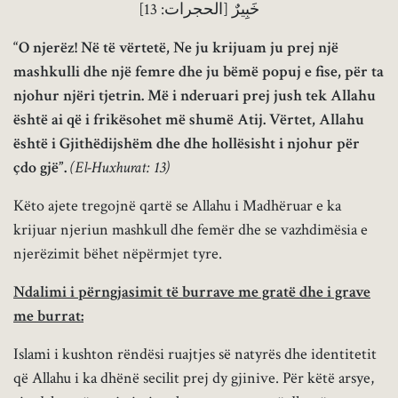
خَبِيرٌ [الحجرات: 13]
“O njerëz! Në të vërtetë, Ne ju krijuam ju prej një
mashkulli dhe një femre dhe ju bëmë popuj e fise, për ta
njohur njëri tjetrin. Më i nderuari prej jush tek Allahu
është ai që i frikësohet më shumë Atij. Vërtet, Allahu
është i Gjithëdijshëm dhe dhe hollësisht i njohur për
çdo gjë”.
(El-Huxhurat: 13)
Këto ajete tregojnë qartë se Allahu i Madhëruar e ka
krijuar njeriun mashkull dhe femër dhe se vazhdimësia e
njerëzimit bëhet nëpërmjet tyre.
Ndalimi i përngjasimit të burrave me gratë dhe i grave
me burrat:
Islami i kushton rëndësi ruajtjes së natyrës dhe identitetit
që Allahu i ka dhënë secilit prej dy gjinive. Për këtë arsye,