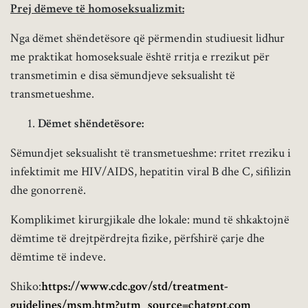
Prej dëmeve të homoseksualizmit:
Nga dëmet shëndetësore që përmendin studiuesit lidhur
me praktikat homoseksuale është rritja e rrezikut për
transmetimin e disa sëmundjeve seksualisht të
transmetueshme.
Dëmet shëndetësore:
Sëmundjet seksualisht të transmetueshme: rritet rreziku i
infektimit me HIV/AIDS, hepatitin viral B dhe C, sifilizin
dhe gonorrenë.
Komplikimet kirurgjikale dhe lokale: mund të shkaktojnë
dëmtime të drejtpërdrejta fizike, përfshirë çarje dhe
dëmtime të indeve.
Shiko:
https://www.cdc.gov/std/treatment-
guidelines/msm.htm?utm_source=chatgpt.com