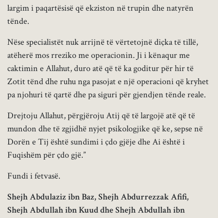
largim i paqartësisë që ekziston në trupin dhe natyrën
tënde.
Nëse specialistët nuk arrijnë të vërtetojnë diçka të tillë,
atëherë mos rreziko me operacionin. Ji i kënaqur me
caktimin e Allahut, duro atë që të ka goditur për hir të
Zotit tënd dhe ruhu nga pasojat e një operacioni që kryhet
pa njohuri të qartë dhe pa siguri për gjendjen tënde reale.
Drejtoju Allahut, përgjëroju Atij që të largojë atë që të
mundon dhe të zgjidhë nyjet psikologjike që ke, sepse në
Dorën e Tij është sundimi i çdo gjëje dhe Ai është i
Fuqishëm për çdo gjë.”
Fundi i fetvasë.
Shejh Abdulaziz ibn Baz, Shejh Abdurrezzak Afifi,
Shejh Abdullah ibn Kuud dhe Shejh Abdullah ibn