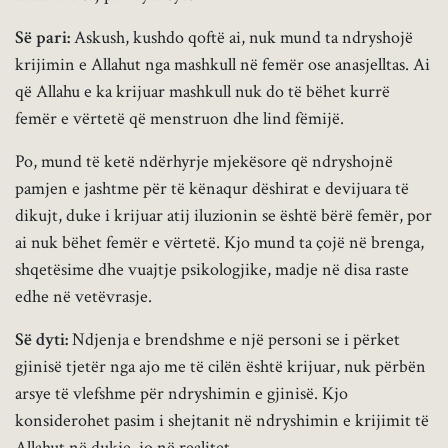
Së pari:
Askush, kushdo qoftë ai, nuk mund ta ndryshojë
krijimin e Allahut nga mashkull në femër ose anasjelltas. Ai
që Allahu e ka krijuar mashkull nuk do të bëhet kurrë
femër e vërtetë që menstruon dhe lind fëmijë.
Po, mund të ketë ndërhyrje mjekësore që ndryshojnë
pamjen e jashtme për të kënaqur dëshirat e devijuara të
dikujt, duke i krijuar atij iluzionin se është bërë femër, por
ai nuk bëhet femër e vërtetë. Kjo mund ta çojë në brenga,
shqetësime dhe vuajtje psikologjike, madje në disa raste
edhe në vetëvrasje.
Së dyti:
Ndjenja e brendshme e një personi se i përket
gjinisë tjetër nga ajo me të cilën është krijuar, nuk përbën
arsye të vlefshme për ndryshimin e gjinisë. Kjo
konsiderohet pasim i shejtanit në ndryshimin e krijimit të
Allahut në dukje, jo në realitet.