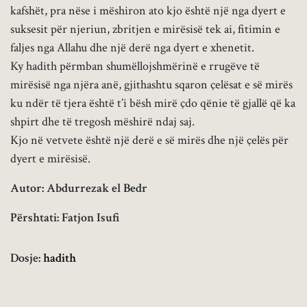
kafshët, pra nëse i mëshiron ato kjo është një nga dyert e
suksesit për njeriun, zbritjen e mirësisë tek ai, fitimin e
faljes nga Allahu dhe një derë nga dyert e xhenetit.
Ky hadith përmban shumëllojshmërinë e rrugëve të
mirësisë nga njëra anë, gjithashtu sqaron çelësat e së mirës
ku ndër të tjera është t’i bësh mirë çdo qënie të gjallë që ka
shpirt dhe të tregosh mëshirë ndaj saj.
Kjo në vetvete është një derë e së mirës dhe një çelës për
dyert e mirësisë.
Autor: Abdurrezak el Bedr
Përshtati: Fatjon Isufi
Dosje:
hadith