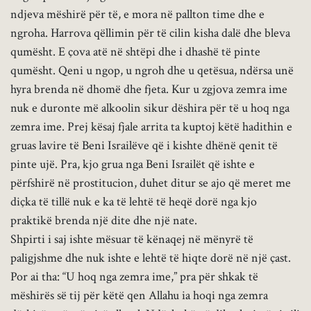
ndjeva mëshirë për të, e mora në pallton time dhe e
ngroha. Harrova qëllimin për të cilin kisha dalë dhe bleva
qumësht. E çova atë në shtëpi dhe i dhashë të pinte
qumësht. Qeni u ngop, u ngroh dhe u qetësua, ndërsa unë
hyra brenda në dhomë dhe fjeta. Kur u zgjova zemra ime
nuk e duronte më alkoolin sikur dëshira për të u hoq nga
zemra ime. Prej kësaj fjale arrita ta kuptoj këtë hadithin e
gruas lavire të Beni Israilëve që i kishte dhënë qenit të
pinte ujë. Pra, kjo grua nga Beni Israilët që ishte e
përfshirë në prostitucion, duhet ditur se ajo që meret me
diçka të tillë nuk e ka të lehtë të heqë dorë nga kjo
praktikë brenda një dite dhe një nate.
Shpirti i saj ishte mësuar të kënaqej në mënyrë të
paligjshme dhe nuk ishte e lehtë të hiqte dorë në një çast.
Por ai tha: “U hoq nga zemra ime,” pra për shkak të
mëshirës së tij për këtë qen Allahu ia hoqi nga zemra