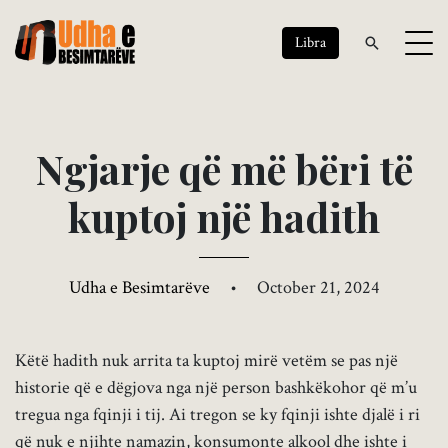
Libra
N
g
j
a
r
j
e
q
ë
m
ë
b
ë
r
i
t
ë
k
u
p
t
o
j
n
j
ë
h
a
d
i
t
h
Udha e Besimtarëve
•
October 21, 2024
Këtë hadith nuk arrita ta kuptoj mirë vetëm se pas një
historie që e dëgjova nga një person bashkëkohor që m’u
tregua nga fqinji i tij. Ai tregon se ky fqinji ishte djalë i ri
që nuk e njihte namazin, konsumonte alkool dhe ishte i