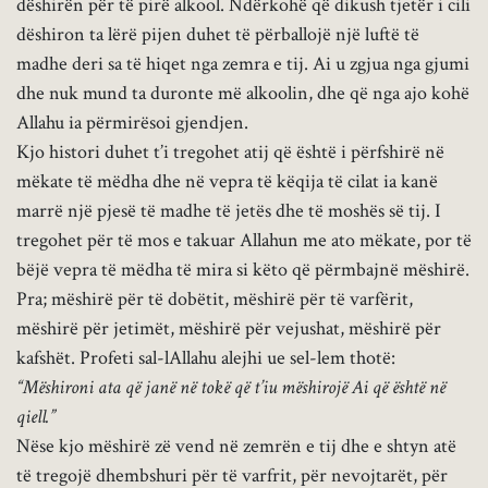
dëshirën për të pirë alkool. Ndërkohë që dikush tjetër i cili
dëshiron ta lërë pijen duhet të përballojë një luftë të
madhe deri sa të hiqet nga zemra e tij. Ai u zgjua nga gjumi
dhe nuk mund ta duronte më alkoolin, dhe që nga ajo kohë
Allahu ia përmirësoi gjendjen.
Kjo histori duhet t’i tregohet atij që është i përfshirë në
mëkate të mëdha dhe në vepra të këqija të cilat ia kanë
marrë një pjesë të madhe të jetës dhe të moshës së tij. I
tregohet për të mos e takuar Allahun me ato mëkate, por të
bëjë vepra të mëdha të mira si këto që përmbajnë mëshirë.
Pra; mëshirë për të dobëtit, mëshirë për të varfërit,
mëshirë për jetimët, mëshirë për vejushat, mëshirë për
kafshët. Profeti sal-lAllahu alejhi ue sel-lem thotë:
“Mëshironi ata që janë në tokë që t’iu mëshirojë Ai që është në
qiell.”
Nëse kjo mëshirë zë vend në zemrën e tij dhe e shtyn atë
të tregojë dhembshuri për të varfrit, për nevojtarët, për