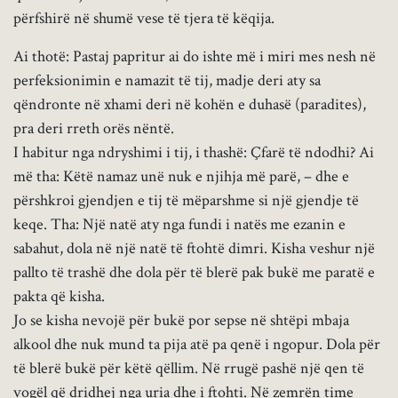
përfshirë në shumë vese të tjera të këqija.
Ai thotë: Pastaj papritur ai do ishte më i miri mes nesh në
perfeksionimin e namazit të tij, madje deri aty sa
qëndronte në xhami deri në kohën e duhasë (paradites),
pra deri rreth orës nëntë.
I habitur nga ndryshimi i tij, i thashë: Çfarë të ndodhi? Ai
më tha: Këtë namaz unë nuk e njihja më parë, – dhe e
përshkroi gjendjen e tij të mëparshme si një gjendje të
keqe. Tha: Një natë aty nga fundi i natës me ezanin e
sabahut, dola në një natë të ftohtë dimri. Kisha veshur një
pallto të trashë dhe dola për të blerë pak bukë me paratë e
pakta që kisha.
Jo se kisha nevojë për bukë por sepse në shtëpi mbaja
alkool dhe nuk mund ta pija atë pa qenë i ngopur. Dola për
të blerë bukë për këtë qëllim. Në rrugë pashë një qen të
vogël që dridhej nga uria dhe i ftohti. Në zemrën time