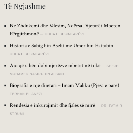
Të Ngjashme
Ne Zhdukemi dhe Vdesim, Ndërsa Dijetarët Mbeten
Përgjithmonë
UDHA E BESIMTARËVE
Historia e Sabig bin Aselit me Umer bin Hattabin
UDHA E BESIMTARËVE
Ajo që u bën dobi njerëzve mbetet në tokë
SHEJH
MUHAMED NASIRUDIN ALBANI
Biografia e një dijetari – Imam Maliku (Pjesa e parë)
FERHAN EL ANEZI
Rëndësia e inkurajimit dhe fjalës së mirë
DR. FATMIR
STRUMI