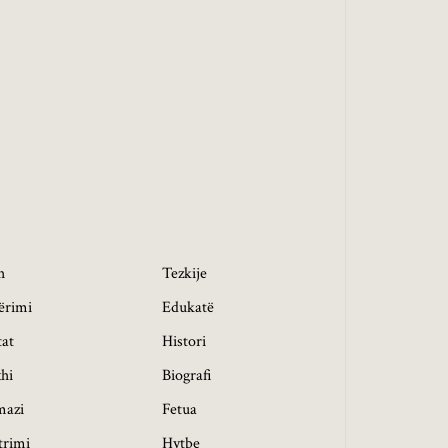
h
Tezkije
ërimi
Edukatë
tat
Histori
hi
Biografi
mazi
Fetua
trimi
Hytbe