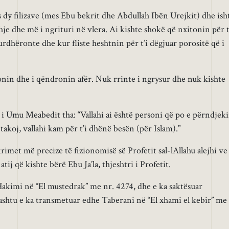
s dy filizave (mes Ebu bekrit dhe Abdullah Ibën Urejkit) dhe ish
ihje dhe më i ngrituri në vlera. Ai kishte shokë që nxitonin për t
 urdhëronte dhe kur fliste heshtnin për t’i dëgjuar porositë që i
onin dhe i qëndronin afër. Nuk rrinte i ngrysur dhe nuk kishte
rri i Umu Meabedit tha: “Vallahi ai është personi që po e përndjek
takoj, vallahi kam për t’i dhënë besën (për Islam).”
rimet më precize të fizionomisë së Profetit sal-lAllahu alejhi ve
atij që kishte bërë Ebu Ja’la, thjeshtri i Profetit.
kimi në “El mustedrak” me nr. 4274, dhe e ka saktësuar
ashtu e ka transmetuar edhe Taberani në “El xhami el kebir” me