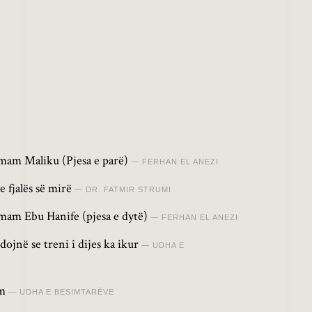
 Imam Maliku (Pjesa e parë)
FERHAN EL ANEZI
 fjalës së mirë
DR. FATMIR STRUMI
 Imam Ebu Hanife (pjesa e dytë)
FERHAN EL ANEZI
ojnë se treni i dijes ka ikur
UDHA E
im
UDHA E BESIMTARËVE