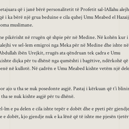
ajuara që i janë bërë personalitetit të Profetit sal-lAllahu alejh
që i ka bërë një grua beduine e cila quhej Umu Meabed el Hazaij
akoma muslimane.
dhe pikërisht në rrugën që shpie për në Medine. Në kohën kur i
hu alejhi ve sel-lem emigroi nga Meka për në Medine dhe ishte në
Abdullah ibën Urejkit, rrugës ata qëndruan tek çadra e Umu
ishte diçka për tu dhënë nga qumështi i bagëtive, ndërkohë që
kopenë në kullotë. Në çadrën e Umu Meabed kishte vetëm një del
 ajo u tha se nuk posedonte asgjë. Pastaj i kërkuan që t’i blini
 tha se nuk kishte asgjë për tu dhënë.
sel-lm e pa delen e cila ishte tepër e dobët dhe e pyeti për gjendj
ele e dobët, kjo gjendje nuk e ka lënë që të ishte me pjesën tjetër