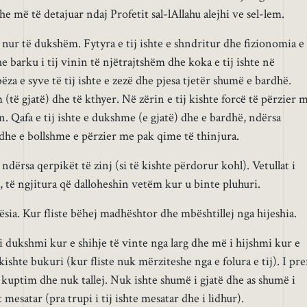
 më të detajuar ndaj Profetit sal-lAllahu alejhi ve sel-lem.
 nur të dukshëm. Fytyra e tij ishte e shndritur dhe fizionomia e
he barku i tij vinin të njëtrajtshëm dhe koka e tij ishte në
a e syve të tij ishte e zezë dhe pjesa tjetër shumë e bardhë.
(të gjatë) dhe të kthyer. Në zërin e tij kishte forcë të përzier 
in. Qafa e tij ishte e dukshme (e gjatë) dhe e bardhë, ndërsa
 dhe e bollshme e përzier me pak qime të thinjura.
ndërsa qerpikët të zinj (si të kishte përdorur kohl). Vetullat i
a, të ngjitura që dalloheshin vetëm kur u binte pluhuri.
sia. Kur fliste bëhej madhështor dhe mbështillej nga hijeshia.
i dukshmi kur e shihje të vinte nga larg dhe më i hijshmi kur e
j kishte bukuri (kur fliste nuk mërziteshe nga e folura e tij). I pre
pa kuptim dhe nuk tallej. Nuk ishte shumë i gjatë dhe as shumë i
 mesatar (pra trupi i tij ishte mesatar dhe i lidhur).