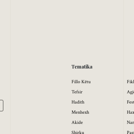
Tematika
Fillo Këtu
Fik
Tefsir
Agj
Hadith
Fes
Menhexh
Hax
Akide
Na
Shirku
Pas