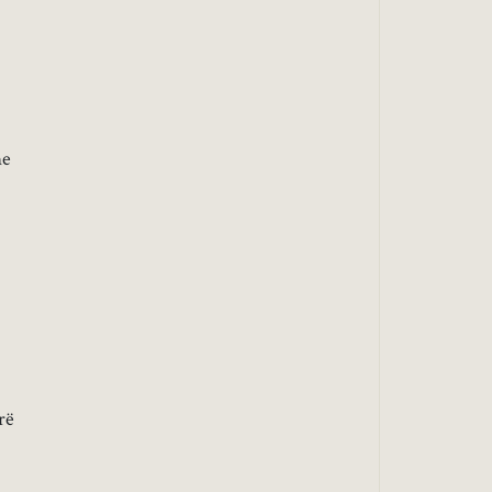
me
rë