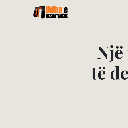
N
j
ë
t
ë
d