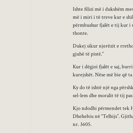
Ishte filizi më i dukshëm me
më i miri i të treve kur e sh
përmbushur fjalët e tij kur i
thonte.
Dukej sikur njerëzit e rreth
gjuhë të pistë.”
Kur i dëgjoi fjalët e saj, bu
kurejshët. Nëse më bie që ta 
Ky do të ishtë një nga përshk
sel-lem dhe moralit të tij pas 
Kjo ndodhi përmendet tek Ha
Dhehebiu në “Telhijs”. Gjith
nr. 3605.