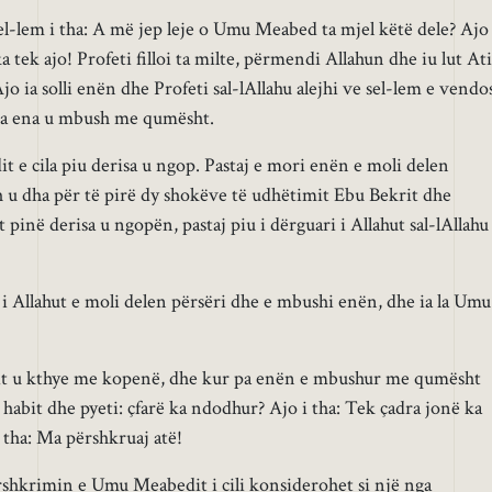
 sel-lem i tha: A më jep leje o Umu Meabed ta mjel këtë dele? Ajo 
a tek ajo! Profeti filloi ta milte, përmendi Allahun dhe iu lut Ati
 Ajo ia solli enën dhe Profeti sal-lAllahu alejhi ve sel-lem e vendo
isa ena u mbush me qumësht.
t e cila piu derisa u ngop. Pastaj e mori enën e moli delen
 u dha për të pirë dy shokëve të udhëtimit Ebu Bekrit dhe
 pinë derisa u ngopën, pastaj piu i dërguari i Allahut sal-lAllahu
i i Allahut e moli delen përsëri dhe e mbushi enën, dhe ia la Umu
t u kthye me kopenë, dhe kur pa enën e mbushur me qumësht
 habit dhe pyeti: çfarë ka ndodhur? Ajo i tha: Tek çadra jonë ka
i tha: Ma përshkruaj atë!
rshkrimin e Umu Meabedit i cili konsiderohet si një nga