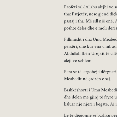
Profeti sal-lAllahu alejhi ve
tha: Patjetër, nëse gjend diçk
pastaj i tha: Më sill një enë.
poshtë deles dhe e moli der
Fillimisht i dha Umu Meabedi
përsëri, dhe kur ena u mbush
Abdullah Ibën Urejkit të cilët
aleji ve sel-lem.
Para se të largohej i dërguar
Meabedit në çadrën e saj.
Bashkëshorti i Umu Meabedi
dhe delen me gjinj të fryrë u
kaluar një njeri i begatë. Ai 
Le të dëgjojmë së bashku pë