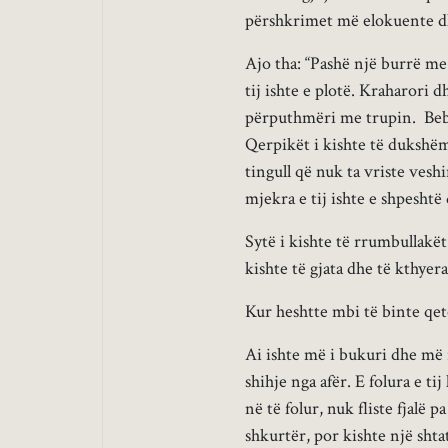
përshkrimet më elokuente dhe
Ajo tha: “Pashë një burrë me
tij ishte e plotë. Kraharori d
përputhmëri me trupin. Bebëz
Qerpikët i kishte të dukshëm 
tingull që nuk ta vriste vesh
mjekra e tij ishte e shpeshtë
Sytë i kishte të rrumbullakët 
kishte të gjata dhe të kthyer
Kur heshtte mbi të binte qetë
Ai ishte më i bukuri dhe më 
shihje nga afër. E folura e ti
në të folur, nuk fliste fjalë 
shkurtër, por kishte një shtat