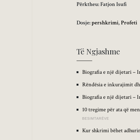
Përktheu: Fatjon Isufi
Dosje:
pershkrimi
,
Profeti
Të Ngjashme
Biografia e një dijetari –
Rëndësia e inkurajimit dhe
Biografia e një dijetari –
10 tregime për ata që mend
BESIMTARËVE
Kur shkrimi bëhet adhur