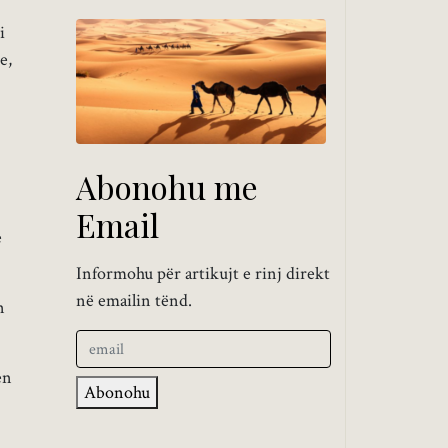
i
e,
Abonohu me
Email
e
Informohu për artikujt e rinj direkt
në emailin tënd.
n
en
Abonohu