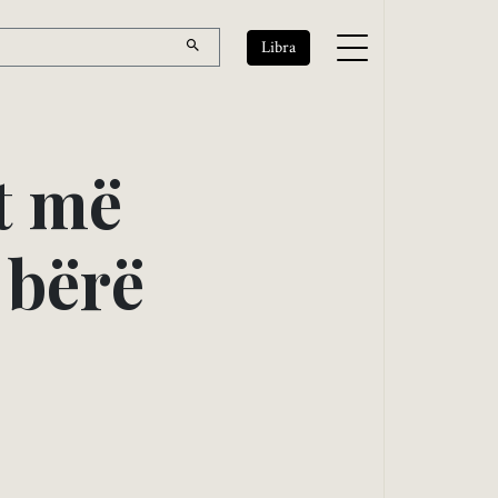
Libra
t
m
ë
b
ë
r
ë