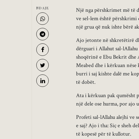
NDAJE
Një nga përshkrimet më të det
ve sel-lem është përshkrimi 
një grua që nuk ishte bërë 
Ajo jetonte në shkretëtirë 
dërguari i Allahut sal-lAlla
shoqërinë e Ebu Bekrit dhe 
Meabed dhe i kërkuan nëse k
burri i saj kishte dalë me 
të dobët.
Ata i kërkuan pak qumësht por
një dele ose hurma, por ajo u
Profeti sal-lAllahu alejhi ve 
e saj? Ajo i tha: Siç e sheh d
të kopesë për të kullotur.