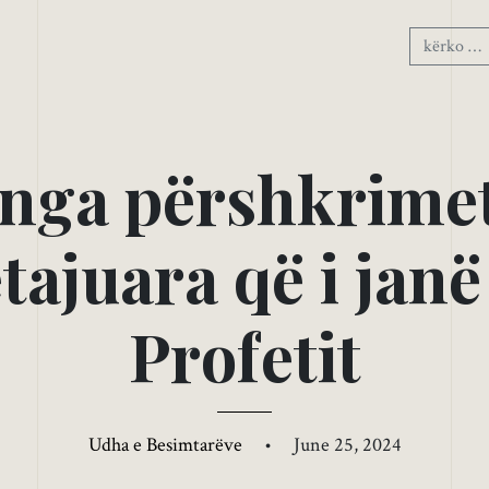
n
g
a
p
ë
r
s
h
k
r
i
m
e
e
t
a
j
u
a
r
a
q
ë
i
j
a
n
ë
P
r
o
f
e
t
i
t
Udha e Besimtarëve
•
June 25, 2024