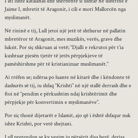
I ati ishte katalanas dhe shërbente si ushtar në ushtrinë e
Jaime I, mbretit të Aragonit, i cili e mori Mallorcën nga
myslimanët.
Në rininë e tij, Lull jetoi një jetë të shthurur në pallatin
mbretëror të Aragonit, mes muzikës, verës, grave dhe
luksit. Por siç shkruan ai vetë; “Djalli e rekrutoi për t’ia
kushtuar pjesën tjetër të jetës përpjekjeve të
pamëshirshme për të kristianizuar muslimanët.”
Ai rrëfen se; ndërsa po luante në kitarë dhe i këndonte të
dashurës së tij, iu shfaq “Krishti” në një stallë derrash dhe e
ftoi në “pendim e përkushtim ndaj krishtërimit dhe
përpjekje për konvertimin e myslimanëve”.
Por siç thonë dijetarët e Islamit, ajo që i është shfaqur nuk
ishte Krishti, por vetë shejtani.
Lull pretendon se ky vegim iu përsërit disa herë, derisa