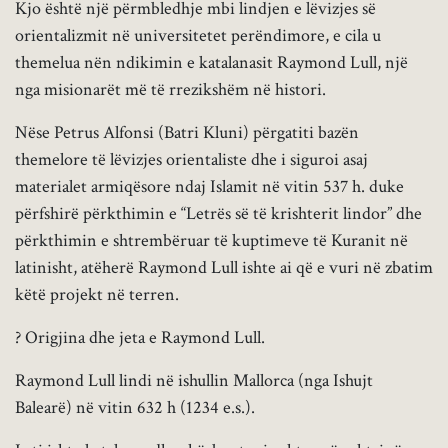
Kjo është një përmbledhje mbi lindjen e lëvizjes së
orientalizmit në universitetet perëndimore, e cila u
themelua nën ndikimin e katalanasit Raymond Lull, një
nga misionarët më të rrezikshëm në histori.
Nëse Petrus Alfonsi (Batri Kluni) përgatiti bazën
themelore të lëvizjes orientaliste dhe i siguroi asaj
materialet armiqësore ndaj Islamit në vitin 537 h. duke
përfshirë përkthimin e “Letrës së të krishterit lindor” dhe
përkthimin e shtrembëruar të kuptimeve të Kuranit në
latinisht, atëherë Raymond Lull ishte ai që e vuri në zbatim
këtë projekt në terren.
? Origjina dhe jeta e Raymond Lull.
Raymond Lull lindi në ishullin Mallorca (nga Ishujt
Balearë) në vitin 632 h (1234 e.s.).