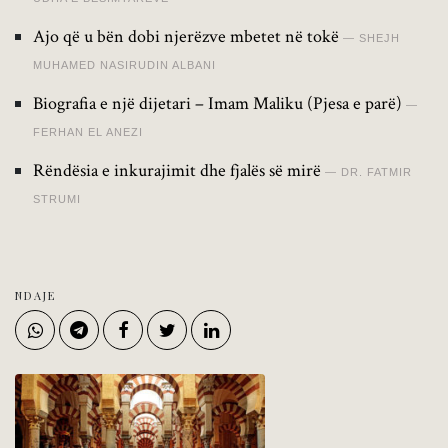
Ajo që u bën dobi njerëzve mbetet në tokë
SHEJH
MUHAMED NASIRUDIN ALBANI
Biografia e një dijetari – Imam Maliku (Pjesa e parë)
FERHAN EL ANEZI
Rëndësia e inkurajimit dhe fjalës së mirë
DR. FATMIR
STRUMI
NDAJE