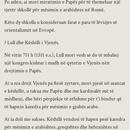
Po ashtu, ai mori miratimin e Papës për të themeluar një
tjetër shkollë për mësimin e arabishtes në Romë.
Këto dy shkolla u konsideruan farat e para të lëvizjes së
orientalizmit në Evropë.
? Lull dhe Këshilli i Vjenës.
Në vitin 711 h (1311 e.s.), Lull mori vesh se do të mbahej
një kongres kishtar i madh në qytetin e Vjenës nën
drejtimin e Papës.
Ai u nis drejt Vjenës pa ftesë zyrtare, mori pjesë në seancat
e këshillit, u takua me Papën dhe me kardinalët më të
mëdhenj, dhe bëri përpjekje të ethshme për t’i bindur që
të hapnin katedra për mësimin e gjuhës arabe.
Ai ia doli me sukses. Këshilli vendosi të hapen pesë katedra
për mësimin e arabishtes, greqishtes dhe hebraishtes në