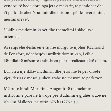
vendosi të heqë dorë nga jeta e mëkatit, të pendohet dhe
t’i përkushtohet “studimit dhe misionit për konvertimin e
muslimanëve”.
? Lidhja me dominikanët dhe themelimi i shkollave
orientale.
Ai i shprehu dëshirën e tij një murgu të njohur Raymond
de Penafort, udhëheqës i urdhrit dominikan, i cili e
këshilloi të mësonte arabishten për ta realizuar këtë qëllim.
Lull bleu një skllav mysliman dhe jetoi me të për dhjetë
vjet, derisa e mësoi gjuhën arabe në mënyrë të përkryer.
Më pas e bindi Mbretin e Aragonit të themelonte
institutin e parë në Evropë për studimin e gjuhës arabe në
ishullin Mallorca, në vitin 675 h (1276 e.s.).