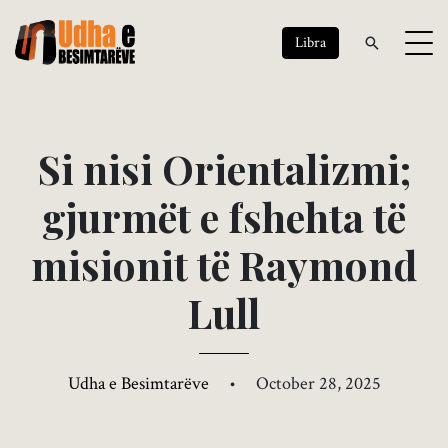
Libra
S
i
n
i
s
i
O
r
i
e
n
t
a
l
i
z
m
i
;
g
j
u
r
m
ë
t
e
f
s
h
e
h
t
a
t
ë
m
i
s
i
o
n
i
t
t
ë
R
a
y
m
o
n
d
L
u
l
l
Udha e Besimtarëve
•
October 28, 2025