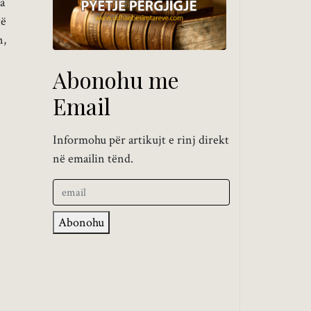
a
të
n,
Abonohu me
Email
Informohu për artikujt e rinj direkt
në emailin tënd.
Abonohu