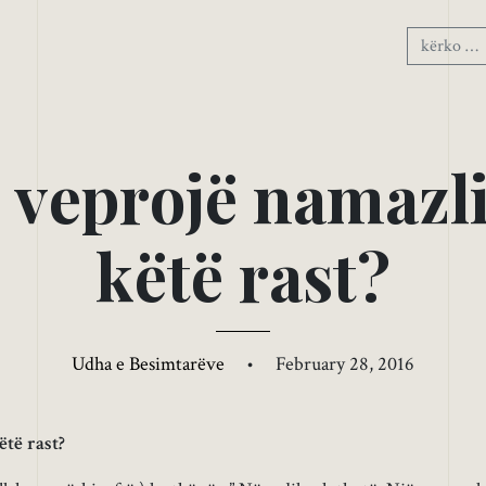
v
e
p
r
o
j
ë
n
a
m
a
z
l
k
ë
t
ë
r
a
s
t
?
Udha e Besimtarëve
•
February 28, 2016
ëtë rast?