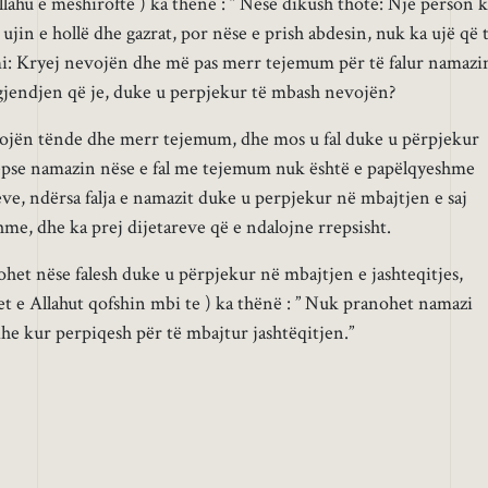
lahu e mëshiroftë ) ka thënë : ” Nëse dikush thotë: Një person k
ujin e hollë dhe gazrat, por nëse e prish abdesin, nuk ka ujë që 
i: Kryej nevojën dhe më pas merr tejemum për të falur namazi
gjendjen që je, duke u perpjekur të mbash nevojën?
vojën tënde dhe merr tejemum, dhe mos u fal duke u përpjekur
 sepse namazin nëse e fal me tejemum nuk është e papëlqyeshme
eve, ndërsa falja e namazit duke u perpjekur në mbajtjen e saj
hme, dhe ka prej dijetareve që e ndalojne rrepsisht.
et nëse falesh duke u përpjekur në mbajtjen e jashteqitjes,
et e Allahut qofshin mbi te ) ka thënë : ” Nuk pranohet namazi
dhe kur perpiqesh për të mbajtur jashtëqitjen.”