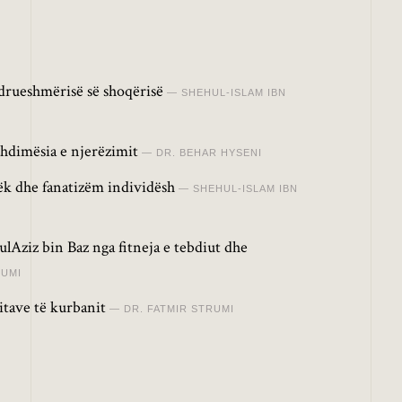
drueshmërisë së shoqërisë
SHEHUL-ISLAM IBN
hdimësia e njerëzimit
DR. BEHAR HYSENI
lëk dhe fanatizëm individësh
SHEHUL-ISLAM IBN
lAziz bin Baz nga fitneja e tebdiut dhe
RUMI
itave të kurbanit
DR. FATMIR STRUMI