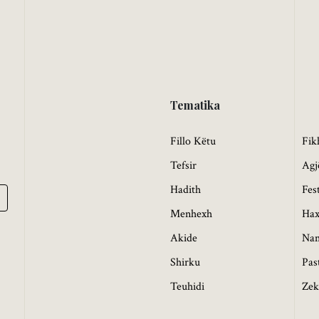
Tematika
Fillo Këtu
Fik
Tefsir
Agj
Hadith
Fes
Menhexh
Hax
Akide
Na
Shirku
Pas
Teuhidi
Zek