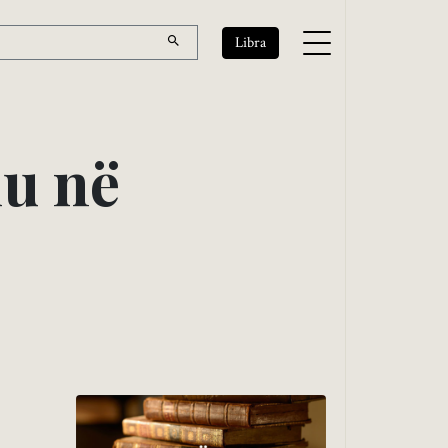
Libra
i
u
n
ë