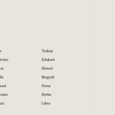
h
Tezkije
ërimi
Edukatë
tat
Histori
hi
Biografi
mazi
Fetua
trimi
Hytbe
ati
Libra