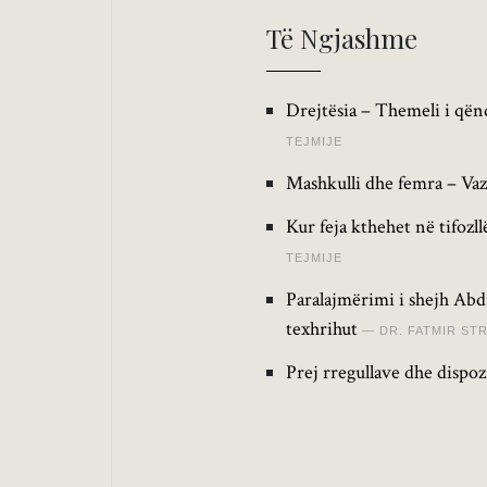
Të Ngjashme
Drejtësia – Themeli i qën
TEJMIJE
Mashkulli dhe femra – Vaz
Kur feja kthehet në tifozl
TEJMIJE
Paralajmërimi i shejh Abdu
texhrihut
DR. FATMIR ST
Prej rregullave dhe dispoz