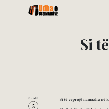
S
i
t
ë
NDAJE
Si të veprojë namazliu në k