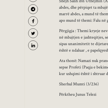
Shejh Salih ibn Uthejmin (Al
abdes, dhe përpiqet ta mbajë 
marrë abdes, a mund të them
apo mund të themi: Falu në 
Përgjigja : Themi kryeje ne
në mbajtjen e jashteqitjes,
sipas unanimitetit te dijetar
është e ndaluar , e papelqyes
Ata thonë: Namazi nuk pranoh
sepse Profeti (Paqja e bekim
kur ushqimi është i shtruar 
Sherhul Mumti (3/236)
Përktheu Junus Telezi