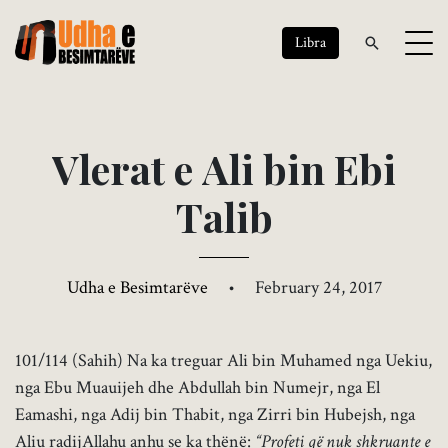
Libra
V
l
e
r
a
t
e
A
l
i
b
i
n
E
b
i
T
a
l
i
b
Udha e Besimtarëve
•
February 24, 2017
101/114 (Sahih) Na ka treguar Ali bin Muhamed nga Uekiu,
nga Ebu Muauijeh dhe Abdullah bin Numejr, nga El
Eamashi, nga Adij bin Thabit, nga Zirri bin Hubejsh, nga
Aliu radijAllahu anhu se ka thënë:
“Profeti që nuk shkruante e