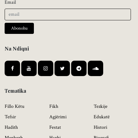
Email
Abonohu
Na Ndiqni
Tematika
Fillo Këtu
Fikh
Tezkije
Tefsir
Agjërimi
Edukatë
Hadith
Festat
Histori
Menhexh
Haxhi
Biografi