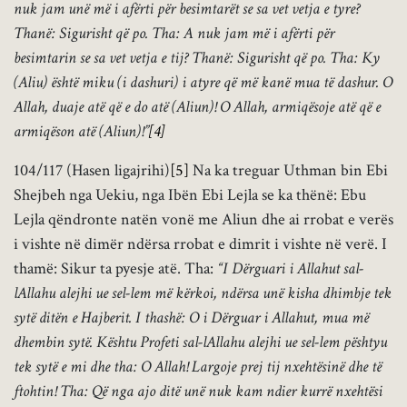
nuk jam unë më i afërti për besimtarët se sa vet vetja e tyre?
Thanë: Sigurisht që po. Tha: A nuk jam më i afërti për
besimtarin se sa vet vetja e tij? Thanë: Sigurisht që po. Tha: Ky
(Aliu) është miku (i dashuri) i atyre që më kanë mua të dashur. O
Allah, duaje atë që e do atë (Aliun)! O Allah, armiqësoje atë që e
armiqëson atë (Aliun)!”
[4]
104/117 (Hasen ligajrihi)
[5]
Na ka treguar Uthman bin Ebi
Shejbeh nga Uekiu, nga Ibën Ebi Lejla se ka thënë: Ebu
Lejla qëndronte natën vonë me Aliun dhe ai rrobat e verës
i vishte në dimër ndërsa rrobat e dimrit i vishte në verë. I
thamë: Sikur ta pyesje atë. Tha:
“I Dërguari i Allahut sal-
lAllahu alejhi ue sel-lem më kërkoi, ndërsa unë kisha dhimbje tek
sytë ditën e Hajberit. I thashë: O i Dërguar i Allahut, mua më
dhembin sytë. Kështu Profeti sal-lAllahu alejhi ue sel-lem pështyu
tek sytë e mi dhe tha: O Allah! Largoje prej tij nxehtësinë dhe të
ftohtin! Tha: Që nga ajo ditë unë nuk kam ndier kurrë nxehtësi