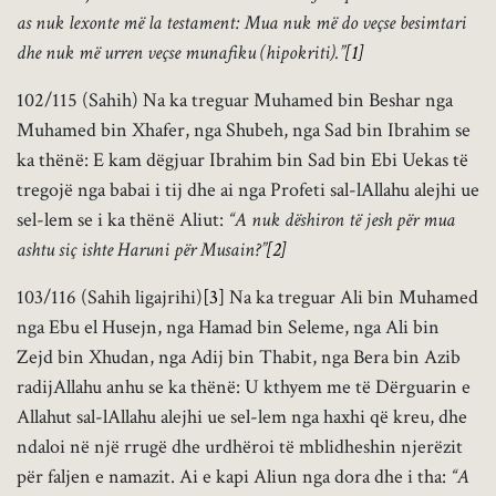
as nuk lexonte më la testament: Mua nuk më do veçse besimtari
dhe nuk më urren veçse munafiku (hipokriti).”
[1]
102/115 (Sahih) Na ka treguar Muhamed bin Beshar nga
Muhamed bin Xhafer, nga Shubeh, nga Sad bin Ibrahim se
ka thënë: E kam dëgjuar Ibrahim bin Sad bin Ebi Uekas të
tregojë nga babai i tij dhe ai nga Profeti sal-lAllahu alejhi ue
sel-lem se i ka thënë Aliut:
“A nuk dëshiron të jesh për mua
ashtu siç ishte Haruni për Musain?”
[2]
103/116 (Sahih ligajrihi)
[3]
Na ka treguar Ali bin Muhamed
nga Ebu el Husejn, nga Hamad bin Seleme, nga Ali bin
Zejd bin Xhudan, nga Adij bin Thabit, nga Bera bin Azib
radijAllahu anhu se ka thënë: U kthyem me të Dërguarin e
Allahut sal-lAllahu alejhi ue sel-lem nga haxhi që kreu, dhe
ndaloi në një rrugë dhe urdhëroi të mblidheshin njerëzit
për faljen e namazit. Ai e kapi Aliun nga dora dhe i tha:
“A