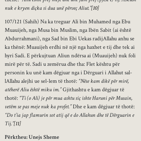
nuk e kryen diçka si dua unë përveç Aliut.”
[10]
107/121 (Sahih) Na ka treguar Ali bin Muhamed nga Ebu
Muauijeh, nga Musa bin Muslim, nga Ibën Sabit (ai është
Abdurrahmani), nga Sad bin Ebi Uekas radijAllahu anhu se
ka thënë: Muauijeh erdhi në një nga haxhet e tij dhe tek ai
hyri Sadi. E përkujtuan Aliun ndërsa ai (Muauijeh) nuk foli
mirë për të. Sadi u zemërua dhe tha: Flet kështu për
personin ku unë kam dëgjuar nga i Dërguari i Allahut sal-
lAllahu alejhi ue sel-lem të thotë:
“Nëse kam dikë për mirë,
atëherë Aliu është miku im.”
Gjithashtu e kam dëgjuar të
thotë:
“Ti (o Ali) je për mua ashtu siç ishte Haruni për Musain,
vetëm se pas meje nuk ka profet.”
Dhe e kam dëgjuar të thotë:
“Do t’ia jap flamurin sot atij që e do Allahun dhe të Dërguarin e
Tij.”
[11]
Përktheu: Unejs Sheme