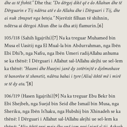
dhe as të ftohtë.”
Dhe tha:
“Do dërgoj dikë që e do Allahun dhe të
Dërguarin e Tij ndërsa atë e do Allahu dhe i Dërguari i Tij, dhe
ai nuk zbrapset nga beteja.”
Njerëzit filluan të shihnin,
ndërsa ai dërgoi Aliun dhe ia dha atij flamurin.
[6]
105/118 (Sahih ligajrihi)
[7]
Na ka treguar Muhamed bin
Musa el Uasitij nga El Mual-la bin Abdurrahman, nga Ibën
Ebi Dhi’b, nga Nafiu, nga Ibën Umeri radijAllahu anhuma
se ka thënë: I Dërguari i Allahut sal-lAllahu alejhi ue sel-lem
ka thënë:
“Haseni dhe Husejni janë dy zotërinjtë e djelmoshave
të banorëve të xhenetit, ndërsa babai i tyre (Aliu) është më i mirë
se të dy ata.”
[8]
106/119 (Hasen ligajrihi)
[9]
Na ka treguar Ebu Bekr bin
Ebi Shejbeh, nga Suejd bin Seid dhe Ismail bin Musa, nga
Sheriku, nga Ibën Is’haku, nga Hubshij bin Xhinadeh se ka
thënë: I Dërguari i Allahut sal-lAllahu alejhi ue sel-lem ka
thënë:
“Aliu është prej meje dhe unë jam prej (pjesë e) tij. Askush