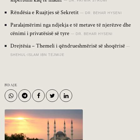
DR. FATMIR STRUMI
Rëndësia e Ruajtjes së Sekretit
DR. BEHAR HYSENI
Paralajmërimi nga ndjekja e të metave të njerëzve dhe
cënimi i privatësisë së tyre
DR. BEHAR HYSENI
Drejtësia – Themeli i qëndrueshmërisë së shoqërisë
SHEHUL-ISLAM IBN TEJMIJE
NDAJE