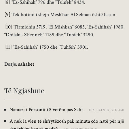
[8]
“Es-Sahihah” 796 dhe “Tuhfeh” 8434.
[9]
Tek botimi i shejh Mesh’hur Al Selman është hasen.
[10]
Tirmidhiu 3719, “El Mishkah” 6083, “Es-Sahihah” 1980,
“Dhilalul-Xhenneh” 1189 dhe “Tuhfeh” 3290.
[11]
“Es-Sahihah” 1750 dhe “Tuhfeh” 3901.
Dosje:
sahabet
Të Ngjashme
Namazi i Personit të Vetëm pas Safit
DR. FATMIR STRUMI
A nuk ia vlen të shfrytëzosh pak minuta çdo natë për një
shpërblim kaq të madh?