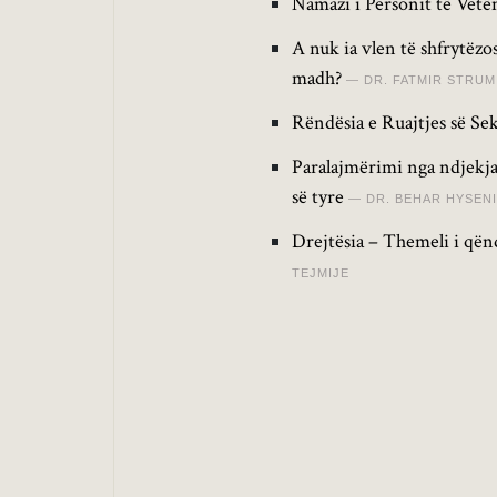
Namazi i Personit të Vetëm
A nuk ia vlen të shfrytëz
madh?
DR. FATMIR STRUM
Rëndësia e Ruajtjes së Sek
Paralajmërimi nga ndjekja
së tyre
DR. BEHAR HYSENI
Drejtësia – Themeli i qën
TEJMIJE