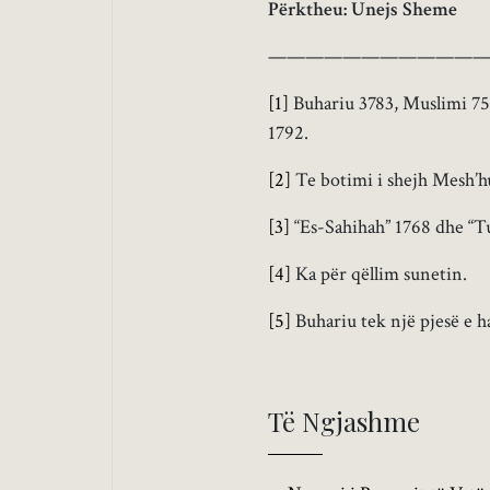
Përktheu: Unejs Sheme
———————————
[1]
Buhariu 3783, Muslimi 75,
1792.
[2]
Te botimi i shejh Mesh’hu
[3]
“Es-Sahihah” 1768 dhe “T
[4]
Ka për qëllim sunetin.
[5]
Buhariu tek një pjesë e h
Të Ngjashme