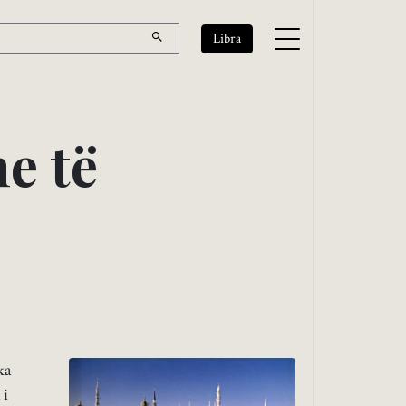
Libra
h
e
t
ë
ka
 i