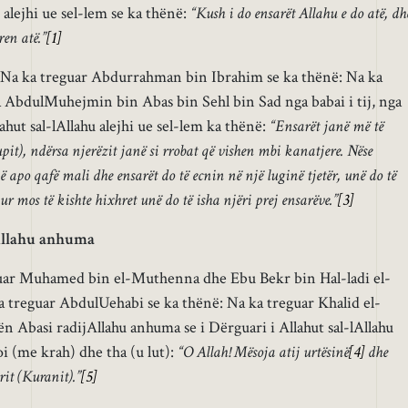
 alejhi ue sel-lem se ka thënë:
“Kush i do ensarët Allahu e do atë, dh
ren atë.”
[1]
Na ka treguar Abdurrahman bin Ibrahim se ka thënë: Na ka
 AbdulMuhejmin bin Abas bin Sehl bin Sad nga babai i tij, nga
llahut sal-lAllahu alejhi ue sel-lem ka thënë:
“Ensarët janë më të
upit), ndërsa njerëzit janë si rrobat që vishen mbi kanatjere. Nëse
ë apo qafë mali dhe ensarët do të ecnin në një luginë tjetër, unë do të
ur mos të kishte hixhret unë do të isha njëri prej ensarëve.”
[3]
jAllahu anhuma
guar Muhamed bin el-Muthenna dhe Ebu Bekr bin Hal-ladi el-
ka treguar AbdulUehabi se ka thënë: Na ka treguar Khalid el-
n Abasi radijAllahu anhuma se i Dërguari i Allahut sal-lAllahu
i (me krah) dhe tha (u lut):
“O Allah! Mësoja atij urtësinë
[4]
dhe
it (Kuranit).”
[5]