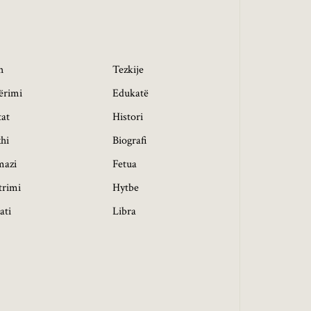
h
Tezkije
ërimi
Edukatë
tat
Histori
hi
Biografi
mazi
Fetua
trimi
Hytbe
ati
Libra