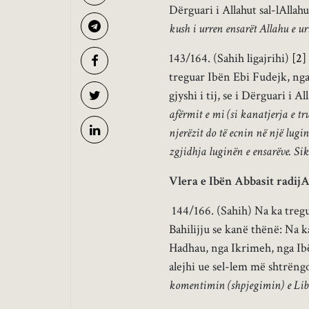
Dërguari i Allahut sal-lAllahu
kush i urren ensarët Allahu e ur
143/164. (Sahih ligajrihi)
[2]
treguar Ibën Ebi Fudejk, nga
gjyshi i tij, se i Dërguari i A
afërmit e mi (si kanatjerja e tr
njerëzit do të ecnin në një lugin
zgjidhja luginën e ensarëve. Sik
Vlera e Ibën Abbasit radi
144/166. (Sahih) Na ka tre
Bahilijju se kanë thënë: Na 
Hadhau, nga Ikrimeh, nga Ibë
alejhi ue sel-lem më shtrëngo
komentimin (shpjegimin) e Libr