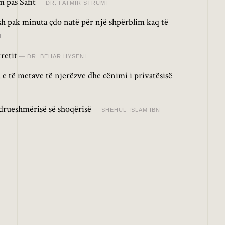
 pas Safit
DR. FATMIR STRUMI
osh pak minuta çdo natë për një shpërblim kaq të
I
retit
DR. BEHAR HYSENI
 e të metave të njerëzve dhe cënimi i privatësisë
drueshmërisë së shoqërisë
SHEHUL-ISLAM IBN