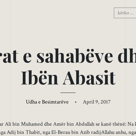
r
a
t
e
s
a
h
a
b
ë
v
e
d
I
b
ë
n
A
b
a
s
i
t
Udha e Besimtarëve
•
April 9, 2017
uar Ali bin Muhamed dhe Amër bin Abdullah se kanë thënë: Na 
ga Adij bin Thabit, nga El-Berau bin Azib radijAllahu anhu, nga