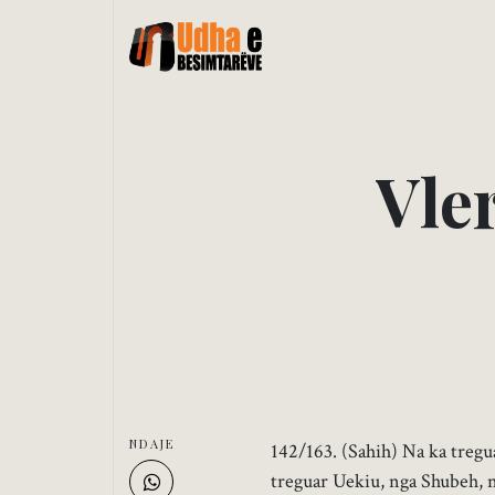
V
l
e
NDAJE
142/163. (Sahih) Na ka treg
treguar Uekiu, nga Shubeh, n