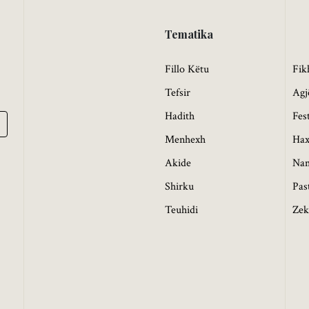
Tematika
Fillo Këtu
Fik
Tefsir
Agj
Hadith
Fes
Menhexh
Hax
Akide
Na
Shirku
Pas
Teuhidi
Zek