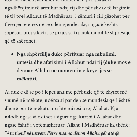
ngadhënjimit të armikut ndaj tij dhe për shkak të largimit
të tij prej Allahut të Madhëruar. I sëmuri i cili gëzohet për
thyerjen e enës në të cilën gjendet ilaçi ngaqë kështu
shpëton prej sikletit të pirjes së tij, nuk mund të shpresojë
që të shërohet.
Nga shpërfillja duke përfituar nga mbulimi,
urtësia dhe afatizimi i Allahut ndaj tij (duke mos e
dënuar Allahu në momentin e kryerjes së
mëkatit).
Ai nuk e di se po i jepet afat me përbuzje që të zhytet më
shumë në mëkate, ndërsa ai pandeh se mundësia që i është
dhënë për të mëkatuar është mirësi prej Allahut. Kjo
ndodh ngase ai ndihet i sigurt nga kurthi i Allahut dhe
ngase është i vetëmashtruar. Allahu i Madhëruar ka thënë:
‘’Ata thonë në vetvete: Përse nuk na dënon Allahu për atë që