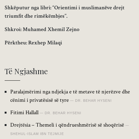
Shkëputur nga libri: “Orientimi i muslimanëve drejt
triumfit dhe rimëkëmbjes’’.
Shkroi: Muhamed Xhemil Zejno
Përktheu: Rexhep Milaqi
Të Ngjashme
Paralajmërimi nga ndjekja e të metave të njerëzve dhe
cënimi i privatësisë së tyre
DR. BEHAR HYSENI
Fitimi Hallall
DR. BEHAR HYSENI
Drejtësia – Themeli i qëndrueshmërisë së shoqërisë
SHEHUL-ISLAM IBN TEJMIJE