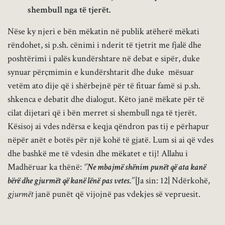
shembull nga të tjerët.
Nëse ky njeri e bën mëkatin në publik atëherë mëkati
rëndohet, si p.sh. cënimi i nderit të tjetrit me fjalë dhe
poshtërimi i palës kundërshtare në debat e sipër, duke
synuar përçmimin e kundërshtarit dhe duke mësuar
vetëm ato dije që i shërbejnë për të fituar famë si p.sh.
shkenca e debatit dhe dialogut. Këto janë mëkate për të
cilat dijetari që i bën merret si shembull nga të tjerët.
Kësisoj ai vdes ndërsa e keqja qëndron pas tij e përhapur
nëpër anët e botës për një kohë të gjatë. Lum si ai që vdes
dhe bashkë me të vdesin dhe mëkatet e tij! Allahu i
Madhëruar ka thënë:
‘’Ne mbajmë shënim punët që ata kanë
bërë dhe gjurmët që kanë lënë pas vetes.’’
|
Ja sin: 12
|
Ndërkohë,
gjurmët
janë punët që vijojnë pas vdekjes së vepruesit.