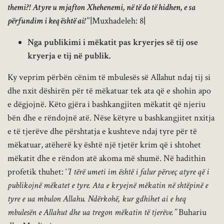
themi?! Atyre u mjafton Xhehenemi, në të do të hidhen, e sa
përfundim i keq është ai!’’
|
Muxhadeleh: 8
|
Nga publikimi i mëkatit pas kryerjes së tij ose
kryerja e tij në publik.
Ky veprim përbën cënim të mbulesës së Allahut ndaj tij si
dhe nxit dëshirën për të mëkatuar tek ata që e shohin apo
e dëgjojnë. Këto gjëra i bashkangjiten mëkatit që njeriu
bën dhe e rëndojnë atë. Nëse këtyre u bashkangjitet nxitja
e të tjerëve dhe përshtatja e kushteve ndaj tyre për të
mëkatuar, atëherë ky është një tjetër krim që i shtohet
mëkatit dhe e rëndon atë akoma më shumë. Në hadithin
profetik thuhet: ‘
’I tërë umeti im është i falur përveç atyre që i
publikojnë mëkatet e tyre. Ata e kryejnë mëkatin në shtëpinë e
tyre e ua mbulon Allahu. Ndërkohë, kur gdhihet ai e heq
mbulesën e Allahut dhe ua tregon mëkatin të tjerëve.’’
Buhariu