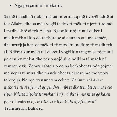
Nga përçmimi i mëkatit.
Sa më i madh t’i duket mëkati njeriut aq më i vogël është ai
tek Allahu, dhe sa më i vogël t’i duket mëkati njeriut aq më
i madh është ai tek Allahu. Ngase kur njeriut i duket i
madh mëkati kjo do të thotë se ai e urren atë me zemër,
dhe urrejtja bën që mëkati të mos lërë ndikim të madh tek
ai. Ndërsa kur mëkati i duket i vogël kjo tregon se njeriut i
pëlqen ky mëkat dhe për pasojë ai lë ndikim të madh në
zemrën e tij. Zemra është ajo që na kërkohet ta ndriçojmë
me vepra të mira dhe na ndalohet ta errësojmë me vepra
të këqija. Në një transmetim ceket:
‘’Besimtarit i duket
mëkati i tij si një mal që qëndron mbi të dhe trembet se mos i bie
sipër. Ndërsa hipokritit mëkati i tij i duket si një mizë që kalon
pranë hundës së tij, të cilën ai e tremb dhe ajo fluturon!’
’
Transmeton Buhariu.