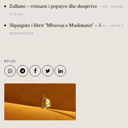
Zullumi – rrënuesi i popujve dhe shoqërive
DR. FATMIR
STRUMI
Shpjegimi i librit “Mburoja e Muslimanit” – 5 –
UDHA E
BESIMTARËVE
NDAJE