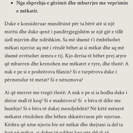
Nga shprehja e gëzimit dhe mburrjes me veprimin
e mëkatit.
Duke e konsideruar mundësinë për ta bërë atë si një
mirësi dhe duke qenë i pandërgjegjshëm se një gjë e tillë
sjell mjerim dhe ndëshkim. Sa më shumë t’i ëmbëlsohet
mëkati njeriut aq më i rëndë bëhet ai si mëkat dhe aq më
shumë errësohet zemra e tij. Kjo derisa të bëhet prej atyre
që mburren dhe krenohen me mëkatet e tyre, dhe thotë: A
nuk e pe si e poshtërova filanin? Si e turpërova duke i
përmendur të metat? Si e nënçmova?
Ai që merret me tregti thotë: A nuk e pe si ia hodha duke i
shitur mall të keq? Si e mashtrova? Si e bëra të dilte me
humbje? Si e bëra të dukej mendjelehtë? Në këtë mënyrë
mëkatet rëndohen dhe bëhen shkatërruese për njeriun.
Kështu që nëse njeriu bie në mëkat dhe shejtani ia del ta
fusë në mëkat, ai duhet të ndihet keq për shkak të