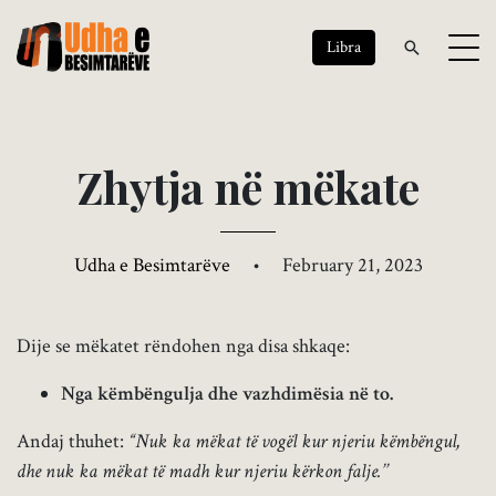
Libra
Z
h
y
t
j
a
n
ë
m
ë
k
a
t
e
Udha e Besimtarëve
•
February 21, 2023
Dije se mëkatet rëndohen nga disa shkaqe:
Nga këmbëngulja dhe vazhdimësia në to.
Andaj thuhet:
“Nuk ka mëkat të vogël kur njeriu këmbëngul,
dhe nuk ka mëkat të madh kur njeriu kërkon falje.’’