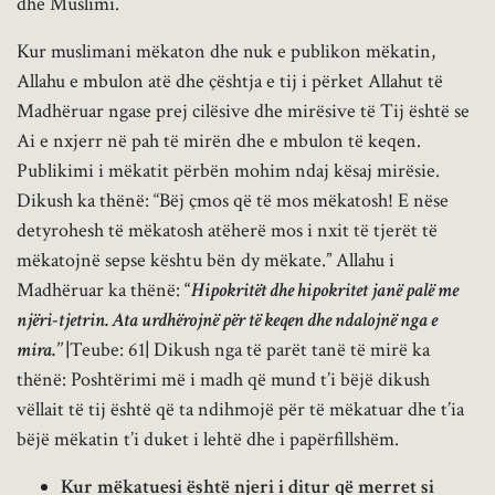
dhe Muslimi.
Kur muslimani mëkaton dhe nuk e publikon mëkatin,
Allahu e mbulon atë dhe çështja e tij i përket Allahut të
Madhëruar ngase prej cilësive dhe mirësive të Tij është se
Ai e nxjerr në pah të mirën dhe e mbulon të keqen.
Publikimi i mëkatit përbën mohim ndaj kësaj mirësie.
Dikush ka thënë: “Bëj çmos që të mos mëkatosh! E nëse
detyrohesh të mëkatosh atëherë mos i nxit të tjerët të
mëkatojnë sepse kështu bën dy mëkate.” Allahu i
Madhëruar ka thënë:
“
Hipokritët dhe hipokritet janë palë me
njëri-tjetrin. Ata urdhërojnë për të keqen dhe ndalojnë nga e
mira.’’
|
Teube: 61
|
Dikush nga të parët tanë të mirë ka
thënë: Poshtërimi më i madh që mund t’i bëjë dikush
vëllait të tij është që ta ndihmojë për të mëkatuar dhe t’ia
bëjë mëkatin t’i duket i lehtë dhe i papërfillshëm.
Kur mëkatuesi është njeri i ditur që merret si