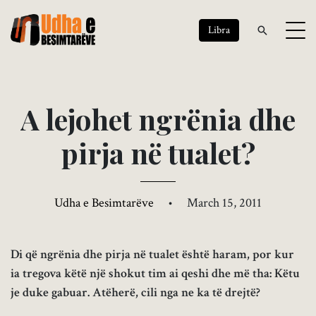
Libra
A
l
e
j
o
h
e
t
n
g
r
ë
n
i
a
d
h
e
p
i
r
j
a
n
ë
t
u
a
l
e
t
?
Udha e Besimtarëve
•
March 15, 2011
Di që ngrënia dhe pirja në tualet është haram, por kur
ia tregova këtë një shokut tim ai qeshi dhe më tha: Këtu
je duke gabuar. Atëherë, cili nga ne ka të drejtë?