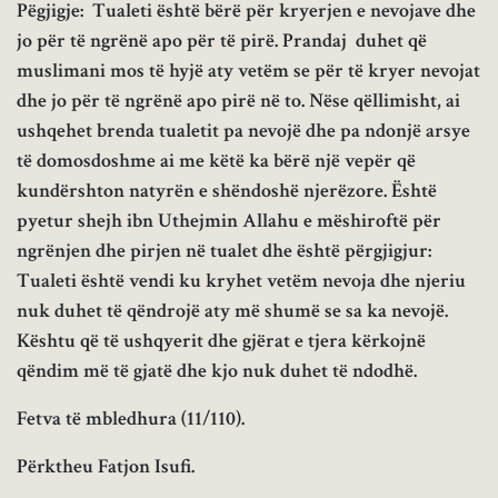
Pëgjigje: Tualeti është bërë për kryerjen e nevojave dhe
jo për të ngrënë apo për të pirë. Prandaj duhet që
muslimani mos të hyjë aty vetëm se për të kryer nevojat
dhe jo për të ngrënë apo pirë në to. Nëse qëllimisht, ai
ushqehet brenda tualetit pa nevojë dhe pa ndonjë arsye
të domosdoshme ai me këtë ka bërë një vepër që
kundërshton natyrën e shëndoshë njerëzore. Është
pyetur shejh ibn Uthejmin Allahu e mëshiroftë për
ngrënjen dhe pirjen në tualet dhe është përgjigjur:
Tualeti është vendi ku kryhet vetëm nevoja dhe njeriu
nuk duhet të qëndrojë aty më shumë se sa ka nevojë.
Kështu që të ushqyerit dhe gjërat e tjera kërkojnë
qëndim më të gjatë dhe kjo nuk duhet të ndodhë.
Fetva të mbledhura (11/110).
Përktheu Fatjon Isufi.