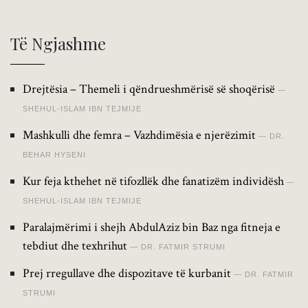
Të Ngjashme
Drejtësia – Themeli i qëndrueshmërisë së shoqërisë
SHEHUL-ISLAM IBN TEJMIJE
Mashkulli dhe femra – Vazhdimësia e njerëzimit
DR.
BEHAR HYSENI
Kur feja kthehet në tifozllëk dhe fanatizëm individësh
SHEHUL-ISLAM IBN TEJMIJE
Paralajmërimi i shejh AbdulAziz bin Baz nga fitneja e
tebdiut dhe texhrihut
DR. FATMIR STRUMI
Prej rregullave dhe dispozitave të kurbanit
DR. FATMIR
STRUMI