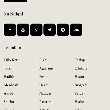
Na Ndiqni
Tematika
Fillo Këtu
Fikh
Tezkije
Tefsir
Agjërimi
Edukatë
Hadith
Festat
Histori
Menhexh
Haxhi
Biografi
Akide
Namazi
Fetua
Shirku
Pastrimi
Hytbe