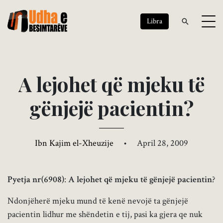
Libra
A
l
e
j
o
h
e
t
q
ë
m
j
e
k
u
t
ë
g
ë
n
j
e
j
ë
p
a
c
i
e
n
t
i
n
?
Ibn Kajim el-Xheuzije
•
April 28, 2009
Pyetja nr(6908)
:
A lejohet që mjeku të gënjejë pacientin
?
Ndonjëherë mjeku mund të kenë nevojë ta gënjejë
pacientin lidhur me shëndetin e tij, pasi ka gjera qe nuk