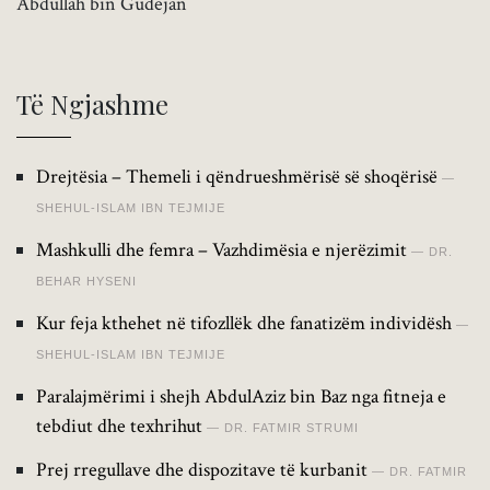
Abdullah bin Gudejan
Të Ngjashme
Drejtësia – Themeli i qëndrueshmërisë së shoqërisë
SHEHUL-ISLAM IBN TEJMIJE
Mashkulli dhe femra – Vazhdimësia e njerëzimit
DR.
BEHAR HYSENI
Kur feja kthehet në tifozllëk dhe fanatizëm individësh
SHEHUL-ISLAM IBN TEJMIJE
Paralajmërimi i shejh AbdulAziz bin Baz nga fitneja e
tebdiut dhe texhrihut
DR. FATMIR STRUMI
Prej rregullave dhe dispozitave të kurbanit
DR. FATMIR