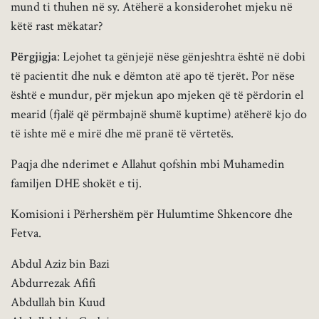
mund ti thuhen në sy. Atëherë a konsiderohet mjeku në
këtë rast mëkatar?
Përgjigja
: Lejohet ta gënjejë nëse gënjeshtra është në dobi
të pacientit dhe nuk e dëmton atë apo të tjerët. Por nëse
është e mundur, për mjekun apo mjeken që të përdorin el
mearid (fjalë që përmbajnë shumë kuptime) atëherë kjo do
të ishte më e mirë dhe më pranë të vërtetës.
Paqja dhe nderimet e Allahut qofshin mbi Muhamedin
familjen DHE shokët e tij.
Komisioni i Përhershëm për Hulumtime Shkencore dhe
Fetva.
Abdul Aziz bin Bazi
Abdurrezak Afifi
Abdullah bin Kuud