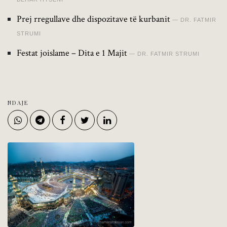
Prej rregullave dhe dispozitave të kurbanit
DR. FATMIR
STRUMI
Festat joislame – Dita e 1 Majit
DR. FATMIR STRUMI
NDAJE