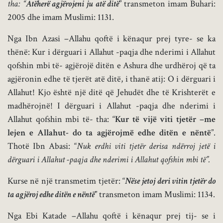
tha: “
Atëherë agjërojeni ju atë ditë
” transmeton imam Buhari:
2005 dhe imam Muslimi: 1131.
Nga Ibn Azasi –Allahu qoftë i kënaqur prej tyre- se ka
thënë: Kur i dërguari i Allahut -paqja dhe nderimi i Allahut
qofshin mbi të- agjërojë ditën e Ashura dhe urdhëroj që ta
agjëronin edhe të tjerët atë ditë, i thanë atij: O i dërguari i
Allahut! Kjo është një ditë që Jehudët dhe të Krishterët e
madhërojnë! I dërguari i Allahut -paqja dhe nderimi i
Allahut qofshin mbi të- tha: “
Kur të vijë viti tjetër –me
lejen e Allahut- do ta agjërojmë edhe ditën e nëntë
”.
Thotë Ibn Abasi: “
Nuk erdhi viti tjetër derisa ndërroj jetë i
dërguari i Allahut -paqja dhe nderimi i Allahut qofshin mbi të”.
Kurse në një transmetim tjetër: “
Nëse jetoj deri vitin tjetër do
ta agjëroj edhe ditën e nëntë
” transmeton imam Muslimi: 1134.
Nga Ebi Katade –Allahu qoftë i kënaqur prej tij- se i