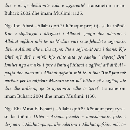
ditë e ai që dëshironte nuk e agjëronte
” transmeton imam
Buhari: 2002 dhe imam Muslimi: 1125.
Nga Ibn Abasi –Allahu qoftë i kënaqur prej tij- se ka thënë:
Kur u shpërngul i dërguari i Allahut -paqja dhe nderimi i
Allahut qofshin mbi të- në Medine vuri re se Jehudët e agjëronin
ditën e Ashura dhe u tha atyre: Pse e agjëroni? Ata i thanë: Kjo
është një ditë e mirë, kjo është dita që Allahu i shpëtoj Beni
Israilët nga armiku i tyre kështu që Musai e agjëroj atë ditë. Ai -
paqja dhe nderimi i Allahut qofshin mbi të- u tha: “
Unë jam më
parësor për ta ndjekur Musain se sa ju
” kështu që e agjëroj atë
ditë dhe urdhëroj që ta agjëronin edhe të tjerët
” transmeton
imam Buhari: 2004 dhe imam Muslimi: 1130.
Nga Ebi Musa El Esharij –Allahu qoftë i kënaqur prej tyre-
se ka thënë:
Ditën e Ashura Jehudët e konsideronin festë, i
dërguari i Allahut -paqja dhe nderimi i Allahut qofshin mbi të-