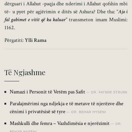
dërguari i Allahut -paqja dhe nderimi i Allahut qofshin mbi
të- u pyet për agjërimin e ditës së Ashura? Dhe tha: “
Ajo i
fal gabimet e vitit që ka kaluar
” transmeton imam Muslimi:
1162.
Përgatiti:
Ylli Rama
Të Ngjashme
Namazi i Personit të Vetëm pas Safit
DR. FATMIR STRUMI
Paralajmërimi nga ndjekja e të metave të njerëzve dhe
cënimi i privatësisë së tyre
DR. BEHAR HYSENI
Mashkulli dhe femra – Vazhdimësia e njerëzimit
DR.
BEHAR HYSENI