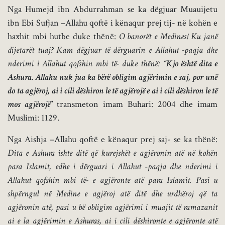
Nga Humejd ibn Abdurrahman se ka dëgjuar Muauijetu
ibn Ebi Sufjan –Allahu qoftë i kënaqur prej tij- në kohën e
haxhit mbi hutbe duke thënë:
O banorët e Medines! Ku janë
dijetarët tuaj? Kam dëgjuar të dërguarin e Allahut -paqja dhe
nderimi i Allahut qofshin mbi të- duke thënë: “
Kjo është dita e
Ashura. Allahu nuk jua ka bërë obligim agjërimin e saj, por unë
do ta agjëroj, ai i cili dëshiron le të agjërojë e ai i cili dëshiron le të
mos agjërojë
” transmeton imam Buhari: 2004 dhe imam
Muslimi: 1129.
Nga Aishja –Allahu qoftë e kënaqur prej saj- se ka thënë:
Dita e Ashura ishte ditë që kurejshët e agjëronin atë në kohën
para Islamit, edhe i dërguari i Allahut -paqja dhe nderimi i
Allahut qofshin mbi të- e agjëronte atë para Islamit. Pasi u
shpërngul në Medine e agjëroj atë ditë dhe urdhëroj që ta
agjëronin atë, pasi u bë obligim agjërimi i muajit të ramazanit
ai e la agjërimin e Ashuras, ai i cili dëshironte e agjëronte atë