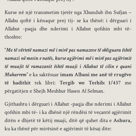
Kurse në një transmetim tjetër nga Xhundub ibn Sufjan –
Allahu qoftë i kënaqur prej tij- se ka thënë: i dërguari i
Allahut -paqja dhe nderimi i Allahut qofshin mbi të-
thoshte:
“
Me të vërtetë namazi më i mirë pas namazeve të obliguara është
namazi në mesin e natës, kurse agjërimi më i mirë pas agjërimit
të muajit të ramazanit është muaji i Allahut të cilin e quani
Muharrem
” e ka saktësuar
imam Albani me anë të rrugëve
të hadithit
tek libri:
Tergib we Terhib: 1/437
me
përgatitjen e Shejh Meshhur Hasen Al Selman.
Gjithashtu i dërguari i Allahut -paqja dhe nderimi i Allahut
qofshin mbi të- i ka dhënë një rëndësi të veçantë agjërimit
ditën e dhjetë të këtij muaji, ditë që quhet dita e
Ashura
,
ku ka thënë për mirësinë e agjërimit të kësaj dite: