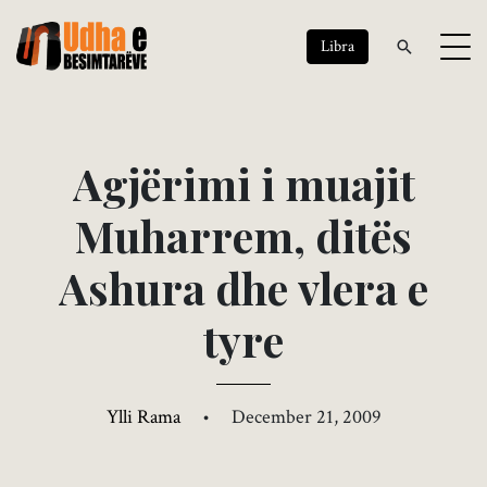
Libra
A
g
j
ë
r
i
m
i
i
m
u
a
j
i
t
M
u
h
a
r
r
e
m
,
d
i
t
ë
s
A
s
h
u
r
a
d
h
e
v
l
e
r
a
e
t
y
r
e
Ylli Rama
•
December 21, 2009