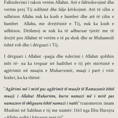
Falënderimi i takon vetëm Allahut. Atë e falënderojmë dhe
vetëm prej Tij ndihmë dhe falje kërkojmë. Atë të cilin e
udhëzon Allahu nuk ka kush e humbet dhe atë të cilin e
humbet Allahu, me drejtësinë e Tij, nuk ka kush e
udhëzon. Dëshmoj se nuk ka të adhuruar tjetër me të
drejtë pos Allahut të vetëm e të pa shok dhe se Muhamedi
është rob dhe i dërguari i Tij.
I dërguari i Allahut -paqja dhe nderimi i Allahut qofshin
mbi të- na ka treguar në hadithet e tij për mirësinë e
agjërimit në muajin e Muharremit, muaji i parë i vitit
hixhri, ku ka thënë:
“
Agjërimi më i mirë pas agjërimit të muajit të Ramazanit është
muaji i Allahut Muharrem, kurse namazi më i mirë pas
namazeve të obliguara është namazi i natës
” transmeton imam
Muslimi në Sahihun e tij me numër: 1163 nga Ebu Hurejra
–Allahu qoftë i kënaqur prej tij”.