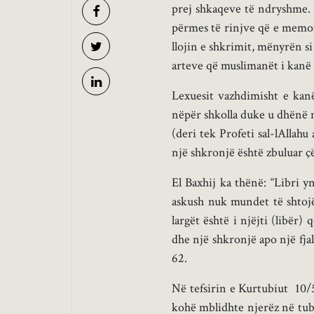
prej shkaqeve të ndryshme. 
përmes të rinjve që e memor
llojin e shkrimit, mënyrën s
arteve që muslimanët i kanë 
Lexuesit vazhdimisht e kan
nëpër shkolla duke u dhënë n
(deri tek Profeti sal-lAllah
një shkronjë është zbuluar çës
El Baxhij ka thënë: “Libri y
askush nuk mundet të shtojë 
largët është i njëjti (libër)
dhe një shkronjë apo një fja
62.
Në tefsirin e Kurtubiut 10/5
kohë mblidhte njerëz në tub