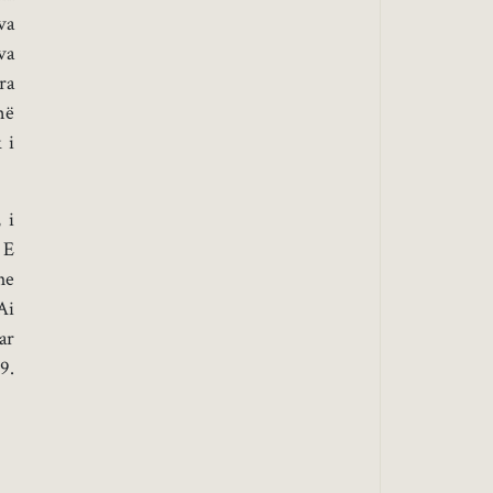
va
va
ra
në
 i
 i
 E
he
Ai
ar
9.