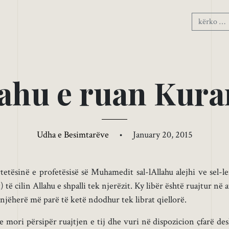
a
h
u
e
r
u
a
n
K
u
r
a
Udha e Besimtarëve
•
January 20, 2015
etësinë e profetësisë së Muhamedit sal-lAllahu alejhi ve sel-l
) të cilin Allahu e shpalli tek njerëzit. Ky libër është ruajtur në a
jëherë më parë të ketë ndodhur tek librat qiellorë.
e mori përsipër ruajtjen e tij dhe vuri në dispozicion çfarë des