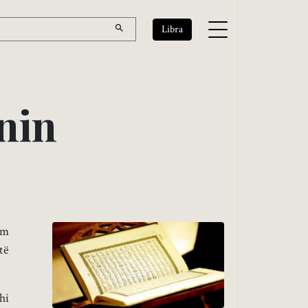
Libra
n
i
n
em
të
hi