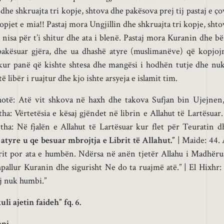
dhe shkruajta tri kopje, shtova dhe pakësova prej tij pastaj e ço
opjet e mia!! Pastaj mora Ungjillin dhe shkruajta tri kopje, shto
 nisa për t’i shitur dhe ata i blenë. Pastaj mora Kuranin dhe bë
pakësuar gjëra, dhe ua dhashë atyre (muslimanëve) që kopjoj
e kur panë që kishte shtesa dhe mangësi i hodhën tutje dhe nuk
 libër i ruajtur dhe kjo ishte arsyeja e islamit tim.
otë: Atë vit shkova në haxh dhe takova Sufjan bin Ujejnen,
ha: Vërtetësia e kësaj gjëndet në librin e Allahut të Lartësuar.
 tha: Në fjalën e Allahut të Lartësuar kur flet për Teuratin d
atyre u qe besuar mbrojtja e Librit të Allahut.”
| Maide: 44. 
ibrit por ata e humbën. Ndërsa në anën tjetër Allahu i Madhëru
hpallur Kuranin dhe sigurisht Ne do ta ruajmë atë.” | El Hixhr: 
aj nuk humbi.”
li ajetin faideh” fq. 6.
ani