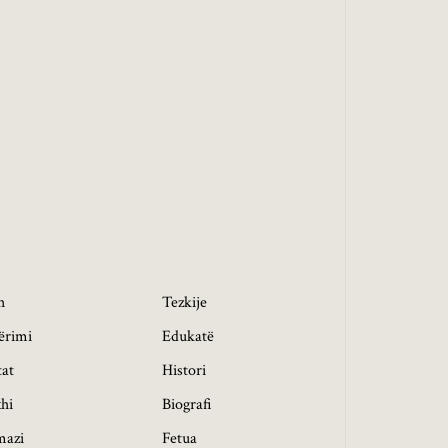
h
Tezkije
ërimi
Edukatë
tat
Histori
hi
Biografi
mazi
Fetua