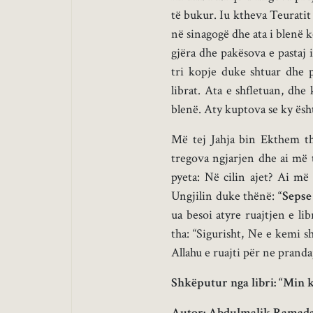
të bukur. Iu ktheva Teuratit 
në sinagogë dhe ata i blenë k
gjëra dhe pakësova e pastaj i
tri kopje duke shtuar dhe 
librat. Ata e shfletuan, dh
blenë. Aty kuptova se ky është
Më tej Jahja bin Ekthem th
tregova ngjarjen dhe ai më t
pyeta: Në cilin ajet? Ai më
Ungjilin duke thënë:
“
Sepse 
ua besoi atyre ruajtjen e l
tha: “Sigurisht, Ne e kemi s
Allahu e ruajti për ne prand
Shkëputur nga libri: “Min ku
Autor: Abdulmalik Ramad