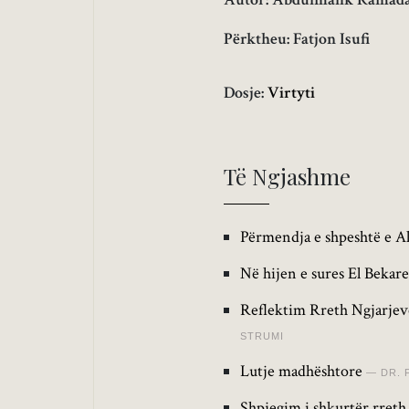
Përktheu: Fatjon Isufi
Dosje:
Virtyti
Të Ngjashme
Përmendja e shpeshtë e Al
Në hijen e sures El Bekare
Reflektim Rreth Ngjarjev
STRUMI
Lutje madhështore
DR. 
Shpjegim i shkurtër rreth 