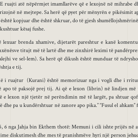
E ruajti atë nëpërmjet imamllarëve që e lexojnë në mihrabe d
izojnë në mejtepe. Sa herë që pyet për mënyrën e pikësimit a
i është kopjuar dhe është shkruar, do të gjesh shumëllojshmërinë
kushtuar kësaj fushe.
ë lexuar brenda xhamive, dijetarët pareshtur e kanë komentu
xënësve titujt më të lartë dhe me zinxhirë leximi të pandërpre
u alejhi ve sel-lem). Sa herë që dikush është munduar të ndrysho
htja e tij.
në i ruajtur (Kurani) është memorizuar nga i vogli dhe i rritur
apo të paksojë prej tij. Ai që e lexon (librin) në lindjen më 
 që e lexon një tjetër në perëndimin më të largët, pa shtuar qof
lë dhe pa u kundërshtuar në zanore apo pika.” “Fusul el ahkam” f
, 6 nga Jahja bin Ekthem thotë: Memuni i cili ishte prijës në a
ime diskutimesh dhe mes të pranishmëve hyri një person jehud