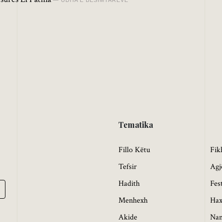
Tematika
Fillo Këtu
Fik
Tefsir
Agj
Hadith
Fes
Menhexh
Hax
Akide
Na