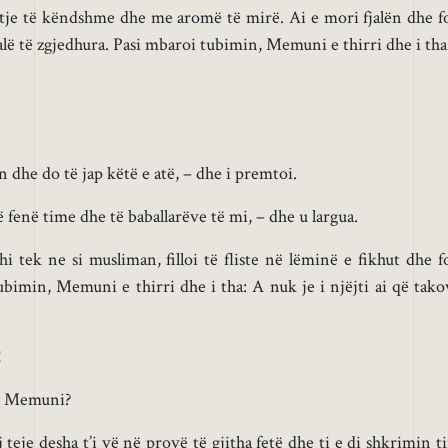
tje të këndshme dhe me aromë të mirë. Ai e mori fjalën dhe fo
lë të zgjedhura. Pasi mbaroi tubimin, Memuni e thirri dhe i tha
dhe do të jap këtë e atë, – dhe i premtoi.
ë fenë time dhe të baballarëve të mi, – dhe u largua.
hi tek ne si musliman, filloi të fliste në lëminë e fikhut dhe fo
bimin, Memuni e thirri dhe i tha: A nuk je i njëjti ai që tako
!
ti Memuni?
j teje desha t’i vë në provë të gjitha fetë dhe ti e di shkrimin t