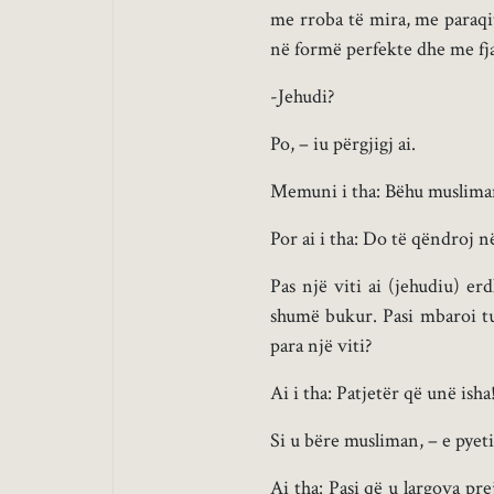
me rroba të mira, me paraqi
në formë perfekte dhe me fja
-Jehudi?
Po, – iu përgjigj ai.
Memuni i tha: Bëhu musliman 
Por ai i tha: Do të qëndroj n
Pas një viti ai (jehudiu) erd
shumë bukur. Pasi mbaroi tu
para një viti?
Ai i tha: Patjetër që unë isha
Si u bëre musliman, – e pye
Ai tha: Pasi që u largova pre