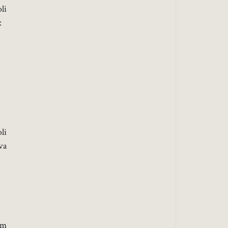
li
:
li
va
im