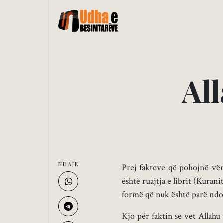
A
l
l
NDAJE
Prej fakteve që pohojnë vërt
është ruajtja e librit (Kuranit
formë që nuk është parë ndon
Kjo për faktin se vet Allahu 