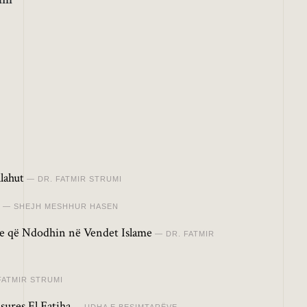
lahut
DR. FATMIR STRUMI
SHEJH MESHHUR HASEN
e që Ndodhin në Vendet Islame
DR. FATMIR
FATMIR STRUMI
sures El Fatiha
UDHA E BESIMTARËVE