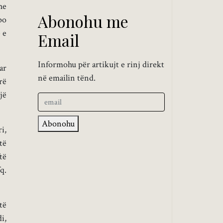
he
Abonohu me
po
 e
Email
Informohu për artikujt e rinj direkt
ar
në emailin tënd.
rë
jë
Abonohu
i,
të
të
q.
të
i,