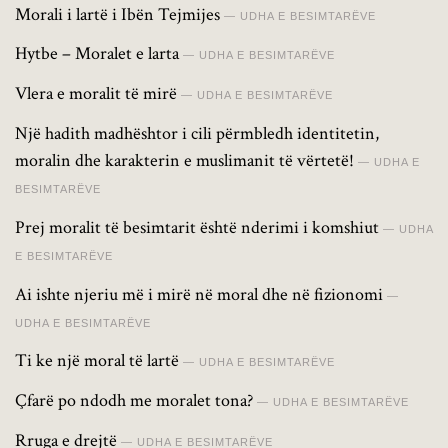
Morali i lartë i Ibën Tejmijes
UDHA E BESIMTARËVE
Hytbe – Moralet e larta
UDHA E BESIMTARËVE
Vlera e moralit të mirë
UDHA E BESIMTARËVE
Një hadith madhështor i cili përmbledh identitetin,
moralin dhe karakterin e muslimanit të vërtetë!
UDHA E
BESIMTARËVE
Prej moralit të besimtarit është nderimi i komshiut
UDHA
E BESIMTARËVE
Ai ishte njeriu më i mirë në moral dhe në fizionomi
UDHA E BESIMTARËVE
Ti ke një moral të lartë
UDHA E BESIMTARËVE
Çfarë po ndodh me moralet tona?
UDHA E BESIMTARËVE
Rruga e drejtë
UDHA E BESIMTARËVE