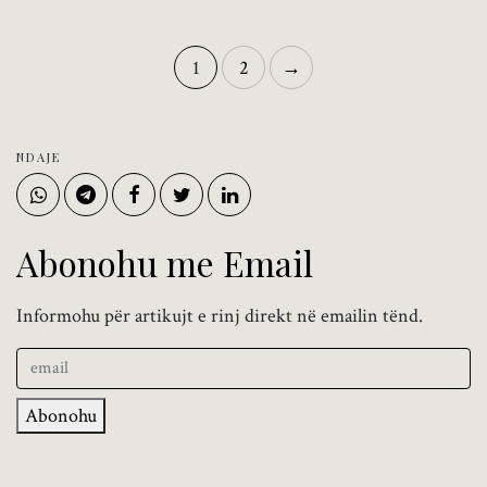
1
2
→
NDAJE
Abonohu me Email
Informohu për artikujt e rinj direkt në emailin tënd.
Abonohu