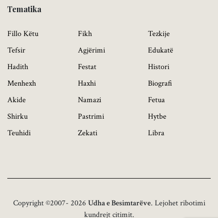
Tematika
Fillo Këtu
Fikh
Tezkije
Tefsir
Agjërimi
Edukatë
Hadith
Festat
Histori
Menhexh
Haxhi
Biografi
Akide
Namazi
Fetua
Shirku
Pastrimi
Hytbe
Teuhidi
Zekati
Libra
Copyright ©2007- 2026
Udha e Besimtarëve
. Lejohet ribotimi
kundrejt citimit.