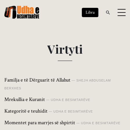
Libra
V
i
r
t
y
t
i
Familja e të Dërguarit të Allahut
SHEJH ABDUSELAM
BERXHES
Mrekullia e Kuranit
UDHA E BESIMTARËVE
Kategoritë e teuhidit
UDHA E BESIMTARËVE
Momentet para marrjes së shpirtit
UDHA E BESIMTARËVE