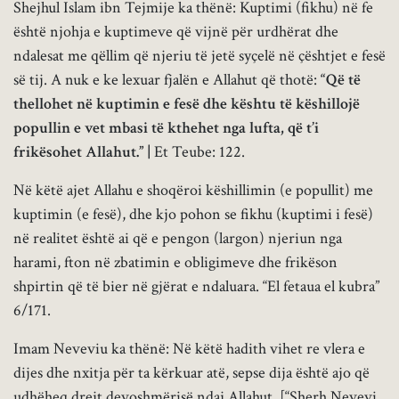
Shejhul Islam ibn Tejmije ka thënë: Kuptimi (fikhu) në fe
është njohja e kuptimeve që vijnë për urdhërat dhe
ndalesat me qëllim që njeriu të jetë syçelë në çështjet e fesë
së tij. A nuk e ke lexuar fjalën e Allahut që thotë:
“Që të
thellohet në kuptimin e fesë dhe kështu të këshillojë
popullin e vet mbasi të kthehet nga lufta, që t’i
frikësohet Allahut.” |
Et Teube: 122.
Në këtë ajet Allahu e shoqëroi këshillimin (e popullit) me
kuptimin (e fesë), dhe kjo pohon se fikhu (kuptimi i fesë)
në realitet është ai që e pengon (largon) njeriun nga
harami, fton në zbatimin e obligimeve dhe frikëson
shpirtin që të bier në gjërat e ndaluara. “El fetaua el kubra”
6/171.
Imam Neveviu ka thënë: Në këtë hadith vihet re vlera e
dijes dhe nxitja për ta kërkuar atë, sepse dija është ajo që
udhëheq drejt devoshmërisë ndaj Allahut. [“Sherh Nevevi