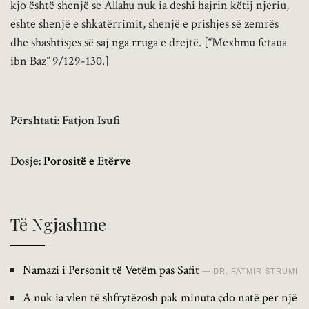
kjo është shenjë se Allahu nuk ia deshi hajrin këtij njeriu,
është shenjë e shkatërrimit, shenjë e prishjes së zemrës
dhe shashtisjes së saj nga rruga e drejtë. [“Mexhmu fetaua
ibn Baz” 9/129-130.]
Përshtati: Fatjon Isufi
Dosje:
Porositë e Etërve
Të Ngjashme
Namazi i Personit të Vetëm pas Safit
DR. FATMIR STRUMI
A nuk ia vlen të shfrytëzosh pak minuta çdo natë për një