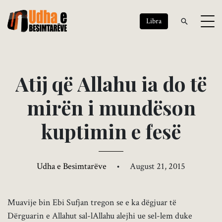
Libra
A
t
i
j
q
ë
A
l
l
a
h
u
i
a
d
o
t
ë
m
i
r
ë
n
i
m
u
n
d
ë
s
o
n
k
u
p
t
i
m
i
n
e
f
e
s
ë
Udha e Besimtarëve
•
August 21, 2015
Muavije bin Ebi Sufjan tregon se e ka dëgjuar të
Dërguarin e Allahut sal-lAllahu alejhi ue sel-lem duke