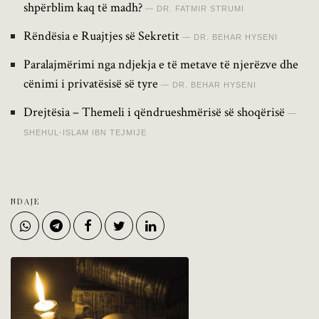
shpërblim kaq të madh?
DR. FATMIR STRUMI
Rëndësia e Ruajtjes së Sekretit
DR. BEHAR HYSENI
Paralajmërimi nga ndjekja e të metave të njerëzve dhe
cënimi i privatësisë së tyre
DR. BEHAR HYSENI
Drejtësia – Themeli i qëndrueshmërisë së shoqërisë
SHEHUL-ISLAM IBN TEJMIJE
NDAJE