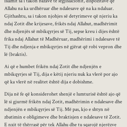
islamit sa i takon bazave të legjislacionit, dispozitave që
Allahu na ka urdhëruar dhe ndalesave që na ka ndaluar.
Gjithashtu, sa i takon njohjes së detyrimeve që njeriu ka
ndaj Zotit dhe krijesave, frikës ndaj Allahut, madhërimit
dhe ndjenjës së mbikqyrjes së Tij, sepse kreu i dijes është
frika ndaj Allahut të Madhëruar, madhërimi i ndalesave të
Tij dhe ndjenja e mbikqyrjes në gjërat që robi vepron dhe
lë (braktis).
Ai që e humbet frikën ndaj Zotit dhe ndjenjën e
mbikqyrjes së Tij, dija e këtij njeriu nuk ka vlerë por ajo
që ka vlerë në realitet është dija e dobishme.
Dija në fe që konsiderohet shenjë e lumturisë është ajo që
lë si gjurmë frikën ndaj Zotit, madhërimin e ndalesave dhe
ndjenjën e mbikqyrjes së Tij. Më pas, kjo e shtyn në
zbatimin e obligimeve dhe braktisjen e ndalesave të Zotit.
E nxit të thërrasë për tek Allahu dhe tu sqarojë njerëzve