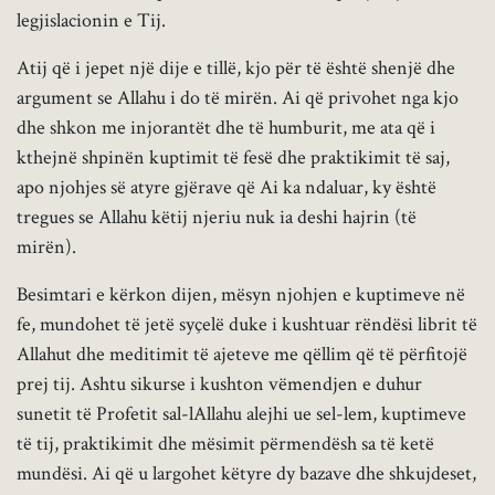
legjislacionin e Tij.
Atij që i jepet një dije e tillë, kjo për të është shenjë dhe
argument se Allahu i do të mirën. Ai që privohet nga kjo
dhe shkon me injorantët dhe të humburit, me ata që i
kthejnë shpinën kuptimit të fesë dhe praktikimit të saj,
apo njohjes së atyre gjërave që Ai ka ndaluar, ky është
tregues se Allahu këtij njeriu nuk ia deshi hajrin (të
mirën).
Besimtari e kërkon dijen, mësyn njohjen e kuptimeve në
fe, mundohet të jetë syçelë duke i kushtuar rëndësi librit të
Allahut dhe meditimit të ajeteve me qëllim që të përfitojë
prej tij. Ashtu sikurse i kushton vëmendjen e duhur
sunetit të Profetit sal-lAllahu alejhi ue sel-lem, kuptimeve
të tij, praktikimit dhe mësimit përmendësh sa të ketë
mundësi. Ai që u largohet këtyre dy bazave dhe shkujdeset,