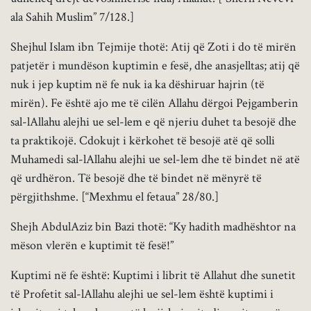
ala Sahih Muslim” 7/128.]
Shejhul Islam ibn Tejmije thotë: Atij që Zoti i do të mirën
patjetër i mundëson kuptimin e fesë, dhe anasjelltas; atij që
nuk i jep kuptim në fe nuk ia ka dëshiruar hajrin (të
mirën). Fe është ajo me të cilën Allahu dërgoi Pejgamberin
sal-lAllahu alejhi ue sel-lem e që njeriu duhet ta besojë dhe
ta praktikojë. Cdokujt i kërkohet të besojë atë që solli
Muhamedi sal-lAllahu alejhi ue sel-lem dhe të bindet në atë
që urdhëron. Të besojë dhe të bindet në mënyrë të
përgjithshme. [“Mexhmu el fetaua” 28/80.]
Shejh AbdulAziz bin Bazi thotë: “Ky hadith madhështor na
mëson vlerën e kuptimit të fesë!”
Kuptimi në fe është: Kuptimi i librit të Allahut dhe sunetit
të Profetit sal-lAllahu alejhi ue sel-lem është kuptimi i