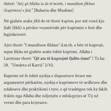
thënë:
“Atij që Allahu ia do të mirën, i mundëson fikhun
(kuptimin) e fesë.”
[Buhariu dhe Muslimi]
Në gjuhën arabe
fikh
do të thotë
kuptim,
por më vonë kjo
fjalë (fikh) u përdor veçanërisht për kuptimin e fesë dhe
legjislacionit.
Ajni thotë: “I mundëson fikhun” d.m.th. e bën të kuptojë,
sepse fikhu në gjuhën arabe është kuptimi. Allahu i
Lartësuar thotë:
“Që ata të kuptojnë fjalën time!”
| Ta ha:
28. “Umdetu el Karrij” 2/42.
Kuptimi në fe është njohja e dispozitave fetare me
argumentet përkatëse, njohja e kuptimeve të urdhrave dhe
ndalesave dhe praktikimi i tyre, e që trashëgon tek ky fakih
frikën nga Allahu dhe ndjenjën e mbikqyrjes së Tij në
vetmi dhe para krijesave.