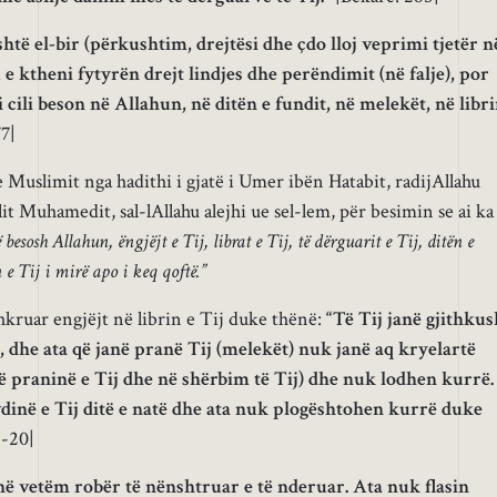
htë el-bir (përkushtim, drejtësi dhe çdo lloj veprimi tjetër n
 e ktheni fytyrën drejt lindjes dhe perëndimit (në falje), por
j) i cili beson në Allahun, në ditën e fundit, në melekët, në libri
77|
Muslimit nga hadithi i gjatë i Umer ibën Hatabit, radijAllahu
lit Muhamedit, sal-lAllahu alejhi ue sel-lem, për besimin se ai ka
besosh Allahun, ëngjëjt e Tij, librat e Tij, të dërguarit e Tij, ditën e
e Tij i mirë apo i keq qoftë.”
hkruar engjëjt në librin e Tij duke thënë:
“Të Tij janë gjithkus
ë, dhe ata që janë pranë Tij (melekët) nuk janë aq kryelartë
ë praninë e Tij dhe në shërbim të Tij) dhe nuk lodhen kurrë.
vdinë e Tij ditë e natë dhe ata nuk plogështohen kurrë duke
9-20|
në vetëm robër të nënshtruar e të nderuar. Ata nuk flasin