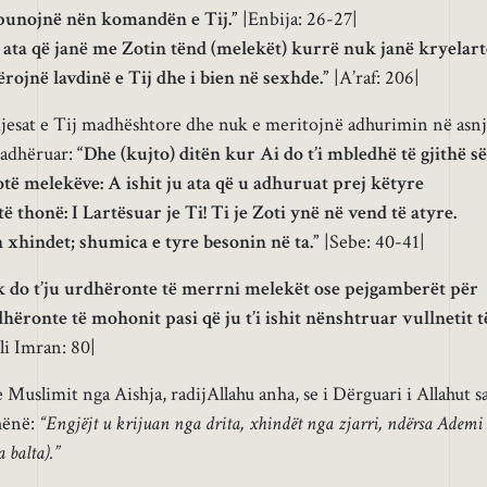
e punojnë nën komandën e Tij.”
|Enbija: 26-27|
 ata që janë me Zotin tënd (melekët) kurrë nuk janë kryelart
ojnë lavdinë e Tij dhe i bien në sexhde.”
|A’raf: 206|
rijesat e Tij madhështore dhe nuk e meritojnë adhurimin në asn
Madhëruar:
“Dhe (kujto) ditën kur Ai do t’i mbledhë të gjithë së
otë melekëve: A ishit ju ata që u adhuruat prej këtyre
ë thonë: I Lartësuar je Ti! Ti je Zoti ynë në vend të atyre.
 xhindet; shumica e tyre besonin në ta.”
|Sebe: 40-41|
 do t’ju urdhëronte të merrni melekët ose pejgamberët për
dhëronte të mohonit pasi që ju t’i ishit nënshtruar vullnetit t
li Imran: 80|
uslimit nga Aishja, radijAllahu anha, se i Dërguari i Allahut sa
thënë:
“Engjëjt u krijuan nga drita, xhindët nga zjarri, ndërsa Ademi
 balta).”