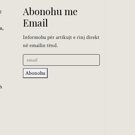
Abonohu me
ë
Email
n,
Informohu për artikujt e rinj direkt
në emailin tënd.
Abonohu
h