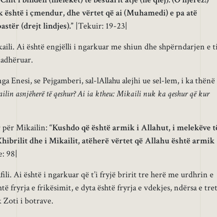
është i çmendur, dhe vërtet që ai (Muhamedi) e pa atë
stër (drejt lindjes).”
|Tekuir: 19-23|
ili. Ai është engjëlli i ngarkuar me shiun dhe shpërndarjen e ti
Madhëruar.
nesi, se Pejgamberi, sal-lAllahu alejhi ue sel-lem, i ka thënë
ilin asnjëherë të qeshur? Ai ia ktheu: Mikaili nuk ka qeshur që kur
 për Mikailin:
“Kushdo që është armik i Allahut, i melekëve t
i Xhibrilit dhe i Mikailit, atëherë vërtet që Allahu është armik
: 98|
ili. Ai është i ngarkuar që t’i fryjë bririt tre herë me urdhrin e
htë fryrja e frikësimit, e dyta është fryrja e vdekjes, ndërsa e tre
k Zoti i botrave.