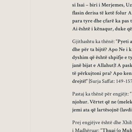
si Isai – biri i Merjemes, U
flasin derisa të ketë folur
para tyre dhe çfarë ka pas 
Ai është i kënaqur, duke q
Gjithashtu ka thënë:
“Pyeti 
dhe për ta bijtë? Apo Ne i
dyshim që është shpifje e t
janë bijat e Allahut)! A pas
të përkujtoni pra? Apo keni 
drejtë!” |
Surja Saffat: 149-15
Pastaj ka thënë për engjëjt:
“
njohur. Vërtet që ne (melek
jemi ata që lartësojnë (lavdi
Prej engjëjve është dhe Xhibr
i Madhëruar:
“Thuaj (o Muha