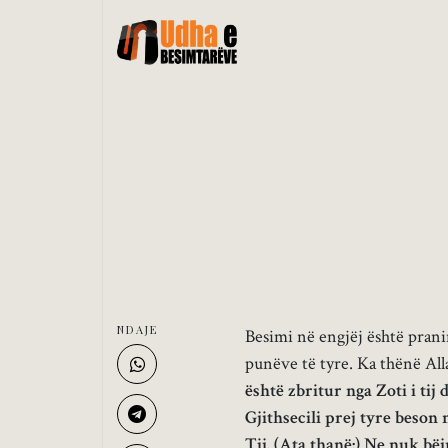
NDAJE
Besimi në engjëj është prani
punëve të tyre. Ka thënë Al
është zbritur nga Zoti i ti
Gjithsecili prej tyre beson 
Tij. (Ata thanë:) Ne nuk bë