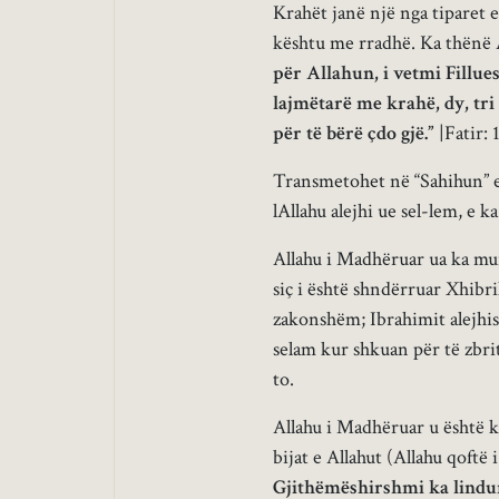
Krahët janë një nga tiparet e 
kështu me rradhë. Ka thënë 
për Allahun, i vetmi Fillues 
lajmëtarë me krahë, dy, tri 
për të bërë çdo gjë.”
|Fatir: 1
Transmetohet në “Sahihun” e 
lAllahu alejhi ue sel-lem, e 
Allahu i Madhëruar ua ka mu
siç i është shndërruar Xhibri
zakonshëm; Ibrahimit alejhis-
selam kur shkuan për të zbri
to.
Allahu i Madhëruar u është k
bijat e Allahut (Allahu qoftë 
Gjithëmëshirshmi ka lindur b