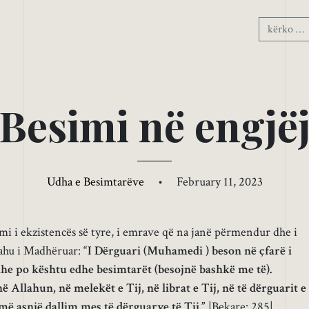
B
e
s
i
m
i
n
ë
e
n
g
j
ë
Udha e Besimtarëve
•
February 11, 2023
mi i ekzistencës së tyre, i emrave që na janë përmendur dhe i
lahu i Madhëruar:
“I Dërguari (Muhamedi ) beson në çfarë i
j dhe po kështu edhe besimtarët (besojnë bashkë me të).
në Allahun, në melekët e Tij, në librat e Tij, në të dërguarit e
jmë asnjë dallim mes të dërguarve të Tij.”
|Bekare: 285|