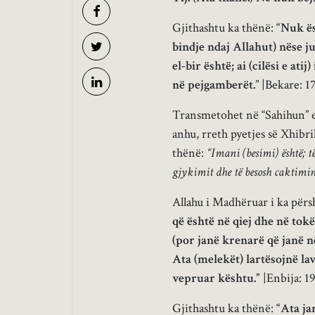
Gjithashtu ka thënë:
“Nuk ës
bindje ndaj Allahut) nëse ju
el-bir është; ai (cilësi e ati
në pejgamberët.
” |Bekare: 1
Transmetohet në “Sahihun” e 
anhu, rreth pyetjes së Xhibri
thënë:
“Imani (besimi) është; të 
gjykimit dhe të besosh caktimin 
Allahu i Madhëruar i ka përs
që është në qiej dhe në tok
(por janë krenarë që janë n
Ata (melekët) lartësojnë la
vepruar kështu.”
|Enbija: 1
Gjithashtu ka thënë:
“Ata ja