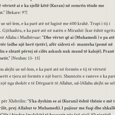
ë vërtetë ai e ka sjellë këtë (Kuran) në zemrën tënde me
t.”
|Bekare: 97|
 ue sel-lem, e ka parë atë në luginë me 600 krahë. Trupi i tij i
 Gjithashtu, e ka parë atë në natën e Miraxhit (kur është ngrit
thotë Allahu i Madhëruar:
“Dhe vërtet që ai (Muhamedi ) e pa atë
jetër (edhe një herë tjetër), afër sidreti el- munteha (pemë në
lin e shtatë përtej së cilës askush nuk mund të kalojë). Pranë
etit.”
|Nexhm: 13- 15|
ahu alejhi ue sel-lem, e ka parë atë në formën e tij të vërtetë
erët e tjera në formën e një burri. Shumicën e rasteve e ka par
jë nga shokët e të Dërguarit të Allahut, sal-lAllahu alejhi ue sel
 për Xhibrilin:
“S’ka dyshim se ai (Kurani) është thënie e më t
ilit, prej Allahut te Muhamedi). I pajisur me fuqi dhe shkall
 Cilit i binden (melekët) të besuarit atje (në qiej). (O njerëz!)