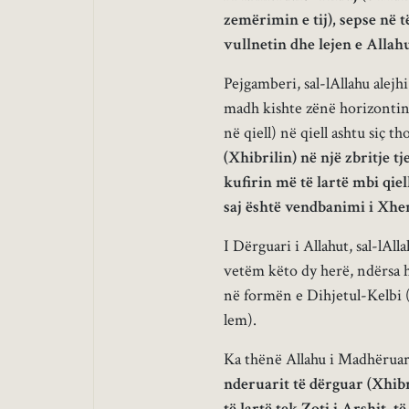
zemërimin e tij), sepse në t
vullnetin dhe lejen e Allahu
Pejgamberi, sal-lAllahu alejhi
madh kishte zënë horizontin.
në qiell) në qiell ashtu siç 
(Xhibrilin) në një zbritje t
kufirin më të lartë mbi qiel
saj është vendbanimi i Xhen
I Dërguari i Allahut, sal-lAll
vetëm këto dy herë, ndërsa h
në formën e Dihjetul-Kelbi (n
lem).
Ka thënë Allahu i Madhëruar
nderuarit të dërguar (Xhibr
të lartë tek Zoti i Arshit, të