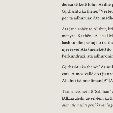
derisa të ketë folur Ai dh
Gjithashtu ka thënë:
“Vërtet
për ta adhuruar Atë, madhër
Ata janë robër të Allahut, k
mënyrë. Ka thënë Allahu i 
bashku dhe pastaj do t’u th
njerëzve? Ata (melekët) do t
Përkundrazi, ata adhuronin
Gjithashtu ka thënë:
“As nuk
zota. A mos vallë do t’ju ur
Allahut (si muslimanë)?”
|A
Transmetohet në “Sahihun” e M
lAllahu alejhi ue sel-lem ka 
ashtu siç u është përshkruar (nga