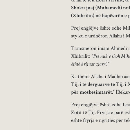
Shoku juaj (Muhamedi) nuk 
(Xhibrilin) në hapësirën e pa
Prej engjëjve është edhe Mika
aty ku e urdhëron Allahu i 
Transmeton imam Ahmedi nga E
Xhibrilit:
“Pse nuk e shoh Mika
është krijuar zjarri.”
Ka thënë Allahu i Madhëruar
Tij, i të dërguarve të Tij, 
për mosbesimtarët.”
|Bekare
Prej engjëjve është edhe Israf
Zotit të Tij. Fryrja e parë ës
është fryrja e ngritjes për te