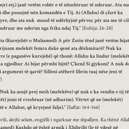
zejri etj.) janë vetëm robër e të nënshtruar të nderuar. Ata n
 Ai dhe punojnë nën komandën e Tij. Ai (Allahu) di çfarë ka
tyre, dhe ata nuk mund të ndërhyjnë përveç për ata me të cil
ëndruar me nderim nga frika ndaj Tij.”
|Enbija: 26-28|
ata (Kurejshët o Muhamed): A për Zotin tënd janë vetëm bija
 krijuam melekët femra duke qenë ata dëshmitarë? Nuk ka
yre (e paganëve kurejshë) që thonë: Allahu ka lindur (melekë
ka zgjedhur Ai bijat përmbi bijtë? Ç’keni! Si gjykoni? A nuk d
argument të qartë? Silleni atëherë librin tuaj nëse jeni të
7|
Nuk ka asnjë prej nesh (melekëve) që nuk e ka vendin e tij të
ët) jemi të rreshtuar (në adhurim). Vërtet që ne (melekët)
të e Allahut, që kryejmë falje).”
|Saffat: 164-166|
ili, alejhi selam, engjëlli i ngarkuar me shpalljen. Ka thënë Alla
med): Kushdo që është armik i Xhibrilit (le të vdesë në