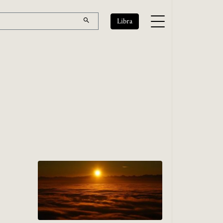
Libra
j