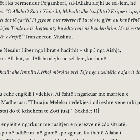
ilët i ka përmendur Pejgamberi, sal-lAllahu alejhi ue sel-lem, në
ës:
“O Allah! O Zoti i Xhibrilit, Mikailit dhe Israfilit! O Krijuesi i qiej
htës dhe të qartës! Ti gjykon mes robërve të Tu në ato gjëra ku kanë rënë
jen Tënde në të drejtën aty ku është rënë në kundërshtim. Me të vërte
n e drejtë.”
Transmeton Muslimi.
esaiut (libër nga librat e hadithit – sh.p.) nga Aishja,
i i Allahut, sal-lAllahu alejhi ue sel-lem, ka thënë:
ailit dhe Israfilit! Kërkoj mbrojtje prej Teje nga nxehtësia e zjarrit d
u edhe engjëlli i vdekjes. Ai është i ngarkuar me marrjen e
i Madhëruar:
“Thuaju: Meleku i vdekjes i cili është vënë mbi j
taj do të ktheheni te Zoti juaj.”
|Sexhde: 11|
 engjëjt e ngarkuar me ruajtjen e njerëzve në çdo situatë,
apo në udhëtim, në gjumë apo zgjuar. Ka thënë Allahu i