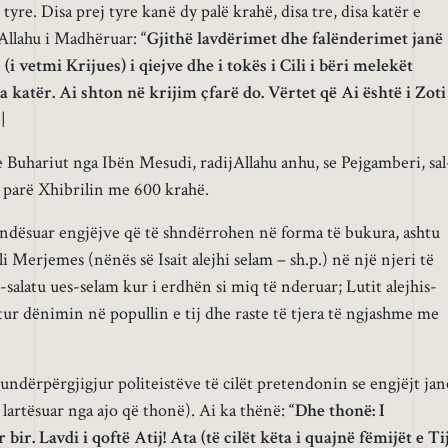
tyre. Disa prej tyre kanë dy palë krahë, disa tre, disa katër e
Allahu i Madhëruar:
“Gjithë lavdërimet dhe falënderimet janë
(i vetmi Krijues) i qiejve dhe i tokës i Cili i bëri melekët
a katër. Ai shton në krijim çfarë do. Vërtet që Ai është i Zoti
|
Buhariut nga Ibën Mesudi, radijAllahu anhu, se Pejgamberi, sal
ka parë Xhibrilin me 600 krahë.
ndësuar engjëjve që të shndërrohen në forma të bukura, ashtu
li Merjemes (nënës së Isait alejhi selam – sh.p.) në një njeri të
salatu ues-selam kur i erdhën si miq të nderuar; Lutit alejhis-
tur dënimin në popullin e tij dhe raste të tjera të ngjashme me
undërpërgjigjur politeistëve të cilët pretendonin se engjëjt jan
i lartësuar nga ajo që thonë). Ai ka thënë:
“Dhe thonë: I
ir. Lavdi i qoftë Atij! Ata (të cilët këta i quajnë fëmijët e Ti