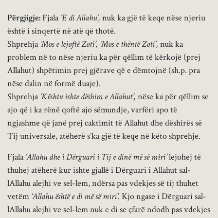
Përgjigje:
Fjala
‘E di Allahu’,
nuk ka gjë të keqe nëse njeriu
është i sinqertë në atë që thotë.
Shprehja
‘Mos e lejoftë Zoti’, ‘Mos e thëntë Zoti’,
nuk ka
problem në to nëse njeriu ka për qëllim të kërkojë (prej
Allahut) shpëtimin prej gjërave që e dëmtojnë (sh.p. pra
nëse dalin në formë duaje).
Shprehja
‘Kështu ishte dëshira e Allahut’,
nëse ka për qëllim se
ajo që i ka rënë qoftë ajo sëmundje, varfëri apo të
ngjashme që janë prej caktimit të Allahut dhe dëshirës së
Tij universale, atëherë s’ka gjë të keqe në këto shprehje.
Fjala
‘Allahu dhe i Dërguari i Tij e dinë më së miri’
lejohej të
thuhej atëherë kur ishte gjallë i Dërguari i Allahut sal-
lAllahu alejhi ve sel-lem, ndërsa pas vdekjes së tij thuhet
vetëm
‘Allahu është e di më së miri’.
Kjo ngase i Dërguari sal-
lAllahu alejhi ve sel-lem nuk e di se çfarë ndodh pas vdekjes