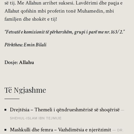
së tij. Me Allahun arrihet suksesi. Lavdërimi dhe paqja e
Allahut qofshin mbi profetin tonë Muhamedin, mbi
familjen dhe shokët e tij!
“Fetvatë e komisionit të përhershëm, grupi i parë me nr. 163/2.”
Përktheu: Emin Bilali
Dosje:
Allahu
Të Ngjashme
Drejtësia – Themeli i qëndrueshmërisë së shoqërisë
SHEHUL-ISLAM IBN TEJMIJE
Mashkulli dhe femra – Vazhdimësia e njerëzimit
DR.