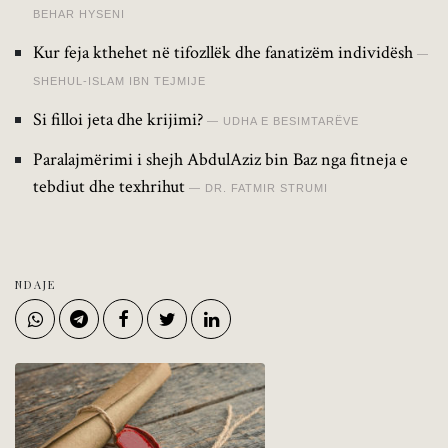
BEHAR HYSENI
Kur feja kthehet në tifozllëk dhe fanatizëm individësh
SHEHUL-ISLAM IBN TEJMIJE
Si filloi jeta dhe krijimi?
UDHA E BESIMTARËVE
Paralajmërimi i shejh AbdulAziz bin Baz nga fitneja e
tebdiut dhe texhrihut
DR. FATMIR STRUMI
NDAJE