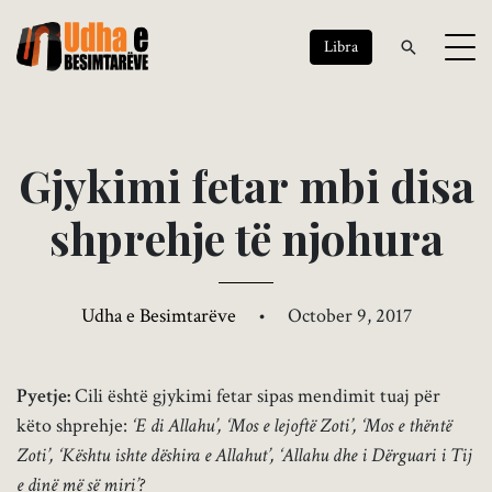
Libra
G
j
y
k
i
m
i
f
e
t
a
r
m
b
i
d
i
s
a
s
h
p
r
e
h
j
e
t
ë
n
j
o
h
u
r
a
Udha e Besimtarëve
•
October 9, 2017
Pyetje:
Cili është gjykimi fetar sipas mendimit tuaj për
këto shprehje:
‘E di Allahu’, ‘Mos e lejoftë Zoti’, ‘Mos e thëntë
Zoti’, ‘Kështu ishte dëshira e Allahut’, ‘Allahu dhe i Dërguari i Tij
e dinë më së miri’?