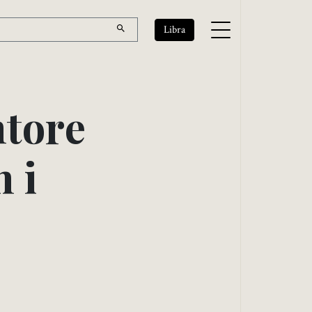
Libra
h
t
o
r
e
h
i