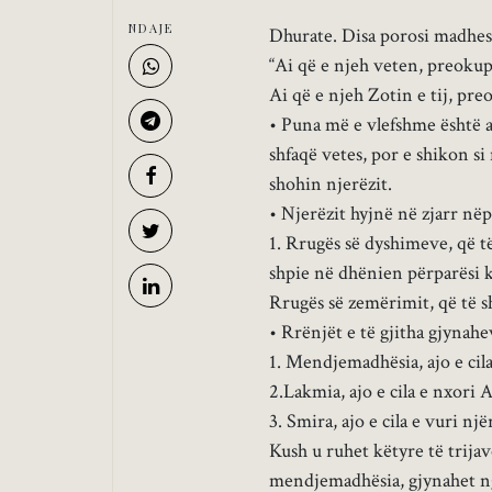
NDAJE
Dhurate. Disa porosi madhesh
“Ai që e njeh veten, preoku
Ai që e njeh Zotin e tij, pr
• Puna më e vlefshme është aj
shfaqë vetes, por e shikon si
shohin njerëzit.
• Njerëzit hyjnë në zjarr në
1. Rrugës së dyshimeve, që të
shpie në dhënien përparësi kë
Rrugës së zemërimit, që të s
• Rrënjët e të gjitha gjynahev
1. Mendjemadhësia, ajo e cila 
2.Lakmia, ajo e cila e nxori
3. Smira, ajo e cila e vuri nj
Kush u ruhet këtyre të trijav
mendjemadhësia, gjynahet nga