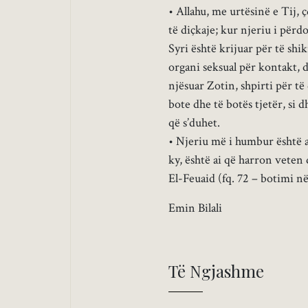
• Allahu, me urtësinë e Tij, 
të diçkaje; kur njeriu i përd
Syri është krijuar për të shi
organi seksual për kontakt, 
njësuar Zotin, shpirti për të
bote dhe të botës tjetër, si 
që s’duhet.
• Njeriu më i humbur është 
ky, është ai që harron veten
El-Feuaid (fq. 72 – botimi n
Emin Bilali
Të Ngjashme