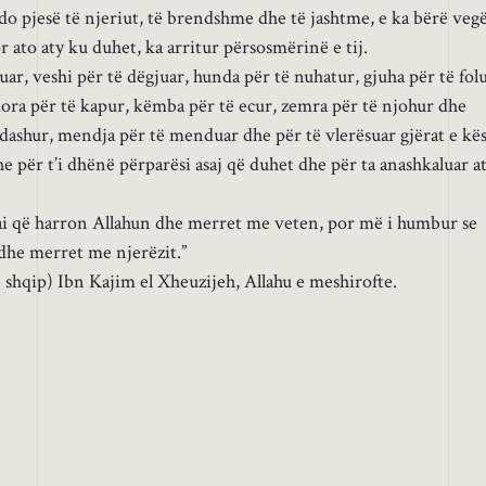
çdo pjesë të njeriut, të brendshme dhe të jashtme, e ka bërë vegë
or ato aty ku duhet, ka arritur përsosmërinë e tij.
kuar, veshi për të dëgjuar, hunda për të nuhatur, gjuha për të folu
dora për të kapur, këmba për të ecur, zemra për të njohur dhe
 dashur, mendja për të menduar dhe për të vlerësuar gjërat e kës
dhe për t’i dhënë përparësi asaj që duhet dhe për ta anashkaluar a
ai që harron Allahun dhe merret me veten, por më i humbur se
 dhe merret me njerëzit.”
ë shqip) Ibn Kajim el Xheuzijeh, Allahu e meshirofte.