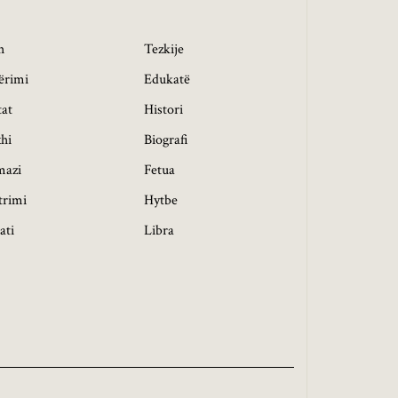
h
Tezkije
ërimi
Edukatë
tat
Histori
hi
Biografi
mazi
Fetua
trimi
Hytbe
ati
Libra