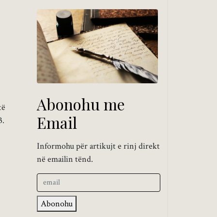
Abonohu me
të
Email
3.
Informohu për artikujt e rinj direkt
në emailin tënd.
Abonohu