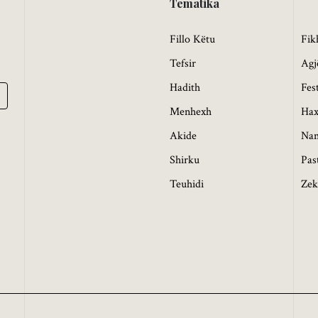
Tematika
Fillo Këtu
Fik
Tefsir
Agj
Hadith
Fes
Menhexh
Hax
Akide
Na
Shirku
Pas
Teuhidi
Zek