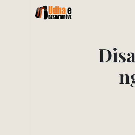
D
i
s
n