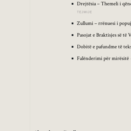
Drejtësia – Themeli i qën
TEJMIJE
Zullumi – rrënuesi i popu
Pasojat e Braktisjes së të 
Dobitë e pafundme të teks
Falënderimi për mirësitë