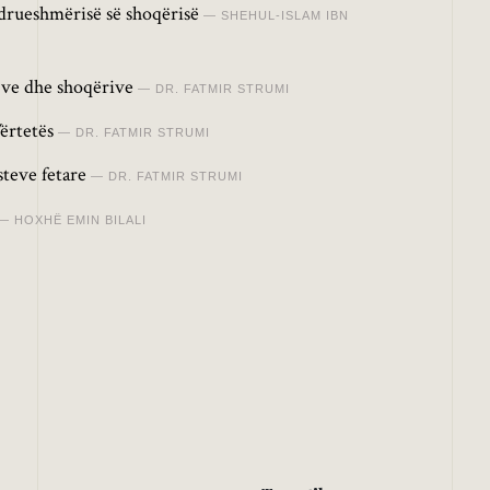
drueshmërisë së shoqërisë
SHEHUL-ISLAM IBN
jve dhe shoqërive
DR. FATMIR STRUMI
Vërtetës
DR. FATMIR STRUMI
teve fetare
DR. FATMIR STRUMI
HOXHË EMIN BILALI