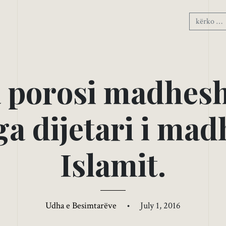
a
p
o
r
o
s
i
m
a
d
h
e
s
g
a
d
i
j
e
t
a
r
i
i
m
a
d
I
s
l
a
m
i
t
.
Udha e Besimtarëve
•
July 1, 2016