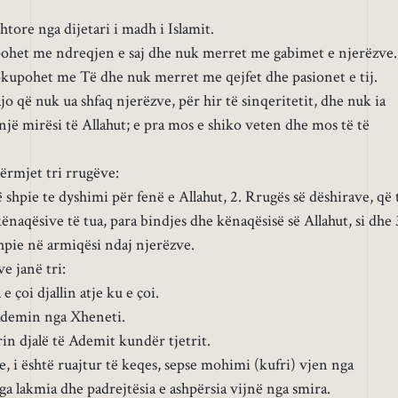
tore nga dijetari i madh i Islamit.
pohet me ndreqjen e saj dhe nuk merret me gabimet e njerëzve.
eokupohet me Të dhe nuk merret me qejfet dhe pasionet e tij.
o që nuk ua shfaq njerëzve, për hir të sinqeritetit, dhe nuk ia
 një mirësi të Allahut; e pra mos e shiko veten dhe mos të të
përmjet tri rrugëve:
 shpie te dyshimi për fenë e Allahut, 2. Rrugës së dëshirave, që 
naqësive të tua, para bindjes dhe kënaqësisë së Allahut, si dhe 
hpie në armiqësi ndaj njerëzve.
e janë tri:
e çoi djallin atje ku e çoi.
 Ademin nga Xheneti.
ërin djalë të Ademit kundër tjetrit.
e, i është ruajtur të keqes, sepse mohimi (kufri) vjen nga
 lakmia dhe padrejtësia e ashpërsia vijnë nga smira.