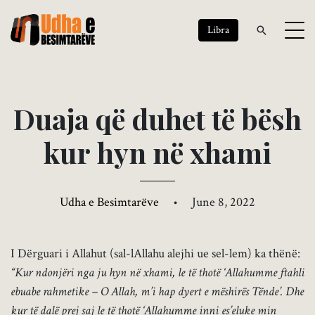
Libra
D
u
a
j
a
q
ë
d
u
h
e
t
t
ë
b
ë
s
h
k
u
r
h
y
n
n
ë
x
h
a
m
i
Udha e Besimtarëve
•
June 8, 2022
I Dërguari i Allahut (sal-lAllahu alejhi ue sel-lem) ka thënë:
“Kur ndonjëri nga ju hyn në xhami, le të thotë ‘Allahumme ftahli
ebuabe rahmetike – O Allah, m’i hap dyert e mëshirës Tënde’. Dhe
kur të dalë prej saj le të thotë ‘Allahumme inni es’eluke min