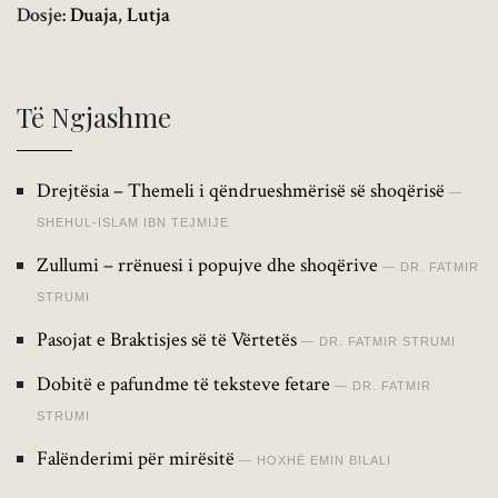
Dosje:
Duaja
,
Lutja
Të Ngjashme
Drejtësia – Themeli i qëndrueshmërisë së shoqërisë
SHEHUL-ISLAM IBN TEJMIJE
Zullumi – rrënuesi i popujve dhe shoqërive
DR. FATMIR
STRUMI
Pasojat e Braktisjes së të Vërtetës
DR. FATMIR STRUMI
Dobitë e pafundme të teksteve fetare
DR. FATMIR
STRUMI
Falënderimi për mirësitë
HOXHË EMIN BILALI