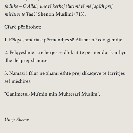
fadlike – O Allah, unë të kërkoj (lutem) të më japësh prej
mirësive të Tua’.”
Shënon Muslimi (713).
Çfarë përfitohet:
1. Pëlqyeshmëria e përmendjes së Allahut në çdo gjendje.
2. Pëlqyeshmëria e bërjes së dhikrit të përmendur kur hyn
dhe del prej xhamisë.
3. Namazi i falur në xhami është prej shkaqeve të (arritjes
së) mëshirës.
“Ganimetul-Mu’min min Muhtesari Muslim”.
Unejs Sheme