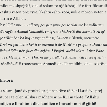
rmiku me shpejtësi, dhe ai shkon te një kështjellë e fortifikuar d
kështu veten prej tyre. Kështu është robi, nuk e mbron veten e
ikrin e Allahut.
ha: “
Edhe unë iu urdhëroj për pesë punë për të cilat më ka urdhëruar
në rrugën e Allahut (xhihadi), emigrimi (hixhreti) dhe xhemati. Ai që
ë pëllëmbë e ka hequr nga qafa e tij hallkën e Islamit, veçse nëse
hërret me parullat e kohës së injorancës do të jetë me grupin e xhehenem
llahut! Edhe nëse falet dhe agjëron? Profeti -alejhi selam- i tha: Edhe
n se është mysliman. Thirrni me parullat e Allahut i cili ju ka quajtur
të Allahut!”
E transmeton Ahmedi dhe Tirmidhiu, dhe e saktës
histori:
a selam- janë dy profetë prej profetëve të Beni Israilëve prej
it, për të cilën Allahu i madhëruar në Kuran thotë:
“Allahu
iljen e Ibrahimit dhe familjen e Imranit mbi të gjithë