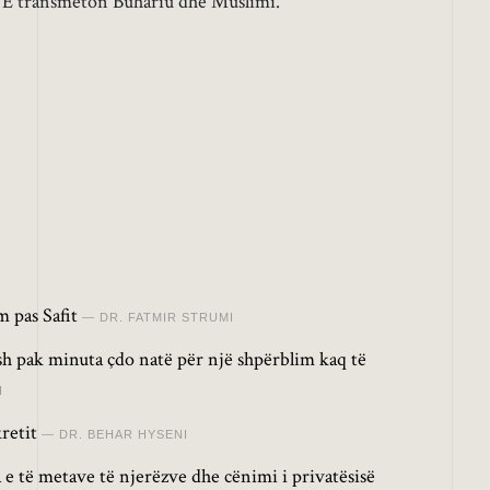
E transmeton Buhariu dhe Muslimi.
 pas Safit
DR. FATMIR STRUMI
osh pak minuta çdo natë për një shpërblim kaq të
I
retit
DR. BEHAR HYSENI
 e të metave të njerëzve dhe cënimi i privatësisë