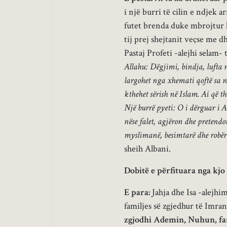
i një burri të cilin e ndjek a
futet brenda duke mbrojtur 
tij prej shejtanit veçse me dh
Pastaj Profeti -alejhi selam- t
Allahu: Dëgjimi, bindja, lufta 
largohet nga xhemati qoftë sa nj
kthehet sërish në Islam. Ai që t
Një burrë pyeti: O i dërguar i A
nëse falet, agjëron dhe pretendo
myslimanë, besimtarë dhe robër 
sheih Albani.
Dobitë e përfituara nga kjo 
E para:
Jahja dhe Isa -alejhim
familjes së zgjedhur të Imran
zgjodhi Ademin, Nuhun, fam