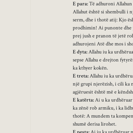
E para:
Të adhuroni Allahun d
Allahut është si shembulli i n
serm, dhe i thotë atij: Kjo ë
prodhimin! Ai punonte dhe pro
prej jush e pranon të jetë ro
adhurojeni Atë dhe mos i sh
E dyta:
Allahu iu ka urdhërua
sepse Allahu e drejton fytyrë
ka kthyer kokën.
E treta:
Allahu iu ka urdhërua
një grupi njerëzish, i cili ka
agjëruesit është më e këndsh
E katërta:
Ai u ka urdhëruar p
ka zënë rob armiku, i ka lidh
thotë: A mundem ta kompens
shumë derisa lirohet.
E pesta:
Ai iu ka urdhëruar pë