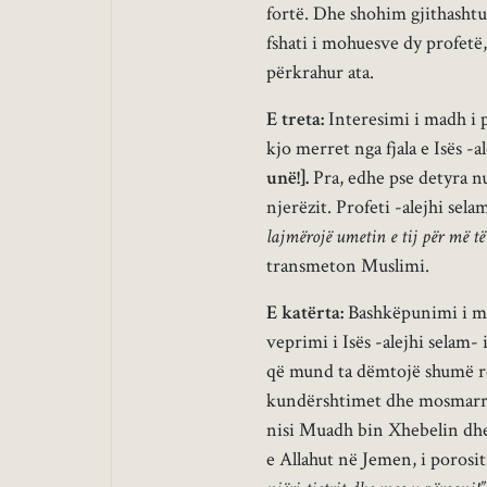
fortë. Dhe shohim gjithashtu 
fshati i mohuesve dy profetë,
përkrahur ata.
E treta:
Interesimi i madh i p
kjo merret nga fjala e Isës -a
unë!].
Pra, edhe pse detyra nuk
njerëzit. Profeti -alejhi sel
lajmërojë umetin e tij për më të
transmeton Muslimi.
E katërta:
Bashkëpunimi i mir
veprimi i Isës -alejhi selam-
që mund ta dëmtojë shumë rë
kundërshtimet dhe mosmarrëve
nisi Muadh bin Xhebelin dhe
e Allahut në Jemen, i porosit