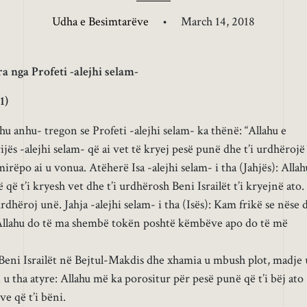
Udha e Besimtarëve
•
March 14, 2018
ra nga Profeti -alejhi selam-
1)
ahu anhu- tregon se Profeti -alejhi selam- ka thënë: “Allahu e
ijës -alejhi selam- që ai vet të kryej pesë punë dhe t’i urdhërojë
 mirëpo ai u vonua. Atëherë Isa -alejhi selam- i tha (Jahjës): Allah
që t’i kryesh vet dhe t’i urdhërosh Beni Israilët t’i kryejnë ato.
urdhëroj unë. Jahja -alejhi selam- i tha (Isës): Kam frikë se nëse 
, Allahu do të ma shembë tokën poshtë këmbëve apo do të më
 Beni Israilët në Bejtul-Makdis dhe xhamia u mbush plot, madje 
u tha atyre: Allahu më ka porositur për pesë punë që t’i bëj ato
ve që t’i bëni.