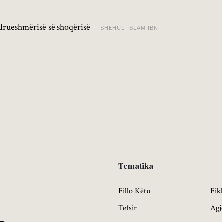
drueshmërisë së shoqërisë
SHEHUL-ISLAM IBN
Tematika
Fillo Këtu
Fik
Tefsir
Agj