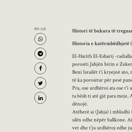
NDAJE
Histori të bukura të tregua
Historia e katërmbëdhjetë (
El-Harith El-Esharij -radiall
porositi Jahjën birin e Zeker
Beni Israilët t’i kryejnë ato,
të ka porositur për pesë punë 
Pra, ose urdhëroi ata ose t’i 
ta bësh ti atë gjë para meje
dënojë.
Atëherë ai (Jahja) i mblodhi
ulën edhe nëpër ballkone. Ai 
vet dhe t’ju urdhëroj edhe ju