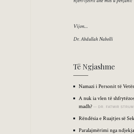
njëri-tjetrit dhe mos u përçani!”
Vijon…
Dr. Abdullah Nabolli
Të Ngjashme
Namazi i Personit të Vetëm
A nuk ia vlen të shfrytëz
madh?
DR. FATMIR STRUM
Rëndësia e Ruajtjes së Sek
Paralajmërimi nga ndjekja