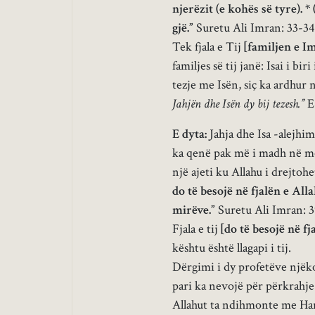
njerëzit (e kohës së tyre). *
gjë.”
Suretu Ali Imran: 33-34
Tek fjala e Tij
[familjen e I
familjes së tij janë: Isai i bi
tezje me Isën, siç ka ardhur 
Jahjën dhe Isën dy bij tezesh.”
E
E dyta:
Jahja dhe Isa -alejhi
ka qenë pak më i madh në mo
një ajeti ku Allahu i drejtoh
do të besojë në fjalën e Alla
mirëve.”
Suretu Ali Imran: 3
Fjala e tij
[do të besojë në fj
kështu është llagapi i tij.
Dërgimi i dy profetëve njëko
pari ka nevojë për përkrahje.
Allahut ta ndihmonte me Harun