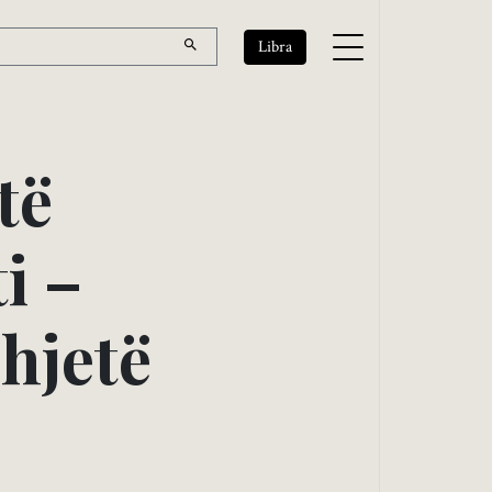
Libra
t
ë
t
i
–
d
h
j
e
t
ë