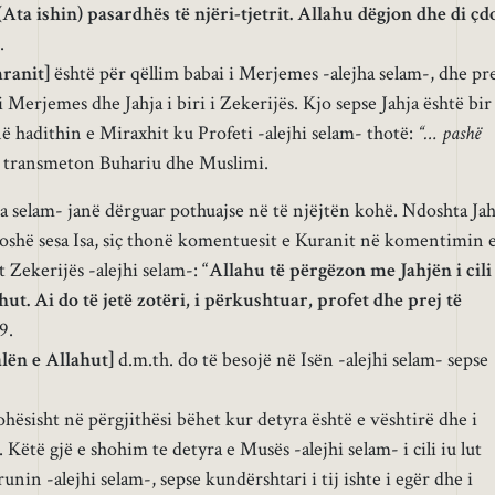
 (Ata ishin) pasardhës të njëri-tjetrit. Allahu dëgjon dhe di çd
.
mranit]
është për qëllim babai i Merjemes -alejha selam-, dhe pr
ri i Merjemes dhe Jahja i biri i Zekerijës. Kjo sepse Jahja është bir
në hadithin e Miraxhit ku Profeti -alejhi selam- thotë:
“… pashë
 transmeton Buhariu dhe Muslimi.
ma selam- janë dërguar pothuajse në të njëjtën kohë. Ndoshta Jah
shë sesa Isa, siç thonë komentuesit e Kuranit në komentimin 
et Zekerijës -alejhi selam-:
“Allahu të përgëzon me Jahjën i cili
hut. Ai do të jetë zotëri, i përkushtuar, profet dhe prej të
9.
alën e Allahut]
d.m.th. do të besojë në Isën -alejhi selam- sepse
hësisht në përgjithësi bëhet kur detyra është e vështirë dhe i
 Këtë gjë e shohim te detyra e Musës -alejhi selam- i cili iu lut
in -alejhi selam-, sepse kundërshtari i tij ishte i egër dhe i