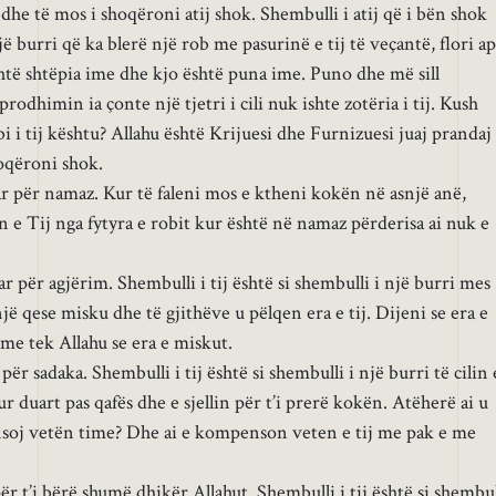
he të mos i shoqëroni atij shok. Shembulli i atij që i bën shok
jë burri që ka blerë një rob me pasurinë e tij të veçantë, flori a
shtë shtëpia ime dhe kjo është puna ime. Puno dhe më sill
dhimin ia çonte një tjetri i cili nuk ishte zotëria i tij. Kush
bi i tij kështu? Allahu është Krijuesi dhe Furnizuesi juaj prandaj
oqëroni shok.
r për namaz. Kur të faleni mos e ktheni kokën në asnjë anë,
n e Tij nga fytyra e robit kur është në namaz përderisa ai nuk e
r për agjërim. Shembulli i tij është si shembulli i një burri mes
 një qese misku dhe të gjithëve u pëlqen era e tij. Dijeni se era e
me tek Allahu se era e miskut.
ër sadaka. Shembulli i tij është si shembulli i një burri të cilin 
ur duart pas qafës dhe e sjellin për t’i prerë kokën. Atëherë ai u
oj vetën time? Dhe ai e kompenson veten e tij me pak e me
r t’i bërë shumë dhikër Allahut. Shembulli i tij është si shembul