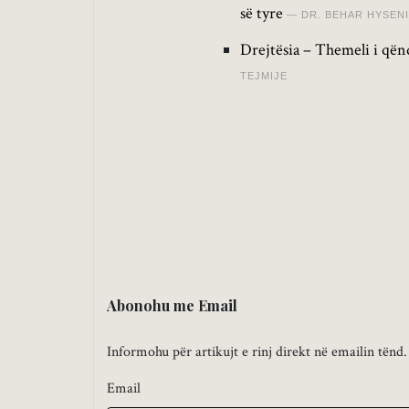
së tyre
DR. BEHAR HYSENI
Drejtësia – Themeli i qën
TEJMIJE
Abonohu me Email
Informohu për artikujt e rinj direkt në emailin tënd.
Email