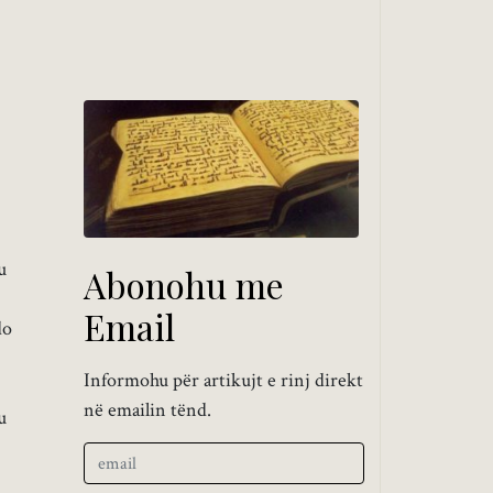
u
Abonohu me
Email
do
Informohu për artikujt e rinj direkt
në emailin tënd.
u