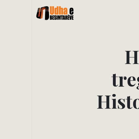
t
r
e
H
i
s
t