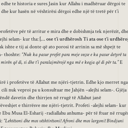
edhe te historia e sures Jasin kur Allahu i madhëruar dërgoi te
 dhe kur hasën në vështirësi dërgoi edhe një të tretë për t’i
rofetëve për të arritur e mira dhe e dobishmja tek njerëzit, dh
lejhi selam- kur tha:
[… ose t’i urdhërosh Ti ata ose t’i urdhëro
 ishte e tij ai donte që ato porosi të arrinin sa më shpejt te
am- thoshte:
“Nuk ka pasur profet para meje veçse e ka pasur detyrë ta
 mirën që di, si dhe t’i paralajmërojë nga më e keqja që di për ta.”
E
ë i profetëve të Allahut me njëri-tjetrin. Edhe kjo merret nga
 i cili nuk veproi pa u konsultuar me Jahjën –alejhi selam-. Gjëja
ndë davetin dhe thirrjen në rrugë të Allahut janë
shjet e thirrësve me njëri-tjetrit. Profeti -alejhi selam- kur
 Ebu Musa El-Esharij -radiallahu anhuma- për të ftuar në rrugë
i:
“Lehtësoni dhe mos vështirësoni! Afroni dhe mos largoni! Bindjuni