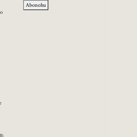
Abonohu
po
e
li