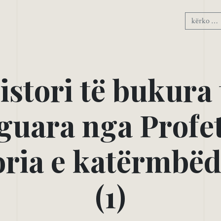
H
i
s
t
o
r
i
t
ë
b
u
k
u
r
a
g
u
a
r
a
n
g
a
P
r
o
f
e
o
r
i
a
e
k
a
t
ë
r
m
b
ë
(
1
)