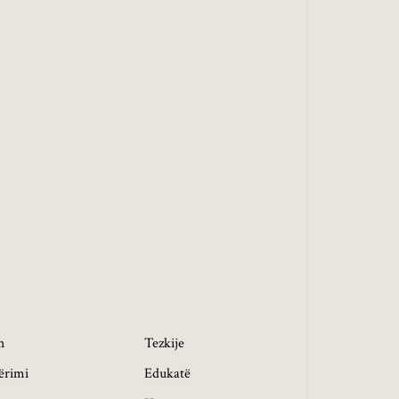
h
Tezkije
ërimi
Edukatë