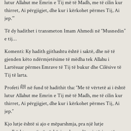
lutur Allahut me Emrin e Tij më të Madh, me të cilin kur
thirret, Ai përgjigjet, dhe kur i kërkohet përmes Tij, Ai
jep.’”
Të dy hadithet i transmeton Imam Ahmedi në “Musnedin”
e tij…
Komenti: Ky hadith gjithashtu është i saktë, dhe në të
gjenden këto ndërmjetësime të mëdha tek Allahu i
Lartësuar përmes Emrave të Tij të bukur dhe Cilësive të
Tij të larta.
Profeti ﷺ në fund të hadithit tha: “Me të vërtetë ai i është
lutur Allahut me Emrin e Tij më të Madh, me të cilin kur
thirret, Ai përgjigjet, dhe kur i kërkohet përmes Tij, Ai
jep.”
Kjo lutje është si ajo e mëparshmja, pra një lutje