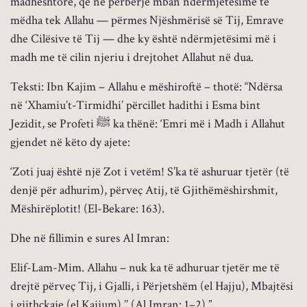
madhështore, që në përbërje mban ndërmjetësime të
mëdha tek Allahu — përmes Njëshmërisë së Tij, Emrave
dhe Cilësive të Tij — dhe ky është ndërmjetësimi më i
madh me të cilin njeriu i drejtohet Allahut në dua.
Teksti: Ibn Kajim – Allahu e mëshiroftë – thotë: “Ndërsa
në ‘Xhamiu’t-Tirmidhi’ përcillet hadithi i Esma bint
Jezidit, se Profeti ﷺ ka thënë: ‘Emri më i Madh i Allahut
gjendet në këto dy ajete:
‘Zoti juaj është një Zot i vetëm! S’ka të ashuruar tjetër (të
denjë për adhurim), përveç Atij, të Gjithëmëshirshmit,
Mëshirëplotit! (El-Bekare: 163).
Dhe në fillimin e sures Al Imran:
Elif-Lam-Mim. Allahu – nuk ka të adhuruar tjetër me të
drejtë përveç Tij, i Gjalli, i Përjetshëm (el Hajju), Mbajtësi
i gjithçkaje (el Kajjum).’’ (Al Imran: 1–2).”