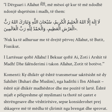
“I Dërguari i Allahut ﷺ, më mësoi që kur të më ndodhë
ndonjë shqetësim i madh, të them:
لَا إِلَهَ إِلَّا اللهُ الْحَلِيمُ الْكَرِيمُ، سُبْحَانَ اللَّهِ وَتَبَارَكَ اللهُ رَبُّ
الْعَرْشِ الْعَظِيمِ، وَالْحَمْدُ لِلَّهِ رَبِّ الْعَالَمِينَ».
‘Nuk ka të adhuruar me të drejtë përveç Allahut, të Butit,
Fisnikut.
I Lartësuar qoftë Allahu! I Bekuar qoftë Ai, Zoti i Arshit të
Madh! Dhe falënderimi i takon Allahut, Zotit të botëve.’”
Komenti: Ky dhikër që është transmetuar saktësisht në dy
Sahihët (Buhari dhe Muslim), nga hadithi i Ibn Abbasit –
është një dhikër madhështor dhe me pozitë të lartë. Është
mjaft e pëlqyeshme që myslimani ta thotë në çastet e
shtrëngesave dhe vështirësive, sepse konsiderohet prej
shkaqeve më të mëdha të çlirimit nga brengat dhe sprovat.