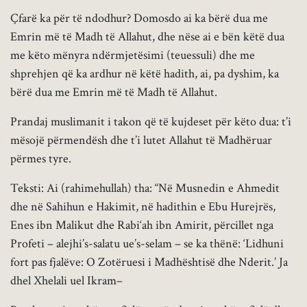
Çfarë ka për të ndodhur? Domosdo ai ka bërë dua me
Emrin më të Madh të Allahut, dhe nëse ai e bën këtë dua
me këto mënyra ndërmjetësimi (teuessuli) dhe me
shprehjen që ka ardhur në këtë hadith, ai, pa dyshim, ka
bërë dua me Emrin më të Madh të Allahut.
Prandaj muslimanit i takon që të kujdeset për këto dua: t’i
mësojë përmendësh dhe t’i lutet Allahut të Madhëruar
përmes tyre.
Teksti: Ai (rahimehullah) tha: “Në Musnedin e Ahmedit
dhe në Sahihun e Hakimit, në hadithin e Ebu Hurejrës,
Enes ibn Malikut dhe Rabi‘ah ibn Amirit, përcillet nga
Profeti – alejhi’s-salatu ue’s-selam – se ka thënë: ‘Lidhuni
fort pas fjalëve: O Zotëruesi i Madhështisë dhe Nderit.’ Ja
dhel Xhelali uel Ikram–