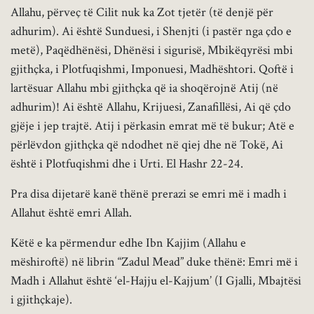
Allahu, përveç të Cilit nuk ka Zot tjetër (të denjë për
adhurim). Ai është Sunduesi, i Shenjti (i pastër nga çdo e
metë), Paqëdhënësi, Dhënësi i sigurisë, Mbikëqyrësi mbi
gjithçka, i Plotfuqishmi, Imponuesi, Madhështori. Qoftë i
lartësuar Allahu mbi gjithçka që ia shoqërojnë Atij (në
adhurim)! Ai është Allahu, Krijuesi, Zanafillësi, Ai që çdo
gjëje i jep trajtë. Atij i përkasin emrat më të bukur; Atë e
përlëvdon gjithçka që ndodhet në qiej dhe në Tokë, Ai
është i Plotfuqishmi dhe i Urti. El Hashr 22-24.
Pra disa dijetarë kanë thënë prerazi se emri më i madh i
Allahut është emri Allah.
Këtë e ka përmendur edhe Ibn Kajjim (Allahu e
mëshiroftë) në librin “Zadul Mead” duke thënë: Emri më i
Madh i Allahut është ‘el-Hajju el-Kajjum’ (I Gjalli, Mbajtësi
i gjithçkaje).