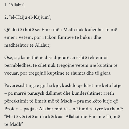
1. “Allahu”,
2. “el-Hajju el-Kajjum”,
Që do të thotë se: Emri më i Madh nuk kufizohet te një
emër i vetëm, por i takon Emrave të bukur dhe
madhështor të Allahut;
Ose, siç kanë thënë disa dijetarë, ai është tek emrat
përmbledhës, të cilët nuk tregojnë vetëm një kuptim të
veçuar, por tregojnë kuptime të shumta dhe të gjera.
Pavarësisht nga e gjitha kjo, kushdo që lutet me këto lutje
– pa marrë parasysh dallimet dhe kundërshtimet rreth
përcaktimit të Emrit më të Madh – pra me këto lutje që
Profeti – paqja e Allahut mbi të – në fund të tyre ka thënë:
“Me të vërtetë ai i ka kërkuar Allahut me Emrin e Tij më
të Madh”