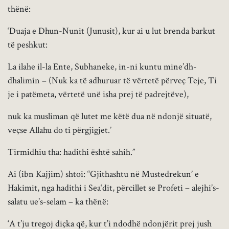
thënë:
‘Duaja e Dhun-Nunit (Junusit), kur ai u lut brenda barkut
të peshkut:
La ilahe il-la Ente, Subhaneke, in-ni kuntu mine’dh-
dhalimîn – (Nuk ka të adhuruar të vërtetë përveç Teje, Ti
je i patëmeta, vërtetë unë isha prej të padrejtëve),
nuk ka musliman që lutet me këtë dua në ndonjë situatë,
veçse Allahu do ti përgjigjet.’
Tirmidhiu tha: hadithi është sahih.”
Ai (ibn Kajjim) shtoi: “Gjithashtu në Mustedrekun’ e
Hakimit, nga hadithi i Sea‘dit, përcillet se Profeti – alejhi’s-
salatu ue’s-selam – ka thënë:
‘A t’ju tregoj diçka që, kur t’i ndodhë ndonjërit prej jush