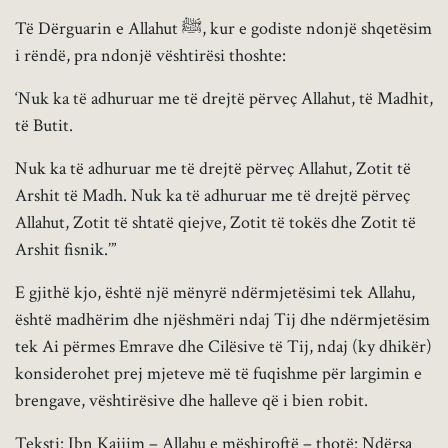
Të Dërguarin e Allahut ﷺ, kur e godiste ndonjë shqetësim
i rëndë, pra ndonjë vështirësi thoshte:
‘Nuk ka të adhuruar me të drejtë përveç Allahut, të Madhit,
të Butit.
Nuk ka të adhuruar me të drejtë përveç Allahut, Zotit të
Arshit të Madh. Nuk ka të adhuruar me të drejtë përveç
Allahut, Zotit të shtatë qiejve, Zotit të tokës dhe Zotit të
Arshit fisnik.’”
E gjithë kjo, është një mënyrë ndërmjetësimi tek Allahu,
është madhërim dhe njëshmëri ndaj Tij dhe ndërmjetësim
tek Ai përmes Emrave dhe Cilësive të Tij, ndaj (ky dhikër)
konsiderohet prej mjeteve më të fuqishme për largimin e
brengave, vështirësive dhe halleve që i bien robit.
Teksti: Ibn Kajjim – Allahu e mëshiroftë – thotë: Ndërsa