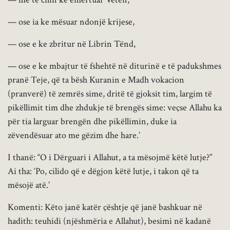
— ose ia ke mësuar ndonjë krijese,
— ose e ke zbritur në Librin Tënd,
— ose e ke mbajtur të fshehtë në diturinë e të padukshmes
pranë Teje, që ta bësh Kuranin e Madh vokacion
(pranverë) të zemrës sime, dritë të gjoksit tim, largim të
pikëllimit tim dhe zhdukje të brengës sime: veçse Allahu ka
për tia larguar brengën dhe pikëllimin, duke ia
zëvendësuar ato me gëzim dhe hare.’
I thanë: “O i Dërguari i Allahut, a ta mësojmë këtë lutje?”
Ai tha: ‘Po, cilido që e dëgjon këtë lutje, i takon që ta
mësojë atë.’
Komenti: Këto janë katër çështje që janë bashkuar në
hadith: teuhidi (njëshmëria e Allahut), besimi në kadanë