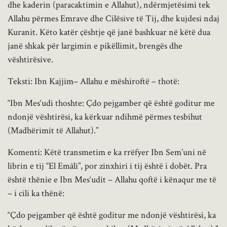
dhe kaderin (paracaktimin e Allahut), ndërmjetësimi tek
Allahu përmes Emrave dhe Cilësive të Tij, dhe kujdesi ndaj
Kuranit. Këto katër çështje që janë bashkuar në këtë dua
janë shkak për largimin e pikëllimit, brengës dhe
vështirësive.
Teksti: Ibn Kajjim– Allahu e mëshiroftë – thotë:
“Ibn Mes‘udi thoshte: Çdo pejgamber që është goditur me
ndonjë vështirësi, ka kërkuar ndihmë përmes tesbihut
(Madhërimit të Allahut).”
Komenti: Këtë transmetim e ka rrëfyer Ibn Sem’uni në
librin e tij “El Emâli”, por zinxhiri i tij është i dobët. Pra
është thënie e Ibn Mes‘udit – Allahu qoftë i kënaqur me të
– i cili ka thënë:
“Çdo pejgamber që është goditur me ndonjë vështirësi, ka