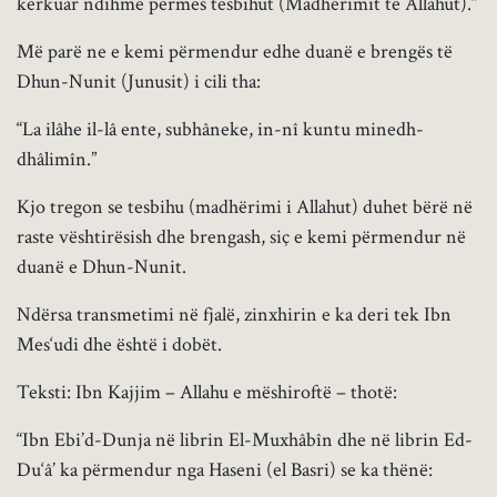
kërkuar ndihmë përmes tesbihut (Madhërimit të Allahut).”
Më parë ne e kemi përmendur edhe duanë e brengës të
Dhun-Nunit (Junusit) i cili tha:
“La ilâhe il-lâ ente, subhâneke, in-nî kuntu minedh-
dhâlimîn.”
Kjo tregon se tesbihu (madhërimi i Allahut) duhet bërë në
raste vështirësish dhe brengash, siç e kemi përmendur në
duanë e Dhun-Nunit.
Ndërsa transmetimi në fjalë, zinxhirin e ka deri tek Ibn
Mes‘udi dhe është i dobët.
Teksti: Ibn Kajjim – Allahu e mëshiroftë – thotë:
“Ibn Ebi’d-Dunja në librin El-Muxhâbîn dhe në librin Ed-
Du‘â’ ka përmendur nga Haseni (el Basri) se ka thënë: