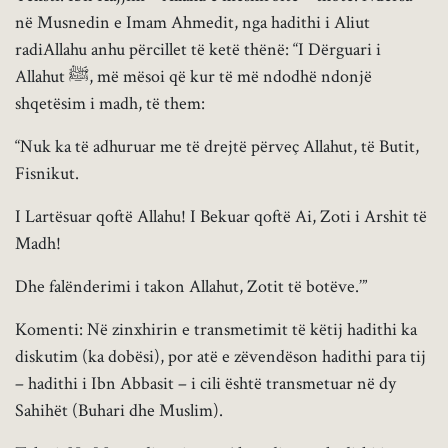
në Musnedin e Imam Ahmedit, nga hadithi i Aliut
radiAllahu anhu përcillet të ketë thënë: “I Dërguari i
Allahut ﷺ, më mësoi që kur të më ndodhë ndonjë
shqetësim i madh, të them:
“Nuk ka të adhuruar me të drejtë përveç Allahut, të Butit,
Fisnikut.
I Lartësuar qoftë Allahu! I Bekuar qoftë Ai, Zoti i Arshit të
Madh!
Dhe falënderimi i takon Allahut, Zotit të botëve.’”
Komenti: Në zinxhirin e transmetimit të këtij hadithi ka
diskutim (ka dobësi), por atë e zëvendëson hadithi para tij
– hadithi i Ibn Abbasit – i cili është transmetuar në dy
Sahihët (Buhari dhe Muslim).