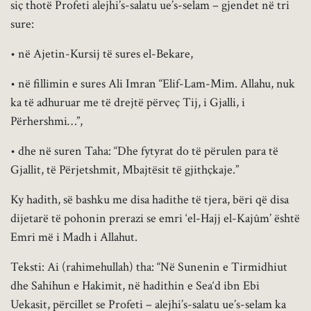
siç thotë Profeti alejhi’s-salatu ue’s-selam – gjendet në tri
sure:
• në Ajetin-Kursij të sures el-Bekare,
• në fillimin e sures Ali Imran “Elif-Lam-Mim. Allahu, nuk
ka të adhuruar me të drejtë përveç Tij, i Gjalli, i
Përhershmi…”,
• dhe në suren Taha: “Dhe fytyrat do të përulen para të
Gjallit, të Përjetshmit, Mbajtësit të gjithçkaje.”
Ky hadith, së bashku me disa hadithe të tjera, bëri që disa
dijetarë të pohonin prerazi se emri ‘el-Hajj el-Kajûm’ është
Emri më i Madh i Allahut.
Teksti: Ai (rahimehullah) tha: “Në Sunenin e Tirmidhiut
dhe Sahihun e Hakimit, në hadithin e Sea‘d ibn Ebi
Uekasit, përcillet se Profeti – alejhi’s-salatu ue’s-selam ka