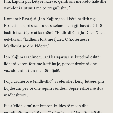
Pra, kapuni pas këtyre fjalëve, qëndroni me këto fjalë dhe
vazhdoni (lutuni) me to rregullisht…”
Komenti: Pastaj ai (Ibn Kajjim) solli këtë hadith nga
Profeti – alejhi’s-salatu ue’s-selam – cili gjithashtu është
hadith i saktë, se ai ka thënë: “Elidh-dhû bi ‘Ja Dhel-Xhelali
uel-Ikrâm’ “Lidhuni fort me fjalët: O Zotëruesi i
Madhështisë dhe Nderit.”
Ibn Kajjim (rahimehullah) ka sqaruar se kuptimi është:
lidheni veten fort me këtë lutje, përqëndrohuni dhe
vazhdojeni lutjen me këto fjalë.
Folja urdhërore (elidh-dhû’) i referohet kësaj lutjeje, pra
kujdesuni për të dhe jepini rëndësi. Sepse është një dua
madhështore.
Fjala ‘elidh-dhû’ nënkupton kujdes të madh dhe
vazhdimësi me këtë dua: “O Zotërues i Madhështisë dhe