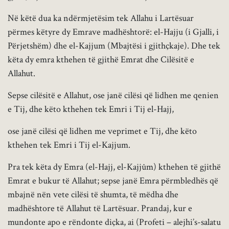
Në këtë dua ka ndërmjetësim tek Allahu i Lartësuar
përmes këtyre dy Emrave madhështorë: el-Hajju (i Gjalli, i
Përjetshëm) dhe el-Kajjum (Mbajtësi i gjithçkaje). Dhe tek
këta dy emra kthehen të gjithë Emrat dhe Cilësitë e
Allahut.
Sepse cilësitë e Allahut, ose janë cilësi që lidhen me qenien
e Tij, dhe këto kthehen tek Emri i Tij el-Hajj,
ose janë cilësi që lidhen me veprimet e Tij, dhe këto
kthehen tek Emri i Tij el-Kajjum.
Pra tek këta dy Emra (el-Hajj, el-Kajjûm) kthehen të gjithë
Emrat e bukur të Allahut; sepse janë Emra përmbledhës që
mbajnë nën vete cilësi të shumta, të mëdha dhe
madhështore të Allahut të Lartësuar. Prandaj, kur e
mundonte apo e rëndonte diçka, ai (Profeti – alejhi’s-salatu