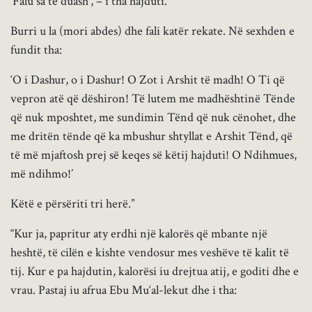
‘Falu sa të duash’, – i tha hajduti.
Burri u la (mori abdes) dhe fali katër rekate. Në sexhden e
fundit tha:
‘O i Dashur, o i Dashur! O Zot i Arshit të madh! O Ti që
vepron atë që dëshiron! Të lutem me madhështinë Tënde
që nuk mposhtet, me sundimin Tënd që nuk cënohet, dhe
me dritën tënde që ka mbushur shtyllat e Arshit Tënd, që
të më mjaftosh prej së keqes së këtij hajduti! O Ndihmues,
më ndihmo!’
Këtë e përsëriti tri herë.”
“Kur ja, papritur aty erdhi një kalorës që mbante një
heshtë, të cilën e kishte vendosur mes veshëve të kalit të
tij. Kur e pa hajdutin, kalorësi iu drejtua atij, e goditi dhe e
vrau. Pastaj iu afrua Ebu Mu‘al-lekut dhe i tha: