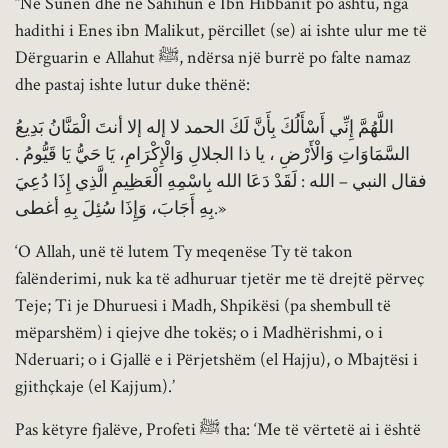
“Në Sunen dhe në Sahihun e Ibn Hibbanit po ashtu, nga
hadithi i Enes ibn Malikut, përcillet (se) ai ishte ulur me të
Dërguarin e Allahut ﷺ, ndërsa një burrë po falte namaz
dhe pastaj ishte lutur duke thënë:
اللَّهُمَّ إِنِّي أَسْأَلُكَ بِأَنَّ لَكَ الحمد لا إله إلا أنتَ الْمَنَّانُ بَدِيعُ
السَّمَاوَاتِ وَالْأَرْضِ ، يا ذا الجلالِ وَالْإِكْرَامِ، يَا حَيُّ يَا قَيُّومُ .
فقال النبي – الله : لَقَدْ دَعَا الله بِاسْمِهِ الْعَظِيمِ الَّذِي إِذَا دُعِيَ
بِهِ أَجَابَ، وَإِذَا سُئِلَ بِهِ أغطى.»
‘O Allah, unë të lutem Ty meqenëse Ty të takon
falënderimi, nuk ka të adhuruar tjetër me të drejtë përveç
Teje; Ti je Dhuruesi i Madh, Shpikësi (pa shembull të
mëparshëm) i qiejve dhe tokës; o i Madhërishmi, o i
Nderuari; o i Gjallë e i Përjetshëm (el Hajju), o Mbajtësi i
gjithçkaje (el Kajjum).’
Pas këtyre fjalëve, Profeti ﷺ tha: ‘Me të vërtetë ai i është