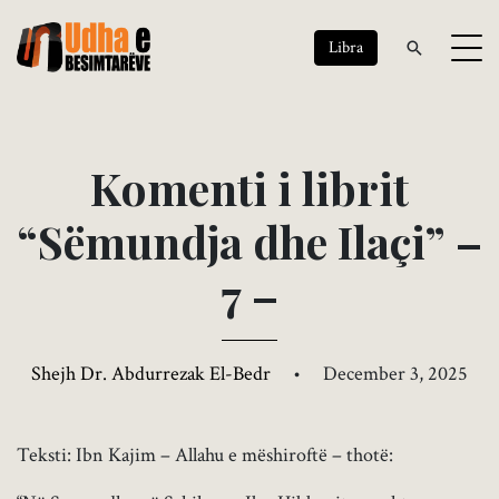
Libra
K
o
m
e
n
t
i
i
l
i
b
r
i
t
“
S
ë
m
u
n
d
j
a
d
h
e
I
l
a
ç
i
”
–
7
–
Shejh Dr. Abdurrezak El-Bedr
•
December 3, 2025
Teksti: Ibn Kajim – Allahu e mëshiroftë – thotë: