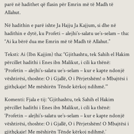
parë në hadithet që flasin për Emrin më të Madh të
Allahut.
Në hadithin e parë ishte Ja Hajju Ja Kajjum, si dhe në
hadithin e dytë, ku Profeti – alejhi’s-salatu ue’s-selam – tha:
“Ai ka bërë dua me Emrin më të Madh të Allahut.”
Teksti: Ai (Ibn Kajjim) tha: “Gjithashtu, tek Sahih el Hakim
përcillet hadithi i Enes ibn Malikut, i cili ka thënë:
‘Profetin – alejhi’s-salatu ue’s-selam – kur e kapte ndonjë
vështirësi, thoshte: O i Gjallë, O i Përjetshëm! o Mbajtësi i
gjithçkaje! Me mëshirën Tënde kërkoj ndihmë.’”
Komenti: Fjala e tij: “Gjithashtu, tek Sahih el Hakim
përcillet hadithi i Enes ibn Malikut, i cili ka thënë:
‘Profetin – alejhi’s-salatu ue’s-selam – kur e kapte ndonjë
vështirësi, thoshte: O i Gjallë, O i Përjetshëm! O Mbajtësi i
gjithçkaje! Me mëshirën Tënde kërkoj ndihmë.’