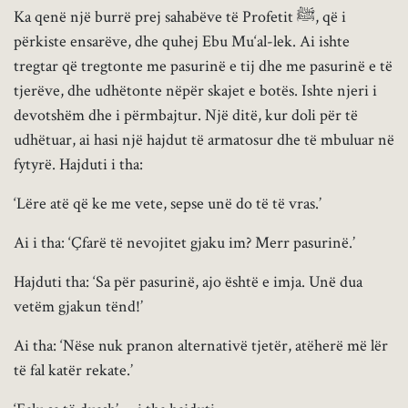
Ka qenë një burrë prej sahabëve të Profetit ﷺ, që i
përkiste ensarëve, dhe quhej Ebu Mu‘al-lek. Ai ishte
tregtar që tregtonte me pasurinë e tij dhe me pasurinë e të
tjerëve, dhe udhëtonte nëpër skajet e botës. Ishte njeri i
devotshëm dhe i përmbajtur. Një ditë, kur doli për të
udhëtuar, ai hasi një hajdut të armatosur dhe të mbuluar në
fytyrë. Hajduti i tha:
‘Lëre atë që ke me vete, sepse unë do të të vras.’
Ai i tha: ‘Çfarë të nevojitet gjaku im? Merr pasurinë.’
Hajduti tha: ‘Sa për pasurinë, ajo është e imja. Unë dua
vetëm gjakun tënd!’
Ai tha: ‘Nëse nuk pranon alternativë tjetër, atëherë më lër
të fal katër rekate.’