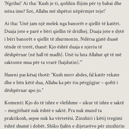
‘Ngrihu!’ Ai tha: ‘Kush je ti, qofshin flijim për ty babai dhe
nëna ime? Sot, Allahu më shpëtoi nëpërmjet teje!’
Ai tha: ‘Unë jam një melek nga banorët e qiellit të katërt.
Duaja jote e parë e bëri qiellin të dridhej. Duaja jote e dytë
i bëri banorët e qiellit të zhurmonin. Ndërsa gjatë duasë
tënde të tretë, thanë: Kjo është duaja e njeriu të
dëshpëruar (në hall të madh). Unë iu luta Allahut që të më
caktonte mua për ta vrarë (hajdutin).’”
Haseni pas kësaj thotë: “Kush merr abdes, fal katër rekate
dhe e bën këtë dua, Allahu ka për tiu përgjigjur – qoftë i
dëshpëruar apo jo.”
Komenti: Kjo do të ishte e vlefshme – sikur të ishte e saktë
– megjithatë nuk është e saktë. Pra nuk mund ta
praktikosh, sepse nuk ka vërtetësi. Zinxhiri i këtij tregimi
është shumë i dobët. Shiko fjalën e dijetarëve për zinxhirin