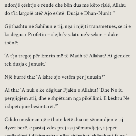
ndonjë çështje e rëndë dhe bën dua me këto fjalë, Allahu
do t’ia largojë atë? Ajo është: Duaja e Dhun-Nunit.’”
Gjithashtu në Sahihun e tij, nga i njëjti transmetues, se ai e
ka dëgjuar Profetin – alejhi’s-salatu ue’s-selam – duke
thënë:
‘A t’ju tregoj për Emrin më të Madh të Allahut? Ai gjendet
tek duaja e Junusit.’
Një burrë tha: “A ishte ajo vetëm për Junusin?”
Ai tha: “A nuk e ke dëgjuar Fjalën e Allahut? ‘Dhe Ne iu
përgjigjëm atij, dhe e shpëtuam nga pikëllimi. E kështu Ne
i shpëtojmë besimtarët.’”
Cilido musliman që e thotë këtë dua në sëmundjen e tij
dyzet herë, e pastaj vdes prej asaj sëmundjeje, i jepet
shpërblimi i dëshmorit; e nëse shërohet, shërohet i falur.”