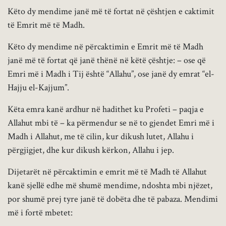
Këto dy mendime janë më të fortat në çështjen e caktimit
të Emrit më të Madh.
Këto dy mendime në përcaktimin e Emrit më të Madh
janë më të fortat që janë thënë në këtë çështje: – ose që
Emri më i Madh i Tij është “Allahu”, ose janë dy emrat “el-
Hajju el-Kajjum”.
Këta emra kanë ardhur në hadithet ku Profeti – paqja e
Allahut mbi të – ka përmendur se në to gjendet Emri më i
Madh i Allahut, me të cilin, kur dikush lutet, Allahu i
përgjigjet, dhe kur dikush kërkon, Allahu i jep.
Dijetarët në përcaktimin e emrit më të Madh të Allahut
kanë sjellë edhe më shumë mendime, ndoshta mbi njëzet,
por shumë prej tyre janë të dobëta dhe të pabaza. Mendimi
më i fortë mbetet: