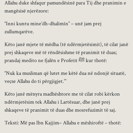
Allahu duke shfaqur pamundësinë para Tij dhe pranimin e
mangësisë njerëzore:
“Inni kuntu mine’dh-dhalimîn” – unë jam prej
zullumqarëve.
Këto janë mjete të mëdha (të ndërmjetësimit), të cilat janë
prej shkaqeve më të rëndësishme të pranimit të duas;
prandaj medito ne fjalën e Profetit ﷺ kur thotë:
“Nuk ka musliman që lutet me këtë dua në ndonjë situatë,
veçse Allahu do ti përgjigjet.’”
Këto janë mënyra madhështore me të cilat robi kërkon
ndërmjetësim tek Allahu i Lartësuar, dhe janë prej
shkaqeve të pranimit të duas dhe mosrefuzimit të saj.
Teksti: Më pas Ibn Kajjim– Allahu e mëshiroftë – thotë: