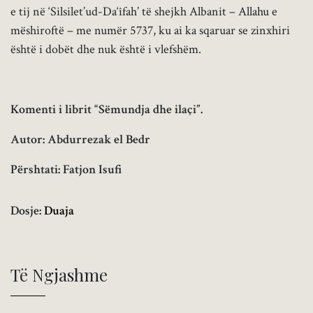
e tij në ‘Silsilet’ud-Da‘îfah’ të shejkh Albanit – Allahu e
mëshiroftë – me numër 5737, ku ai ka sqaruar se zinxhiri
është i dobët dhe nuk është i vlefshëm.
Komenti i librit “Sëmundja dhe ilaçi”.
Autor: Abdurrezak el Bedr
Përshtati: Fatjon Isufi
Dosje:
Duaja
Të Ngjashme