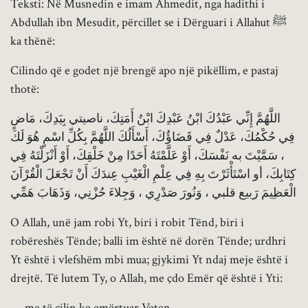
Teksti: Në Musnedin e imam Ahmedit, nga hadithi i
Abdullah ibn Mesudit, përcillet se i Dërguari i Allahut ﷺ
ka thënë:
Cilindo që e godet një brengë apo një pikëllim, e pastaj
thotë:
اللَّهُمَّ إِنِّي عَبْدُكَ ابْنُ عَبْدِكَ ابْنُ أَمَتِكَ، ناصيتي بِيَدِكَ، مَاضٍ
فِي حُكْمُكَ، عَدْلٌ فِي قَضَاؤُكَ، أَسْأَلُكَ اللَّهُمَّ بِكُلِّ اسْمٍ هُوَ لَكَ
، سَمَّيْتَ به نَفْسَكَ، أَوْ عَلَّمْتَهُ أَحَدًا مِنْ خَلْقِكَ، أَوْ أَنْزَلْتَهُ فِي
كِتَابِكَ، أو اسْتَأْثَرْتَ بِهِ فِي عِلْمِ الْغَيْبِ عِندَكَ أَنْ تَجْعَلَ الْقُرْآنَ
الْعَظِيمَ رَبيع قلبي ، وَنُورَ صَدْرِي ، وَجِلاءَ حُزْنِي، وَذَهَابَ هَمِّي
O Allah, unë jam robi Yt, biri i robit Tënd, biri i
robëreshës Tënde; balli im është në dorën Tënde; urdhri
Yt është i vlefshëm mbi mua; gjykimi Yt ndaj meje është i
drejtë. Të lutem Ty, o Allah, me çdo Emër që është i Yti:
— me të cilin ke emërtuar Veten,