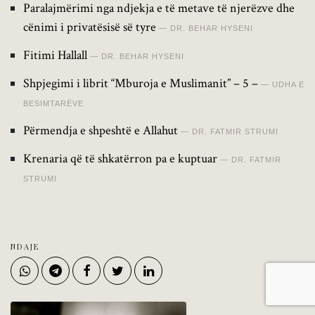
Paralajmërimi nga ndjekja e të metave të njerëzve dhe
cënimi i privatësisë së tyre
DR. BEHAR HYSENI
Fitimi Hallall
DR. BEHAR HYSENI
Shpjegimi i librit “Mburoja e Muslimanit” – 5 –
UDHA E
BESIMTARËVE
Përmendja e shpeshtë e Allahut
DR. FATMIR STRUMI
Krenaria që të shkatërron pa e kuptuar
DR. FATMIR
STRUMI
NDAJE