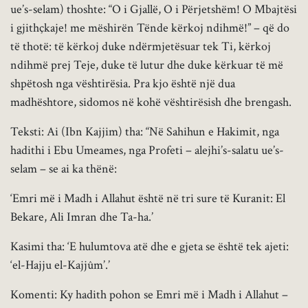
ue’s-selam) thoshte: “O i Gjallë, O i Përjetshëm! O Mbajtësi
i gjithçkaje! me mëshirën Tënde kërkoj ndihmë!” – që do
të thotë: të kërkoj duke ndërmjetësuar tek Ti, kërkoj
ndihmë prej Teje, duke të lutur dhe duke kërkuar të më
shpëtosh nga vështirësia. Pra kjo është një dua
madhështore, sidomos në kohë vështirësish dhe brengash.
Teksti: Ai (Ibn Kajjim) tha: “Në Sahihun e Hakimit, nga
hadithi i Ebu Umeames, nga Profeti – alejhi’s-salatu ue’s-
selam – se ai ka thënë:
‘Emri më i Madh i Allahut është në tri sure të Kuranit: El
Bekare, Ali Imran dhe Ta-ha.’
Kasimi tha: ‘E hulumtova atë dhe e gjeta se është tek ajeti:
‘el-Hajju el-Kajjûm’.’
Komenti: Ky hadith pohon se Emri më i Madh i Allahut –