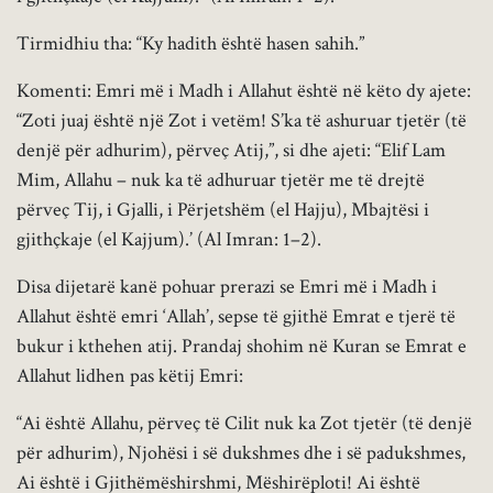
Tirmidhiu tha: “Ky hadith është hasen sahih.”
Komenti: Emri më i Madh i Allahut është në këto dy ajete:
“Zoti juaj është një Zot i vetëm! S’ka të ashuruar tjetër (të
denjë për adhurim), përveç Atij,”, si dhe ajeti: “Elif Lam
Mim, Allahu – nuk ka të adhuruar tjetër me të drejtë
përveç Tij, i Gjalli, i Përjetshëm (el Hajju), Mbajtësi i
gjithçkaje (el Kajjum).’ (Al Imran: 1–2).
Disa dijetarë kanë pohuar prerazi se Emri më i Madh i
Allahut është emri ‘Allah’, sepse të gjithë Emrat e tjerë të
bukur i kthehen atij. Prandaj shohim në Kuran se Emrat e
Allahut lidhen pas këtij Emri:
“Ai është Allahu, përveç të Cilit nuk ka Zot tjetër (të denjë
për adhurim), Njohësi i së dukshmes dhe i së padukshmes,
Ai është i Gjithëmëshirshmi, Mëshirëploti! Ai është