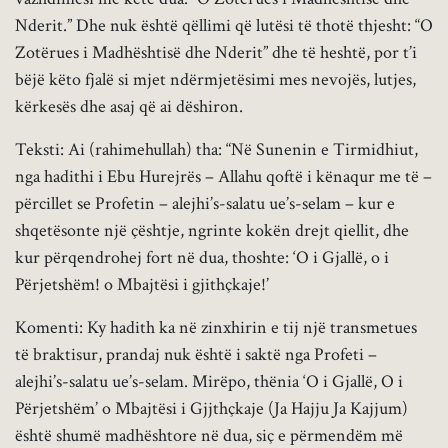
Nderit.” Dhe nuk është qëllimi që lutësi të thotë thjesht: “O
Zotërues i Madhështisë dhe Nderit” dhe të heshtë, por t’i
bëjë këto fjalë si mjet ndërmjetësimi mes nevojës, lutjes,
kërkesës dhe asaj që ai dëshiron.
Teksti: Ai (rahimehullah) tha: “Në Sunenin e Tirmidhiut,
nga hadithi i Ebu Hurejrës – Allahu qoftë i kënaqur me të –
përcillet se Profetin – alejhi’s-salatu ue’s-selam – kur e
shqetësonte një çështje, ngrinte kokën drejt qiellit, dhe
kur përqendrohej fort në dua, thoshte: ‘O i Gjallë, o i
Përjetshëm! o Mbajtësi i gjithçkaje!’
Komenti: Ky hadith ka në zinxhirin e tij një transmetues
të braktisur, prandaj nuk është i saktë nga Profeti –
alejhi’s-salatu ue’s-selam. Mirëpo, thënia ‘O i Gjallë, O i
Përjetshëm’ o Mbajtësi i Gjjthçkaje (Ja Hajju Ja Kajjum)
është shumë madhështore në dua, siç e përmendëm më