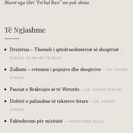
Marrë nga libri “Fet’hul Bari” me pak shtesa.
Të Ngjashme
Drejtësia – Themeli i qëndrueshmërisë së shoqërisë
SHEHUL-ISLAM IBN TEJMIJE
Zullumi – rrënuesi i popujve dhe shoqërive
DR. FATMIR
STRUMI
Pasojat e Braktisjes së të Vërtetës
DR. FATMIR STRUMI
Dobitë e pafundme të teksteve fetare
DR. FATMIR
STRUMI
Falënderimi për mirësitë
HOXHË EMIN BILALI