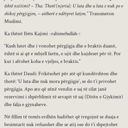
është nxitimi? – Tha: Thotë (njeriu): U luta dhe u luta e nuk po e
shikoj përgjigjen, – atëherë e ndërpret lutjen.”
Transmeton
Muslimi.
Ka thënë Ibën Kajimi -rahimehullah-:
“Kush lutet dhe i vonohet përgjigja dhe e braktis duanë,
është si ai që e mbjell farën, e ujit dhe kujdeset për të. Por
kur i afrohet koha e vjeljes, e braktis.”
Ka thënë Daudi: Frikësohet për atë që kundërshton dhe
thotë: ‘U luta dhe nuk mora përgjigje’, se do t’i privohet
përgjigja. Apo ato që zënë vendin e saj të cilat janë
rezervimi i shpërblimit të sevapit të saj (Ditën e Gjykimit)
dhe falja e gjynaheve.
Në fillim të temës erdhën hadithet që tregojnë se duaja e
besimtarit nuk refuzohet dhe se atij ose do t’i shpejtohet