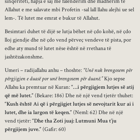
sinqeriteti, hapja e saj me falënderim dhe madhërim të
Allahut e me salavate mbi Profetin -sal lall llahu alejhi ue sel
lem-. Të lutet me emrat e bukur të Allahut.
Besimtari duhet të dijë se lutja bëhet në çdo kohë, në çdo
lloj gjendje dhe në çdo vend përveç vendeve të pista, por
edhe aty mund të lutet nëse është në rrethana të
jashtëzakonshme.
Umeri – radijallahu anhu – thoshte:
“Unë nuk brengosem për
përgjigjen e duasë por unë brengosem për duanë.”
Kjo sepse
Allahu ka premtuar në Kuran:
“…i përgjigjem lutjes së atij
që më lutet.”
(Bekare: 186) Dhe në një vend tjetër thuhet:
“Kush është Ai që i përgjigjet lutjes së nevojtarit kur ai i
lutet, dhe ia largon të keqen.”
(Neml: 62) Dhe në një
vend tjetër:
“Dhe tha Zoti juaj: Lutmuni Mua t’ju
përgjijem juve.”
(Gafir: 60)