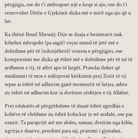
përgjigja, ose do t’i zmbrapset një e keqe si ajo, ose do t’i
rezervohet Ditën e Gjykimit diçka më e mirë nga ajo që u
lut.
Ka thënë Ibnul Xheuzij: Dije se duaja e besimtarit nuk
kthehet mbrapsht (pa asgjë) veçse mund të jetë më e
dobishme për të (ndonjëherë) vonesa e përgjigjes, ose
kompensimi me diçka që është më e dobishme për të në të
ardhmen e tij, të afërt apo të largët. Prandaj duhet që
muslimani të mos e ndërpresë kërkimin prej Zotit të tij
sepse ai është në adhurim gjatë momentit të lutjes, ashtu
siç është në adhurim kur ia dorëzon çështjen e tij Allahut.
Prej edukatës së përgjithshme të duasë është zgjedhja e
kohëve të vlefshme siç është koha kur je në sexhde, ose pas
ezanit. Ta paraprijë atë me abdes, namaz, drejtim nga kibla,
ngritja e duarve, pendimi para saj, pranimi i gjynahut,