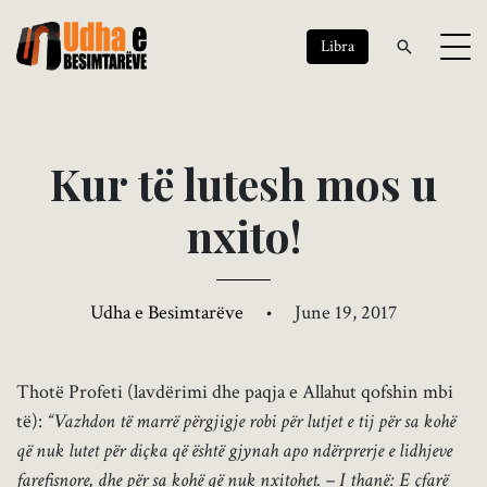
Libra
K
u
r
t
ë
l
u
t
e
s
h
m
o
s
u
n
x
i
t
o
!
Udha e Besimtarëve
•
June 19, 2017
Thotë Profeti (lavdërimi dhe paqja e Allahut qofshin mbi
të):
“Vazhdon të marrë përgjigje robi për lutjet e tij për sa kohë
që nuk lutet për diçka që është gjynah apo ndërprerje e lidhjeve
farefisnore, dhe për sa kohë që nuk nxitohet. – I thanë: E çfarë