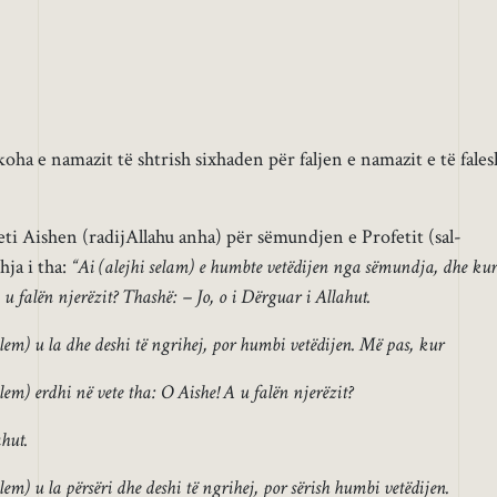
ha e namazit të shtrish sixhaden për faljen e namazit e të fales
ti Aishen (radijAllahu anha) për sëmundjen e Profetit (sal-
hja i tha:
“Ai (alejhi selam) e humbte vetëdijen nga sëmundja, dhe kur
 u falën njerëzit?
Thashë: – Jo, o i Dërguar i Allahut.
l-lem) u la dhe deshi të ngrihej, por humbi vetëdijen. Më pas, kur
l-lem) erdhi në vete tha: O Aishe! A u falën njerëzit?
ahut.
-lem) u la përsëri dhe deshi të ngrihej, por sërish humbi vetëdijen.