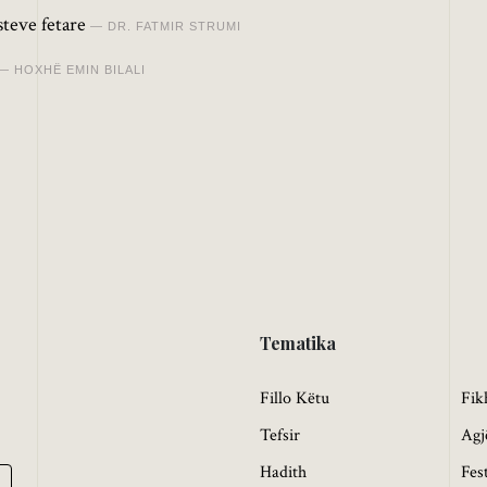
teve fetare
DR. FATMIR STRUMI
HOXHË EMIN BILALI
Tematika
Fillo Këtu
Fik
Tefsir
Agj
Hadith
Fes