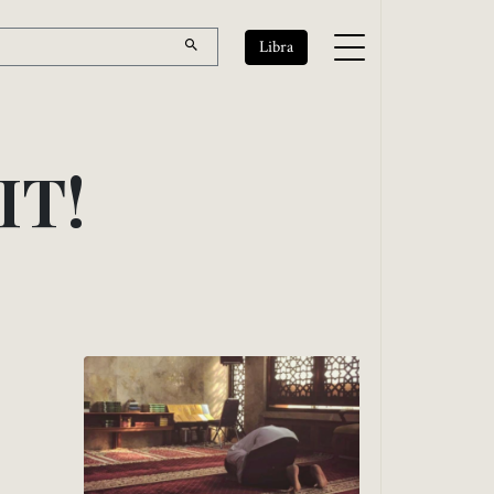
Libra
I
T
!