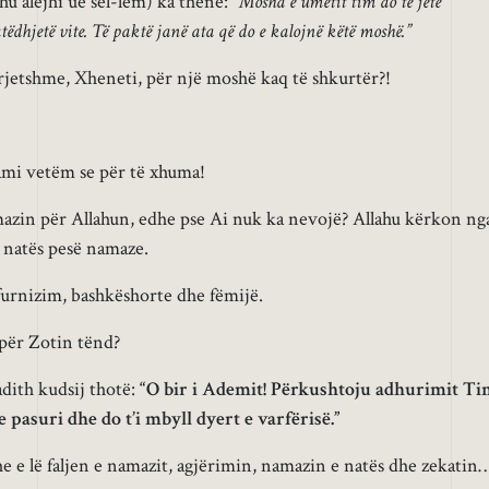
ahu alejhi ue sel-lem) ka thënë:
“Mosha e umetit tim do të jetë
tëdhjetë vite. Të paktë janë ata që do e kalojnë këtë moshë.”
rjetshme, Xheneti, për një moshë kaq të shkurtër?!
ami vetëm se për të xhuma!
mazin për Allahun, edhe pse Ai nuk ka nevojë? Allahu kërkon ng
he natës pesë namaze.
 furnizim, bashkëshorte dhe fëmijë.
 për Zotin tënd?
dith kudsij thotë:
“O bir i Ademit! Përkushtoju adhurimit T
 pasuri dhe do t’i mbyll dyert e varfërisë.”
 e lë faljen e namazit, agjërimin, namazin e natës dhe zekatin