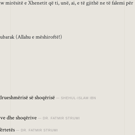
w mirësitë e Xhenetit që ti, unë, ai, e të gjithë ne të falemi për
barak (Allahu e mëshiroftë!)
drueshmërisë së shoqërisë
SHEHUL-ISLAM IBN
jve dhe shoqërive
DR. FATMIR STRUMI
Vërtetës
DR. FATMIR STRUMI