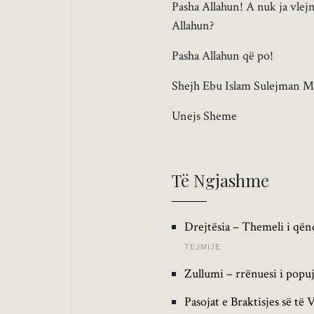
Pasha Allahun! A nuk ja vlejn
Allahun?
Pasha Allahun që po!
Shejh Ebu Islam Sulejman Mu
Unejs Sheme
Të Ngjashme
Drejtësia – Themeli i qën
TEJMIJE
Zullumi – rrënuesi i popu
Pasojat e Braktisjes së të 