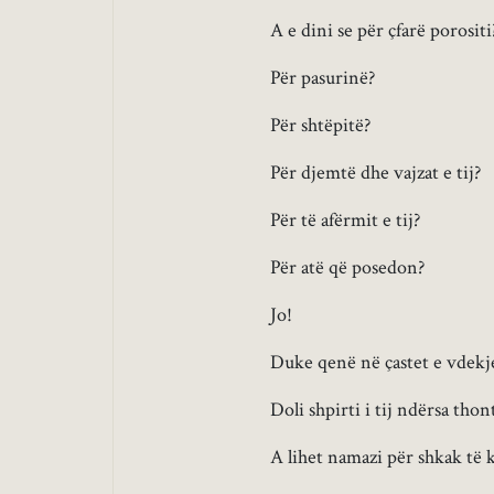
A e dini se për çfarë porositi
Për pasurinë?
Për shtëpitë?
Për djemtë dhe vajzat e tij?
Për të afërmit e tij?
Për atë që posedon?
Jo!
Duke qenë në çastet e vdekjes
Doli shpirti i tij ndërsa thon
A lihet namazi për shkak të k