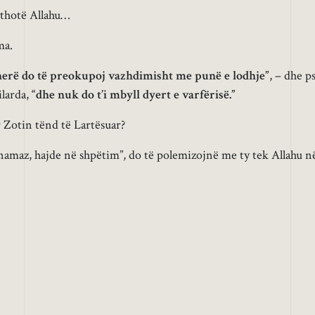
thotë Allahu…
ma.
ëherë do të preokupoj vazhdimisht me punë e lodhje”
, – dhe p
larda,
“dhe nuk do t’i mbyll dyert e varfërisë.”
r Zotin tënd të Lartësuar?
 namaz, hajde në shpëtim”, do të polemizojnë me ty tek Allahu n