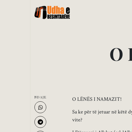
O
NDAJE
O LËNËS I NAMAZIT!
Sa ke për të jetuar në këtë d
vite?