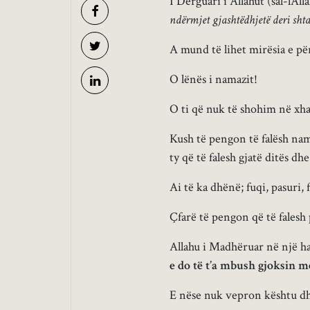
I Dërguari i Allahut (sal-lAll
ndërmjet gjashtëdhjetë deri shta
A mund të lihet mirësia e pë
O lënës i namazit!
O ti që nuk të shohim në xh
Kush të pengon të falësh na
ty që të falesh gjatë ditës d
Ai të ka dhënë; fuqi, pasuri,
Çfarë të pengon që të falesh
Allahu i Madhëruar në një ha
e do të t’a mbush gjoksin me
E nëse nuk vepron kështu dhe