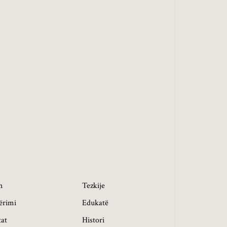
h
Tezkije
ërimi
Edukatë
tat
Histori