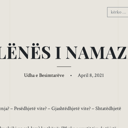
L
Ë
N
Ë
S
I
N
A
M
A
Z
Udha e Besimtarëve
•
April 8, 2021
ynja? – Pesëdhjetë vite? – Gjashtëdhjetë vite? – Shtatëdhjetë