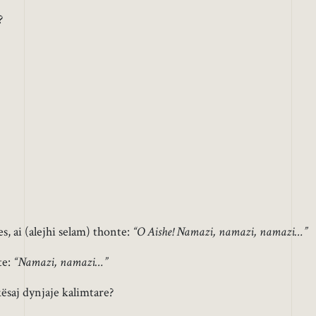
?
, ai (alejhi selam) thonte:
“O Aishe! Namazi, namazi, namazi…”
te:
“Namazi, namazi…”
ësaj dynjaje kalimtare?