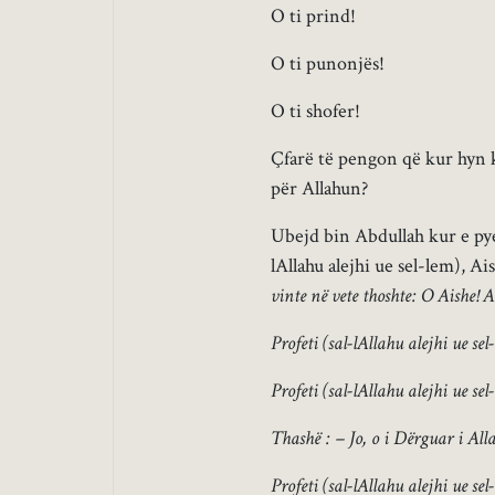
O ti prind!
O ti punonjës!
O ti shofer!
Çfarë të pengon që kur hyn ko
për Allahun?
Ubejd bin Abdullah kur e pye
lAllahu alejhi ue sel-lem), Ais
vinte në vete thoshte: O Aishe! A
Profeti (sal-lAllahu alejhi ue se
Profeti (sal-lAllahu alejhi ue se
Thashë : – Jo, o i Dërguar i All
Profeti (sal-lAllahu alejhi ue sel