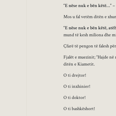
“E nëse nuk e bën këtë…” –
Mos u fal vetëm ditën e xhu
“E nëse nuk e bën këtë, at
mund të kesh miliona dhe mi
Çfarë të pengon të falesh pë
Fjalët e muezinit; “Hajde në
ditën e Kiametit.
O ti drejtor!
O ti inxhinier!
O ti doktor!
O ti bashkëshort!