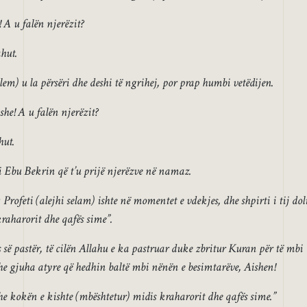
 A u falën njerëzit?
ahut.
l-lem) u la përsëri dhe deshi të ngrihej, por prap humbi vetëdijen.
he! A u falën njerëzit?
hut.
i Ebu Bekrin që t’u prijë njerëzve në namaz.
Profeti (alejhi selam) ishte në momentet e vdekjes, dhe shpirti i tij dol
raharorit dhe qafës sime”.
së pastër, të cilën Allahu e ka pastruar duke zbritur Kuran për të mbi
dhe gjuha atyre që hedhin baltë mbi nënën e besimtarëve, Aishen!
 dhe kokën e kishte (mbështetur) midis kraharorit dhe qafës sime.”