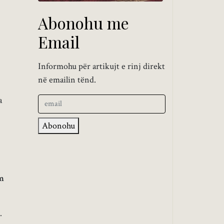
Abonohu me
Email
Informohu për artikujt e rinj direkt
në emailin tënd.
a
Abonohu
im
…