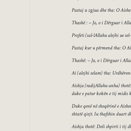
Pastaj u zgjua dhe tha: O Aishe!
Thashë : – Jo, o i Dërguar i All
Profeti (sal-lAllahu alejhi ue se
Pastaj kur u përmend tha: O Ais
Thashë: – Jo, o i Dërguar i Alla
Ai (alejhi selam) tha: Urdhëron
Aishja (radijAllahu anha) thotë: 
duke e patur kokën e tij midis k
Duke qenë në shoqërinë e Aishes 
shtatë qiejt. Iu thafshin duart 
Aishja thotë: Doli shpirti i tij