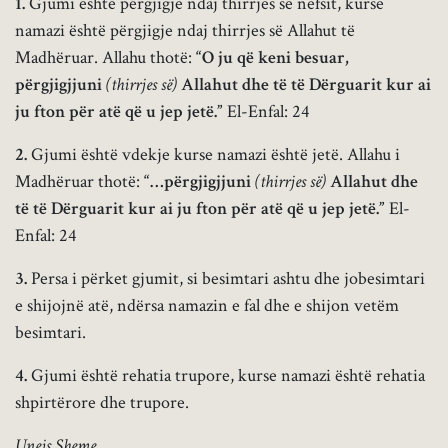
1.
Gjumi është përgjigje ndaj thirrjes së nefsit, kurse
namazi është përgjigje ndaj thirrjes së Allahut të
Madhëruar. Allahu thotë:
“O ju që keni besuar,
përgjigjjuni
(thirrjes së)
Allahut dhe të të Dërguarit kur ai
ju fton për atë që u jep jetë.”
El-Enfal: 24
2.
Gjumi është vdekje kurse namazi është jetë. Allahu i
Madhëruar thotë:
“…përgjigjjuni
(thirrjes së)
Allahut dhe
të të Dërguarit kur ai ju fton për atë që u jep jetë.”
El-
Enfal: 24
3.
Persa i përket gjumit, si besimtari ashtu dhe jobesimtari
e shijojnë atë, ndërsa namazin e fal dhe e shijon vetëm
besimtari.
4.
Gjumi është rehatia trupore, kurse namazi është rehatia
shpirtërore dhe trupore.
Unejs Sheme