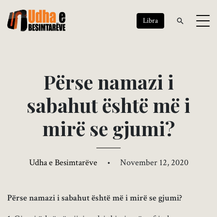
Libra
P
ë
r
s
e
n
a
m
a
z
i
i
s
a
b
a
h
u
t
ë
s
h
t
ë
m
ë
i
m
i
r
ë
s
e
g
j
u
m
i
?
Udha e Besimtarëve
•
November 12, 2020
Përse namazi i sabahut është më i mirë se gjumi?