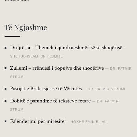
Të Ngjashme
Drejtësia – Themeli i qëndrueshmërisë së shoqërisë
SHEHUL-ISLAM IBN TEJMIJE
Zullumi – rrënuesi i popujve dhe shoqërive
DR. FATMIR
STRUMI
Pasojat e Braktisjes së të Vërtetës
DR. FATMIR STRUMI
Dobitë e pafundme të teksteve fetare
DR. FATMIR
STRUMI
Falënderimi për mirësitë
HOXHË EMIN BILALI