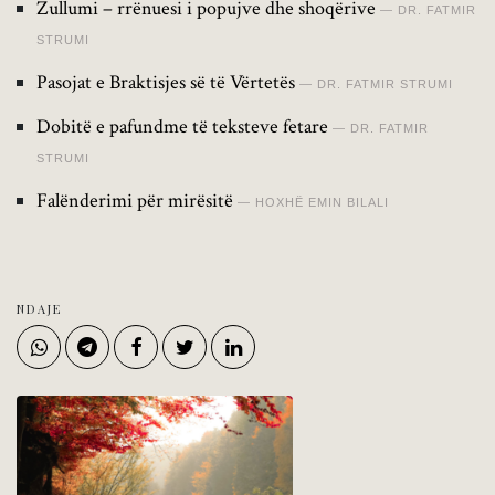
Zullumi – rrënuesi i popujve dhe shoqërive
DR. FATMIR
STRUMI
Pasojat e Braktisjes së të Vërtetës
DR. FATMIR STRUMI
Dobitë e pafundme të teksteve fetare
DR. FATMIR
STRUMI
Falënderimi për mirësitë
HOXHË EMIN BILALI
NDAJE