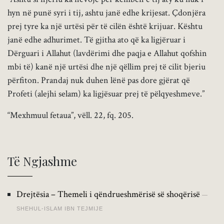
hyn në punë syri i tij, ashtu janë edhe krijesat. Çdonjëra
prej tyre ka një urtësi për të cilën është krijuar. Kështu
janë edhe adhurimet. Të gjitha ato që ka ligjëruar i
Dërguari i Allahut (lavdërimi dhe paqja e Allahut qofshin
mbi të) kanë një urtësi dhe një qëllim prej të cilit bjeriu
përfiton. Prandaj nuk duhen l
ënë pas dore gjërat që
Profeti (alejhi selam) ka ligjësuar prej të pëlqyeshmeve.”
“Mexhmuul fetaua”, vëll. 22, fq. 205.
Të Ngjashme
Drejtësia – Themeli i qëndrueshmërisë së shoqërisë
SHEHUL-ISLAM IBN TEJMIJE