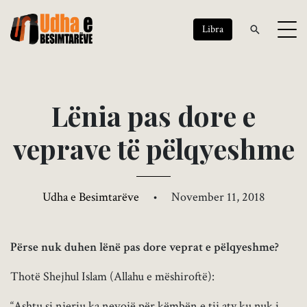
Libra
L
ë
n
i
a
p
a
s
d
o
r
e
e
v
e
p
r
a
v
e
t
ë
p
ë
l
q
y
e
s
h
m
e
Udha e Besimtarëve
•
November 11, 2018
Përse nuk duhen lënë pas dore veprat e pëlqyeshme?
Thotë Shejhul Islam (Allahu e mëshiroftë):
“Ashtu si njeriu ka nevojë për këmbën e tij aty ku nuk i