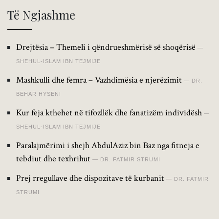
Të Ngjashme
Drejtësia – Themeli i qëndrueshmërisë së shoqërisë
SHEHUL-ISLAM IBN TEJMIJE
Mashkulli dhe femra – Vazhdimësia e njerëzimit
DR.
BEHAR HYSENI
Kur feja kthehet në tifozllëk dhe fanatizëm individësh
SHEHUL-ISLAM IBN TEJMIJE
Paralajmërimi i shejh AbdulAziz bin Baz nga fitneja e
tebdiut dhe texhrihut
DR. FATMIR STRUMI
Prej rregullave dhe dispozitave të kurbanit
DR. FATMIR
STRUMI