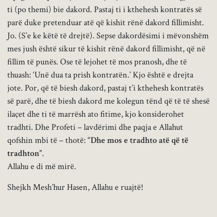
ti (po themi) bie dakord. Pastaj ti i kthehesh kontratës së
parë duke pretenduar atë që kishit rënë dakord fillimisht.
Jo. (S’e ke këtë të drejtë). Sepse dakordësimi i mëvonshëm
mes jush është sikur të kishit rënë dakord fillimisht, që në
fillim të punës. Ose të lejohet të mos pranosh, dhe të
thuash: ‘Unë dua ta prish kontratën.’ Kjo është e drejta
jote. Por, që të biesh dakord, pastaj t’i kthehesh kontratës
së parë, dhe të biesh dakord me kolegun tënd që të të shesë
ilaçet dhe ti të marrësh ato fitime, kjo konsiderohet
tradhti. Dhe Profeti – lavdërimi dhe paqja e Allahut
qofshin mbi të – thotë:
“Dhe mos e tradhto atë që të
tradhton”
.
Allahu e di më mirë.
Shejkh Mesh’hur Hasen, Allahu e ruajtë!