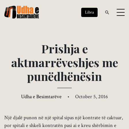
Libra
P
r
i
s
h
j
a
e
a
k
t
m
a
r
r
ë
v
e
s
h
j
e
s
m
e
p
u
n
ë
d
h
ë
n
ë
s
i
n
Udha e Besimtarëve
•
October 5, 2016
Një djalë punon në një spital sipas një kontrate të caktuar,
por spitali e shkeli kontratën pasi ai e kreu shërbimin e