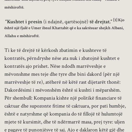
mëshiroftë.
[1]
Kjo
“Kushtet i presin
(i ndajnë, qartësojnë)
të drejtat.”
është një fjalë e Umer ibnul Khattabit që e ka saktësuar shejkh Albani,
Allahu e mëshiroftë.
Ti ke të drejtë të kërkosh zbatimin e kushteve të
kontratës, përndryshe nëse ata nuk i zbatojnë kushtet e
kontratës ajo prishet. Nëse ndodh marrëveshje e
mëvonshme mes teje dhe tyre dhe bini dakord (për një
marrëveshje të re), atëherë në këtë rast dijetarët thonë:
Dakordësimi i mëvonshëm është si kushti i mëparshëm.
Për shembull: Kompania kishte një politikë financiare të
caktuar dhe supozonte fitime të caktuara, por pati humbje,
është e natyrshme që kompania do të fillojë të hulumtojë
mjete të kursimit, dhe të ndërmarrë masa, prej tyre: uljen
e pagave të punonjësve të saj. Ajo e daklaron këtë gjë dhe