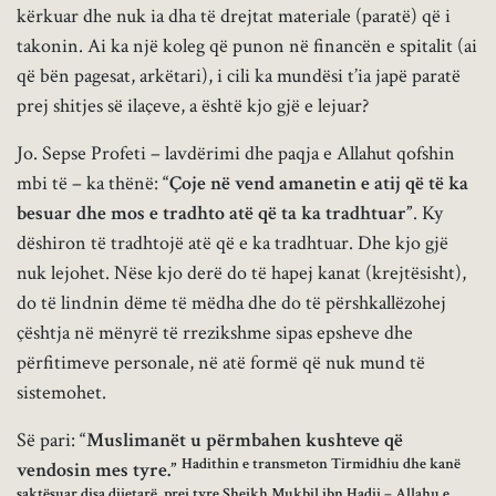
kërkuar dhe nuk ia dha të drejtat materiale (paratë) që i
takonin. Ai ka një koleg që punon në financën e spitalit (ai
që bën pagesat, arkëtari), i cili ka mundësi t’ia japë paratë
prej shitjes së ilaçeve, a është kjo gjë e lejuar?
Jo. Sepse Profeti – lavdërimi dhe paqja e Allahut qofshin
mbi të – ka thënë:
“Çoje në vend amanetin e atij që të ka
besuar dhe mos e tradhto atë që ta ka tradhtuar”
. Ky
dëshiron të tradhtojë atë që e ka tradhtuar. Dhe kjo gjë
nuk lejohet. Nëse kjo derë do të hapej kanat (krejtësisht),
do të lindnin dëme të mëdha dhe do të përshkallëzohej
çështja në mënyrë të rrezikshme sipas epsheve dhe
përfitimeve personale, në atë formë që nuk mund të
sistemohet.
Së pari:
“Muslimanët u përmbahen kushteve që
Hadithin e transmeton Tirmidhiu dhe kanë
vendosin mes tyre.”
saktësuar disa dijetarë, prej tyre Shejkh Mukbil ibn Hadij – Allahu e