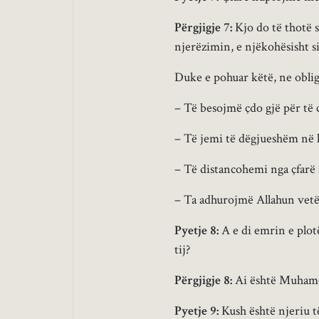
Përgjigje 7:
Kjo do të thotë 
njerëzimin, e njëkohësisht s
Duke e pohuar këtë, ne obli
– Të besojmë çdo gjë për të c
– Të jemi të dëgjueshëm në l
– Të distancohemi nga çfarë 
– Ta adhurojmë Allahun vetë
Pyetje 8:
A e di emrin e plot
tij?
Përgjigje 8:
Ai është Muhame
Pyetje 9:
Kush është njeriu t