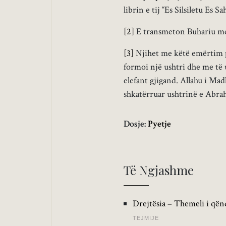
librin e tij “Es Silsiletu Es S
[2]
E transmeton Buhariu me n
[3]
Njihet me këtë emërtim pë
formoi një ushtri dhe me të 
elefant gjigand. Allahu i Ma
shkatërruar ushtrinë e Abrah
Dosje:
Pyetje
Të Ngjashme
Drejtësia – Themeli i qën
TEJMIJE