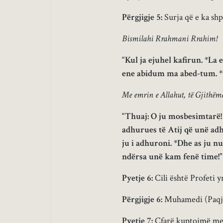
Përgjigje 5:
Surja që e ka shp
Bismilahi Rrahmani Rrahim!
“Kul ja ejuhel kafirun. *L
ene abidum ma abed-tum. *
Me emrin e Allahut, të Gjithëmë
“Thuaj: O ju mosbesimtarë!
adhurues të Atij që unë adh
ju i adhuroni. *Dhe as ju nu
ndërsa unë kam fenë time!” 
Pyetje 6:
Cili është Profeti y
Përgjigje 6:
Muhamedi (Paqja 
Pyetje 7:
Çfarë kuptojmë me f