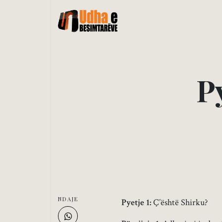
P
NDAJE
Pyetje 1:
Ç’është Shirku?