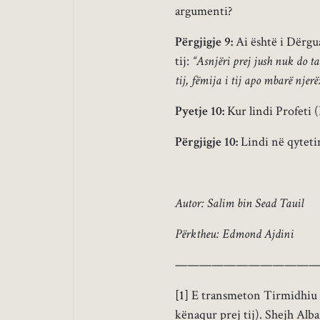
argumenti?
Përgjigje 9:
Ai është i Dërgua
tij:
“Asnjëri prej jush nuk do ta 
tij, fëmija i tij apo mbarë njerë
Pyetje 10:
Kur lindi Profeti (
Përgjigje 10:
Lindi në qytetin 
Autor: Salim bin Sead Tauil
Përktheu: Edmond Ajdini
———————————
[1]
E transmeton Tirmidhiu me
kënaqur prej tij). Shejh Alban