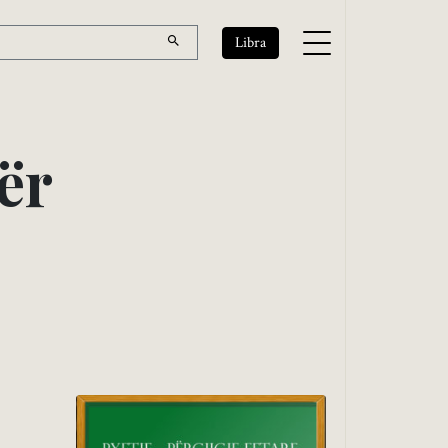
Libra
ë
r