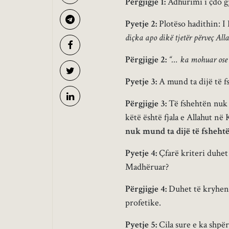
Përgjigje 1:
Adhurimi i çdo gj
Pyetje 2:
Plotëso hadithin: I 
diçka apo dikë tjetër përveç Al
Përgjigje 2:
“… ka mohuar ose k
Pyetje 3:
A mund ta dijë të f
Përgjigje 3:
Të fshehtën nuk 
këtë është fjala e Allahut në
nuk mund ta dijë të fshehtë
Pyetje 4:
Çfarë kriteri duhet 
Madhëruar?
Përgjigje 4:
Duhet të kryhen 
profetike.
Pyetje 5:
Cila sure e ka shpër