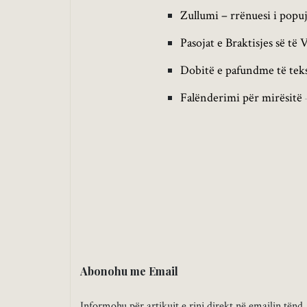
Zullumi – rrënuesi i popu
Pasojat e Braktisjes së të 
Dobitë e pafundme të teks
Falënderimi për mirësitë
Abonohu me Email
Informohu për artikujt e rinj direkt në emailin tënd.