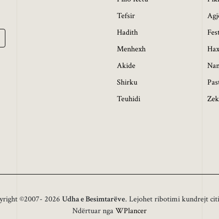
Tefsir
Agj
Hadith
Fes
Menhexh
Hax
Akide
Na
Shirku
Pas
Teuhidi
Zek
yright ©2007- 2026
Udha e Besimtarëve
. Lejohet ribotimi kundrejt cit
Ndërtuar nga
WPlancer