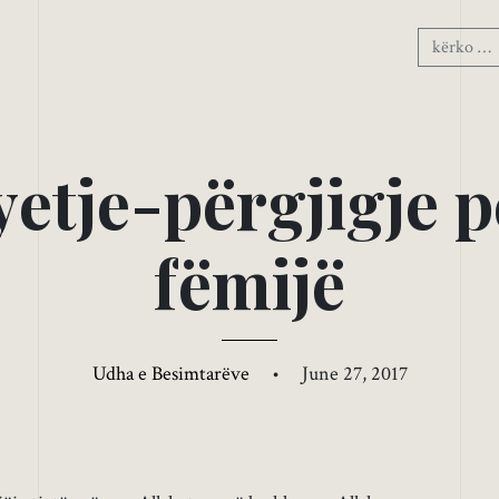
y
e
t
j
e
-
p
ë
r
g
j
i
g
j
e
p
f
ë
m
i
j
ë
Udha e Besimtarëve
•
June 27, 2017