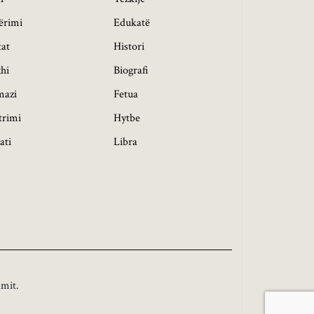
ërimi
Edukatë
tat
Histori
hi
Biografi
mazi
Fetua
trimi
Hytbe
ati
Libra
imit.