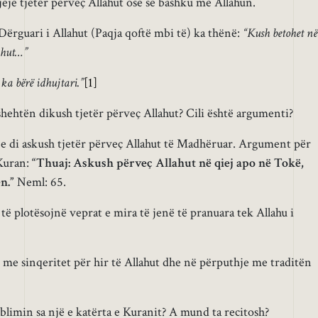
ëje tjetër përveç Allahut ose së bashku me Allahun.
Dërguari i Allahut (Paqja qoftë mbi të) ka thënë:
“Kush betohet në
lahut…”
a bërë idhujtari.”
[1]
shehtën dikush tjetër përveç Allahut? Cili është argumenti?
e di askush tjetër përveç Allahut të Madhëruar. Argument për
 Kuran:
“Thuaj: Askush përveç Allahut në qiej apo në Tokë,
n.”
Neml: 65.
të plotësojnë veprat e mira të jenë të pranuara tek Allahu i
me sinqeritet për hir të Allahut dhe në përputhje me traditën
blimin sa një e katërta e Kuranit? A mund ta recitosh?