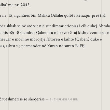
ahiha” me nr. 2042.
r. 15, nga Enes bin Maliku (Allahu qoftë i kënaqur prej tij).
r shkak se në atë vit një sundimtar etiopias i cili quhej Abraha
u nis për të shembur Qaben ku në krye të saj kishte vendosur n
dhëruar e mori në mbrojtje faltoren e lashtë (Qaben) duke e
as, ashtu siç përmendet në Kuran në suren El Fijl.
drueshmërisë së shoqërisë
SHEHUL-ISLAM IBN