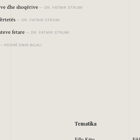
jve dhe shoqërive
DR. FATMIR STRUMI
Vërtetës
DR. FATMIR STRUMI
teve fetare
DR. FATMIR STRUMI
HOXHË EMIN BILALI
Tematika
Fillo Këtu
Fik