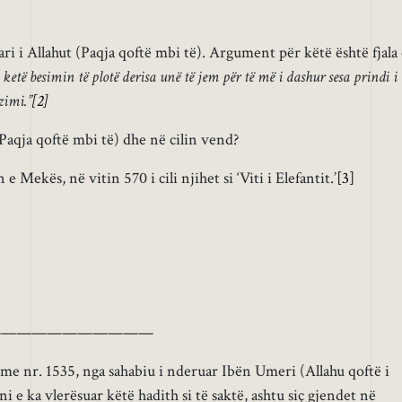
ri i Allahut (Paqja qoftë mbi të). Argument për këtë është fjala
ketë besimin të plotë derisa unë të jem për të më i dashur sesa prindi i
zimi.”
[2]
Paqja qoftë mbi të) dhe në cilin vend?
e Mekës, në vitin 570 i cili njihet si ‘Viti i Elefantit.’
[3]
———————————
 nr. 1535, nga sahabiu i nderuar Ibën Umeri (Allahu qoftë i
i e ka vlerësuar këtë hadith si të saktë, ashtu siç gjendet në