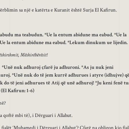
ërblimin sa një e katërta e Kuranit është Surja El Kafirun.
a eabudu ma teabudun. *Ue la entum abidune ma eabud. *Ue la
Ue la entum abidune ma eabud. *Lekum dinukum ue lijedin.
shirshmit, Mëshirëbërësit!
 *Unë nuk adhuroj çfarë ju adhuroni. *As ju nuk jeni
uroj. *Unë nuk do të jem kurrë adhurues i atyre (idhujve) q
k do të jeni adhurues të Atij që unë adhuroj! *Ju keni fenë tu
(El Kafirun: 1-6)
në?
qoftë mbi të), i Dërguari i Allahut.
jalët ‘Muhamedi i Dërguari i Allahut’? Çfarë na obligon kjo fjal