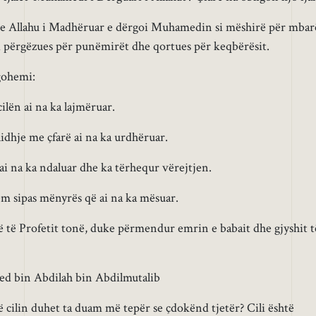
se Allahu i Madhëruar e dërgoi Muhamedin si mëshirë për mbar
i përgëzues për punëmirët dhe qortues për keqbërësit.
gohemi:
ilën ai na ka lajmëruar.
idhje me çfarë ai na ka urdhëruar.
ai na ka ndaluar dhe ka tërhequr vërejtjen.
m sipas mënyrës që ai na ka mësuar.
ë të Profetit tonë, duke përmendur emrin e babait dhe gjyshit t
d bin Abdilah bin Abdilmutalib
ë cilin duhet ta duam më tepër se çdokënd tjetër? Cili është