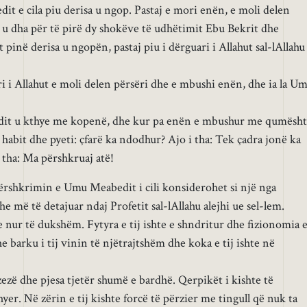
it e cila piu derisa u ngop. Pastaj e mori enën, e moli delen
 u dha për të pirë dy shokëve të udhëtimit Ebu Bekrit dhe
 pinë derisa u ngopën, pastaj piu i dërguari i Allahut sal-lAllahu
ari i Allahut e moli delen përsëri dhe e mbushi enën, dhe ia la U
dit u kthye me kopenë, dhe kur pa enën e mbushur me qumësht
 habit dhe pyeti: çfarë ka ndodhur? Ajo i tha: Tek çadra jonë ka
i tha: Ma përshkruaj atë!
ërshkrimin e Umu Meabedit i cili konsiderohet si një nga
 më të detajuar ndaj Profetit sal-lAllahu alejhi ue sel-lem.
e nur të dukshëm. Fytyra e tij ishte e shndritur dhe fizionomia 
he barku i tij vinin të njëtrajtshëm dhe koka e tij ishte në
 zezë dhe pjesa tjetër shumë e bardhë. Qerpikët i kishte të
yer. Në zërin e tij kishte forcë të përzier me tingull që nuk ta