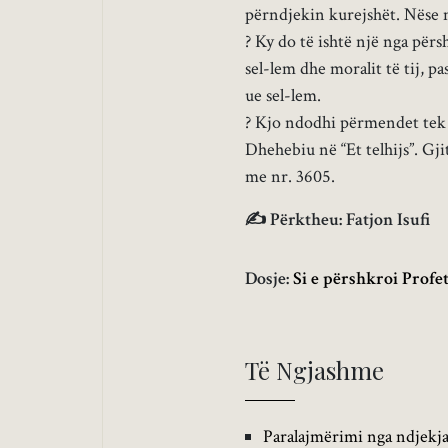
përndjekin kurejshët. Nëse më
? Ky do të ishtë një nga përs
sel-lem dhe moralit të tij, pas
ue sel-lem.
? Kjo ndodhi përmendet tek 
Dhehebiu në “Et telhijs”. Gj
me nr. 3605.
✍ Përktheu: Fatjon Isufi
Dosje:
Si e përshkroi Profet
Të Ngjashme
Paralajmërimi nga ndjekja