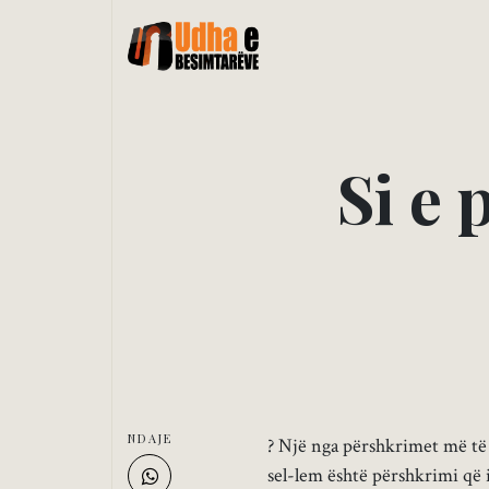
S
i
e
NDAJE
? Një nga përshkrimet më të d
sel-lem është përshkrimi që 