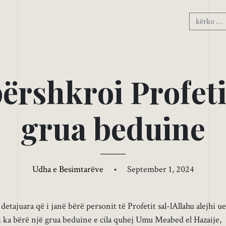
p
ë
r
s
h
k
r
o
i
P
r
o
f
e
t
g
r
u
a
b
e
d
u
i
n
e
Udha e Besimtarëve
•
September 1, 2024
etajuara që i janë bërë personit të Profetit sal-lAllahu alejhi ue
i ka bërë një grua beduine e cila quhej Umu Meabed el Hazaije,