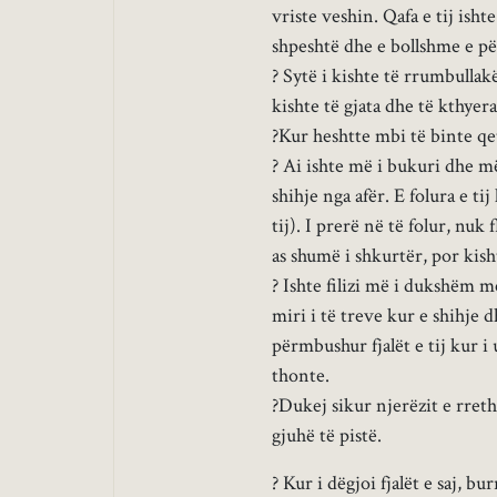
vriste veshin. Qafa e tij ish
shpeshtë dhe e bollshme e pë
? Sytë i kishte të rrumbullakë
kishte të gjata dhe të kthyer
?Kur heshtte mbi të binte qet
? Ai ishte më i bukuri dhe më
shihje nga afër. E folura e ti
tij). I prerë në të folur, nuk
as shumë i shkurtër, por kisht
? Ishte filizi më i dukshëm m
miri i të treve kur e shihje 
përmbushur fjalët e tij kur i
thonte.
?Dukej sikur njerëzit e rret
gjuhë të pistë.
? Kur i dëgjoi fjalët e saj, b