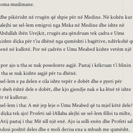
akoma muslimane.
 dhe pikërisht në rrugën që shpie për në Medine. Në kohën kur 
hu alejhi ue sel-lem emigroi nga Meka në Medine dhe ishte në
Abdullah ibën Urejkit, rrugës ata qëndruan tek çadra e Umu
ishte diçka për t’iu dhënë nga qumështi i bagëtive, ndërkohë q
kopenë në kullotë. Por në çadrën e Umu Meabed kishte vetëm një
or ajo u tha se nuk posedonte asgjë. Pastaj i këkruan t’i blinin
 tha se nuk kishte asgjë për tu dhënë.
e sel-lem e pa delen e cila ishte tepër e dobët dhe e pyeti për
 e sheh është dele e dobët, dhe kjo gjendje nuk e ka lënë të ishte
r të kullotur.
ue sel-lem i tha: A më jep leje o Umu Meabed që ta mjel këtë dele?
diçka tek ajo! Profeti sal-lAllahu alejhi ue sel-lem filloi ta milte,
ij pastaj i tha: Më sill një enë. Ajo ia solli enën dhe Profeti sal
vendosi poshtë deles dhe e moli derisa ena u mbush me qumësht.