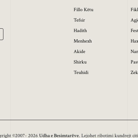
Fillo Këtu
Fik
Tefsir
Agj
Hadith
Fes
Menhexh
Hax
Akide
Na
Shirku
Pas
Teuhidi
Zek
yright ©2007- 2026
Udha e Besimtarëve
. Lejohet ribotimi kundrejt cit