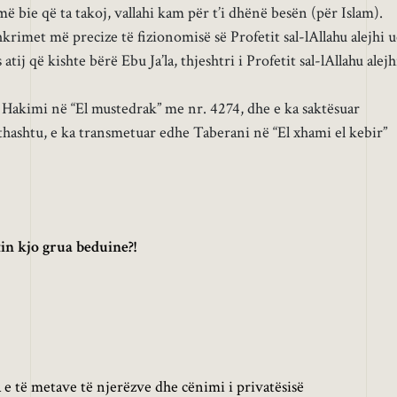
 bie që ta takoj, vallahi kam për t’i dhënë besën (për Islam).
hkrimet më precize të fizionomisë së Profetit sal-lAllahu alejhi 
 atij që kishte bërë Ebu Ja’la, thjeshtri i Profetit sal-lAllahu alejh
Hakimi në “El mustedrak” me nr. 4274, dhe e ka saktësuar
ithashtu, e ka transmetuar edhe Taberani në “El xhami el kebir”
in kjo grua beduine?!
 e të metave të njerëzve dhe cënimi i privatësisë