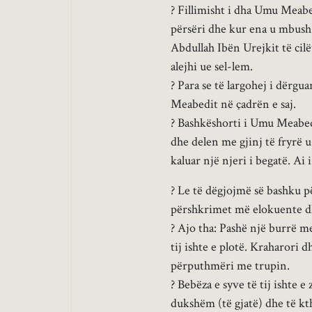
? Fillimisht i dha Umu Meabed
përsëri dhe kur ena u mbush
Abdullah Ibën Urejkit të cilët
alejhi ue sel-lem.
? Para se të largohej i dërgu
Meabedit në çadrën e saj.
? Bashkëshorti i Umu Meabe
dhe delen me gjinj të fryrë u
kaluar një njeri i begatë. Ai 
? Le të dëgjojmë së bashku p
përshkrimet më elokuente dhe
? Ajo tha: Pashë një burrë m
tij ishte e plotë. Kraharori d
përputhmëri me trupin.
? Bebëza e syve të tij ishte e
dukshëm (të gjatë) dhe të kth