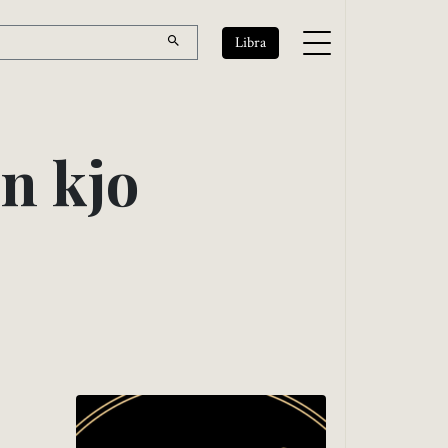
Libra
i
n
k
j
o