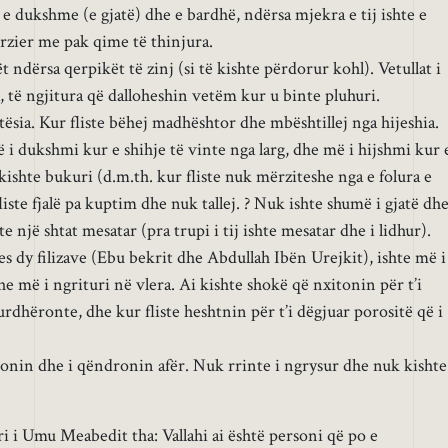
te e dukshme (e gjatë) dhe e bardhë, ndërsa mjekra e tij ishte e
rzier me pak qime të thinjura.
t ndërsa qerpikët të zinj (si të kishte përdorur kohl). Vetullat i
a, të ngjitura që dalloheshin vetëm kur u binte pluhuri.
ësia. Kur fliste bëhej madhështor dhe mbështillej nga hijeshia.
 i dukshmi kur e shihje të vinte nga larg, dhe më i hijshmi kur 
j kishte bukuri (d.m.th. kur fliste nuk mërziteshe nga e folura e
 fliste fjalë pa kuptim dhe nuk tallej. ? Nuk ishte shumë i gjatë dh
e një shtat mesatar (pra trupi i tij ishte mesatar dhe i lidhur).
es dy filizave (Ebu bekrit dhe Abdullah Ibën Urejkit), ishte më i
dhe më i ngrituri në vlera. Ai kishte shokë që nxitonin për t’i
 urdhëronte, dhe kur fliste heshtnin për t’i dëgjuar porositë që i
honin dhe i qëndronin afër. Nuk rrinte i ngrysur dhe nuk kishte
urri i Umu Meabedit tha: Vallahi ai është personi që po e