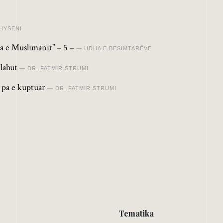
HYSENI
a e Muslimanit” – 5 –
UDHA E BESIMTARËVE
lahut
DR. FATMIR STRUMI
 pa e kuptuar
DR. FATMIR STRUMI
Tematika