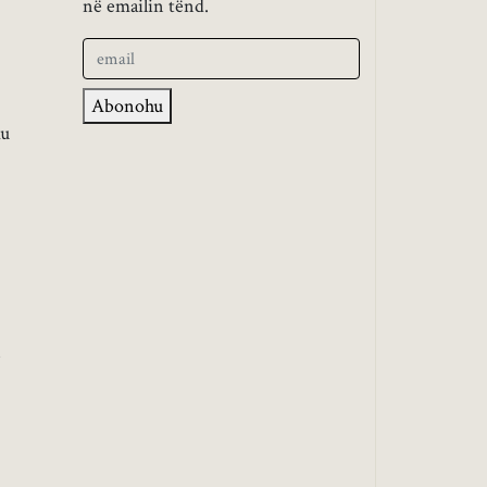
në emailin tënd.
Abonohu
mu
e