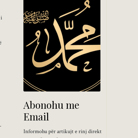
i
ë
Abonohu me
Email
-
Informohu për artikujt e rinj direkt