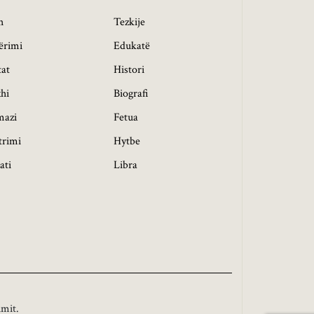
h
Tezkije
ërimi
Edukatë
tat
Histori
hi
Biografi
mazi
Fetua
trimi
Hytbe
ati
Libra
imit.