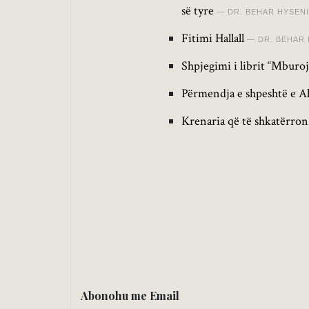
së tyre
DR. BEHAR HYSENI
Fitimi Hallall
DR. BEHAR 
Shpjegimi i librit “Mburoj
Përmendja e shpeshtë e Al
Krenaria që të shkatërron
Abonohu me Email