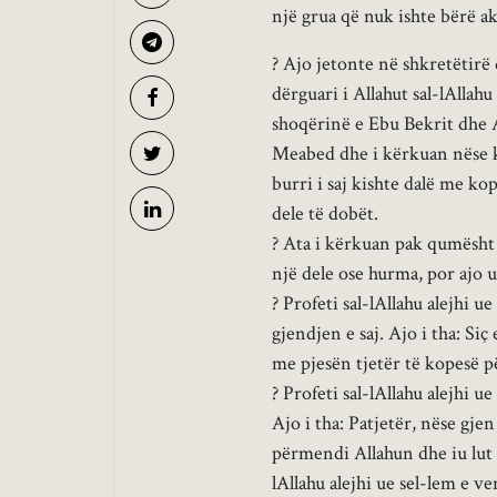
një grua që nuk ishte bërë 
? Ajo jetonte në shkretëtirë
dërguari i Allahut sal-lAlla
shoqërinë e Ebu Bekrit dhe 
Meabed dhe i kërkuan nëse k
burri i saj kishte dalë me 
dele të dobët.
? Ata i kërkuan pak qumësht p
një dele ose hurma, por ajo u
? Profeti sal-lAllahu alejhi u
gjendjen e saj. Ajo i tha: Siç
me pjesën tjetër të kopesë pë
? Profeti sal-lAllahu alejhi 
Ajo i tha: Patjetër, nëse gjen 
përmendi Allahun dhe iu lut At
lAllahu alejhi ue sel-lem e 