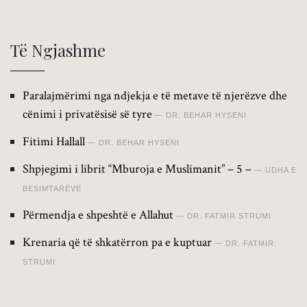
Të Ngjashme
Paralajmërimi nga ndjekja e të metave të njerëzve dhe
cënimi i privatësisë së tyre
DR. BEHAR HYSENI
Fitimi Hallall
DR. BEHAR HYSENI
Shpjegimi i librit “Mburoja e Muslimanit” – 5 –
UDHA E
BESIMTARËVE
Përmendja e shpeshtë e Allahut
DR. FATMIR STRUMI
Krenaria që të shkatërron pa e kuptuar
DR. FATMIR
STRUMI