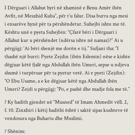
I Dërguari i Allahut hyri në xhaminë e Benu Amër ibën
Avfit, në Mesxhid Kuba”, për t’u falur. Disa burra nga mesi
i ensarëve hynë për ta përshëndetur. Suhejbi ishte me të.
Kështu unë e pyeta Suhejbin: “Çfarë bëri i Dërguari i
Allahut kur u përshëndet (ndërsa ishte në namaz)?” Ai u
përgjigj: ‘Ai bëri shenjë me dorën e tij.” Sufjani tha: “I
thashë një burri: Pyete Zejdin (ibën Eslemin) nëse e kishte
dëgjuar këtë fjalë nga Abdullah ibën Umeri, sepse u ndjeva
shumë i turpëruar për ta pyetur vetë. Ai e pyeti (Zejdin):
“O Ebu Usame, a e ke dëgjuar këtë nga Abdullah ibën
Umeri? Zejdi u përgjigj: “Po, e pashë dhe madje fola me të.”
? Ky hadith gjendet në “Musned” të Imam Ahmedit vëll. 2,
f. 10. Zinxhiri i këtij hadithi është i saktë sipas kushteve të
vendosura nga Buhariu dhe Muslimi.
? Shënim: