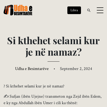
Libra
S
i
k
t
h
e
h
e
t
s
e
l
a
m
i
k
u
r
j
e
n
ë
n
a
m
a
z
?
Udha e Besimtarëve
•
September 2, 2024
? Si kthehet selami kur je në namaz?
✍ Sufjan (ibën Ujejne) transmeton nga Zejd ibën Eslem,
e ky nga Abdullah ibën Umer i cili ka thënë: