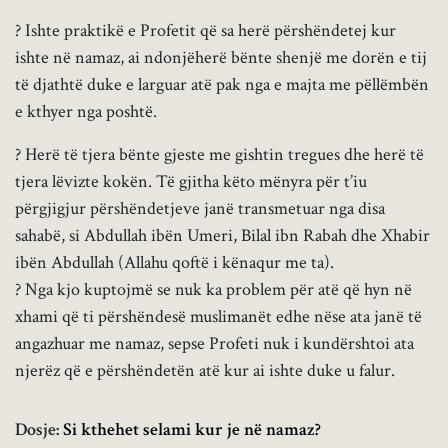
? Ishte praktikë e Profetit që sa herë përshëndetej kur
ishte në namaz, ai ndonjëherë bënte shenjë me dorën e tij
të djathtë duke e larguar atë pak nga e majta me pëllëmbën
e kthyer nga poshtë.
? Herë të tjera bënte gjeste me gishtin tregues dhe herë të
tjera lëvizte kokën. Të gjitha këto mënyra për t’iu
përgjigjur përshëndetjeve janë transmetuar nga disa
sahabë, si Abdullah ibën Umeri, Bilal ibn Rabah dhe Xhabir
ibën Abdullah (Allahu qoftë i kënaqur me ta).
? Nga kjo kuptojmë se nuk ka problem për atë që hyn në
xhami që ti përshëndesë muslimanët edhe nëse ata janë të
angazhuar me namaz, sepse Profeti nuk i kundërshtoi ata
njerëz që e përshëndetën atë kur ai ishte duke u falur.
Dosje:
Si kthehet selami kur je në namaz?