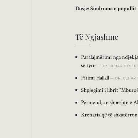
Dosje:
Sindroma e popullit 
Të Ngjashme
Paralajmërimi nga ndjekja
së tyre
DR. BEHAR HYSENI
Fitimi Hallall
DR. BEHAR 
Shpjegimi i librit “Mburoj
Përmendja e shpeshtë e Al
Krenaria që të shkatërron