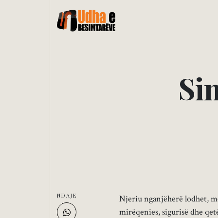
S
i
NDAJE
Njeriu nganjëherë lodhet, m
mirëqenies, sigurisë dhe qetë