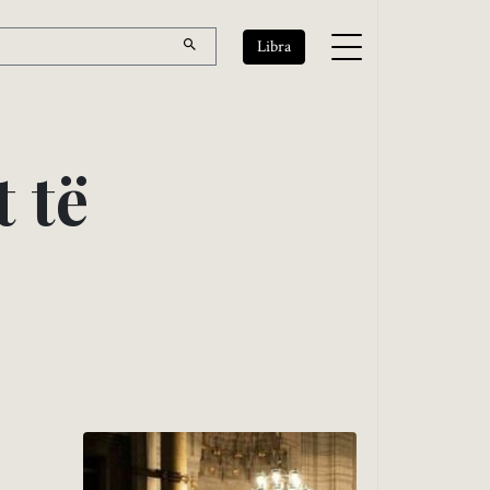
Libra
t
t
ë