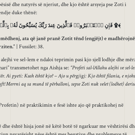
ësisë dhe natyrës së njeriut, dhe kjo është arsyeja pse Zoti i
jendje duke thënë:
نِ ٱسۡتَكۡبَرُوا۟ فَٱلَّذِینَ عِندَ رَبِّكَ یُسَبِّحُونَ لَهُۥ بِٱلَّیۡلِ وَٱلنَّهَارِ وَهُمۡ لَا یَسۡـَٔمُونَ ۩﴾
فَ
إِ
mëdhenj, ata që janë pranë Zotit tënd (engjëjt) e madhërojnë
ziten.”
| Fussilet: 38.
lejhi ve sel-lem e ndaloi teprimin pasi kjo sjell lodhje dhe mër
hari” transmetohet nga Aishja se:
“Profeti sal-lAllahu alejhi ve sel-l
ër. Ai pyeti: Kush është kjo? – Ajo u përgjigj: Kjo është filania, e njoh
ft! Merrni aq sa mund të përballoni, sepse Zoti nuk velet (lodhet) deris
rofetin) në praktikimin e fesë ishte ajo që praktikohej në
ë dhe është hisja jonë në këtë botë të ngarkuar me vështirësi dh
riun pavarësisht nëse është mes begative dhe problemeve të