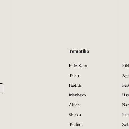
Tematika
Fillo Këtu
Fik
Tefsir
Agj
Hadith
Fes
Menhexh
Hax
Akide
Na
Shirku
Pas
Teuhidi
Zek