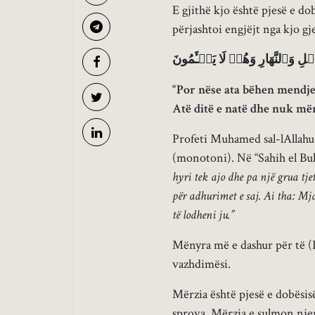
E gjithë kjo është pjesë e dob
përjashtoi engjëjt nga kjo g
“Por nëse ata bëhen mendje
Atë ditë e natë dhe nuk mër
Profeti Muhamed sal-lAllahu a
(monotoni). Në “Sahih el Bu
hyri tek ajo dhe pa një grua tjet
për adhurimet e saj. Ai tha: Mja
të lodheni ju.”
Mënyra më e dashur për të (P
vazhdimësi.
Mërzia është pjesë e dobësis
sprova. Mërzia e sulmon nje