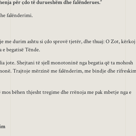
shenja për çdo të durueshëm dhe falënderues.”
dhe falënderimi.
je me durim ashtu si çdo sprovë tjetër, dhe thuaj: O Zot, kërkoj
 e begatisë Tënde.
a jote. Shejtani të sjell monotoninë nga begatia që ta mohosh
monë. Trajtoje mërzinë me falënderim, me bindje dhe rifreski
të mos bëhen thjesht tregime dhe rrënoja me pak mbetje nga e
sim