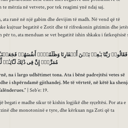
te mërzia në vetvete, por tek reagimi ynë ndaj saj.
, ata ranë në një gabim dhe devijim të madh. Në vend që të
e kujtuar begatitë e Zotit dhe të rifreskonin gëzimin dhe jetë
 për to, ata menduan se vet begatitë ishin shkaku i fatkeqësisë 
فَقَالُوا۟ رَبَّنَا بَـٰعِدۡ بَیۡنَ أَسۡفَارِنَا وَظَلَمُوۤا۟ أَنفُسَهُمۡ فَجَعَلۡنَـٰ
مُمَزَّقٍۚ إِنَّ فِی ذَ ٰ⁠لِكَ لَـَٔایَـٰت]
në, na i largo udhëtimet tona. Ata i bënê padrejtësi vetes së
 dhe i shpërndamë gjithandej. Me të vërtetë, në këtë ka shenj
alënderues.”
| Seb’e: 19.
jë begati e madhe sikur të kishin logjikë dhe syçeltësi. Por ata e
zinë dhe monotoninë e tyre, dhe kërkuan nga Zoti që ta