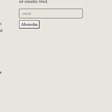
në emailin tënd.
n
Abonohu
së
a