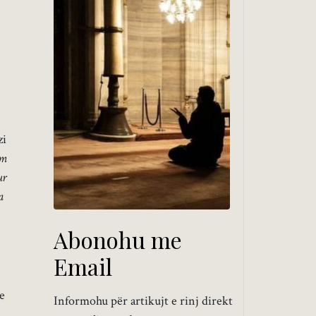
zi
em
ur
a
Abonohu me
Email
e
Informohu për artikujt e rinj direkt