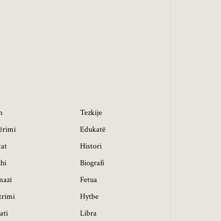
h
Tezkije
ërimi
Edukatë
tat
Histori
hi
Biografi
mazi
Fetua
trimi
Hytbe
ati
Libra