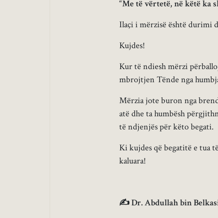
“Me të vërtetë, në këtë ka 
Ilaçi i mërzisë është durimi 
Kujdes!
Kur të ndiesh mërzi përballo
mbrojtjen Tënde nga humbja
Mërzia jote buron nga brendi
atë dhe ta humbësh përgjith
të ndjenjës për këto begati.
Ki kujdes që begatitë e tua 
kaluara!
✍ Dr. Abdullah bin Belka