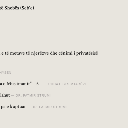
të Shebës (Seb'e)
 e të metave të njerëzve dhe cënimi i privatësisë
HYSENI
a e Muslimanit” – 5 –
UDHA E BESIMTARËVE
lahut
DR. FATMIR STRUMI
 pa e kuptuar
DR. FATMIR STRUMI