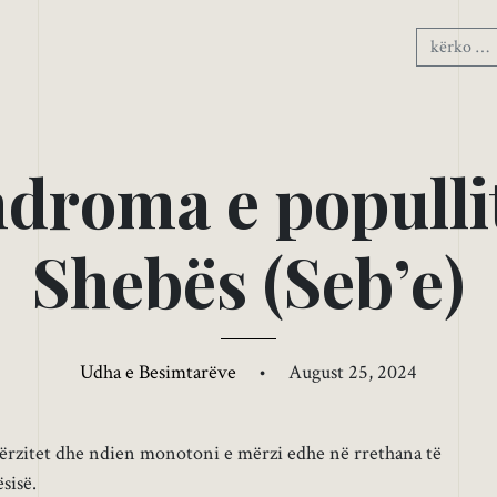
n
d
r
o
m
a
e
p
o
p
u
l
l
i
S
h
e
b
ë
s
(
S
e
b
’
e
)
Udha e Besimtarëve
•
August 25, 2024
ërzitet dhe ndien monotoni e mërzi edhe në rrethana të
sisë.