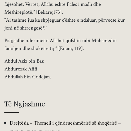
fajësohet. Vërtet, Allahu është Falës i madh dhe
Mëshirëplotë.” [Bekare;173].
“Ai tashmë jua ka shpjeguar ç’është e ndaluar, përveçse kur
jeni në shtrëngesë?!”
Paqja dhe nderimet e Allahut qofshin mbi Muhamedin
familjen dhe shokët e tij.” [Enam; 119].
Abdul Aziz bin Baz
Abdurezak Afifi
Abdullah bin Gudejan.
Të Ngjashme
Drejtësia – Themeli i qëndrueshmërisë së shoqërisë