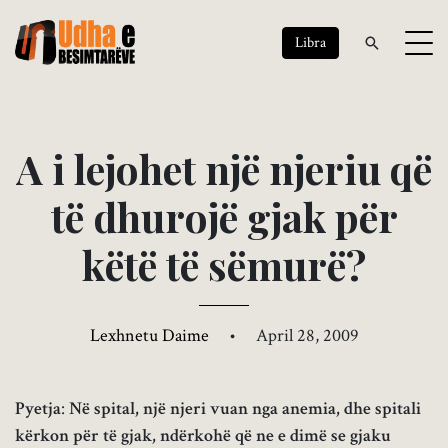
Libra
A
i
l
e
j
o
h
e
t
n
j
ë
n
j
e
r
i
u
q
ë
t
ë
d
h
u
r
o
j
ë
g
j
a
k
p
ë
r
k
ë
t
ë
t
ë
s
ë
m
u
r
ë
?
Lexhnetu Daime
•
April 28, 2009
Pyetja
:
Në spital, një njeri vuan nga anemia, dhe spitali
kërkon për të gjak, ndërkohë që ne e dimë se gjaku