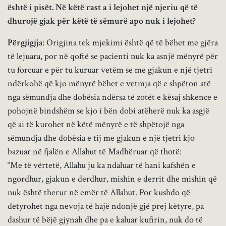
është i pisët. Në këtë rast a i lejohet një njeriu që të
dhurojë gjak për këtë të sëmurë apo nuk i lejohet?
Përgjigjj
a: Origjina tek mjekimi është që të bëhet me gjëra
të lejuara, por në qoftë se pacienti nuk ka asnjë mënyrë për
tu forcuar e për tu kuruar vetëm se me gjakun e një tjetri
ndërkohë që kjo mënyrë bëhet e vetmja që e shpëton atë
nga sëmundja dhe dobësia ndërsa të zotët e kësaj shkence e
pohojnë bindshëm se kjo i bën dobi atëherë nuk ka asgjë
që ai të kurohet në këtë mënyrë e të shpëtojë nga
sëmundja dhe dobësia e tij me gjakun e një tjetri kjo
bazuar në fjalën e Allahut të Madhëruar që thotë:
“Me të vërtetë, Allahu ju ka ndaluar të hani kafshën e
ngordhur, gjakun e derdhur, mishin e derrit dhe mishin që
nuk është therur në emër të Allahut. Por kushdo që
detyrohet nga nevoja të hajë ndonjë gjë prej këtyre, pa
dashur të bëjë gjynah dhe pa e kaluar kufirin, nuk do të