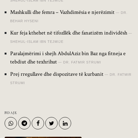
SHEHUL-ISLAM IBN TEJMIJE
Mashkulli dhe femra – Vazhdimësia e njerëzimit
DR.
BEHAR HYSENI
Kur feja kthehet në tifozllëk dhe fanatizëm individësh
SHEHUL-ISLAM IBN TEJMIJE
Paralajmërimi i shejh AbdulAziz bin Baz nga fitneja e
tebdiut dhe texhrihut
DR. FATMIR STRUMI
Prej rregullave dhe dispozitave të kurbanit
DR. FATMIR
STRUMI
NDAJE