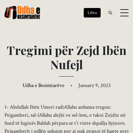
Libra
T
r
e
g
i
m
i
p
ë
r
Z
e
j
d
I
b
ë
n
N
u
f
e
j
l
Udha e Besimtarëve
•
January 9, 2023
1- Abdullah Ibën Umeri radiAllahu anhuma tregon:
Pejgamberi, sal-lAllahu alejhi ve sel-lem, e takoi Zejdin në
fund të luginës Baldah përpara se t’i vinte shpallja hyjnore.
Pejgamberit i sollën ushqim por ai nuk pranoi të hante prej