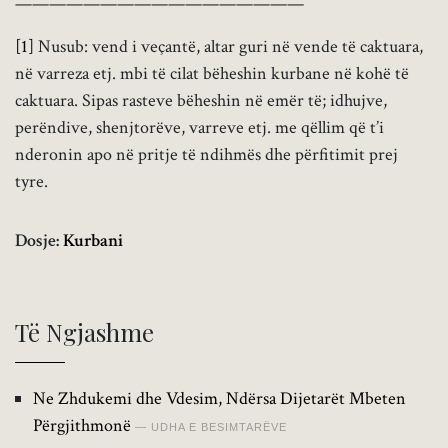
—————————————————
[1]
Nusub: vend i veçantë, altar guri në vende të caktuara,
në varreza etj. mbi të cilat bëheshin kurbane në kohë të
caktuara. Sipas rasteve bëheshin në emër të; idhujve,
perëndive, shenjtorëve, varreve etj. me qëllim që t’i
nderonin apo në pritje të ndihmës dhe përfitimit prej
tyre.
Dosje:
Kurbani
Të Ngjashme
Ne Zhdukemi dhe Vdesim, Ndërsa Dijetarët Mbeten
Përgjithmonë
UDHA E BESIMTARËVE