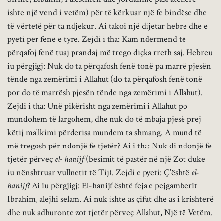
ishte një vend i vetëm) për të kërkuar një fe bindëse dhe
të vërtetë për ta ndjekur. Ai takoi një dijetar hebre dhe e
pyeti për fenë e tyre. Zejdi i tha: Kam ndërmend të
përqafoj fenë tuaj prandaj më trego diçka rreth saj. Hebreu
iu përgjigj: Nuk do ta përqafosh fenë tonë pa marrë pjesën
tënde nga zemërimi i Allahut (do ta përqafosh fenë tonë
por do të marrësh pjesën tënde nga zemërimi i Allahut).
Zejdi i tha: Unë pikërisht nga zemërimi i Allahut po
mundohem të largohem, dhe nuk do të mbaja pjesë prej
këtij mallkimi përderisa mundem ta shmang. A mund të
më tregosh për ndonjë fe tjetër? Ai i tha: Nuk di ndonjë fe
tjetër përveç
el- hanijf
(besimit të pastër në një Zot duke
iu nënshtruar vullnetit të Tij). Zejdi e pyeti: Ç’është
el-
hanijf?
Ai iu përgjigj: El-hanijf është feja e pejgamberit
Ibrahim, alejhi selam. Ai nuk ishte as çifut dhe as i krishterë
dhe nuk adhuronte zot tjetër përveç Allahut, Një të Vetëm.