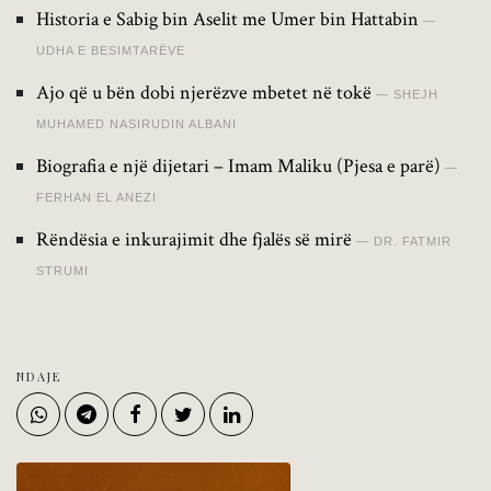
Historia e Sabig bin Aselit me Umer bin Hattabin
UDHA E BESIMTARËVE
Ajo që u bën dobi njerëzve mbetet në tokë
SHEJH
MUHAMED NASIRUDIN ALBANI
Biografia e një dijetari – Imam Maliku (Pjesa e parë)
FERHAN EL ANEZI
Rëndësia e inkurajimit dhe fjalës së mirë
DR. FATMIR
STRUMI
NDAJE