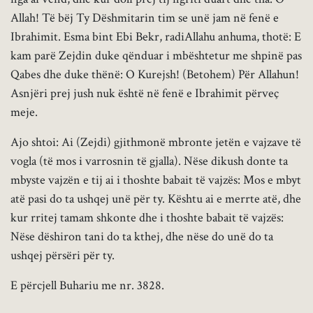
Allah! Të bëj Ty Dëshmitarin tim se unë jam në fenë e
Ibrahimit. Esma bint Ebi Bekr, radiAllahu anhuma, thotë: E
kam parë Zejdin duke qënduar i mbështetur me shpinë pas
Qabes dhe duke thënë: O Kurejsh! (Betohem) Për Allahun!
Asnjëri prej jush nuk është në fenë e Ibrahimit përveç
meje.
Ajo shtoi: Ai (Zejdi) gjithmonë mbronte jetën e vajzave të
vogla (të mos i varrosnin të gjalla). Nëse dikush donte ta
mbyste vajzën e tij ai i thoshte babait të vajzës: Mos e mbyt
atë pasi do ta ushqej unë për ty. Kështu ai e merrte atë, dhe
kur rritej tamam shkonte dhe i thoshte babait të vajzës:
Nëse dëshiron tani do ta kthej, dhe nëse do unë do ta
ushqej përsëri për ty.
E përcjell Buhariu me nr. 3828.