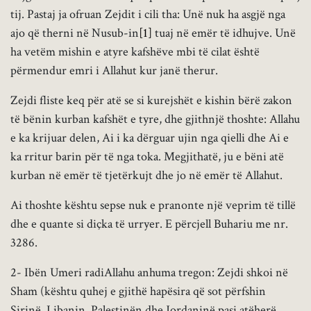
tij. Pastaj ja ofruan Zejdit i cili tha: Unë nuk ha asgjë nga
ajo që therni në Nusub-in
[1]
tuaj në emër të idhujve. Unë
ha vetëm mishin e atyre kafshëve mbi të cilat është
përmendur emri i Allahut kur janë therur.
Zejdi fliste keq për atë se si kurejshët e kishin bërë zakon
të bënin kurban kafshët e tyre, dhe gjithnjë thoshte: Allahu
e ka krijuar delen, Ai i ka dërguar ujin nga qielli dhe Ai e
ka rritur barin për të nga toka. Megjithatë, ju e bëni atë
kurban në emër të tjetërkujt dhe jo në emër të Allahut.
Ai thoshte kështu sepse nuk e pranonte një veprim të tillë
dhe e quante si diçka të urryer. E përcjell Buhariu me nr.
3286.
2- Ibën Umeri radiAllahu anhuma tregon: Zejdi shkoi në
Sham (kështu quhej e gjithë hapësira që sot përfshin
Sirinë, Libanin, Palestinën dhe Jordaninë pasi atëherë