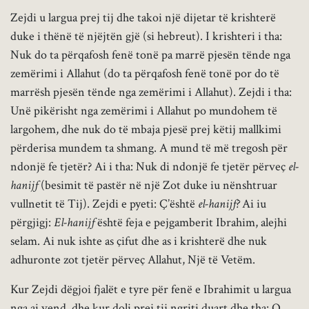
Zejdi u largua prej tij dhe takoi një dijetar të krishterë
duke i thënë të njëjtën gjë (si hebreut). I krishteri i tha:
Nuk do ta përqafosh fenë tonë pa marrë pjesën tënde nga
zemërimi i Allahut (do ta përqafosh fenë tonë por do të
marrësh pjesën tënde nga zemërimi i Allahut). Zejdi i tha:
Unë pikërisht nga zemërimi i Allahut po mundohem të
largohem, dhe nuk do të mbaja pjesë prej këtij mallkimi
përderisa mundem ta shmang. A mund të më tregosh për
ndonjë fe tjetër? Ai i tha: Nuk di ndonjë fe tjetër përveç
el-
hanijf
(besimit të pastër në një Zot duke iu nënshtruar
vullnetit të Tij). Zejdi e pyeti: Ç’është
el-hanijf?
Ai iu
përgjigj:
El-hanijf
është feja e pejgamberit Ibrahim, alejhi
selam. Ai nuk ishte as çifut dhe as i krishterë dhe nuk
adhuronte zot tjetër përveç Allahut, Një të Vetëm.
Kur Zejdi dëgjoi fjalët e tyre për fenë e Ibrahimit u largua
nga ai vend, dhe kur doli prej tij ngriti duart dhe tha: O