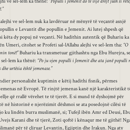
ejhi ve sel-lem ka thënë:
“Populli i Jemenit do të vijë drejt jush si retë
.”
u alejhi ve sel-lem nuk ka lavdëruar në mënyrë të veçantë asnjë
opullin e Levantit dhe popullin e Jemenit. Ai lutej shpesh që
si këta dy popuj në veçanti. Në hadithin autentik që Buhariu ka
 Umeri, citohet se Profeti sal-lAllahu alejhi ve sel-lem tha:
“O
nin tonë!”
Buhariu ka transmetuar gjithashtu nga Ebu Hurejra, se
e sel-lem ka thënë:
“Po ju vjen populli i Jemenit dhe ata janë populli
 dhe urtësia është jemenase.”
ndier personalisht kuptimin e këtij hadithi fisnik, përmes
jemenas në Evropë. Të rinjtë jemenas kanë një karakteristikë t
llje që rrallë vërehet te të tjerët. E si mund të dyshojmë për
të në historinë e njerëzimit dëshmoi se ata posedojnë cilësi të
ajo ku lindën burra muslimanë, si; Tufejl ibën Amr ed Deusi, Eb
vejs Karani dhe të tjerë, Zoti qoftë i kënaqur me të gjithë! Ng
slimanë për të çliruar Levantin, Egjiptin dhe Irakun. Nga aty