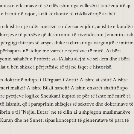
mica e viktimave të së cilës ishin nga vëllezërit tanë zejditë që
 Iranit në rajon, i cili kërkonte të riskllavërojë arabët.
cili ishte një ndër njerëzit e nderuar zejditë, ai ishte e kundër
 thirrjeve të persëve që dëshironin të rivendosnin Jemenin arab
 përgjigj thirrjes së arsyes duke u çliruar nga vargonjtë e imitim
 përhapura në lidhje me varret e njerëzve të mirë. Ai bëri
yenin sahabët e Profetit sal-lAllahu alejhi ve sel-lem dhe i bëri
ilat u bën shkak i përjetësisë së tij në faqet e historisë.
n doktrinë ndiqte i Dërguari i Zotit? A ishte ai shiit? A ishte
eri maliki? A ishte Bilali hanefi? A ishin ensarët shafiitë apo
re pyetjeve logjike Sheukani kuptoi se për të ishte më mirë t’i
ë Islamit, që i paraprinin shfaqjes së sekteve dhe doktrinave të
brin e tij “Nejlul Eutar” në të cilin ai u shpjegon muslimanëve
 Kuran dhe në Sunet, sipas konceptit të gjeneratave të para të