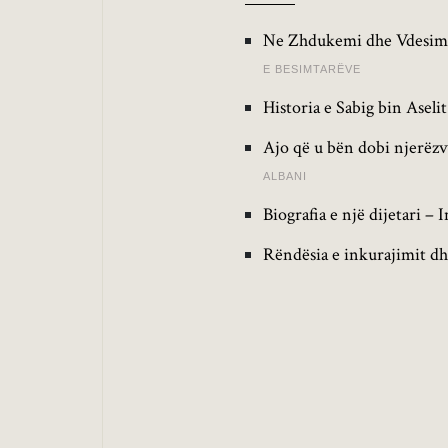
Ne Zhdukemi dhe Vdesim,
E BESIMTARËVE
Historia e Sabig bin Asel
Ajo që u bën dobi njerëz
ALBANI
Biografia e një dijetari –
Rëndësia e inkurajimit dhe