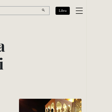
Libra
a
i