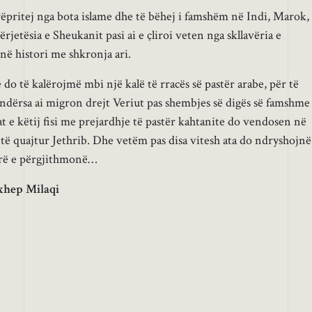
irëpritej nga bota islame dhe të bëhej i famshëm në Indi, Marok,
rjetësia e Sheukanit pasi ai e çliroi veten nga skllavëria e
në histori me shkronja ari.
do të kalërojmë mbi një kalë të rracës së pastër arabe, për të
ndërsa ai migron drejt Veriut pas shembjes së digës së famshme
at e këtij fisi me prejardhje të pastër kahtanite do vendosen në
 të quajtur Jethrib. Dhe vetëm pas disa vitesh ata do ndryshojnë
erë e përgjithmonë…
xhep Milaqi