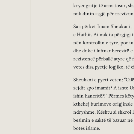
kryengritje të armatosur, shu
nuk dinin asgjë për rrezikun e
Sa i përket Imam Sheukanit i 
e Huthit. Ai nuk iu përgjigj
nën kontrollin e tyre, por iu
dhe duke i luftuar herezitë e
rezistencë përballë atyre që f
vetes disa pyetje logjike, të c
Sheukani e pyeti veten: “Cilë
zejdit apo imamit? A ishte Um
ishin hanefitë?!” Përmes këty
kthehej burimeve origjinale t
ndryshme. Kështu ai shkroi li
besimin e saktë të bazuar në
botës islame.