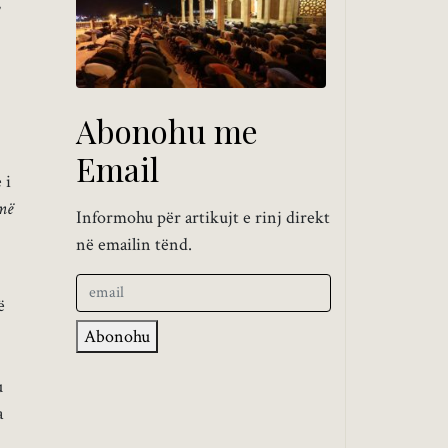
,
Abonohu me
Email
 i
 më
Informohu për artikujt e rinj direkt
në emailin tënd.
ë
Abonohu
u
a