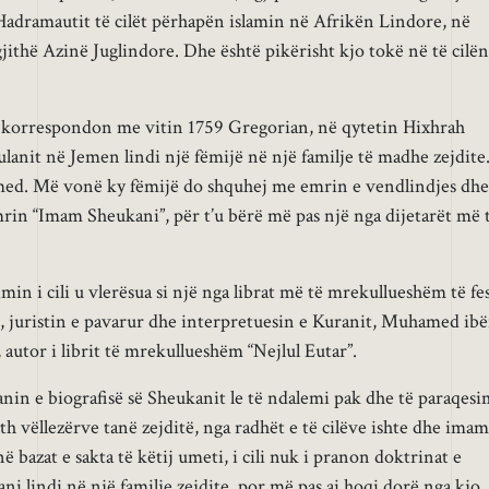
 Hadramautit të cilët përhapën islamin në Afrikën Lindore, në
jithë Azinë Juglindore. Dhe është pikërisht kjo tokë në të cilën
që korrespondon me vitin 1759 Gregorian, në qytetin Hixhrah
lanit në Jemen lindi një fëmijë në një familje të madhe zejdite
hamed. Më vonë ky fëmijë do shquhej me emrin e vendlindjes dhe
mrin “Imam Sheukani”, për t’u bërë më pas një nga dijetarët më 
imin i cili u vlerësua si një nga librat më të mrekullueshëm të fe
n, juristin e pavarur dhe interpretuesin e Kuranit, Muhamed ib
autor i librit të mrekullueshëm “Nejlul Eutar”.
anin e biografisë së Sheukanit le të ndalemi pak dhe të paraqesi
h vëllezërve tanë zejditë, nga radhët e të cilëve ishte dhe imam
ë bazat e sakta të këtij umeti, i cili nuk i pranon doktrinat e
ni lindi në një familje zejdite, por më pas ai hoqi dorë nga kjo