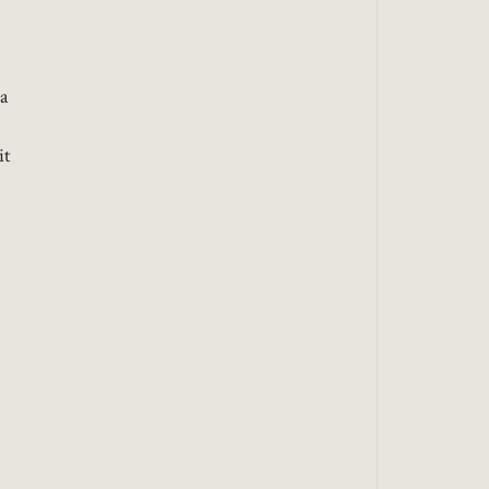
ta
it