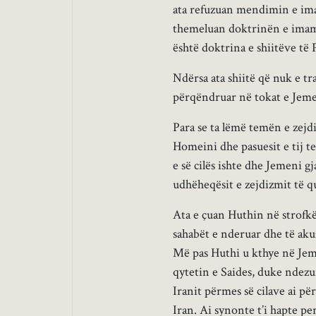
ata refuzuan mendimin e imam
themeluan doktrinën e imamat
është doktrina e shiitëve të P
Ndërsa ata shiitë që nuk e t
përqëndruar në tokat e Jeme
Para se ta lëmë temën e zejd
Homeini dhe pasuesit e tij t
e së cilës ishte dhe Jemeni g
udhëheqësit e zejdizmit të 
Ata e çuan Huthin në strofk
sahabët e nderuar dhe të ak
Më pas Huthi u kthye në Jem
qytetin e Saides, duke ndez
Iranit përmes së cilave ai pë
Iran. Ai synonte t’i hapte p