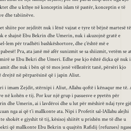
ektet dhe u kthye në konceptin islam të pastër, konceptin e të
ve dhe tabiinëve.
t shiite por zejditët nuk i lënë vajzat e tyre të bëjnë martesë të
 e shajnë Ebu Bekrin dhe Umerin, nuk i akuzojnë gratë e
e sel-lem për tradhëti bashkëshortore, dhe ç’është më e
pabesë! Pra, ata janë më afër sunizmit se sa shiizmit, vetëm se a
mirë se Ebu Bekri dhe Umeri. Edhe pse kjo është diçka që nuk i
slamit dhe nuk i bën që të mos jenë vëllezërit tanë, përsëri kjo
ë drejtë në përparësinë që i japin Aliut.
i i imam Zejdit, stërnipi i Aliut, Allahu qoftë i kënaqur me të. 
ëve në kohën e tij. Por kur një grup i pasuesve e pyetën për
n dhe Umerin, ai i lavdëroi dhe u lut për mëshirë ndaj tyre gj
rkuan nga ai që t’i mallkonte ata. Nipi i Profetit sal-lAllahu alejhi
te shokët e gjyshit të tij, kësisoj shiitët u prishën me të dhe u
 sekti që mallkonte Ebu Bekrin u quajtën Rafidij (refuzues) ngas