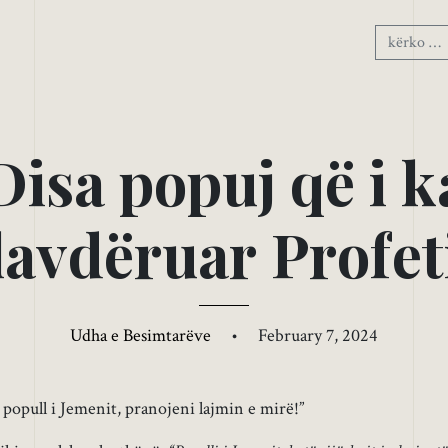
D
i
s
a
p
o
p
u
j
q
ë
i
k
l
a
v
d
ë
r
u
a
r
P
r
o
f
e
t
Udha e Besimtarëve
•
February 7, 2024
opull i Jemenit, pranojeni lajmin e mirë!”