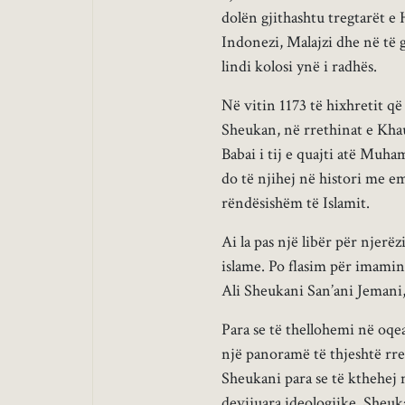
dolën gjithashtu tregtarët e
Indonezi, Malajzi dhe në të g
lindi kolosi ynë i radhës.
Në vitin 1173 të hixhretit 
Sheukan, në rrethinat e Khau
Babai i tij e quajti atë Mu
do të njihej në histori me e
rëndësishëm të Islamit.
Ai la pas një libër për njerëz
islame. Po flasim për imami
Ali Sheukani San’ani Jemani, 
Para se të thellohemi në oqe
një panoramë të thjeshtë rret
Sheukani para se të kthehej n
devijuara ideologjike. Sheuka