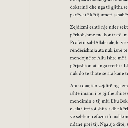
doktrinë dhe nga të gjitha s
parëve të këtij umeti sahabë
Zejdizmi është një ndër sekte
përkohshme me kontratë, nuk
Profetit sal-lAllahu alejhi v
rëndësishmja ata nuk janë të 
mendojnë se Aliu ishte më i 
përjashton ata nga rrethi i I
nuk do të thotë se ata kanë t
Ata u quajtën zejditë nga emr
ishte imami i të gjithë shiit
mendimin e tij mbi Ebu Bekri
e cila i irritoi shiitët dhe kë
ve sel-lem refuzoi t’i mallkon
ndanë prej tij. Nga ajo ditë,