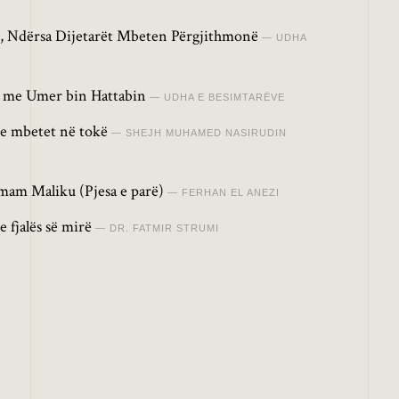
 Ndërsa Dijetarët Mbeten Përgjithmonë
UDHA
it me Umer bin Hattabin
UDHA E BESIMTARËVE
ve mbetet në tokë
SHEJH MUHAMED NASIRUDIN
 Imam Maliku (Pjesa e parë)
FERHAN EL ANEZI
 fjalës së mirë
DR. FATMIR STRUMI