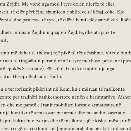
 Zejdit. Më vonë nga mesi i tyre dolën njerëz të cilët
it, të cilët përbëjnë shumicën e shiitëve të kësaj kohe. Kjo
ersisë dhe pasuesve të tyre, të cilët i kemi cilësuar në këtë libër
radhëtuan imam Zejdin u quajtën Zejditë, dhe ata janë të
nit.
izmit më duhet të theksoj një pikë të rëndësishme. Vitet e fund
entuan të ringjallnin perandorinë e tyre mexhuso-persiane (pje
jatë epokës Sasaniane). Për këtë, Irani korruptoi një nga
quajtur Husejn Bedrudin Huthi.
ën e terrorizmit pikërisht në Kom, ku e mësuan të mallkonte
uzonte për tradhëti bashkëshortore nënën e besimtarëve, Aishe
en dhe me paratë e Iranit mobilizoi forcat e armatosura në
ur një konflikt të armatosur me armët dhe me audio-kasetat e
rhapte kulturën e fyerjes dhe të mallkimit që e kishte mësuar në
ersëve rrugën e rikthimit në Jemenin arab dhe për këtë ndezi nj