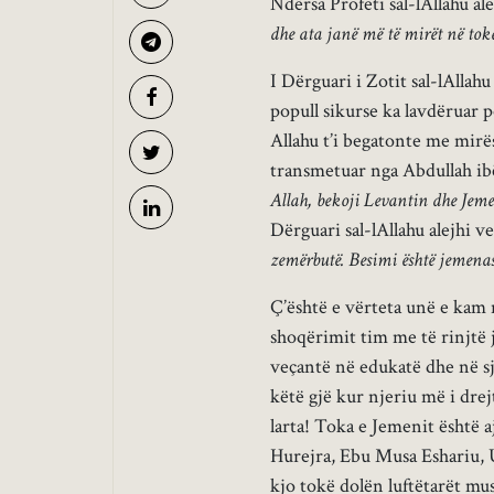
Ndërsa Profeti sal-lAllahu al
dhe ata janë më të mirët në tokë
I Dërguari i Zotit sal-lAllah
popull sikurse ka lavdëruar p
Allahu t’i begatonte me mirë
transmetuar nga Abdullah ibën
Allah, bekoji Levantin dhe Jeme
Dërguari sal-lAllahu alejhi v
zemërbutë. Besimi është jemenas
Ç’është e vërteta unë e kam 
shoqërimit tim me të rinjtë 
veçantë në edukatë dhe në sje
këtë gjë kur njeriu më i drej
larta! Toka e Jemenit është 
Hurejra, Ebu Musa Eshariu, U
kjo tokë dolën luftëtarët mu