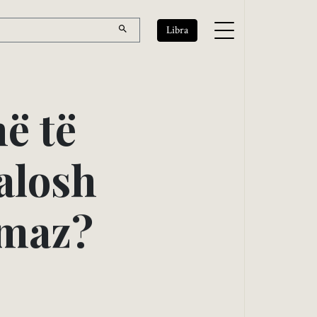
Libra
n
ë
t
ë
a
l
o
s
h
m
a
z
?