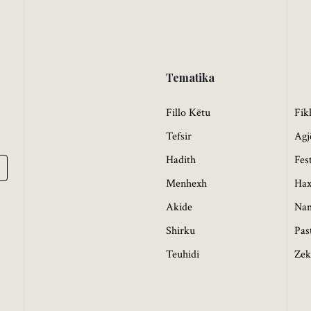
Tematika
Fillo Këtu
Fik
Tefsir
Agj
Hadith
Fes
Menhexh
Hax
Akide
Na
Shirku
Pas
Teuhidi
Zek