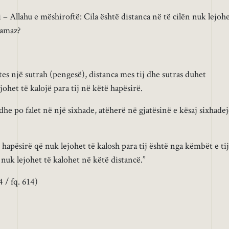
– Allahu e mëshiroftë: Cila është distanca në të cilën nuk lejoh
namaz?
es një sutrah (pengesë), distanca mes tij dhe sutras duhet
ohet të kalojë para tij në këtë hapësirë.
he po falet në një sixhade, atëherë në gjatësinë e kësaj sixhade
hapësirë që nuk lejohet të kalosh para tij është nga këmbët e tij
, nuk lejohet të kalohet në këtë distancë.”
 / fq. 614)