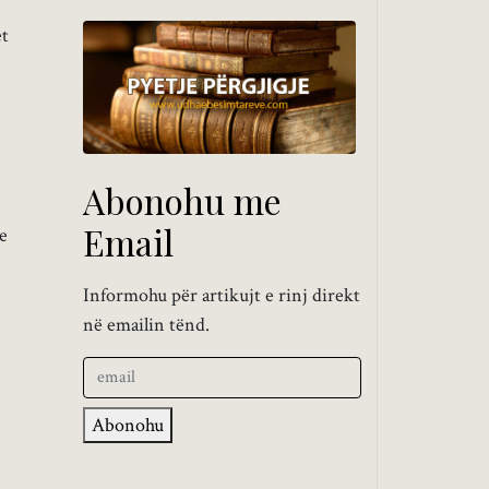
et
Abonohu me
Email
je
Informohu për artikujt e rinj direkt
në emailin tënd.
Abonohu