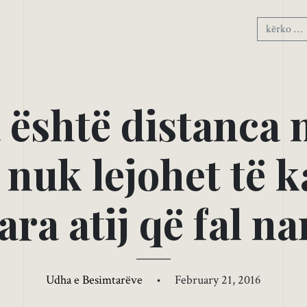
a
ë
s
h
t
ë
d
i
s
t
a
n
c
a
n
u
k
l
e
j
o
h
e
t
t
ë
k
a
r
a
a
t
i
j
q
ë
f
a
l
n
a
Udha e Besimtarëve
•
February 21, 2016