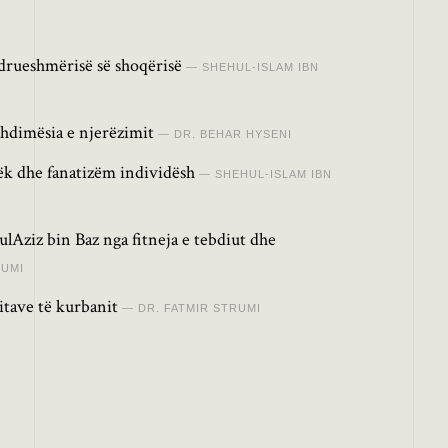
drueshmërisë së shoqërisë
SHEHUL-ISLAM IBN
hdimësia e njerëzimit
DR. BEHAR HYSENI
lëk dhe fanatizëm individësh
SHEHUL-ISLAM IBN
lAziz bin Baz nga fitneja e tebdiut dhe
RUMI
itave të kurbanit
DR. FATMIR STRUMI