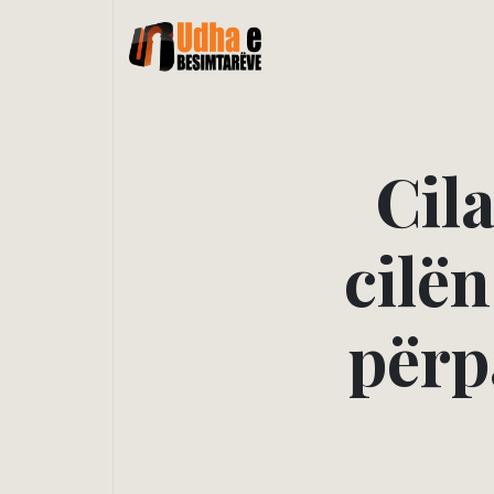
C
i
l
c
i
l
ë
n
p
ë
r
p