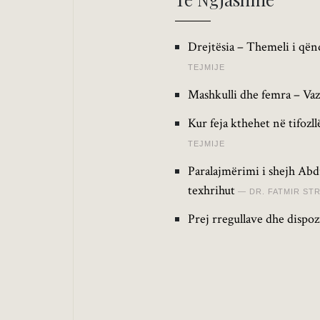
Drejtësia – Themeli i qën
TEJMIJE
Mashkulli dhe femra – Vaz
Kur feja kthehet në tifozl
TEJMIJE
Paralajmërimi i shejh Abdu
texhrihut
DR. FATMIR ST
Prej rregullave dhe dispoz