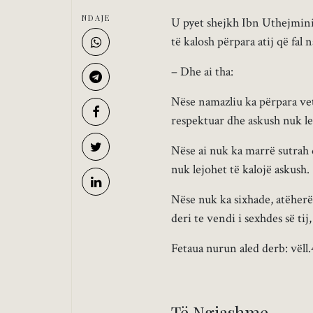
NDAJE
U pyet shejkh Ibn Uthejmini 
të kalosh përpara atij që fal 
– Dhe ai tha:
Nëse namazliu ka përpara vet
respektuar dhe askush nuk lej
Nëse ai nuk ka marrë sutrah d
nuk lejohet të kalojë askush.
Nëse nuk ka sixhade, atëherë 
deri te vendi i sexhdes së tij
Fetaua nurun aled derb: vëll.4
Të Ngjashme