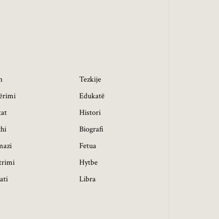
h
Tezkije
ërimi
Edukatë
tat
Histori
hi
Biografi
mazi
Fetua
trimi
Hytbe
ati
Libra