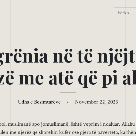
g
r
ë
n
i
a
n
ë
t
ë
n
j
ë
j
t
z
ë
m
e
a
t
ë
q
ë
p
i
a
Udha e Besimtarëve
•
November 22, 2023
kool, muslimanë apo jomuslimanë, është veprim i ndaluar. Allahu 
len me njerëz që shprehin kufër ose gjëra të pavërteta, ka thën