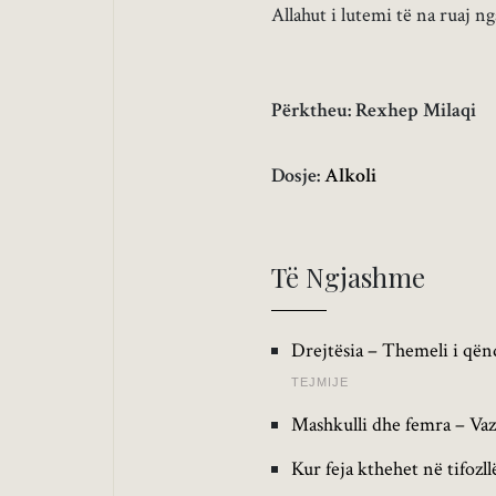
Allahut i lutemi të na ruaj 
Përktheu: Rexhep Milaqi
Dosje:
Alkoli
Të Ngjashme
Drejtësia – Themeli i qën
TEJMIJE
Mashkulli dhe femra – Vaz
Kur feja kthehet në tifozl