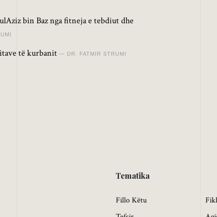
lAziz bin Baz nga fitneja e tebdiut dhe
RUMI
itave të kurbanit
DR. FATMIR STRUMI
Tematika
Fillo Këtu
Fik
Tefsir
Agj