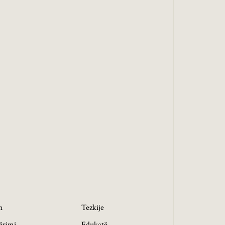
h
Tezkije
ërimi
Edukatë