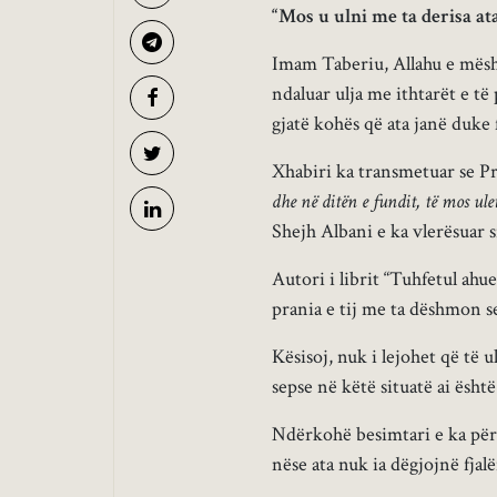
“Mos u ulni me ta derisa at
Imam Taberiu, Allahu e mëshi
ndaluar ulja me ithtarët e të
gjatë kohës që ata janë duke 
Xhabiri ka transmetuar se Pro
dhe në ditën e fundit, të mos ule
Shejh Albani e ka vlerësuar s
Autori i librit “Tuhfetul ah
prania e tij me ta dëshmon se
Kësisoj, nuk i lejohet që të u
sepse në këtë situatë ai ësht
Ndërkohë besimtari e ka për d
nëse ata nuk ia dëgjojnë fjal