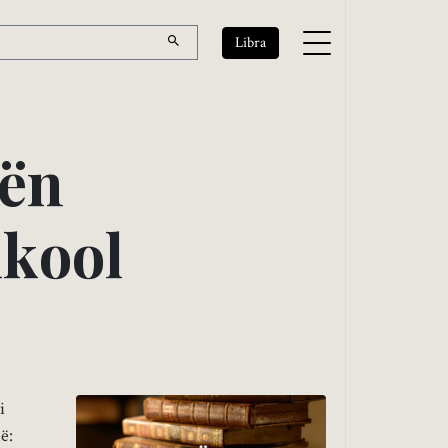
Libra
ë
n
l
k
o
o
l
i
ë: