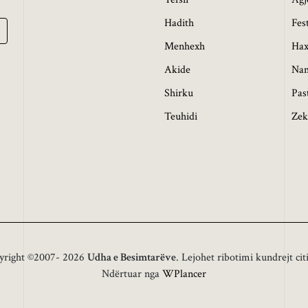
Hadith
Fes
Menhexh
Hax
Akide
Na
Shirku
Pas
Teuhidi
Zek
yright ©2007- 2026
Udha e Besimtarëve
. Lejohet ribotimi kundrejt cit
Ndërtuar nga
WPlancer