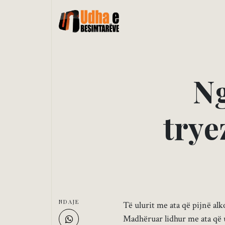
N
t
r
y
e
NDAJE
Të ulurit me ata që pijnë al
Madhëruar lidhur me ata që u