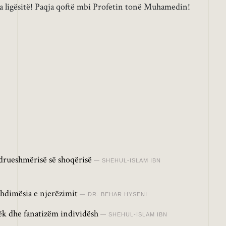
nga ligësitë! Paqja qoftë mbi Profetin tonë Muhamedin!
drueshmërisë së shoqërisë
SHEHUL-ISLAM IBN
hdimësia e njerëzimit
DR. BEHAR HYSENI
lëk dhe fanatizëm individësh
SHEHUL-ISLAM IBN