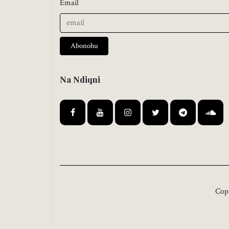
Email
Abonohu
Na Ndiqni
Cop