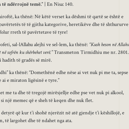
a të ndërrojnë temë.”
| En Nisa: 140.
roftë, ka thënë: Në këtë verset ka dëshmi të qartë se është e
 pavërtetës të të gjitha kategorive, heretikëve dhe të shthururve
folur rreth të pavërtetave të tyre!
feti, sal-lAllahu alejhi ve sel-lem, ka thënë:
“Kush beson në Allah
t në sofrën ku shërbehet verë.”
Transmeton Tirmidhiu me nr. 2801.
i hadith të gradës së mirë.
uedhi” ka thënë: “Domethënë edhe nëse ai vet nuk pi me ta, sepse
 ai e miraton ligësinë e tyre.”
let me ta dhe të tregojë mirësjellje edhe pse vet nuk pi alkool,
ë si një memec që e sheh të keqen dhe nuk flet.
etyrë që kur t’i shohë njerëzit në atë gjendje t’i këshillojë, e
ën, të largohet dhe të ndahet nga ata.