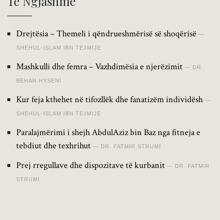
Të Ngjashme
Drejtësia – Themeli i qëndrueshmërisë së shoqërisë
SHEHUL-ISLAM IBN TEJMIJE
Mashkulli dhe femra – Vazhdimësia e njerëzimit
DR.
BEHAR HYSENI
Kur feja kthehet në tifozllëk dhe fanatizëm individësh
SHEHUL-ISLAM IBN TEJMIJE
Paralajmërimi i shejh AbdulAziz bin Baz nga fitneja e
tebdiut dhe texhrihut
DR. FATMIR STRUMI
Prej rregullave dhe dispozitave të kurbanit
DR. FATMIR
STRUMI