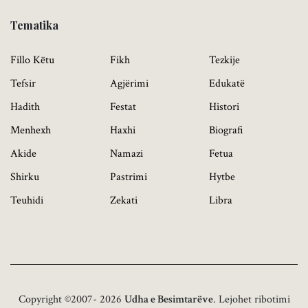
Tematika
Fillo Këtu
Fikh
Tezkije
Tefsir
Agjërimi
Edukatë
Hadith
Festat
Histori
Menhexh
Haxhi
Biografi
Akide
Namazi
Fetua
Shirku
Pastrimi
Hytbe
Teuhidi
Zekati
Libra
Copyright ©2007- 2026
Udha e Besimtarëve
. Lejohet ribotimi