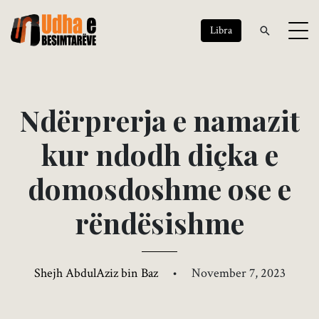
Libra
N
d
ë
r
p
r
e
r
j
a
e
n
a
m
a
z
i
t
k
u
r
n
d
o
d
h
d
i
ç
k
a
e
d
o
m
o
s
d
o
s
h
m
e
o
s
e
e
r
ë
n
d
ë
s
i
s
h
m
e
Shejh AbdulAziz bin Baz
•
November 7, 2023