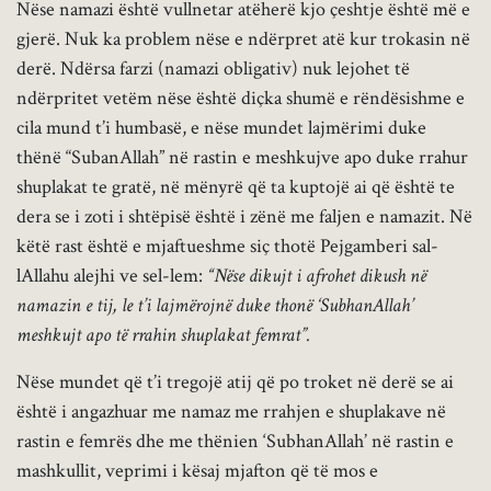
Nëse namazi është vullnetar atëherë kjo çeshtje është më e
gjerë. Nuk ka problem nëse e ndërpret atë kur trokasin në
derë. Ndërsa farzi (namazi obligativ) nuk lejohet të
ndërpritet vetëm nëse është diçka shumë e rëndësishme e
cila mund t’i humbasë, e nëse mundet lajmërimi duke
thënë “SubanAllah” në rastin e meshkujve apo duke rrahur
shuplakat te gratë, në mënyrë që ta kuptojë ai që është te
dera se i zoti i shtëpisë është i zënë me faljen e namazit. Në
këtë rast është e mjaftueshme siç thotë Pejgamberi sal-
lAllahu alejhi ve sel-lem:
“Nëse dikujt i afrohet dikush në
namazin e tij, le t’i lajmërojnë duke thonë ‘SubhanAllah’
meshkujt apo të rrahin shuplakat femrat”.
Nëse mundet që t’i tregojë atij që po troket në derë se ai
është i angazhuar me namaz me rrahjen e shuplakave në
rastin e femrës dhe me thënien ‘SubhanAllah’ në rastin e
mashkullit, veprimi i kësaj mjafton që të mos e