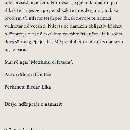
ndërpresësh namazin. Por nëse kjo gjë nuk mjafton për
shkak të largësisë apo për shkak të mos dëgjimit, nuk ka
problem t’a ndërpresësh për shkak nevoje te namazi
vullnetar në veçanti. Ndërsa në namazin obligativ lejohet
ndërprerja e tij në rast domosdoshmërie nëse i frikësohet
ikjes së asaj gjëje jetike. Më pas duhet t’a përsëris namazin
nga e para.
Marrë nga: “Mexhmu el fetaua”.
Autor: Shejh Ibën Baz
Përktheu: Bledar Lika
Dosje:
ndërpreja e namazit