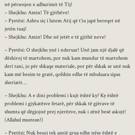
në përsosjen e adhurimit të Tij!
– Shejkhu: Amin! Të gjithëve!
– Pyetësi: Ashtu siç i lutem Atij që t’iu japë bereqet në
jetën tuaj!
– Shejkhu: Amin! Dhe në jetët e të gjithë neve!
– Pyetësi: O shejkhu ynë i nderuar! Unë jam një djalë që
dëshiroj të martohem, por nuk kam mundur të martohem
deri tani, jo për shkaqe materiale, por për shkak se unë nuk
kam më besim te gratë, qofshin edhe të mbuluara sipas
sheriatit…
– Shejkhu: A e dini problemi i kujt është ky? Ky është
problemi i gjykatësve fetarë, për shkak të gjërave të
shumta që dëgjojnë prej njerëzve, nuk i zënë besë askujt!
(Allahul mustean!)
– Pyetësi: Nuk besoj tek asnjë grua edhe nëse është e