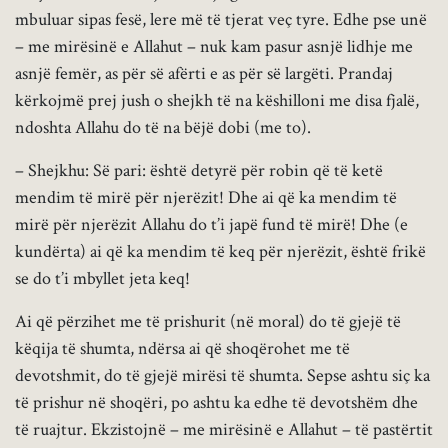
mbuluar sipas fesë, lere më të tjerat veç tyre. Edhe pse unë
– me mirësinë e Allahut – nuk kam pasur asnjë lidhje me
asnjë femër, as për së afërti e as për së largëti. Prandaj
kërkojmë prej jush o shejkh të na këshilloni me disa fjalë,
ndoshta Allahu do të na bëjë dobi (me to).
– Shejkhu: Së pari: është detyrë për robin që të ketë
mendim të mirë për njerëzit! Dhe ai që ka mendim të
mirë për njerëzit Allahu do t’i japë fund të mirë! Dhe (e
kundërta) ai që ka mendim të keq për njerëzit, është frikë
se do t’i mbyllet jeta keq!
Ai që përzihet me të prishurit (në moral) do të gjejë të
këqija të shumta, ndërsa ai që shoqërohet me të
devotshmit, do të gjejë mirësi të shumta. Sepse ashtu siç ka
të prishur në shoqëri, po ashtu ka edhe të devotshëm dhe
të ruajtur. Ekzistojnë – me mirësinë e Allahut – të pastërtit