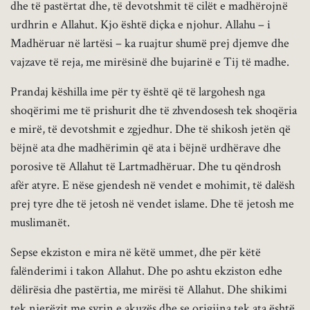
dhe të pastërtat dhe, të devotshmit të cilët e madhërojnë
urdhrin e Allahut. Kjo është diçka e njohur. Allahu – i
Madhëruar në lartësi – ka ruajtur shumë prej djemve dhe
vajzave të reja, me mirësinë dhe bujarinë e Tij të madhe.
Prandaj këshilla ime për ty është që të largohesh nga
shoqërimi me të prishurit dhe të zhvendosesh tek shoqëria
e mirë, të devotshmit e zgjedhur. Dhe të shikosh jetën që
bëjnë ata dhe madhërimin që ata i bëjnë urdhërave dhe
porosive të Allahut të Lartmadhëruar. Dhe tu qëndrosh
afër atyre. E nëse gjendesh në vendet e mohimit, të dalësh
prej tyre dhe të jetosh në vendet islame. Dhe të jetosh me
muslimanët.
Sepse ekziston e mira në këtë ummet, dhe për këtë
falënderimi i takon Allahut. Dhe po ashtu ekziston edhe
dëlirësia dhe pastërtia, me mirësi të Allahut. Dhe shikimi
tek njerëzit me syrin e akuzës dhe se origjina tek ata është