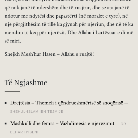
që nuk janë të ndershëm dhe të ruajtur, dhe se ata janë të
ndotur me ndytësi dhe papastërti (në moralet e tyre), në
një përgjithësim të tillë ka gjynah për njeriun, dhe në të ka
mendim të keq për njerëzit. Dhe Allahu i Lartësuar e di më
së miri.
Shejkh Mesh’hur Hasen – Allahu e ruajtë!
Të Ngjashme
Drejtësia – Themeli i qëndrueshmërisë së shoqërisë
SHEHUL-ISLAM IBN TEJMIJE
Mashkulli dhe femra – Vazhdimësia e njerëzimit
DR.
BEHAR HYSENI