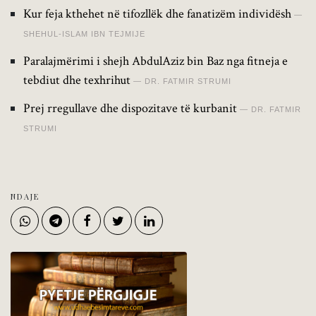
Kur feja kthehet në tifozllëk dhe fanatizëm individësh
SHEHUL-ISLAM IBN TEJMIJE
Paralajmërimi i shejh AbdulAziz bin Baz nga fitneja e
tebdiut dhe texhrihut
DR. FATMIR STRUMI
Prej rregullave dhe dispozitave të kurbanit
DR. FATMIR
STRUMI
NDAJE