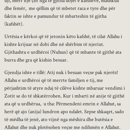
uji, merr një çift nga të gjitha llojet e kafshëve, mashkull
dhe femër, me qëllim që të mbetet raca e tyre dhe për
faktin se ishte e pamundur të mbarteshin të gjitha
(kafshët).
Urtësia e kërkoi që të jetonin këto kafshë, të cilat Allahu i
kishte krijuar në dobi dhe në shërbim të njeriut.
Gjithashtu e urdhëroi (Nuhun) që të mbante të gjithë ata
burra dhe gra që kishin besuar.
Gjendja ishte e tillë: Atij nuk i besuan veçse pak njerëz!
Allahu e urdhëroi që të merrte familjen e tij, me
përjashtim të atyre ndaj të cilëve kishte mbaruar vendimi i
Zotit se do të shkatërrohen. Kur i mbarti në anije të gjithë
ata që u urdhërua, u tha: Përmendeni emrin e Allahut, sa
herë që ajo (anija) lundron apo ndalet. Sepse shkaqet, sado
të mëdha të jenë, ato vijnë nga mëshira dhe butësia e
Allahut dhe nuk plotësohen veçse me ndihmën e Allahut.