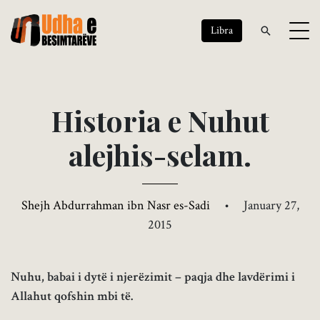
Libra
H
i
s
t
o
r
i
a
e
N
u
h
u
t
a
l
e
j
h
i
s
-
s
e
l
a
m
.
Shejh Abdurrahman ibn Nasr es-Sadi
•
January 27,
2015
Nuhu, babai i dytë i njerëzimit – paqja dhe lavdërimi i
Allahut qofshin mbi të.