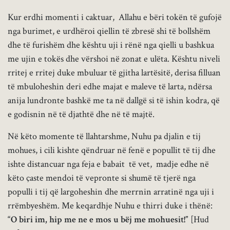
Kur erdhi momenti i caktuar, Allahu e bëri tokën të gufojë
nga burimet, e urdhëroi qiellin të zbresë shi të bollshëm
dhe të furishëm dhe kështu uji i rënë nga qielli u bashkua
me ujin e tokës dhe vërshoi në zonat e ulëta. Kështu niveli
rritej e rritej duke mbuluar të gjitha lartësitë, derisa filluan
të mbuloheshin deri edhe majat e maleve të larta, ndërsa
anija lundronte bashkë me ta në dallgë si të ishin kodra, që
e godisnin në të djathtë dhe në të majtë.
Në këto momente të llahtarshme, Nuhu pa djalin e tij
mohues, i cili kishte qëndruar në fenë e popullit të tij dhe
ishte distancuar nga feja e babait të vet, madje edhe në
këto çaste mendoi të vepronte si shumë të tjerë nga
populli i tij që largoheshin dhe merrnin arratinë nga uji i
rrëmbyeshëm. Me keqardhje Nuhu e thirri duke i thënë:
“O biri im, hip me ne e mos u bëj me mohuesit!”
[Hud