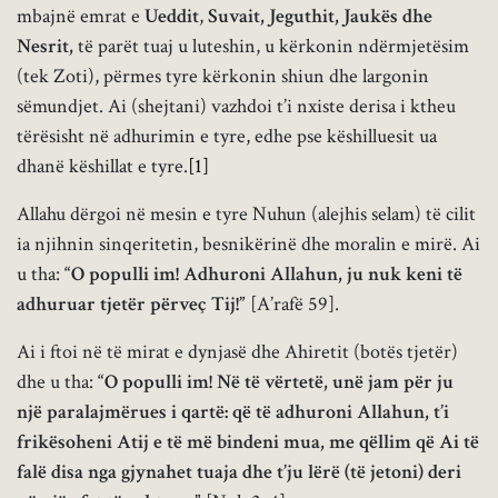
mbajnë emrat e
Ueddit
,
Suvait, Jeguthit, Jaukës dhe
Nesrit,
të parët tuaj u luteshin, u kërkonin ndërmjetësim
(tek Zoti), përmes tyre kërkonin shiun dhe largonin
sëmundjet. Ai (shejtani) vazhdoi t’i nxiste derisa i ktheu
tërësisht në adhurimin e tyre, edhe pse këshilluesit ua
dhanë këshillat e tyre.
[1]
Allahu dërgoi në mesin e tyre Nuhun (alejhis selam) të cilit
ia njihnin sinqeritetin, besnikërinë dhe moralin e mirë. Ai
u tha:
“O populli im! Adhuroni Allahun, ju nuk keni të
adhuruar tjetër përveç Tij!”
[A’rafë 59].
Ai i ftoi në të mirat e dynjasë dhe Ahiretit (botës tjetër)
dhe u tha:
“O populli im! Në të vërtetë, unë jam për ju
një paralajmërues i qartë: që të adhuroni Allahun, t’i
frikësoheni Atij e të më bindeni mua, me qëllim që Ai të
falë disa nga gjynahet tuaja dhe t’ju lërë (të jetoni) deri