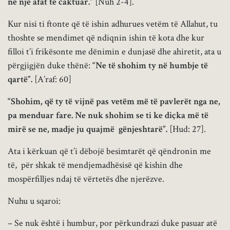
në një afat të caktuar.”
[Nuh 2-4].
Kur nisi ti ftonte që të ishin adhurues vetëm të Allahut, tu
thoshte se mendimet që ndiqnin ishin të kota dhe kur
filloi t’i frikësonte me dënimin e dunjasë dhe ahiretit, ata u
përgjigjën duke thënë:
“Ne të shohim ty në humbje të
qartë”.
[A’raf: 60]
“Shohim, që ty të vijnë pas vetëm më të pavlerët nga ne,
pa menduar fare. Ne nuk shohim se ti ke diçka më të
mirë se ne, madje ju quajmë gënjeshtarë”.
[Hud: 27].
Ata i kërkuan që t’i dëbojë besimtarët që qëndronin me
të, për shkak të mendjemadhësisë që kishin dhe
mospërfilljes ndaj të vërtetës dhe njerëzve.
Nuhu u sqaroi:
– Se nuk është i humbur, por përkundrazi duke pasuar atë