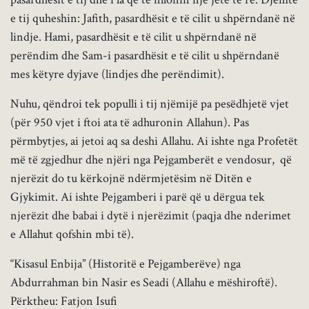
e tij quheshin: Jafith, pasardhësit e të cilit u shpërndanë në
lindje. Hami, pasardhësit e të cilit u shpërndanë në
perëndim dhe Sam-i pasardhësit e të cilit u shpërndanë
mes këtyre dyjave (lindjes dhe perëndimit).
Nuhu, qëndroi tek populli i tij njëmijë pa pesëdhjetë vjet
(për 950 vjet i ftoi ata të adhuronin Allahun). Pas
përmbytjes, ai jetoi aq sa deshi Allahu. Ai ishte nga Profetët
më të zgjedhur dhe njëri nga Pejgamberët e vendosur, që
njerëzit do tu kërkojnë ndërmjetësim në Ditën e
Gjykimit. Ai ishte Pejgamberi i parë që u dërgua tek
njerëzit dhe babai i dytë i njerëzimit (paqja dhe nderimet
e Allahut qofshin mbi të).
“Kisasul Enbija” (Historitë e Pejgamberëve) nga
Abdurrahman bin Nasir es Seadi (Allahu e mëshiroftë).
Përktheu: Fatjon Isufi