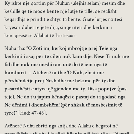
Ky ishte një qortim për Nuhun (alejhis selam) mësim dhe
këshillë që të mos e bënte një lutje të tillë, që realisht
keqardhja e prindit e shtyu ta bënte. Gjatë lutjes nxitësi
kryesor duhet të jetë dija, sinqeriteti dhe kërkimi i
kënaqësisë së Allahut të Lartësuar.
Nuhu tha:
“O Zoti im, kërkoj mbrojtje prej Teje nga
kërkimi i asaj për të cilën nuk kam dije. Nëse Ti nuk më
fal dhe nuk më mëshiron, unë do të jem nga të
humburit
. –
Atëherë iu tha: ‘O Nuh, zbrit me
përshëndetje prej Nesh dhe me bekime për ty dhe
pasardhësit e atyre që gjenden me ty. Disa popujve (pas
teje), Ne do t’u japim kënaqësi e pastaj do t’i godasë nga
Ne dënimi i dhembshëm! (për shkak të mosbesimit të
tyre)”
[Hud: 47-48].
Atëherë Nuhu zbriti nga anija dhe Allahu e begatoi në
pasardhësit e tij dhe i la që të fillonin një jetë të re. Djemtë