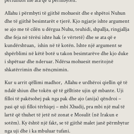
përfundoi me ata që u përmbytën.
Allahu i përmbyti të gjithë mohuesit dhe e shpëtoi Nuhun
dhe të gjithë besimtarët e tjerë. Kjo ngjarje ishte argument
se ajo me të cilën u dërgua Nuhu, teuhidi, shpallja, ringjallja
dhe feja në tërësi ishte hak (e vërtetë) dhe se ata që e
kundërshtuan, ishin në të kotën. Ishte një argument se
shpërblimi në këtë botë u takon besimtarëve dhe kjo duke
i shpëtuar dhe nderuar. Ndërsa mohuesit meritojnë
shkatërrimin dhe nënçmimin.
Kur u arrit qëllimi madhor, Allahu e urdhëroi qiellin që të
ndalë shiun dhe tokën që të gëlltiste ujin që mbante. Uji
filloi të pakësohej pak nga pak dhe ajo (anija) qëndroi –
pasi që uji filloi tërhiqej – mbi Xhudij, pra mbi një mal të
lartë që thuhet të jetë në zonat e Mosulit (në Irakun e
sotëm). Ky është një fakt, se të gjithë malet janë përmbytur
nga uji dhe i ka mbuluar tufani.