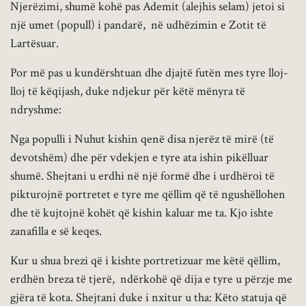
Njerëzimi, shumë kohë pas Ademit (alejhis selam) jetoi si
një umet (popull) i pandarë, në udhëzimin e Zotit të
Lartësuar.
Por më pas u kundërshtuan dhe djajtë futën mes tyre lloj-
lloj të këqijash, duke ndjekur për këtë mënyra të
ndryshme:
Nga populli i Nuhut kishin qenë disa njerëz të mirë (të
devotshëm) dhe për vdekjen e tyre ata ishin pikëlluar
shumë. Shejtani u erdhi në një formë dhe i urdhëroi të
pikturojnë portretet e tyre me qëllim që të ngushëllohen
dhe të kujtojnë kohët që kishin kaluar me ta. Kjo ishte
zanafilla e së keqes.
Kur u shua brezi që i kishte portretizuar me këtë qëllim,
erdhën breza të tjerë, ndërkohë që dija e tyre u përzje me
gjëra të kota. Shejtani duke i nxitur u tha: Këto statuja që