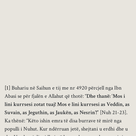
[1]
Buhariu në Saihun e tij me nr 4920 përcjell nga Ibn
Abasi se për fjalën e Allahut që thotë: “
Dhe thanë: ‘Mos i
lini kurrsesi zotat tuaj! Mos e lini kurrsesi as Veddin, as
Suvain, as Jeguthin, as Jaukën, as Nesrin’!”
[Nuh 21-23].
Ka thënë: “Këto ishin emra të disa burrave të mirë nga
populli i Nuhut. Kur ndërruan jetë, shejtani u erdhi dhe u