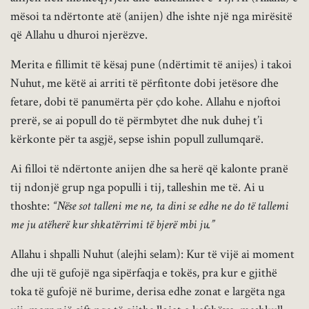
mësoi ta ndërtonte atë (anijen) dhe ishte një nga mirësitë
që Allahu u dhuroi njerëzve.
Merita e fillimit të kësaj pune (ndërtimit të anijes) i takoi
Nuhut, me këtë ai arriti të përfitonte dobi jetësore dhe
fetare, dobi të panumërta për çdo kohe. Allahu e njoftoi
prerë, se ai popull do të përmbytet dhe nuk duhej t’i
kërkonte për ta asgjë, sepse ishin popull zullumqarë.
Ai filloi të ndërtonte anijen dhe sa herë që kalonte pranë
tij ndonjë grup nga populli i tij, talleshin me të. Ai u
thoshte:
“Nëse sot talleni me ne, ta dini se edhe ne do të tallemi
me ju atëherë kur shkatërrimi të bjerë mbi ju.”
Allahu i shpalli Nuhut (alejhi selam): Kur të vijë ai moment
dhe uji të gufojë nga sipërfaqja e tokës, pra kur e gjithë
toka të gufojë në burime, derisa edhe zonat e largëta nga