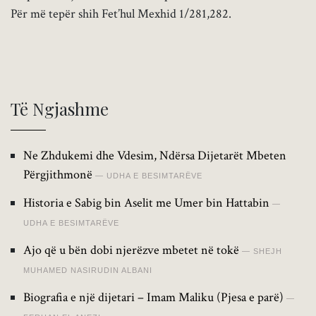
Për më tepër shih Fet’hul Mexhid 1/281,282.
Të Ngjashme
Ne Zhdukemi dhe Vdesim, Ndërsa Dijetarët Mbeten
Përgjithmonë
UDHA E BESIMTARËVE
Historia e Sabig bin Aselit me Umer bin Hattabin
UDHA E BESIMTARËVE
Ajo që u bën dobi njerëzve mbetet në tokë
SHEJH
MUHAMED NASIRUDIN ALBANI
Biografia e një dijetari – Imam Maliku (Pjesa e parë)