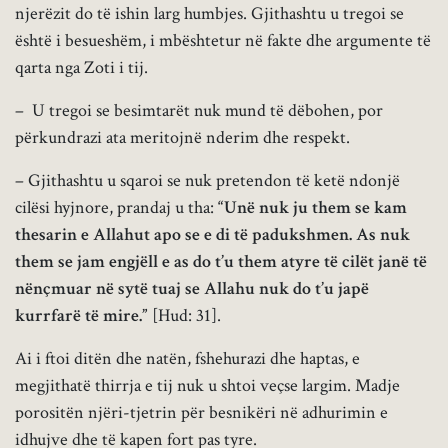
njerëzit do të ishin larg humbjes. Gjithashtu u tregoi se
është i besueshëm, i mbështetur në fakte dhe argumente të
qarta nga Zoti i tij.
– U tregoi se besimtarët nuk mund të dëbohen, por
përkundrazi ata meritojnë nderim dhe respekt.
– Gjithashtu u sqaroi se nuk pretendon të ketë ndonjë
cilësi hyjnore, prandaj u tha:
“Unë nuk ju them se kam
thesarin e Allahut apo se e di të padukshmen. As nuk
them se jam engjëll e as do t’u them atyre të cilët janë të
nënçmuar në sytë tuaj se Allahu nuk do t’u japë
kurrfarë të mire.”
[Hud: 31].
Ai i ftoi ditën dhe natën, fshehurazi dhe haptas, e
megjithatë thirrja e tij nuk u shtoi veçse largim. Madje
porositën njëri-tjetrin për besnikëri në adhurimin e
idhujve dhe të kapen fort pas tyre.