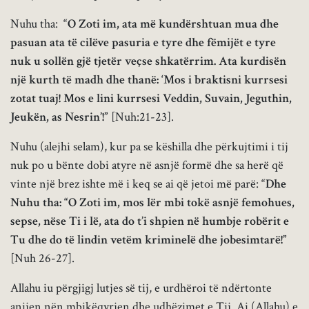
Nuhu tha:
“O Zoti im, ata më kundërshtuan mua dhe
pasuan ata të cilëve pasuria e tyre dhe fëmijët e tyre
nuk u sollën gjë tjetër veçse shkatërrim. Ata kurdisën
një kurth të madh
dhe thanë: ‘Mos i braktisni kurrsesi
zotat tuaj! Mos e lini kurrsesi Veddin, Suvain, Jeguthin,
Jeukën, as Nesrin’!”
[Nuh:21-23].
Nuhu (alejhi selam), kur pa se këshilla dhe përkujtimi i tij
nuk po u bënte dobi atyre në asnjë formë dhe sa herë që
vinte një brez ishte më i keq se ai që jetoi më parë:
“Dhe
Nuhu tha: “O Zoti im, mos lër mbi tokë asnjë femohues,
sepse, nëse Ti i lë, ata do t’i shpien në humbje robërit e
Tu dhe do të lindin vetëm kriminelë dhe jobesimtarë!”
[Nuh 26-27].
Allahu iu përgjigj lutjes së tij, e urdhëroi të ndërtonte
anijen nën mbikëqyrjen dhe udhëzimet e Tij. Ai (Allahu) e