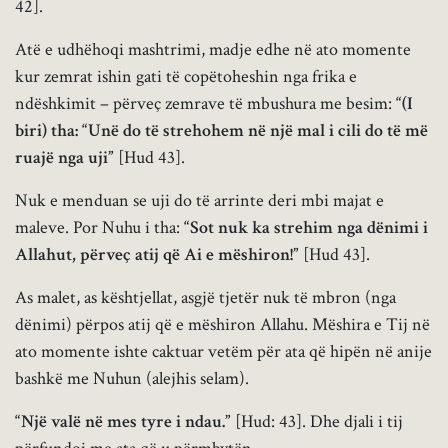
42].
Atë e udhëhoqi mashtrimi, madje edhe në ato momente
kur zemrat ishin gati të copëtoheshin nga frika e
ndëshkimit – përveç zemrave të mbushura me besim:
“(I
biri) tha: “Unë do të strehohem në një mal i cili do të më
ruajë nga uji”
[Hud 43].
Nuk e menduan se uji do të arrinte deri mbi majat e
maleve. Por Nuhu i tha:
“Sot nuk ka strehim nga dënimi i
Allahut, përveç atij që Ai e mëshiron!”
[Hud 43].
As malet, as kështjellat, asgjë tjetër nuk të mbron (nga
dënimi) përpos atij që e mëshiron Allahu. Mëshira e Tij në
ato momente ishte caktuar vetëm për ata që hipën në anije
bashkë me Nuhun (alejhis selam).
“Një valë në mes tyre i ndau.”
[Hud: 43]. Dhe djali i tij