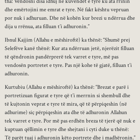
tha: Vendosni disa idhuj në kuvendet e tyre ku ata rrinin
dhe emërtojini me emrat e tyre. Në fakt kështu vepruan
por nuk i adhuruan. Dhe në kohën kur brezi u ndërrua dhe
dija u rrënua, ata filluan t’i adhuronin.”
Ibnul Kajjim (Allahu e mëshiroftë) ka thënë: “Shumë prej
Selefëve kanë thënë: Kur ata ndërruan jetë, njerëzit filluan
të qëndronin pandërprerë tek varret e tyre, më pas
vendosën portretet e tyre. Pas një kohe të gjatë, filluan t’i
adhuronin.
Kurtubiu (Allahu e mëshiroftë) ka thënë: “Brezat e parë i
portretizuan figurat e tyre që t’i merrnin si shembull dhe
të kujtonin veprat e tyre të mira, që të përpiqeshin (në
adhurime) siç përpiqeshin ata dhe të adhuronin Allahun
tek varret e tyre. Por më pas erdhën breza të tjerë që nuk e
kuptuan qëllimin e tyre dhe shejtani i cyti duke u thënë:
Të parët tuaj i adhuronin këto portrete dhe i madhëronin.”