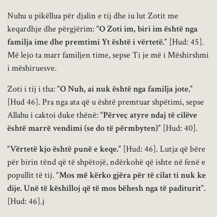
Nuhu u pikëllua për djalin e tij dhe iu lut Zotit me
keqardhje dhe përgjërim:
“O Zoti im, biri im është nga
familja ime dhe premtimi Yt është i vërtetë.”
[Hud: 45].
Më lejo ta marr familjen time, sepse Ti je më i Mëshirshmi
i mëshiruesve.
Zoti i tij i tha:
“O Nuh, ai nuk është nga familja jote.”
[Hud 46]. Pra nga ata që u është premtuar shpëtimi, sepse
Allahu i caktoi duke thënë:
“Përveç atyre ndaj të cilëve
është marrë vendimi (se do të përmbyten)”
[Hud: 40].
“Vërtetë kjo është punë e keqe.”
[Hud: 46]. Lutja që bëre
për birin tënd që të shpëtojë, ndërkohë që ishte në fenë e
popullit të tij.
“Mos më kërko gjëra për të cilat ti nuk ke
dije. Unë të këshilloj që të mos bëhesh nga të paditurit”.
[Hud: 46].j