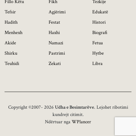
Fillo Këtu
Fikh
Tezkije
Tefsir
Agjërimi
Edukatë
Hadith
Festat
Histori
Menhexh
Haxhi
Biografi
Akide
Namazi
Fetua
Shirku
Pastrimi
Hytbe
Teuhidi
Zekati
Libra
Copyright ©2007- 2026
Udha e Besimtarëve
. Lejohet ribotimi
kundrejt citimit.
Ndërtuar nga
WPlancer