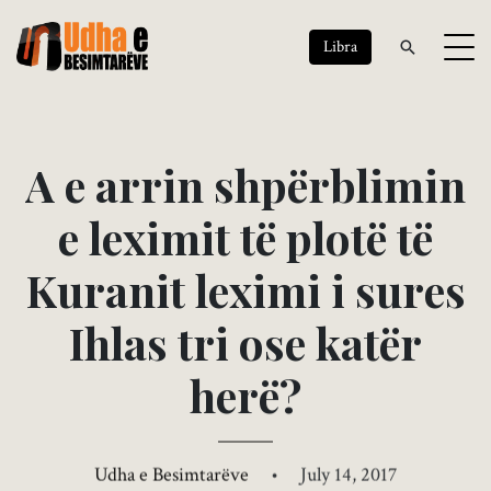
Libra
A
e
a
r
r
i
n
s
h
p
ë
r
b
l
i
m
i
n
e
l
e
x
i
m
i
t
t
ë
p
l
o
t
ë
t
ë
K
u
r
a
n
i
t
l
e
x
i
m
i
i
s
u
r
e
s
I
h
l
a
s
t
r
i
o
s
e
k
a
t
ë
r
h
e
r
ë
?
Udha e Besimtarëve
•
July 14, 2017