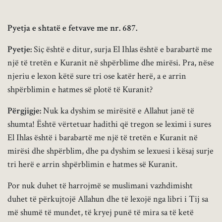
Pyetja e shtatë e fetvave me nr. 687.
Pyetje:
Siç është e ditur, surja El Ihlas është e barabartë me
një të tretën e Kuranit në shpërblime dhe mirësi. Pra, nëse
njeriu e lexon këtë sure tri ose katër herë, a e arrin
shpërblimin e hatmes së plotë të Kuranit?
Përgjigje:
Nuk ka dyshim se mirësitë e Allahut janë të
shumta! Është vërtetuar hadithi që tregon se leximi i sures
El Ihlas është i barabartë me një të tretën e Kuranit në
mirësi dhe shpërblim, dhe pa dyshim se lexuesi i kësaj surje
tri herë e arrin shpërblimin e hatmes së Kuranit.
Por nuk duhet të harrojmë se muslimani vazhdimisht
duhet të përkujtojë Allahun dhe të lexojë nga libri i Tij sa
më shumë të mundet, të kryej punë të mira sa të ketë