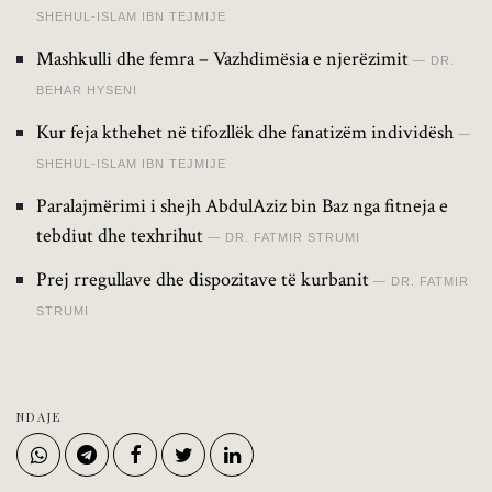
SHEHUL-ISLAM IBN TEJMIJE
Mashkulli dhe femra – Vazhdimësia e njerëzimit
DR.
BEHAR HYSENI
Kur feja kthehet në tifozllëk dhe fanatizëm individësh
SHEHUL-ISLAM IBN TEJMIJE
Paralajmërimi i shejh AbdulAziz bin Baz nga fitneja e
tebdiut dhe texhrihut
DR. FATMIR STRUMI
Prej rregullave dhe dispozitave të kurbanit
DR. FATMIR
STRUMI
NDAJE