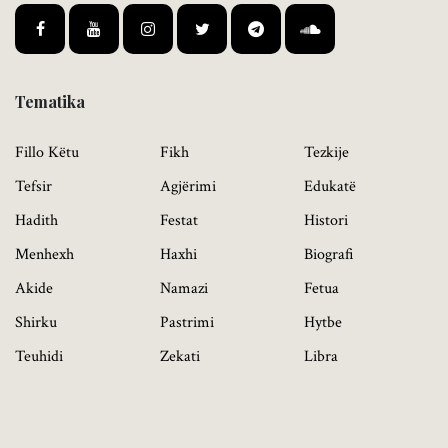
Tematika
Fillo Këtu
Fikh
Tezkije
Tefsir
Agjërimi
Edukatë
Hadith
Festat
Histori
Menhexh
Haxhi
Biografi
Akide
Namazi
Fetua
Shirku
Pastrimi
Hytbe
Teuhidi
Zekati
Libra