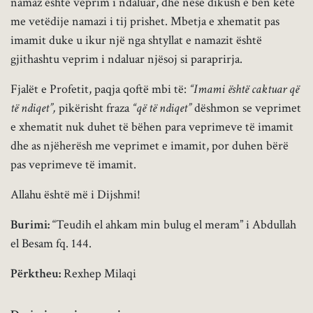
namaz është veprim i ndaluar, dhe nëse dikush e bën këtë
me vetëdije namazi i tij prishet. Mbetja e xhematit pas
imamit duke u ikur një nga shtyllat e namazit është
gjithashtu veprim i ndaluar njësoj si paraprirja.
Fjalët e Profetit, paqja qoftë mbi të:
“Imami është caktuar që
të ndiqet”,
pikërisht fraza
“që të ndiqet”
dëshmon se veprimet
e xhematit nuk duhet të bëhen para veprimeve të imamit
dhe as njëherësh me veprimet e imamit, por duhen bërë
pas veprimeve të imamit.
Allahu është më i Dijshmi!
Burimi:
“Teudih el ahkam min bulug el meram” i Abdullah
el Besam fq. 144.
Përktheu:
Rexhep Milaqi