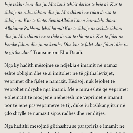
bëjë tekbir bëni dhe ju. Mos bëni tekbir derisa të bëjë ai. Kur të
shkojë në ruku shkoni dhe ju. Mos shkoni në ruku derisa të
shkojë ai. Kur të thotë: SemiaAllahu limen hamideh, thoni:
Allahume Rabbena lekel hamd! Kur të shkojë në sexhde shkoni
dhe ju. Mos shkoni në sexhde derisa të shkojë ai. Kur të falet në
këmbë faluni dhe ju në këmbë. Dhe kur të falet ulur faluni dhe ju
të gjithë ulur.”
Transmeton Ebu Daudi.
Nga ky hadith mësojmë se ndjekja e imamit në namaz
është obligim dhe se ai imitohet në të gjitha lëvizjet,
veprimet dhe fjalët e namazit. Kësisoj, nuk lejohet të
veprohet ndryshe nga imami. Më e mira është që veprimet
e xhematit të mos jenë njëherësh me veprimet e imamit
por të jenë pas veprimeve të tij, duke iu bashkangjitur në
çdo shtyllë të namazit sipas radhës dhe renditjes.
Nga hadithi mësojmë gjithashtu se paraprirja e imamit në