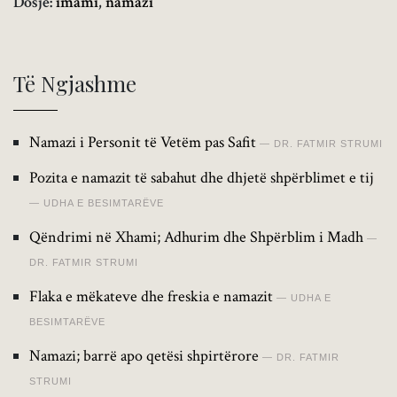
Dosje:
imami
,
namazi
Të Ngjashme
Namazi i Personit të Vetëm pas Safit
DR. FATMIR STRUMI
Pozita e namazit të sabahut dhe dhjetë shpërblimet e tij
UDHA E BESIMTARËVE
Qëndrimi në Xhami; Adhurim dhe Shpërblim i Madh
DR. FATMIR STRUMI
Flaka e mëkateve dhe freskia e namazit
UDHA E
BESIMTARËVE
Namazi; barrë apo qetësi shpirtërore
DR. FATMIR
STRUMI