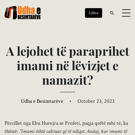
Libra
A
l
e
j
o
h
e
t
t
ë
p
a
r
a
p
r
i
h
e
t
i
m
a
m
i
n
ë
l
ë
v
i
z
j
e
t
e
n
a
m
a
z
i
t
?
Udha e Besimtarëve
•
October 23, 2023
Përcillet nga Ebu Hurejra se Profeti, paqja qoftë mbi të, ka
thënë:
“Imami është caktuar që të ndiqet. Andaj, kur imami të